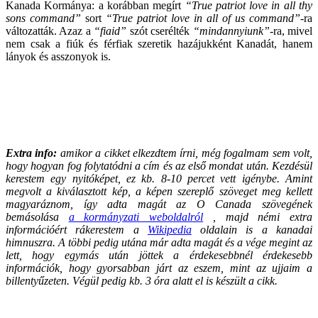
Kanada Kormánya: a korábban megírt
“True patriot love in all thy
sons command”
sort
“True patriot love in all of us command”
-ra
változatták. Azaz a
“fiaid”
szót cserélték
“mindannyiunk”
-ra, mivel
nem csak a fiúk és férfiak szeretik hazájukként Kanadát, hanem
lányok és asszonyok is.
Extra info:
amikor a cikket elkezdtem írni, még fogalmam sem volt,
hogy hogyan fog folytatódni a cím és az első mondat után. Kezdésül
kerestem egy nyitóképet, ez kb. 8-10 percet vett igénybe. Amint
megvolt a kiválasztott kép, a képen szereplő szöveget meg kellett
magyaráznom, így adta magát az O Canada szövegének
bemásolása
a kormányzati weboldalról
, majd némi extra
információért rákerestem a
Wikipedia
oldalain is a kanadai
himnuszra. A többi pedig utána már adta magát és a vége megint az
lett, hogy egymás után jöttek a érdekesebbnél érdekesebb
információk, hogy gyorsabban járt az eszem, mint az ujjaim a
billentyűzeten. Végül pedig kb. 3 óra alatt el is készült a cikk.