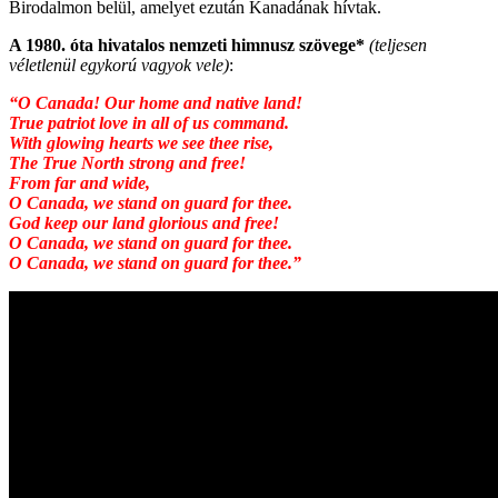
Birodalmon belül, amelyet ezután Kanadának hívtak.
A 1980. óta hivatalos nemzeti himnusz szövege*
(teljesen
véletlenül egykorú vagyok vele)
:
“O Canada! Our home and native land!
True patriot love in all of us command.
With glowing hearts we see thee rise,
The True North strong and free!
From far and wide,
O Canada, we stand on guard for thee.
God keep our land glorious and free!
O Canada, we stand on guard for thee.
O Canada, we stand on guard for thee.”