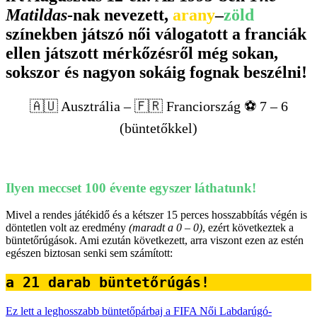
Matildas
-nak nevezett,
arany
–
zöld
színekben játszó női válogatott a franciák
ellen játszott mérkőzésről még sokan,
sokszor és nagyon sokáig fognak beszélni!
🇦🇺 Ausztrália – 🇫🇷 Franciország ⚽️ 7 – 6
(büntetőkkel)
Ilyen meccset 100 évente egyszer láthatunk!
Mivel a rendes játékidő és a kétszer 15 perces hosszabbítás végén is
döntetlen volt az eredmény
(maradt a 0 – 0)
, ezért következtek a
büntetőrúgások. Ami ezután következett, arra viszont ezen az estén
egészen biztosan senki sem számított:
a 21 darab büntetőrúgás!
Ez lett a leghosszabb büntetőpárbaj a FIFA Női Labdarúgó-