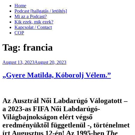
Home
Podcast [hallgatás / letöltés]
Mi az a Podcast?
Kik ezek, mik ezek?
Kapcsolat / Contact
COP
Tag:
francia
Posted
August 13, 2023
August 20, 2023
on
„Gyere Matilda, Kóborolj Vélem.”
Az Ausztrál Női Labdarúgó Válogatott –
a 2023-as FIFA Női Labdarúgó-
Világbajnokságon elért végső
eredményüktől függetlenül -, történelmet
írt Augusztus 12-én! Az 1995-ben
The