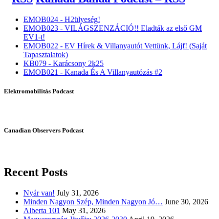
EMOB024 - H2ülyeség!
EMOB023 - VILÁGSZENZÁCIÓ!! Eladták az első GM
EV1-t!
EMOB022 - EV Hírek & Villanyautót Vettünk, Lájf! (Saját
Tapasztalatok)
KB079 - Karácsony 2k25
EMOB021 - Kanada És A Villanyautózás #2
Elektromobilitás Podcast
Canadian Observers Podcast
Recent Posts
Nyár van!
July 31, 2026
Minden Nagyon Szép, Minden Nagyon Jó…
June 30, 2026
Alberta 101
May 31, 2026