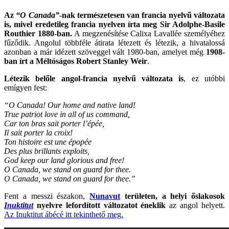
Az
“O Canada”
-nak természetesen van francia nyelvű változata
is, mivel eredetileg francia nyelven írta meg Sir Adolphe-Basile
Routhier 1880-ban.
A megzenésítése Calixa Lavallée személyéhez
fűződik. Angolul többféle átirata létezett és létezik, a hivatalossá
azonban a már idézett szöveggel vált 1980-ban, amelyet még
1908-
ban írt a Méltóságos Robert Stanley Weir
.
Létezik belőle angol-francia nyelvű változata is
, ez utóbbi
emígyen fest:
“O Canada! Our home and native land!
True patriot love in all of us command,
Car ton bras sait porter l’épée,
Il sait porter la croix!
Ton histoire est une épopée
Des plus brillants exploits,
God keep our land glorious and free!
O Canada, we stand on guard for thee.
O Canada, we stand on guard for thee.”
Fent a messzi északon,
Nunavut
területen, a helyi őslakosok
Inuktitut
nyelvre lefordított változatot éneklik
az angol helyett.
Az Inuktitut ábécé itt tekinthető meg.