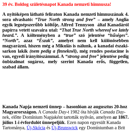
39 év. Boldog születésnapot Kanada nemzeti himnusza!
A nyitóképen látható feliraton Kanada nemzeti himnuszának 4.
sora olvasható:
“True North strong and free”
– amely Anglia
egyik legnépszerűbb költője, Alfred Tennyson által Kanadáról
papírra vetett szavaira utal:
“That True North whereof we lately
heard.”
. A költeményben a
“true”
szó jelentése
“hűséges”
.
“North”
, azaz
“Észak”
, amelyet nem kell különösebben
magyarázni, hiszen még a Mikulás is nálunk, a kanadai északi-
sarkon lakik
(nem pedig a finneknél)
, még rendes postacíme is
van, egyedi irányítószámmal. A
“strong and free”
jelentése pedig
önbizalmat sugároz, mely szerint Kanada erős, független,
szabad állam.
Kanada Napja nemzeti ünnep – hasonlóan az augusztus 20-hoz
Magyarországon.
A
Canada Day
-t 1982 óta hívják
Canada Day
-
nek, előtte Domínium Napjaként tartották nyilván, amelyen
az 1867.
július 1-i évfordulót ünnepeljük
. Ezen napon egyesült Kanada
Tartománya,
Új-Skócia
és
Új-Brunswick
egy Domíniumban a Brit