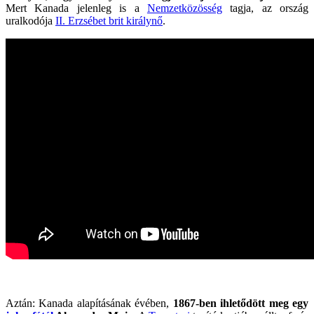
Mert Kanada jelenleg is a
Nemzetközösség
tagja, az ország
uralkodója
II. Erzsébet brit királynő
.
Aztán: Kanada alapításának évében,
1867-ben ihletődött meg egy