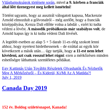
Világbajnokságok története során
, mivel
a 9. körben a franciák
által lőtt tizenegyest meg kellett ismételni
!
Történt ugyanis, hogy az ausztrál válogatott kapusa, Mackenzie
Arnold elmozdult a gólvonalról – még azelőtt, hogy a franciák
középpályása, Kenza Dali ellőtte volna a labdát -, ezért ki tudta
védeni a lövést.
A második próbálkozás már szabályos volt
, de
Arnold kapus így is ki tudta védeni Dali lövését.
A legtöbb esetben az alap 5 + 5 darab 11-es elég szokott lenni
ahhoz, hogy nyertest hirdethessenek – de ezúttal az egyik kör
következett a másik után… úgy tartják, hogy
a 11-est nem lehet
kivédeni, azt csak rosszul lehet rúgni
: ezen a mérkőzésen minden
eshetőségre láthattunk szemléletes példákat.
Egy Kattintás Után További Részletek Olvashatók És Nézhetők
Meg A Mérkőzésről – És Kiderül, Ki/Mi Az A Matilda?!
Posted
July 1, 2019
on
Canada Day 2019
152 év. Boldog születésnapot, Kanada!