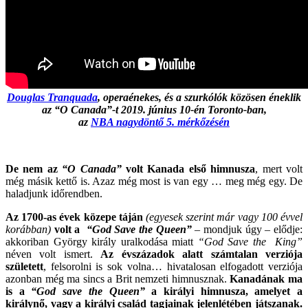
Douglas Tranquada
, operaénekes, és a szurkólók közösen éneklik
az “O Canada”-t 2019. június 10-én Toronto-ban,
az
NBA nagydöntő 5. mérkőzésén
De nem az
“O Canada”
volt Kanada első himnusza
, mert volt
még másik kettő is. Azaz még most is van egy … meg még egy. De
haladjunk időrendben.
Az 1700-as évek közepe táján
(egyesek szerint már vagy 100 évvel
korábban)
volt a
“God Save the Queen”
– mondjuk úgy – elődje:
akkoriban György király uralkodása miatt
“God Save the King”
néven volt ismert.
Az évszázadok alatt számtalan verziója
született
, felsorolni is sok volna… hivatalosan elfogadott verziója
azonban még ma sincs a Brit nemzeti himnusznak.
Kanadának ma
is a
“God save the Queen”
a királyi himnusza, amelyet a
királynő, vagy a királyi család tagjainak jelenlétében játszanak.