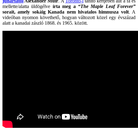
juharfától
Alexander Muir
. A
Toronto-i
tanító kertjében állt a fa és
mellette/alatta üldögélve
írta meg a
“The Maple Leaf Forever”
sorait, amely sokáig Kanada nem hivatalos himnusza volt
. A
videóban nyomon követhető, hogyan változott közel egy évszázad
alatt a kanadai zászló 1868. és 1965. között.