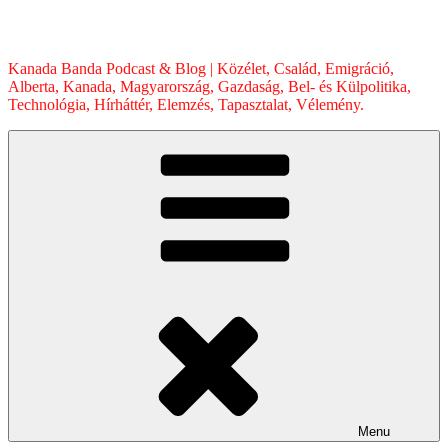
Skip
to
content
Kanada Banda Podcast & Blog | Közélet, Család, Emigráció,
Alberta, Kanada, Magyarország, Gazdaság, Bel- és Külpolitika,
Technológia, Hírháttér, Elemzés, Tapasztalat, Vélemény.
Menu