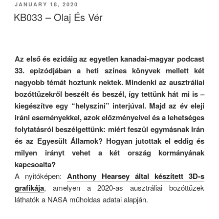
POSTED
JANUARY 18, 2020
ON
KB033 – Olaj És Vér
Az első és ezidáig az egyetlen kanadai-magyar podcast
33. epizódjában a heti színes könyvek mellett két
nagyobb témát hoztunk nektek. Mindenki az ausztráliai
bozóttüzekről beszélt és beszél, így tettünk hát mi is –
kiegészítve egy “helyszíni” interjúval. Majd az év eleji
iráni eseményekkel, azok előzményeivel és a lehetséges
folytatásról beszélgettünk: miért feszül egymásnak Irán
és az Egyesült Államok? Hogyan jutottak el eddig és
milyen irányt vehet a két ország kormányának
kapcsoalta?
A nyitóképen:
Anthony Hearsey által készített 3D-s
grafikája
, amelyen
a 2020-as ausztráliai bozóttüzek
láthatók a NASA műholdas adatai alapján.