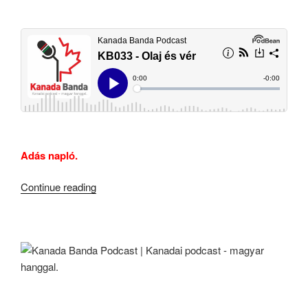
Adás napló.
“KB033
Continue reading
–
Olaj
És
Vér”