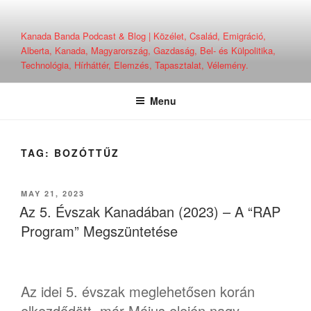
Skip
to
Kanada Banda Podcast & Blog | Közélet, Család, Emigráció,
content
Alberta, Kanada, Magyarország, Gazdaság, Bel- és Külpolitika,
Technológia, Hírháttér, Elemzés, Tapasztalat, Vélemény.
Menu
TAG:
BOZÓTTŰZ
POSTED
MAY 21, 2023
ON
Az 5. Évszak Kanadában (2023) – A “RAP
Program” Megszüntetése
Az idei 5. évszak meglehetősen korán
elkezdődött, már Május elején nagy