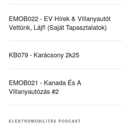
EMOB022 - EV Hírek & Villanyautót
Vettünk, Lájf! (Saját Tapasztalatok)
KB079 - Karácsony 2k25
EMOB021 - Kanada És A
Villanyautózás #2
ELEKTROMOBILITÁS PODCAST