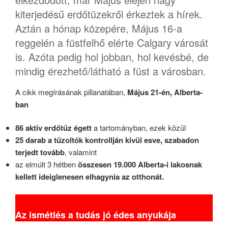
kiterjedésű erdőtüzekről érkeztek a hírek.
Aztán a hónap közepére, Május 16-a
reggelén a füstfelhő elérte Calgary városát
is. Azóta pedig hol jobban, hol kevésbé, de
mindig érezhető/látható a füst a városban.
A cikk megírásának pillanatában,
Május 21-én, Alberta-
ban
86 aktív erdőtűz égett
a tartományban, ezek közül
25 darab a tűzoltók kontrollján kívül esve, szabadon
terjedt tovább
, valamint
az elmúlt 3 hétben
összesen 19.000 Alberta-i lakosnak
kellett ideiglenesen elhagynia az otthonát.
Az ismétlés a tudás jó édes anyukája