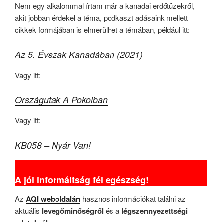
Nem egy alkalommal írtam már a kanadai erdőtüzekről,
akit jobban érdekel a téma, podkaszt adásaink mellett
cikkek formájában is elmerülhet a témában, például itt:
Az 5. Évszak Kanadában (2021)
Vagy itt:
Országutak A Pokolban
Vagy itt:
KB058 – Nyár Van!
A jól informáltság fél egészség!
Az
AQI weboldalán
hasznos információkat találni az
aktuális
levegőminőségről
és a
légszennyezettségi