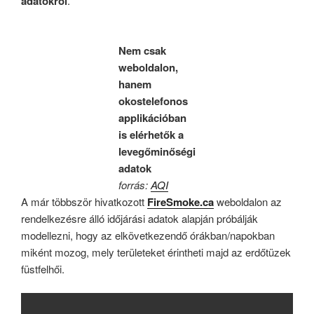
adatokról
.
Nem csak
weboldalon,
hanem
okostelefonos
applikációban
is elérhetők a
levegőminőségi
adatok
forrás:
AQI
A már többször hivatkozott
FireSmoke.ca
weboldalon az
rendelkezésre álló időjárási adatok alapján próbálják
modellezni, hogy az elkövetkezendő órákban/napokban
miként mozog, mely területeket érintheti majd az erdőtüzek
füstfelhői.