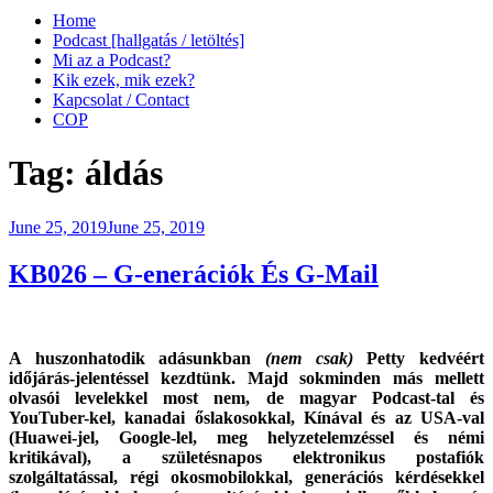
Home
Podcast [hallgatás / letöltés]
Mi az a Podcast?
Kik ezek, mik ezek?
Kapcsolat / Contact
COP
Tag:
áldás
Posted
June 25, 2019
June 25, 2019
on
KB026 – G-enerációk És G-Mail
A huszonhatodik adásunkban
(nem csak)
Petty kedvéért
időjárás-jelentéssel kezdtünk. Majd sokminden más mellett
olvasói levelekkel most nem, de magyar Podcast-tal és
YouTuber-kel, kanadai őslakosokkal, Kínával és az USA-val
(Huawei-jel, Google-lel, meg helyzetelemzéssel és némi
kritikával), a születésnapos elektronikus postafiók
szolgáltatással, régi okosmobilokkal, generációs kérdésekkel