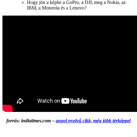
Hogy jön a képbe a GoPro, a DJI, meg a Nokia, az
IBM, a Motorola és a Lenovo?
forrás: indiatimes.com –
angol nyelvű cikk, még több térképpel