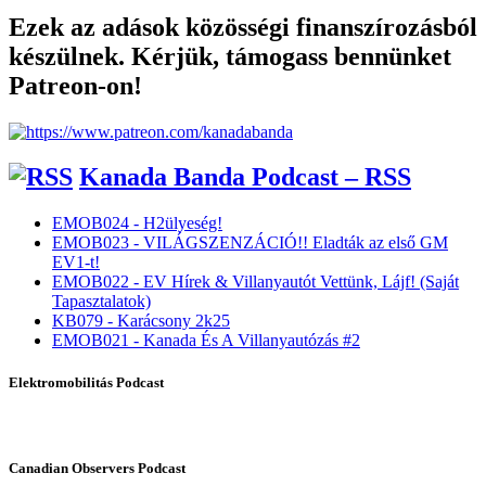
Ezek az adások közösségi finanszírozásból
készülnek. Kérjük, támogass bennünket
Patreon-on!
Kanada Banda Podcast – RSS
EMOB024 - H2ülyeség!
EMOB023 - VILÁGSZENZÁCIÓ!! Eladták az első GM
EV1-t!
EMOB022 - EV Hírek & Villanyautót Vettünk, Lájf! (Saját
Tapasztalatok)
KB079 - Karácsony 2k25
EMOB021 - Kanada És A Villanyautózás #2
Elektromobilitás Podcast
Canadian Observers Podcast