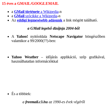
15 éves a GMAIL/GOOGLEMAIL
a
GMail története
a Wikipedia
-n
a
GMail
szócikke a Wikipedia
-n
Az
eddigi legmesésebb adásunk
a link mögött található.
a GMail legelső dizájnja 2004-ből
A
Yahoo!
nyitóoldala
Netscape Navigator
böngészőben
valamikor a 99/2000(??)-ben:
Yahoo Weather
– időjárás applikáció, szép grafikával,
használhatatlan információkkal
És a többiek:
a
freemail.c3.hu
az 1990-es évek végéről