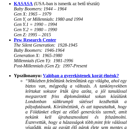
KASASA
(USA-ban is ismerik az betű tésztát)
Baby Boomers: 1944 – 1964
Gen X: 1965 – 1979
Gen Y, or Millennials: 1980 and 1994
Gen Y.1 = 1990 – 1994
Gen Y.2 = 1980 – 1990
Gen Z: 1995 – 2015
Pew Research Center
The Silent Generation: 1928-1945
Baby Boomers: 1946-1964
Generation X: 1965-1980
Millennials (Gen Y): 1981-1996
Post-Millennials (Gen Z): 1997-Present
Ypszilonanyu:
Valóban a gyerekistenek korát élnénk?
“Miközben felnőttünk belenőttünk egy világba, ahol egy
biztos van, mégpedig a változás. A tankönyvekben
leírtakat sokszor írták újra azóta, a jól tanulással
megszerzett friss diplomáinkkal sokan közülünk
Londonban sültkrumpli sütéssel kezdhettük a
pályafutásunk. Körülnéztünk, és azt tapasztaltuk, hogy
a Földünket ellepi az előző generációs szemét, amit
nekünk kell újrahasznosítani és felszámolni.
Észrevettük, hogy a házasságok több,mint fele válással
végződik, míg az együtt élő párok élete sem mentes a