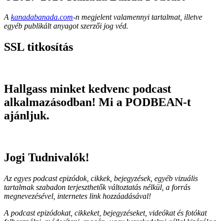
A
kanadabanada.com
-n megjelent valamennyi tartalmat, illetve
egyéb publikált anyagot szerzői jog véd.
SSL titkosítás
Hallgass minket kedvenc podcast
alkalmazásodban! Mi a PODBEAN-t
ajánljuk.
Jogi Tudnivalók!
Az egyes podcast epizódok, cikkek, bejegyzések, egyéb vizuális
tartalmak szabadon terjeszthetők változtatás nélkül, a forrás
megnevezésével, internetes link hozzáadásával!
A podcast epizódokat, cikkeket, bejegyzéseket, videókat és fotókat