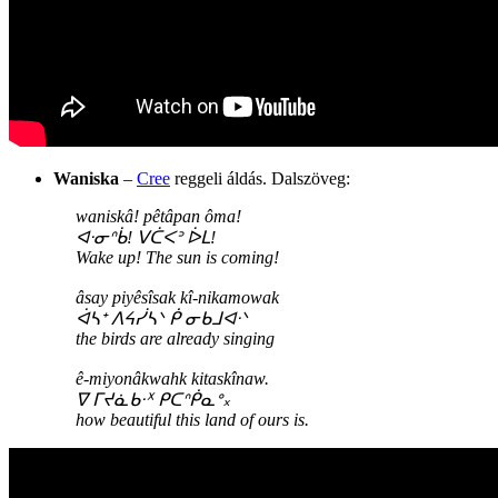
Waniska
–
Cree
reggeli áldás. Dalszöveg:
waniskâ! pêtâpan ôma!
ᐊᐧᓂᐢᑳ! ᐯᑖᐸᐣ ᐆᒪ!
Wake up! The sun is coming!
âsay piyêsîsak kî-nikamowak
ᐋᓴᕀ ᐱᔦᓰᓴᐠ ᑮ ᓂᑲᒧᐊᐧᐠ
the birds are already singing
ê-miyonâkwahk kitaskînaw.
ᐁ ᒥᔪᓈᑲᐧᕁ ᑭᑕᐢᑮᓇᐤ᙮
how beautiful this land of ours is.