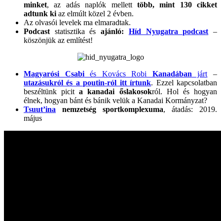
minket
, az adás naplók mellett
több, mint 130 cikket
adtunk ki
az elmúlt közel 2 évben.
Az olvasói levelek ma elmaradtak.
Podcast
statisztika és
ajánló:
Híd Nyugatra podcast
–
köszönjük az említést!
Magyarósi Csabi
és Kovács Robi
Kanadában
járt
–
utazásukról és a poutin-ról itt írtunk
. Ezzel kapcsolatban
beszéltünk picit
a kanadai őslakosok
ról. Hol és hogyan
élnek, hogyan bánt és bánik velük a Kanadai Kormányzat?
Tsuut’ina
nemzetség sportkomplexuma
, átadás: 2019.
május