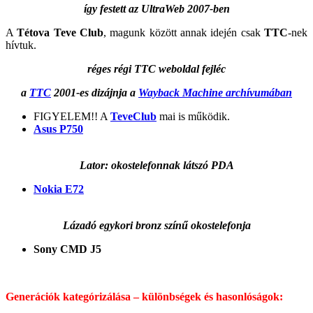
így festett az UltraWeb 2007-ben
A
Tétova Teve Club
, magunk között annak idején csak
TTC
-nek
hívtuk.
réges régi TTC weboldal fejléc
a
TTC
2001-es dizájnja a
Wayback Machine archívumában
FIGYELEM!! A
TeveClub
mai is működik.
Asus P750
Lator: okostelefonnak látszó PDA
Nokia E72
Lázadó egykori bronz színű okostelefonja
Sony CMD J5
Generációk kategórizálása – különbségek és hasonlóságok: