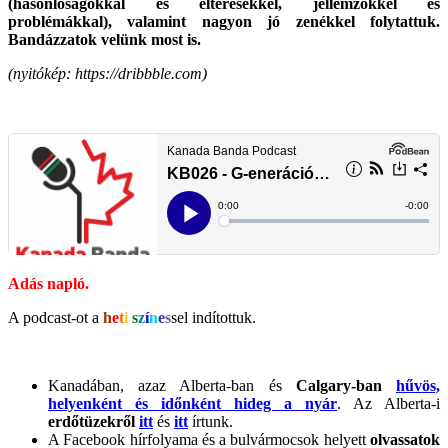
(hasonlóságokkal és eltérésekkel, jellemzőkkel és
problémákkal), valamint nagyon jó zenékkel
folytattuk.
Bandázzatok velünk most is.
(nyitókép: https://dribbble.com)
Adás napló.
A podcast-ot a
h
e
t
i
s
z
í
n
e
s
sel indítottuk.
Kanadában, azaz Alberta-ban és
Calgary-ban
hűvös,
helyenként és időnként hideg a nyár
. Az Alberta-i
erdőtüzekről
itt
és
itt
írtunk.
A Facebook hírfolyama és a bulvármocsok helyett
olvassatok