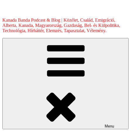
Skip
to
content
Kanada Banda Podcast & Blog | Közélet, Család, Emigráció,
Alberta, Kanada, Magyarország, Gazdaság, Bel- és Külpolitika,
Technológia, Hírháttér, Elemzés, Tapasztalat, Vélemény.
Menu