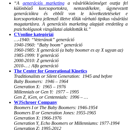
“A
generációs marketing
a vásárlóközönséget osztja fel
különböző korcsoportokra, nemzedékekre, úgynevezett
generációkra és ebből von le következtetéseket e
korcsoportokra jellemző illetve tőlük várható tipikus vásárlási
magatartásra. A generációs marketing alapjait eredetileg a
pszichológusok vizsgálatai alakították ki.”
CVonline kategóriái
…-1940: “Veteránok” generáció
1940-1960: “Baby boom” generáció
1960-1985: X generáció (a baby boomer es ay X ugyan az)
1985-1999: Y generáció
2000-2010: Z generáció
2010-…: Alfa generáció
The Center for Generational Kinetics
Traditionalists or Silent Generation: 1945 and before
Baby Boomers: 1946 – 1964
Generation X: 1965 – 1976
Millennials or Gen Y: 1977 – 1995
Gen Z, iGen, or Centennials: 1996 – …
WJSchroer Company
Boomers I or The Baby Boomers: 1946-1954
Boomers II or Generation Jones: 1955-1965
Generation X: 1966-1976
Generation Y, Echo Boomers or Millenniums: 1977-1994
Generation Z: 1995-2012