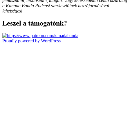
felhasználni, módosítani, magán- vagy kereskedelmi céllal kizárólag
a Kanada Banda Podcast szerkesztőinek hozzájárulásával
lehetséges!
Leszel a támogatónk?
Proudly powered by WordPress