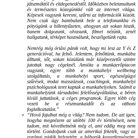
játszmáktól és elidegenedéstől. Időközben beletanultunk
és természetes közegünkké vált az internet világa.
Képesek vagyunk keresni, szűrni az információk között.
Nem csak úgy bambulunk bele a telefonunkba és
pötyögünk a billentyűzeten, ahogyan azt sokan hiszik,
hanem dolgozunk, olvasunk, filmet nézünk, zenét
hallgatunk, térképet használunk, beszélgetünk rajta.
Nemrég még óriási pánik volt, hogy mi lesz az Y és Z
generációval, ha felnő. Jelentem, felnőttünk, munkába
álltunk, sőt, sokan közülünk már középvezetői szintre
jutottak nagy cégeknél. Amióta a munkaerőpiacon
vagyunk, egyre több a munkahelyi wellbeing
szolgáltatás, a munkahelyi sport, egészségügyi
szűrések, irodai masszázsok, coachingok, munkahelyi
pszichológusok teret kaptak a munkahelyeken. Számít a
munkahelyünk társadalmi felelősségvállalása, a béren
kívüli juttatások, a céges programok. Egyre több cég
vezeti be a részmunkaidőt és az otthoni
foglalkoztatást.”
“Hová fajulhat még a világ? Nem tudom. De azt igen,
hogyha megnézem az utóbbi 100 év történéseit, nem
tudom, mit követhetnénk még el, ami eddig meg nem
történt. Gondoljunk csak az amerikai feketék, vagy az
európai zsidók helyzetére, a háborúk kegyetlenségeire,