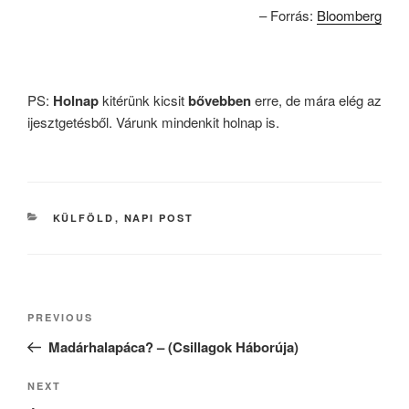
– Forrás:
Bloomberg
PS:
Holnap
kitérünk kicsit
bővebben
erre, de mára elég az
ijesztgetésből. Várunk mindenkit holnap is.
CATEGORIES
KÜLFÖLD
,
NAPI POST
Post
Previous
PREVIOUS
navigation
Post
Madárhalapáca? – (Csillagok Háborúja)
Next
NEXT