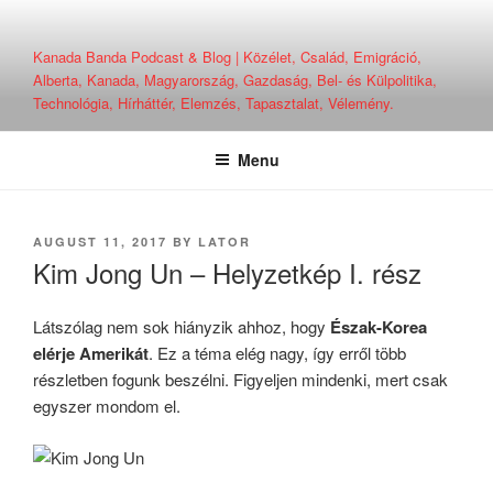
Skip
to
Kanada Banda Podcast & Blog | Közélet, Család, Emigráció,
content
Alberta, Kanada, Magyarország, Gazdaság, Bel- és Külpolitika,
Technológia, Hírháttér, Elemzés, Tapasztalat, Vélemény.
Menu
POSTED
AUGUST 11, 2017
BY
LATOR
ON
Kim Jong Un – Helyzetkép I. rész
Látszólag nem sok hiányzik ahhoz, hogy
Észak-Korea
elérje Amerikát
. Ez a téma elég nagy, így erről több
részletben fogunk beszélni. Figyeljen mindenki, mert csak
egyszer mondom el.