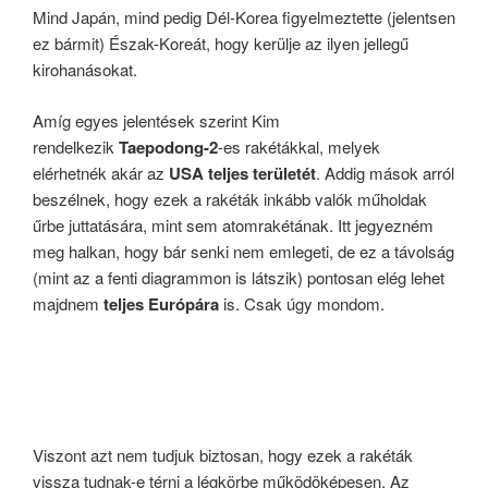
Mind Japán, mind pedig Dél-Korea figyelmeztette (jelentsen
ez bármit) Észak-Koreát, hogy kerülje az ilyen jellegű
kirohanásokat.
Amíg egyes jelentések szerint Kim
rendelkezik
Taepodong-2
-es rakétákkal, melyek
elérhetnék akár az
USA teljes területét
. Addig mások arról
beszélnek, hogy ezek a rakéták inkább valók műholdak
űrbe juttatására, mint sem atomrakétának. Itt jegyezném
meg halkan, hogy bár senki nem emlegeti, de ez a távolság
(mint az a fenti diagrammon is látszik) pontosan elég lehet
majdnem
teljes Európára
is. Csak úgy mondom.
Viszont azt nem tudjuk biztosan, hogy ezek a rakéták
vissza tudnak-e térni a légkörbe működöképesen. Az