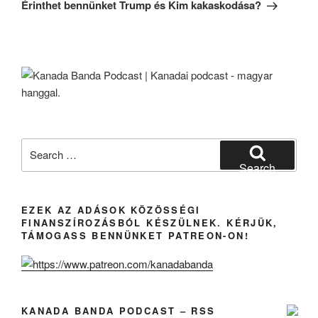
Post
Érinthet bennünket Trump és Kim kakaskodása?
Search
for:
Search
EZEK AZ ADÁSOK KÖZÖSSÉGI
FINANSZÍROZÁSBÓL KÉSZÜLNEK. KÉRJÜK,
TÁMOGASS BENNÜNKET PATREON-ON!
KANADA BANDA PODCAST – RSS