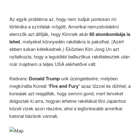
Az egyik probléma az, hogy nem tudjuk pontosan mi
történika a színfalak mögött. Amerikai nemzetvédelmi
elemzők azt állítják, hogy Kimnek akár
60 atombombája is
lehet
, melyeket könnyedén rakétákra is pakolhat. (Azért
ebben sokan kételkednek.) Eközben Kim Jong Un azt
nyilatkozta, hogy a legutóbbi ballisztikus rakétatesztek után
már majdnem a teljes USA elérhetővé vált.
Kedvenc
Donald Trump
-unk üzengetésére, melyben
megkínálta Koreát “
Fire and Fury
” azaz tűzzel és dühhel, a
koreaiak azt reagálták, hogy semmi gond, mert terveket
dolgoztak ki arra, hogyan lehetne rakétákat lőni Japánhoz
közeli vizek azon részére, ahol a legfontosabb amerikai
katonai bázisok vannak.