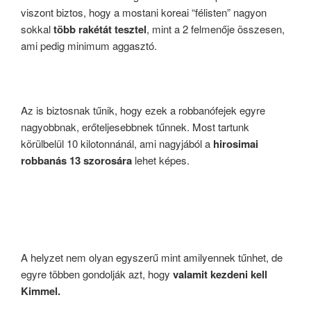
viszont biztos, hogy a mostani koreai “félisten” nagyon
sokkal
több rakétát tesztel
, mint a 2 felmenője összesen,
ami pedig minimum aggasztó.
Az is biztosnak tűnik, hogy ezek a robbanófejek egyre
nagyobbnak, erőteljesebbnek tűnnek. Most tartunk
körülbelül 10 kilotonnánál, ami nagyjából a
hirosimai
robbanás 13 szorosára
lehet képes.
A helyzet nem olyan egyszerű mint amilyennek tűnhet, de
egyre többen gondolják azt, hogy
valamit kezdeni kell
Kimmel.