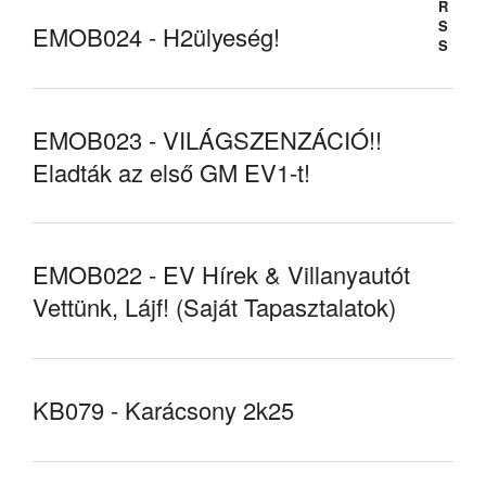
EMOB024 - H2ülyeség!
EMOB023 - VILÁGSZENZÁCIÓ!!
Eladták az első GM EV1-t!
EMOB022 - EV Hírek & Villanyautót
Vettünk, Lájf! (Saját Tapasztalatok)
KB079 - Karácsony 2k25