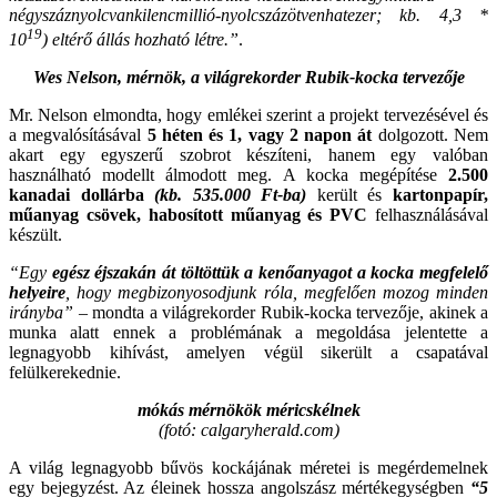
négyszáznyolcvankilencmillió-nyolcszázötvenhatezer; kb. 4,3 *
19
10
) eltérő állás hozható létre.”
.
Wes Nelson, mérnök, a világrekorder Rubik-kocka tervezője
Mr. Nelson elmondta, hogy emlékei szerint a projekt tervezésével és
a megvalósításával
5 héten és 1, vagy 2 napon át
dolgozott. Nem
akart egy egyszerű szobrot készíteni, hanem egy valóban
használható modellt álmodott meg. A kocka megépítése
2.500
kanadai dollárba
(kb. 535.000 Ft-ba)
került és
kartonpapír,
műanyag csövek, habosított műanyag és PVC
felhasználásával
készült.
“Egy
egész éjszakán át töltöttük a kenőanyagot a kocka megfelelő
helyeire
, hogy megbizonyosodjunk róla, megfelően mozog minden
irányba”
– mondta a világrekorder Rubik-kocka tervezője, akinek a
munka alatt ennek a problémának a megoldása jelentette a
legnagyobb kihívást, amelyen végül sikerült a csapatával
felülkerekednie.
mókás mérnökök méricskélnek
(fotó: calgaryherald.com)
A világ legnagyobb bűvös kockájának méretei is megérdemelnek
egy bejegyzést. Az éleinek hossza angolszász mértékegységben
“5