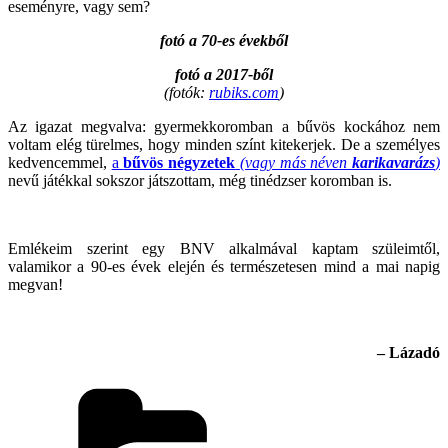
eseményre, vagy sem?
fotó a 70-es évekből
fotó a 2017-ből
(fotók:
rubiks.com
)
Az igazat megvalva: gyermekkoromban a bűvös kockához nem
voltam elég türelmes, hogy minden színt kitekerjek. De a személyes
kedvencemmel,
a
bűvös négyzetek
(vagy más néven
karikavarázs
)
nevű játékkal sokszor játszottam, még tinédzser koromban is.
Emlékeim szerint egy BNV alkalmával kaptam szüleimtől,
valamikor a 90-es évek elején és természetesen mind a mai napig
megvan!
– Lázadó
Categories