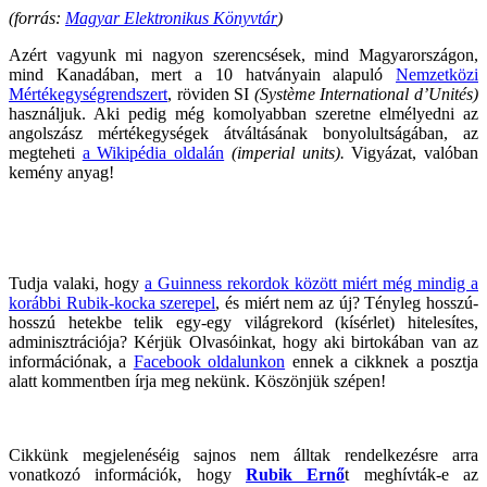
(forrás:
Magyar Elektronikus Könyvtár
)
Azért vagyunk mi nagyon szerencsések, mind Magyarországon,
mind Kanadában, mert a 10 hatványain alapuló
Nemzetközi
Mértékegységrendszert
, röviden SI
(Système International d’Unités)
használjuk. Aki pedig még komolyabban szeretne elmélyedni az
angolszász mértékegységek átváltásának bonyolultságában, az
megteheti
a Wikipédia oldalán
(imperial units).
Vigyázat, valóban
kemény anyag!
Tudja valaki, hogy
a Guinness rekordok között miért még mindig a
korábbi Rubik-kocka szerepel
, és miért nem az új? Tényleg hosszú-
hosszú hetekbe telik egy-egy világrekord (kísérlet) hitelesítes,
adminisztrációja? Kérjük Olvasóinkat, hogy aki birtokában van az
információnak, a
Facebook oldalunkon
ennek a cikknek a posztja
alatt kommentben írja meg nekünk. Köszönjük szépen!
Cikkünk megjelenéséig sajnos nem álltak rendelkezésre arra
vonatkozó információk, hogy
Rubik Ernő
t meghívták-e az