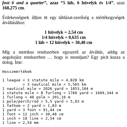
foot 6 and a quarter”
, azaz “5 láb, 6 hüvelyk és 1/4”
, azaz
168,275 cm
.
Érdekességnek álljon itt egy táblázat-szerűség a mértékegységek
átváltásához:
1 hüvelyk = 2,54 cm
1/4 hüvelyk = 0,635 cm
1 láb = 12 hüvelyk = 30,48 cm
Míg a metrikus rendszerben egyszerű az átváltás, addig az
angolszász rendszerben … hogy is mondjam? Egy picit kusza a
dolog. Íme:
Hosszmértékek

1 league = 3 statute mile = 4,828 km

         = 3 nautical mile = 5,565 km

1 nautical mile = 2026 yard = 1853,184 m

1 statute mile = 8 furlong = 1760 yard = 1609,344 m

1 furlong = 40 pole = 201,16 m

1 pole/perch/rod = 5,5 yard = 5,03 m

1 fathom = 2 yard = 1,83 m

1 yard = 3 foot = 91,44 cm

1 foot = 12 inch = 30,48 cm

1 inch = 10 line = 2,54 cm

1 line = 2,54 mm