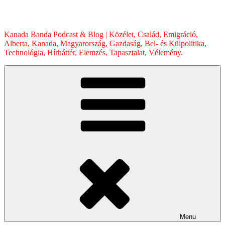
Skip
to
content
Kanada Banda Podcast & Blog | Közélet, Család, Emigráció,
Alberta, Kanada, Magyarország, Gazdaság, Bel- és Külpolitika,
Technológia, Hírháttér, Elemzés, Tapasztalat, Vélemény.
Menu