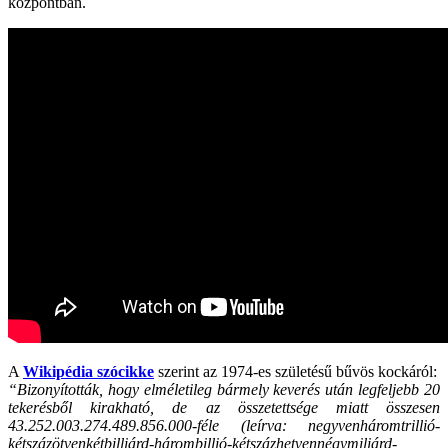
központban.
A
Wikipédia szócikke
szerint az 1974-es születésű bűvös kockáról:
“Bizonyították, hogy elméletileg bármely keverés után legfeljebb 20
tekerésből kirakható, de az összetettsége miatt összesen
43.252.003.274.489.856.000-féle (leírva: negyvenháromtrillió-
kétszázötvenkétbilliárd-hárombillió-kétszázhetvennégymiliárd-