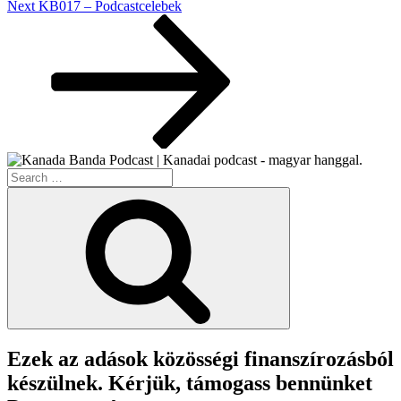
Next
Next
KB017 – Podcastcelebek
Post
Search
for:
Search
Ezek az adások közösségi finanszírozásból
készülnek. Kérjük, támogass bennünket