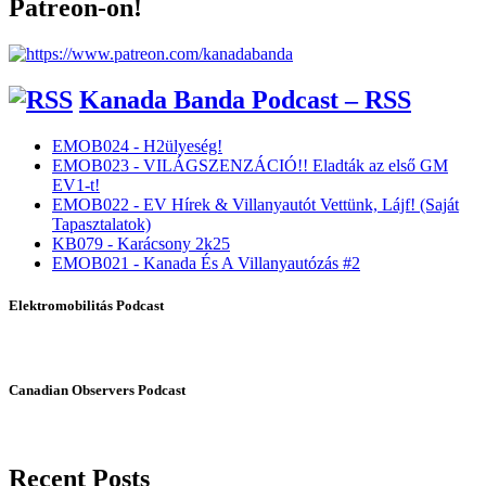
Patreon-on!
Kanada Banda Podcast – RSS
EMOB024 - H2ülyeség!
EMOB023 - VILÁGSZENZÁCIÓ!! Eladták az első GM
EV1-t!
EMOB022 - EV Hírek & Villanyautót Vettünk, Lájf! (Saját
Tapasztalatok)
KB079 - Karácsony 2k25
EMOB021 - Kanada És A Villanyautózás #2
Elektromobilitás Podcast
Canadian Observers Podcast
Recent Posts