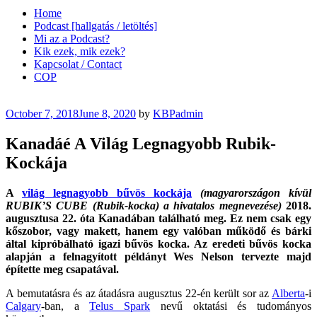
Home
Podcast [hallgatás / letöltés]
Mi az a Podcast?
Kik ezek, mik ezek?
Kapcsolat / Contact
COP
Posted
October 7, 2018
June 8, 2020
by
KBPadmin
on
Kanadáé A Világ Legnagyobb Rubik-
Kockája
A
világ legnagyobb bűvös kockája
(magyarországon kívül
RUBIK’S CUBE (Rubik-kocka) a hivatalos megnevezése)
2018.
augusztusa 22. óta Kanadában található meg. Ez nem csak egy
kőszobor, vagy makett, hanem egy valóban működő és bárki
által kipróbálható igazi bűvös kocka. Az eredeti bűvös kocka
alapján a felnagyított példányt Wes Nelson tervezte majd
építette meg csapatával.
A bemutatásra és az átadásra augusztus 22-én került sor az
Alberta
-i
Calgary
-ban, a
Telus Spark
nevű oktatási és tudományos