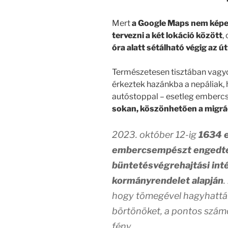
Mert
a Google Maps nem képe
tervezni a két lokáció között
,
óra alatt sétálható végig az ú
Természetesen tisztában vagyo
érkeztek hazánkba a nepáliak, 
autóstoppal – esetleg ember
sokan, köszönhetően a migr
2023. október 12-ig
1634 e
embercsempészt engedte
büntetésvégrehajtási int
kormányrendelet alapján
.
hogy tömegével hagyhattá
börtönöket, a pontos szám
fény.