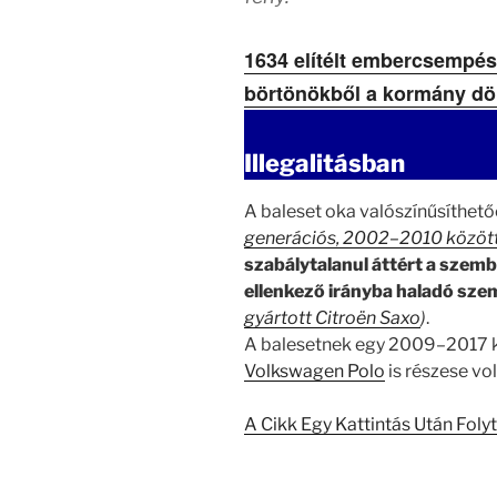
1634 elítélt embercsempés
börtönökből a kormány dö
Illegalitásban
A baleset oka valószínűsíthető
generációs, 2002–2010 között
szabálytalanul áttért a szemb
ellenkező irányba haladó sze
gyártott Citroën Saxo
)
.
A balesetnek egy 2009–2017 k
Volkswagen Polo
is részese vol
A Cikk Egy Kattintás Után Foly