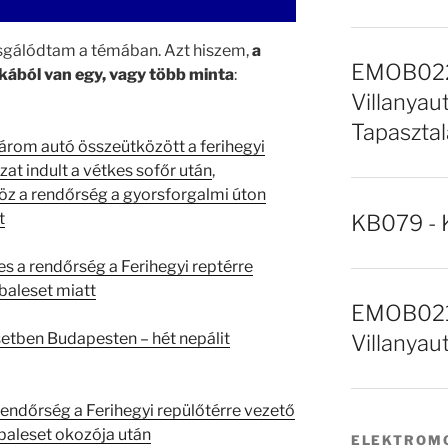
zsgálódtam a témában. Azt hiszem,
a
EMOB022 
kából van egy, vagy több minta
:
Villanyaut
Tapasztal
árom autó összeütközött a ferihegyi
at indult a vétkes sofőr után
,
röz a rendőrség a gyorsforgalmi úton
t
KB079 - 
es a rendőrség a Ferihegyi reptérre
 baleset miatt
EMOB021 
etben Budapesten – hét nepálit
Villanyau
rendőrség a Ferihegyi repülőtérre vezető
baleset okozója után
ELEKTROMO