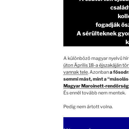
családt
koll
fogadják ős
A sérülteknek gyors
k
A különböző magyar nyelvű hí
úton Április 18-a éjszakáján tö
vannak tele
. Azonban
a fősod
semmi mást, mint a “másolás-
Magyar Maroinett-rendőrség
És ennél tovább nem mentek.
Pedig nem ártott volna.