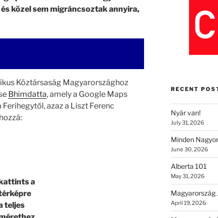
l és közel sem migráncsoztak annyira,
tikus Köztársaság Magyarországhoz
RECENT POS
ése
Bhimdatta
, amely a Google Maps
a Ferihegytől, azaz a Liszt Ferenc
Nyár van!
hozzá:
July 31, 2026
Minden Nagyon
June 30, 2026
Alberta 101
May 31, 2026
kattints a
Magyarország 
térképre
April 19, 2026
a teljes
mérethez