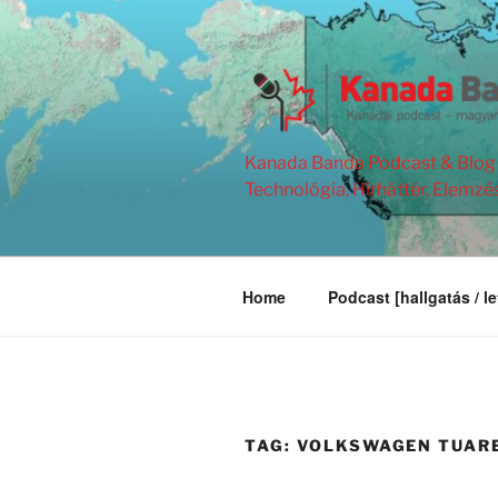
Skip
to
content
Kanada Banda Podcast & Blog | 
Technológia, Hírháttér, Elemzé
Home
Podcast [hallgatás / le
TAG:
VOLKSWAGEN TUAR