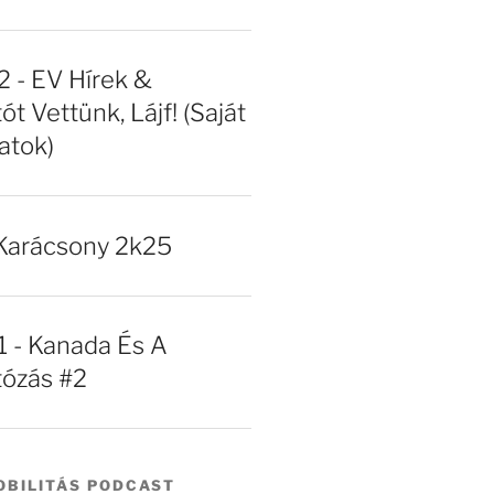
- EV Hírek &
ót Vettünk, Lájf! (Saját
atok)
Karácsony 2k25
- Kanada És A
tózás #2
BILITÁS PODCAST