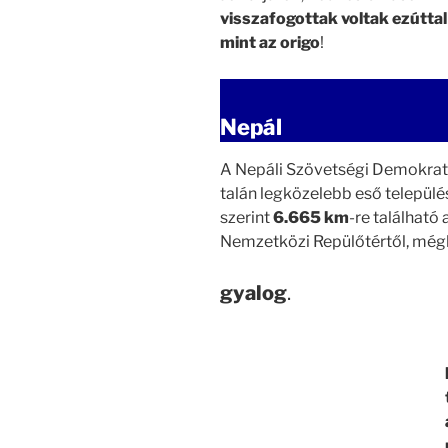
visszafogottak voltak ezútta
mint az origo
!
Nepál
A Nepáli Szövetségi Demokra
talán legközelebb eső települ
szerint
6.665 km
-re található 
Nemzetközi Repülőtértől, még
gyalog
.