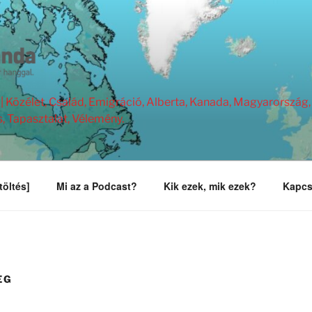
Közélet, Család, Emigráció, Alberta, Kanada, Magyarország, 
s, Tapasztalat, Vélemény.
töltés]
Mi az a Podcast?
Kik ezek, mik ezek?
Kapcs
EG