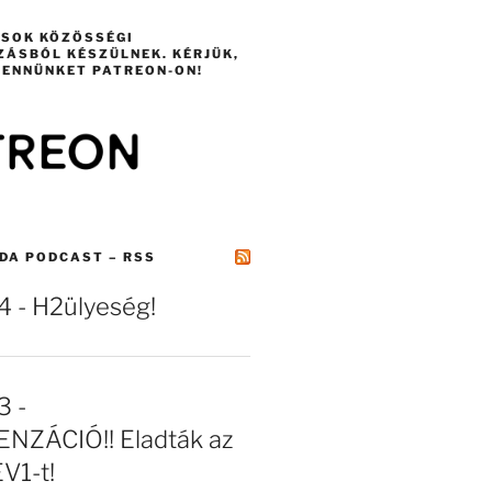
ÁSOK KÖZÖSSÉGI
ZÁSBÓL KÉSZÜLNEK. KÉRJÜK,
ENNÜNKET PATREON-ON!
DA PODCAST – RSS
- H2ülyeség!
 -
NZÁCIÓ!! Eladták az
EV1-t!