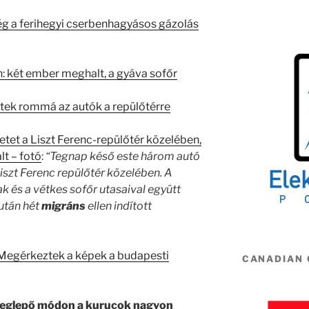
ség a ferihegyi cserbenhagyásos gázolás
n: két ember meghalt, a gyáva sofőr
rtek rommá az autók a repülőtérre
tet a Liszt Ferenc-repülőtér közelében,
t – fotó
:
“Tegnap késő este három autó
iszt Ferenc repülőtér közelében. A
 és a vétkes sofőr utasaival együtt
után hét
migráns
ellen indított
 Megérkeztek a képek a budapesti
CANADIAN
eglepő módon a kurucok nagyon