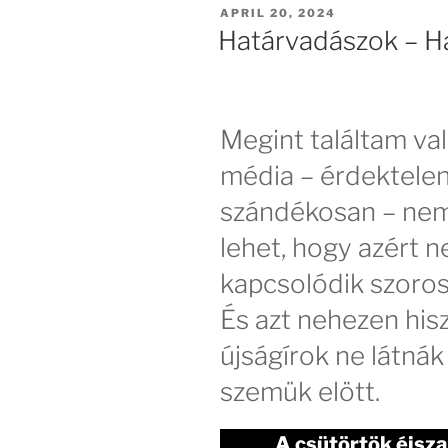
POSTED
APRIL 20, 2024
ON
Határvadászok – Ha
Megint találtam val
média – érdektelen
szándékosan – nem 
lehet, hogy azért 
kapcsolódik szoros
És azt nehezen his
újságírok ne látnák 
szemük elött.
A csütörtök éjsza