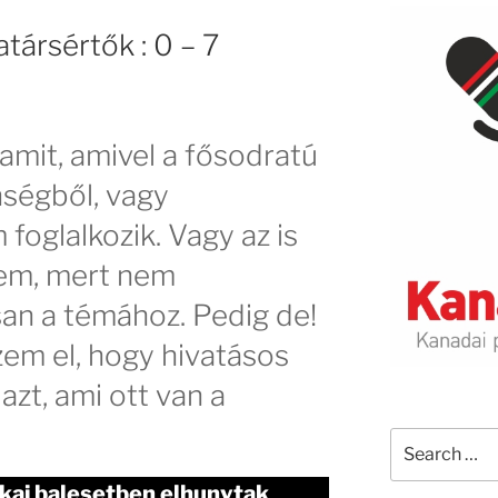
társértők : 0 – 7
amit, amivel a fősodratú
ségből, vagy
foglalkozik. Vagy az is
nem, mert nem
an a témához. Pedig de!
zem el, hogy hivatásos
azt, ami ott van a
Search
for:
kai balesetben elhunytak