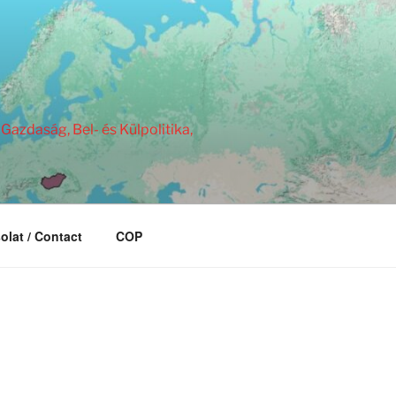
Gazdaság, Bel- és Külpolitika,
olat / Contact
COP