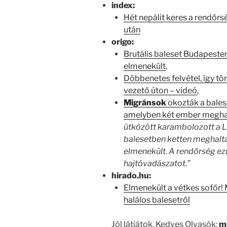
index:
Hét nepálit keres a rendőr
után
origo:
Brutális baleset Budapeste
elmenekült
,
Döbbenetes felvétel, így tö
vezető úton – videó
,
Migránsok
okozták a balese
amelyben két ember meghal
ütközött karambolozott a L
balesetben ketten meghaltak
elmenekült. A rendőrség ez
hajtóvadászatot.”
hirado.hu:
Elmenekült a vétkes sofőr!
halálos balesetről
Jól látjátok, Kedves Olvasók:
m