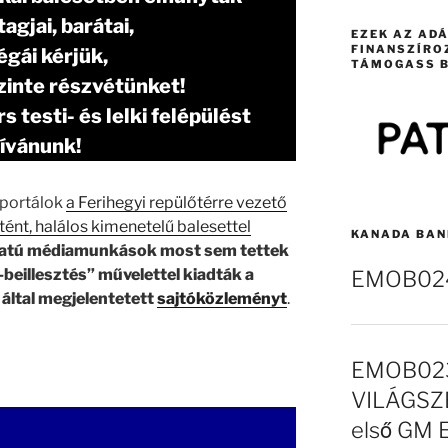
agjai, barátai,
EZEK AZ AD
FINANSZÍRO
égái kérjük,
TÁMOGASS B
zinte részvétünket!
 testi- és lelki felépülést
ívánunk!
rportálok
a Ferihegyi repülőtérre vezető
rtént, halálos kimenetelű balesettel
KANADA BAN
ratú médiamunkások most sem tettek
beillesztés” művelettel kiadták a
EMOB024 
által megjelentetett
sajtóközleményt
.
EMOB023
VILÁGSZE
első GM 