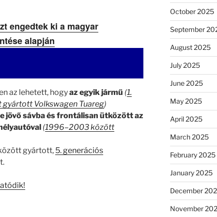
October 2025
zt engedtek ki a magyar
September 20
ntése alapján
August 2025
July 2025
June 2025
en az lehetett, hogy
az egyik jármű
(
1.
May 2025
 gyártott Volkswagen Tuareg
)
e jövő sávba és frontálisan ütközött az
April 2025
mélyautóval
(
1996–2003 között
March 2025
özött gyártott,
5. generációs
February 2025
t.
January 2025
tatódik!
December 20
November 20