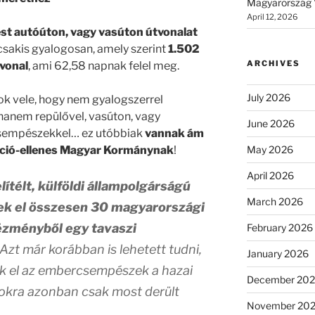
Magyarország 
April 12, 2026
st autóúton, vagy vasúton útvonalat
 csakis gyalogosan, amely szerint
1.502
ARCHIVES
tvonal
, ami 62,58 napnak felel meg.
July 2026
k vele, hogy nem gyalogszerrel
hanem repülővel, vasúton, vagy
June 2026
csempészekkel… ez utóbbiak
vannak ám
May 2026
áció-ellenes Magyar Kormánynak
!
April 2026
lítélt, külföldi állampolgárságú
March 2026
k el összesen 30 magyarországi
ézményből egy tavaszi
February 2026
 Azt már korábban is lehetett tudni,
January 2026
k el az embercsempészek a hazai
December 20
okra azonban csak most derült
November 20