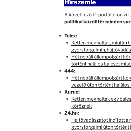
Hírszemle
A következő hírportálokon vi
politikai küzdőtér minden sar
Telex:
Ketten meghaltak, miután h
gyorsforgalmin, hajtóvadász
Hét nepáli állampolgárt kö
történt halálos baleset miat
444:
Hét nepáli állampolgárt ker
vezető úton történt halálos
Kuruc:
Ketten meghaltak egy bales
köröznek
24.hu:
Hajtóvadászatot indított a 
gyorsforgalmi úton történt 