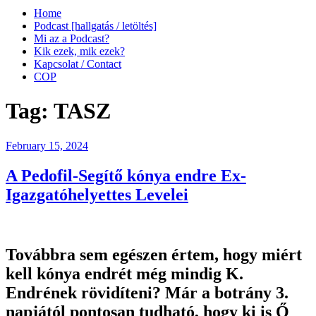
Home
Podcast [hallgatás / letöltés]
Mi az a Podcast?
Kik ezek, mik ezek?
Kapcsolat / Contact
COP
Tag:
TASZ
Posted
February 15, 2024
on
A Pedofil-Segítő kónya endre Ex-
Igazgatóhelyettes Levelei
Továbbra sem egészen értem, hogy miért
kell kónya endrét még mindig K.
Endrének rövidíteni? Már a botrány 3.
napjától pontosan tudható, hogy ki is Ő