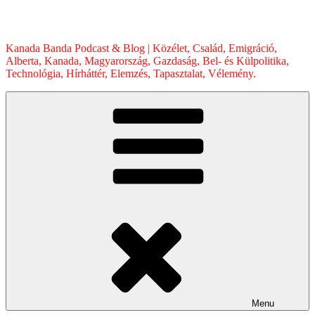
Skip
to
content
Kanada Banda Podcast & Blog | Közélet, Család, Emigráció,
Alberta, Kanada, Magyarország, Gazdaság, Bel- és Külpolitika,
Technológia, Hírháttér, Elemzés, Tapasztalat, Vélemény.
Menu