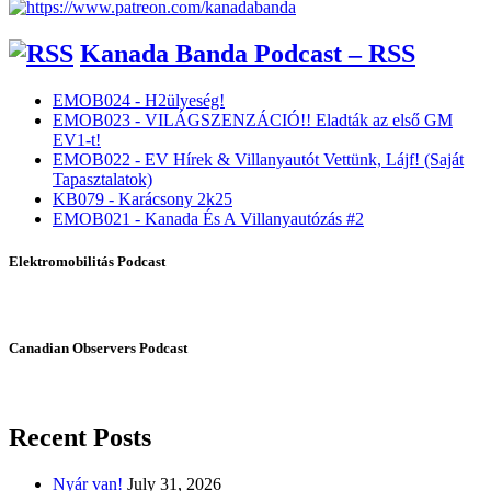
Kanada Banda Podcast – RSS
EMOB024 - H2ülyeség!
EMOB023 - VILÁGSZENZÁCIÓ!! Eladták az első GM
EV1-t!
EMOB022 - EV Hírek & Villanyautót Vettünk, Lájf! (Saját
Tapasztalatok)
KB079 - Karácsony 2k25
EMOB021 - Kanada És A Villanyautózás #2
Elektromobilitás Podcast
Canadian Observers Podcast
Recent Posts
Nyár van!
July 31, 2026