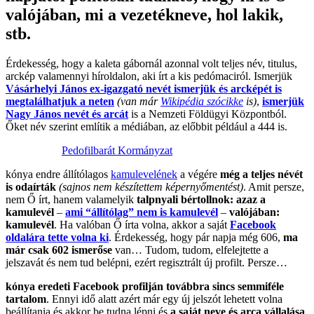
valójában, mi a vezetékneve, hol lakik,
stb.
Érdekesség, hogy a kaleta gábornál azonnal volt teljes név, titulus,
arckép valamennyi híroldalon, aki írt a kis pedómaciról. Ismerjük
Vásárhelyi János ex-igazgató nevét ismerjük és arcképét is
megtalálhatjuk a neten
(van már
Wikipédia szócikke
is)
,
ismerjük
Nagy János nevét és arcát
is a Nemzeti Földügyi Központból.
Őket név szerint említik a médiában, az előbbit például a 444 is.
Pedofilbarát Kormányzat
kónya endre állítólagos
kamulevelének
a végére
még a teljes névét
is odaírták
(sajnos nem készítettem képernyőmentést)
. Amit persze,
nem Ő írt, hanem valamelyik
talpnyali bértollnok: azaz a
kamulevél
–
ami “állítólag” nem is kamulevél
–
valójában:
kamulevél
. Ha valóban Ő írta volna, akkor a saját
Facebook
oldalára tette volna ki
. Érdekesség, hogy pár napja még 606,
ma
már csak 602 ismerőse
van… Tudom, tudom, elfelejtette a
jelszavát és nem tud belépni, ezért regisztrált új profilt. Persze…
kónya eredeti Facebook profilján továbbra sincs semmiféle
tartalom
. Ennyi idő alatt azért már egy új jelszót lehetett volna
beállítania és akkor be tudna lépni és
a saját neve és arca vállalása