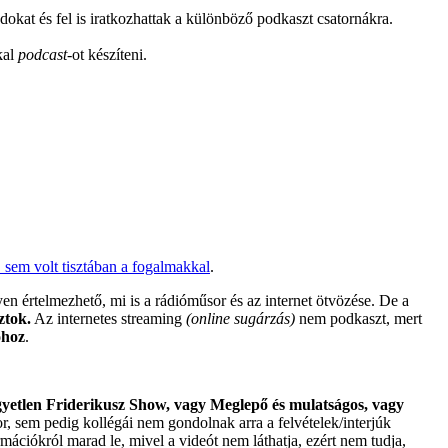
okat és fel is iratkozhattak a különböző podkaszt csatornákra.
kal
podcast
-ot készíteni.
 sem volt tisztában a fogalmakkal
.
n értelmezhető, mi is a rádióműsor és az internet ötvözése. De a
ztok.
Az internetes streaming
(online sugárzás)
nem podkaszt, mert
óhoz
.
yetlen Friderikusz Show, vagy Meglepő és mulatságos, vagy
 sem pedig kollégái nem gondolnak arra a felvételek/interjúk
mációkról marad le, mivel a videót nem láthatja, ezért nem tudja,