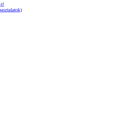
t!
asztalatok)