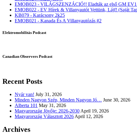
EMOB023 - VILÁGSZENZÁCIÓ!! Eladták az első GM EV1-
EMOB022 - EV Hírek & Villanyautót Vettünk, Lájf! (Saját Tap
KB079 - Karácsony 2k25
EMOB021 - Kanada És A Villanyautózás #2
Elektromobilitás Podcast
Canadian Observers Podcast
Recent Posts
Nyár van!
July 31, 2026
Minden Nagyon Szép, Minden Nagyon Jó…
June 30, 2026
Alberta 101
May 31, 2026
Magyarország Jövője: 2026-2030
April 19, 2026
Magyarország Választott 2026
April 12, 2026
Archives