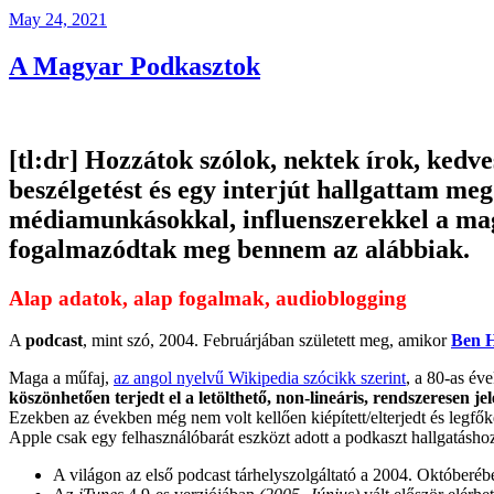
Posted
May 24, 2021
on
A Magyar Podkasztok
[tl:dr]
Hozzátok szólok, nektek írok, kedve
beszélgetést és egy interjút hallgattam m
médiamunkásokkal, influenszerekkel a magya
fogalmazódtak meg bennem az alábbiak.
Alap adatok, alap fogalmak, audioblogging
A
podcast
, mint szó, 2004. Februárjában született meg, amikor
Ben 
Maga a műfaj,
az angol nyelvű Wikipedia szócikk szerint
, a 80-as év
köszönhetően terjedt el a letölthető, non-lineáris, rendszeresen
Ezekben az években még nem volt kellően kiépített/elterjedt és legf
Apple csak egy felhasználóbarát eszközt adott a podkaszt hallgatásho
A világon az első podcast tárhelyszolgáltató a 2004. Októberéb