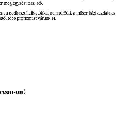
r megjegyzést tesz, stb.
pont a podkaszt hallgatókkal nem törődik a műsor házigazdája az
ttől több profizmust várunk el.
treon-on!