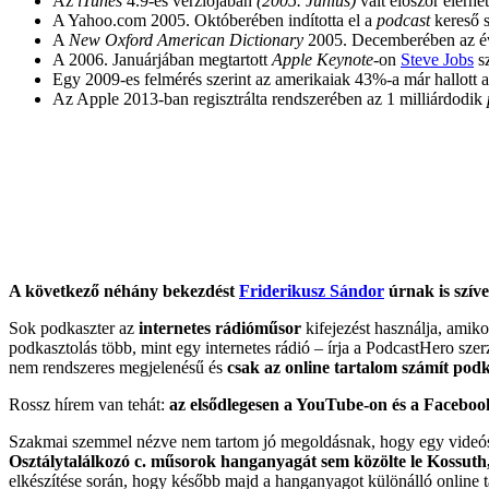
Az
iTunes
4.9-es verziójában
(2005. Június)
vált először elérhe
A Yahoo.com 2005. Októberében indította el a
podcast
kereső s
A
New Oxford American Dictionary
2005. Decemberében az év
A 2006. Januárjában megtartott
Apple Keynote
-on
Steve Jobs
sz
Egy 2009-es felmérés szerint az amerikaiak 43%-a már hallott 
Az Apple 2013-ban regisztrálta rendszerében az 1 milliárdodik
A következő néhány bekezdést
Friderikusz Sándor
úrnak is szív
Sok podkaszter az
internetes rádióműsor
kifejezést használja, amik
podkasztolás több, mint egy internetes rádió – írja a PodcastHero szer
nem rendszeres megjelenésű és
csak az online tartalom számít pod
Rossz hírem van tehát:
az elsődlegesen a YouTube-on és a Faceboo
Szakmai szemmel nézve nem tartom jó megoldásnak, hogy egy videós t
Osztálytalálkozó c. műsorok hanganyagát sem közölte le Kossuth
elkészítése során, hogy később majd a hanganyagot különálló online ta