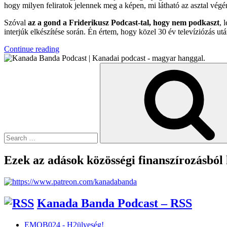
hogy milyen feliratok jelennek meg a képen, mi látható az asztal végén
Szóval
az a gond a Friderikusz Podcast-tal, hogy nem podkaszt
, 
interjúk elkészítése során. Én értem, hogy közel 30 év televíziózás ut
“A
Continue reading
Magyar
Search
Podkasztok”
for:
Ezek az adások közösségi finanszírozásból
Kanada Banda Podcast – RSS
EMOB024 - H2ülyeség!