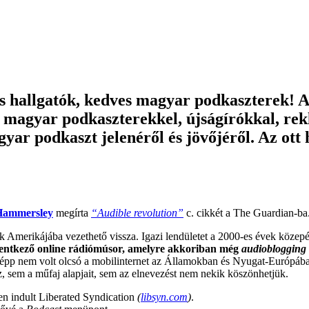
s hallgatók, kedves magyar podkaszterek! A
eg magyar podkaszterekkel, újságírókkal, re
r podkaszt jelenéről és jövőjéről. Az ott h
Hammersley
megírta
“Audible revolution”
c. cikkét a The Guardian-ba
ek Amerikájába vezethető vissza. Igazi lendületet a 2000-es évek közep
 jelentkező online rádiómúsor, amelyre akkoriban még
audioblogging
őképp nem volt olcsó a mobilinternet az Államokban és Nyugat-Európába
z, sem a műfaj alapjait, sem az elnevezést nem nekik köszönhetjük.
en indult Liberated Syndication
(
libsyn.com
)
.