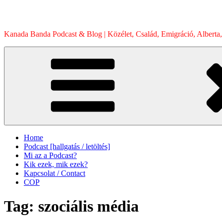
Skip
to
content
Kanada Banda Podcast & Blog | Közélet, Család, Emigráció, Alberta,
Home
Podcast [hallgatás / letöltés]
Mi az a Podcast?
Kik ezek, mik ezek?
Kapcsolat / Contact
COP
Tag:
szociális média