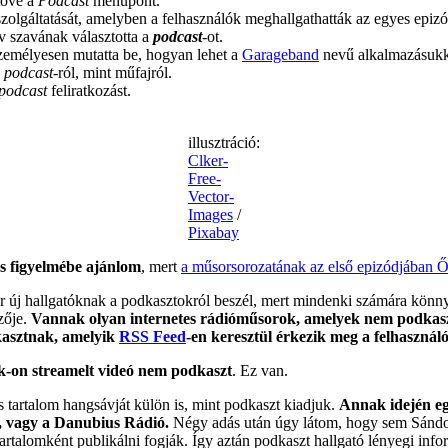
tővé a
Podcast
menüpont.
zolgáltatását, amelyben a felhasználók meghallgathatták az egyes epizód
 szavának választotta a
podcast
-ot.
emélyesen mutatta be, hogyan lehet a
Garageband
nevű alkalmazásuk
a
podcast
-ról, mint műfajról.
podcast
feliratkozást.
illusztráció:
Clker-
Free-
Vector-
Images
/
Pixabay
es figyelmébe ajánlom
, mert
a műsorsorozatának az első epizódjában Ő
or új hallgatóknak a podkasztokról beszél, mert mindenki számára könnye
zője.
Vannak olyan internetes rádióműsorok, amelyek nem podkas
kasztnak, amelyik
RSS Feed
-en keresztül érkezik meg a felhasznál
k-on streamelt videó nem podkaszt
. Ez van.
artalom hangsávját külön is, mint podkaszt kiadjuk.
Annak idején eg
, vagy a Danubius Rádió.
Négy adás után úgy látom, hogy sem Sándor,
rtalomként publikálni fogják. Így aztán podkaszt hallgató lényegi infor