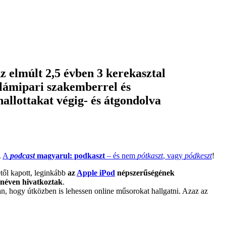
z elmúlt 2,5 évben 3 kerekasztal
klámipari szakemberrel és
allottakat végig- és átgondolva
.
A
podcast
magyarul: podkaszt
– és nem
pótkaszt
, vagy
pódkeszt
!
étől kapott, leginkább
az
Apple iPod
népszerűségének
néven hivatkoztak
.
n, hogy útközben is lehessen online műsorokat hallgatni. Azaz az