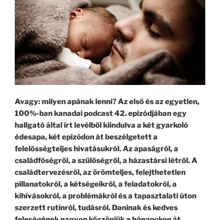
Avagy: milyen apának lenni? Az első és az egyetlen,
100%-ban kanadai podcast 42. epizódjában egy
hallgató által írt levélből kiindulva a két gyarkoló
édesapa, két epizódon át beszélgetett a
felelősségteljes hivatásukról. Az apaságról, a
családfőségről, a szülőségről, a házastársi létről. A
családtervezésről, az örömteljes, felejthetetlen
pillanatokról, a kétségeikről, a feladatokról, a
kihívásokról, a problémákról és a tapasztalati úton
szerzett rutinról, tudásról. Daninak és kedves
feleségének nagyon köszönjük a hónapokon át