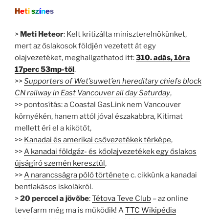
H
e
t
i
s
z
í
n
e
s
>
Meti Heteor
: Kelt kritizálta miniszterelnökünket,
mert az őslakosok földjén vezetett át egy
olajvezetéket, meghallgathatod itt:
310. adás, 1óra
17perc 53mp-től
.
>>
Supporters of Wet’suwet’en hereditary chiefs block
CN railway in East Vancouver all day Saturday
,
>> pontosítás: a Coastal GasLink nem Vancouver
környékén, hanem attól jóval északabbra, Kitimat
mellett éri el a kikötőt,
>>
Kanadai és amerikai csővezetékek térképe
,
>>
A kanadai földgáz- és kőolajvezetékek egy őslakos
újságíró szemén keresztül
,
>>
A narancsságra póló története
c. cikkünk a kanadai
bentlakásos iskolákról.
>
20 perccel a jövőbe
:
Tétova Teve Club
– az online
tevefarm még ma is működik! A
TTC Wikipédia