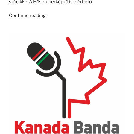
szócikke
. A
Hősemberképző
is elérhető.
“KB042
Continue reading
–
A
Szülőség
Hivatás
#1”