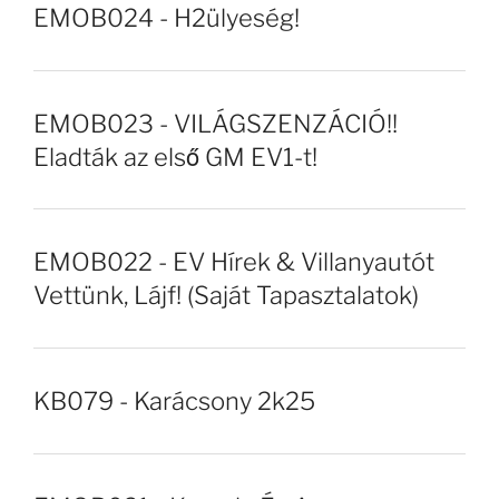
EMOB024 - H2ülyeség!
EMOB023 - VILÁGSZENZÁCIÓ!!
Eladták az első GM EV1-t!
EMOB022 - EV Hírek & Villanyautót
Vettünk, Lájf! (Saját Tapasztalatok)
KB079 - Karácsony 2k25