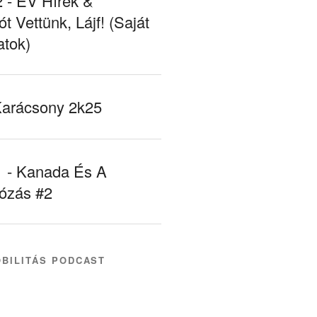
- EV Hírek &
ót Vettünk, Lájf! (Saját
atok)
Karácsony 2k25
- Kanada És A
tózás #2
BILITÁS PODCAST