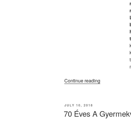
“Trópusi
Continue reading
Hőség”
POSTED
JULY 10, 2018
ON
70 Éves A Gyermek