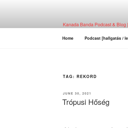
Skip
to
content
Kanada Banda Podcast & Blog | 
Technológia, Hírháttér, Elemzés
Home
Podcast [hallgatás / le
TAG:
REKORD
POSTED
JUNE 30, 2021
ON
Trópusi Hőség