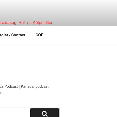
zdaság, Bel- és Külpolitika,
olat / Contact
COP