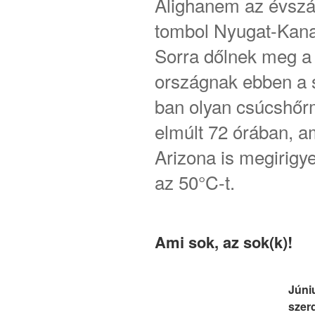
Alighanem az évszá
tombol Nyugat-Kana
Sorra dőlnek meg a
országnak ebben a 
ban olyan csúcshőr
elmúlt 72 órában, a
Arizona is megirigy
az 50°C-t.
Ami sok, az sok(k)!
Júni
szer