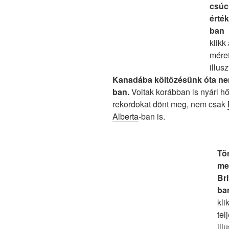
csúc
érték
ban
klikk
mére
illus
Kanadába költözésünk óta nem
ban.
Voltak korábban is nyári h
rekordokat dönt meg, nem csak
Alberta
-ban is.
Tö
me
Br
ba
kli
tel
ill