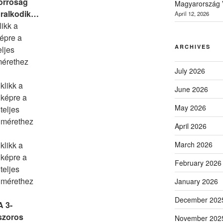
orróság
Magyarország V
ralkodik…
April 12, 2026
likk a
épre a
ARCHIVES
eljes
érethez
July 2026
klikk a
June 2026
képre a
May 2026
teljes
mérethez
April 2026
klikk a
March 2026
képre a
February 2026
teljes
mérethez
January 2026
December 202
A 3-
szoros
November 202