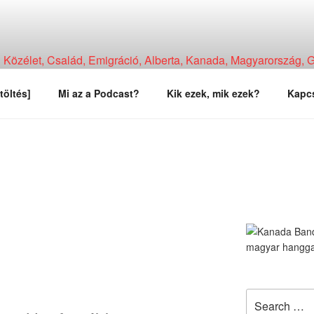
Közélet, Család, Emigráció, Alberta, Kanada, Magyarország, Ga
, Tapasztalat, Vélemény.
töltés]
Mi az a Podcast?
Kik ezek, mik ezek?
Kapcs
Search
for: