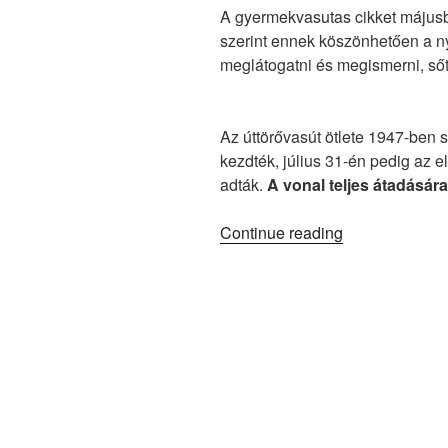
A gyermekvasutas cikket május
szerint ennek köszönhetően a nyá
meglátogatni és megismerni, ső
Az úttörővasút ötlete 1947-ben s
kezdték, július 31-én pedig az 
adták.
A vonal teljes átadásár
“70
Continue reading
Éves
A
Gyermekvasút