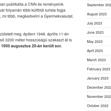
ban publikálta a CNN és reményeink
September 20
r folyamán több külföldi turista fogja
August 2023
t, mi több, megkedvelni a Gyermekvasutat.
July 2023
June 2023
zületett meg, építeni 1948. április 11-én
első 3200 méter hosszúságú szakaszt át is
May 2023
a 1950 augusztus 20-án került sor.
April 2023
March 2023
February 2023
”
January 2023
December 202
November 202
October 2022