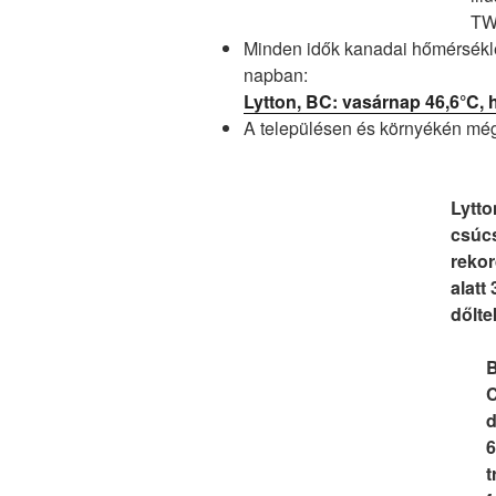
T
Minden idők kanadai hőmérsékle
napban:
Lytton, BC: vasárnap 46,6°C, 
A településen és környékén még
Lytto
csúc
rekor
alatt
dőlt
B
C
d
6
t