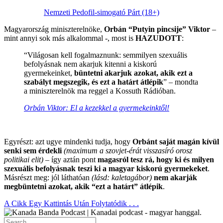
Nemzeti Pedofil-simogató Párt (18+)
Magyarország miniszterelnöke,
Orbán “Putyin pincsije” Viktor
–
mint annyi sok más alkalommal -, most is
HAZUDOTT
:
“Világosan kell fogalmaznunk: semmilyen szexuális
befolyásnak nem akarjuk kitenni a kiskorú
gyermekeinket,
büntetni akarjuk azokat, akik ezt a
szabályt megszegik, és ezt a határt átlépik
” – mondta
a miniszterelnök ma reggel a Kossuth Rádióban.
Orbán Viktor: El a kezekkel a gyermekeinktől!
.
Egyrészt: azt ugye mindenki tudja, hogy
Orbánt saját magán kívül
senki sem érdekli
(maximum a szovjet-érát visszasíró orosz
politikai elit)
– így aztán pont
magasról tesz rá, hogy ki és milyen
szexuális befolyásnak teszi ki a magyar kiskorú gyermekeket
.
Másrészt meg: jól láthatóan
(lásd: kaletagábor)
nem akarják
megbüntetni azokat, akik “ezt a határt” átlépik
.
A Cikk Egy Kattintás Után Folytatódik . . .
Search