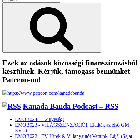
for:
Search
Ezek az adások közösségi finanszírozásból
készülnek. Kérjük, támogass bennünket
Patreon-on!
Kanada Banda Podcast – RSS
EMOB024 - H2ülyeség!
EMOB023 - VILÁGSZENZÁCIÓ!! Eladták az első GM
EV1-t!
EMOB022 - EV Hírek & Villanyautót Vettünk, Lájf! (Saját