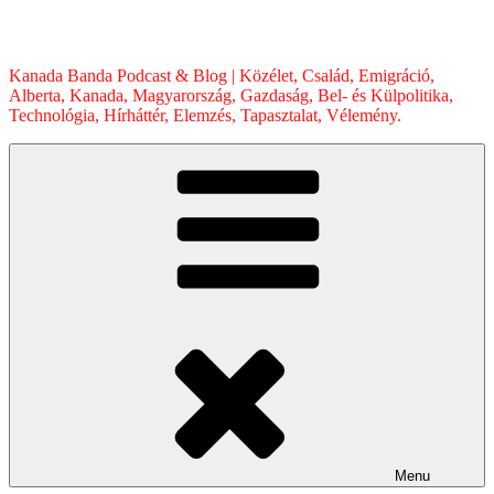
Skip
to
content
Kanada Banda Podcast & Blog | Közélet, Család, Emigráció,
Alberta, Kanada, Magyarország, Gazdaság, Bel- és Külpolitika,
Technológia, Hírháttér, Elemzés, Tapasztalat, Vélemény.
Menu