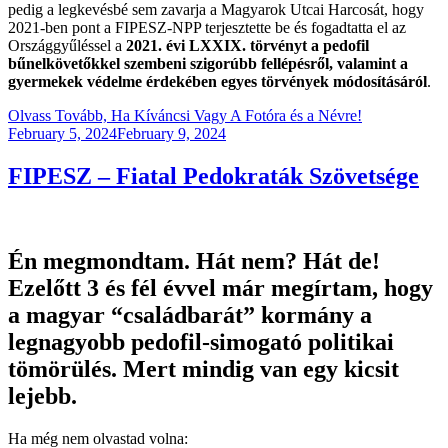
pedig a legkevésbé sem zavarja a Magyarok Utcai Harcosát, hogy
2021-ben pont a FIPESZ-NPP terjesztette be és fogadtatta el az
Országgyűléssel a
2021. évi LXXIX. törvényt a pedofil
bűnelkövetőkkel szembeni szigorúbb fellépésről, valamint a
gyermekek védelme érdekében egyes törvények módosításáról
.
Olvass Tovább, Ha Kíváncsi Vagy A Fotóra és a Névre!
Posted
February 5, 2024
February 9, 2024
on
FIPESZ – Fiatal Pedokraták Szövetsége
Én megmondtam. Hát nem? Hát de!
Ezelőtt 3 és fél évvel már megírtam, hogy
a magyar “családbarát” kormány a
legnagyobb pedofil-simogató politikai
tömörülés. Mert mindig van egy kicsit
lejebb.
Ha még nem olvastad volna: