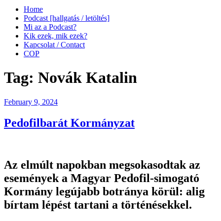
Home
Podcast [hallgatás / letöltés]
Mi az a Podcast?
Kik ezek, mik ezek?
Kapcsolat / Contact
COP
Tag:
Novák Katalin
Posted
February 9, 2024
on
Pedofilbarát Kormányzat
Az elmúlt napokban megsokasodtak az
események a Magyar Pedofil-simogató
Kormány legújabb botránya körül: alig
bírtam lépést tartani a történésekkel.