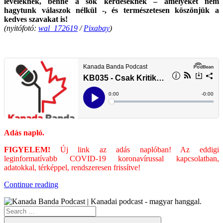
leveleknek, benne a sok kérdéseknek – amelyeket nem
hagytunk válaszok nélkül -, és természetesen köszönjük a
kedves szavakat is!
(nyitófotó:
wal_172619
/
Pixabay
)
Adás napló.
FIGYELEM!
Új link az adás naplóban! Az eddigi
leginformatívabb COVID-19 koronavírussal kapcsolatban,
adatokkal, térképpel, rendszeresen frissítve!
“KB035
Continue reading
–
Csak
Search
Kritikusan”
for:
Search