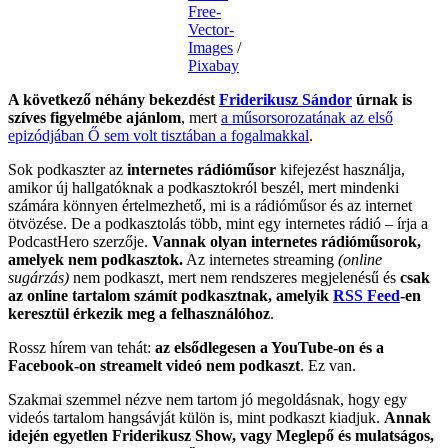
Free-
Vector-
Images
/
Pixabay
A következő néhány bekezdést
Friderikusz Sándor
úrnak is
szíves figyelmébe ajánlom
, mert
a műsorsorozatának az első
epizódjában Ő sem volt tisztában a fogalmakkal
.
Sok podkaszter az
internetes rádióműsor
kifejezést használja,
amikor új hallgatóknak a podkasztokról beszél, mert mindenki
számára könnyen értelmezhető, mi is a rádióműsor és az internet
ötvözése. De a podkasztolás több, mint egy internetes rádió – írja a
PodcastHero szerzője.
Vannak olyan internetes rádióműsorok,
amelyek nem podkasztok.
Az internetes streaming
(online
sugárzás)
nem podkaszt, mert nem rendszeres megjelenésű és
csak
az online tartalom számít podkasztnak, amelyik
RSS Feed
-en
keresztül érkezik meg a felhasználóhoz
.
Rossz hírem van tehát:
az elsődlegesen a YouTube-on és a
Facebook-on streamelt videó nem podkaszt
. Ez van.
Szakmai szemmel nézve nem tartom jó megoldásnak, hogy egy
videós tartalom hangsávját külön is, mint podkaszt kiadjuk.
Annak
idején egyetlen Friderikusz Show, vagy Meglepő és mulatságos,