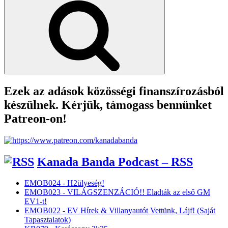
Ezek az adások közösségi finanszírozásból
készülnek. Kérjük, támogass bennünket
Patreon-on!
Kanada Banda Podcast – RSS
EMOB024 - H2ülyeség!
EMOB023 - VILÁGSZENZÁCIÓ!! Eladták az első GM
EV1-t!
EMOB022 - EV Hírek & Villanyautót Vettünk, Lájf! (Saját
Tapasztalatok)