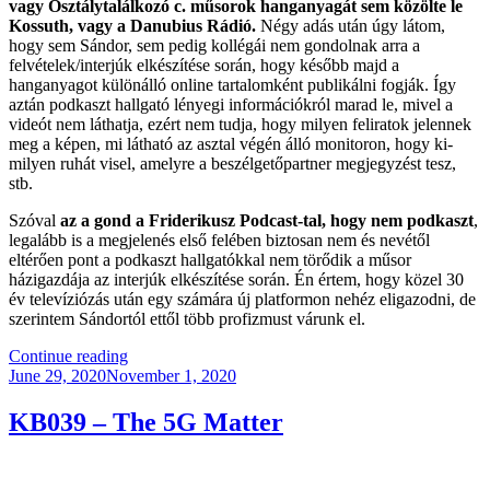
vagy Osztálytalálkozó c. műsorok hanganyagát sem közölte le
Kossuth, vagy a Danubius Rádió.
Négy adás után úgy látom,
hogy sem Sándor, sem pedig kollégái nem gondolnak arra a
felvételek/interjúk elkészítése során, hogy később majd a
hanganyagot különálló online tartalomként publikálni fogják. Így
aztán podkaszt hallgató lényegi információkról marad le, mivel a
videót nem láthatja, ezért nem tudja, hogy milyen feliratok jelennek
meg a képen, mi látható az asztal végén álló monitoron, hogy ki-
milyen ruhát visel, amelyre a beszélgetőpartner megjegyzést tesz,
stb.
Szóval
az a gond a Friderikusz Podcast-tal, hogy nem podkaszt
,
legalább is a megjelenés első felében biztosan nem és nevétől
eltérően pont a podkaszt hallgatókkal nem törődik a műsor
házigazdája az interjúk elkészítése során. Én értem, hogy közel 30
év televíziózás után egy számára új platformon nehéz eligazodni, de
szerintem Sándortól ettől több profizmust várunk el.
“A
Continue reading
Posted
Magyar
June 29, 2020
November 1, 2020
on
Podkasztok”
KB039 – The 5G Matter