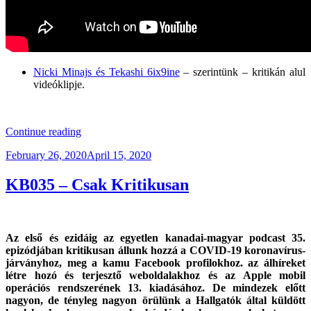
Nicki Minajs és Tekashi 6ix9ine
– szerintünk – kritikán alul
videóklipje.
.
“KB039
Continue reading
–
Posted
February 26, 2020
April 15, 2020
The
on
5G
Matter”
KB035 – Csak Kritikusan
Az első és ezidáig az egyetlen kanadai-magyar podcast 35.
epizódjában kritikusan állunk hozzá a COVID-19 koronavírus-
járványhoz, meg a kamu Facebook profilokhoz. az álhíreket
létre hozó és terjesztő weboldalakhoz és az Apple mobil
operációs rendszerének 13. kiadásához. De mindezek előtt
nagyon, de tényleg nagyon örülünk a Hallgatók által küldött