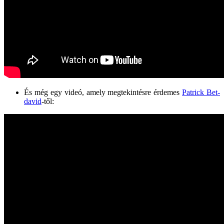
És még egy videó, amely megtekintésre érdemes
Patrick Bet-
david
-től: