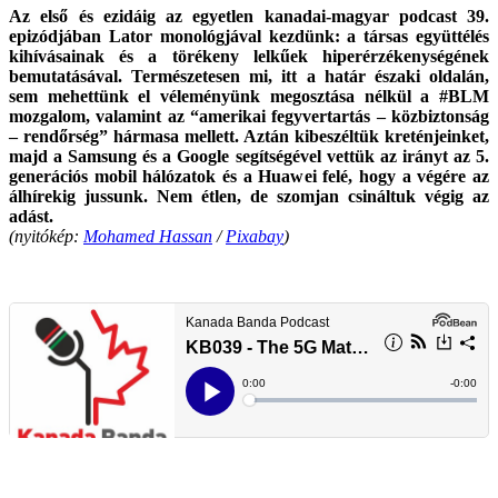
Az első és ezidáig az egyetlen kanadai-magyar podcast 39.
epizódjában Lator monológjával kezdünk: a társas együttélés
kihívásainak és a törékeny lelkűek hiperérzékenységének
bemutatásával. Természetesen mi, itt a határ északi oldalán,
sem mehettünk el véleményünk megosztása nélkül a #BLM
mozgalom, valamint az “amerikai fegyvertartás – közbiztonság
– rendőrség” hármasa mellett. Aztán kibeszéltük kreténjeinket,
majd a Samsung és a Google segítségével vettük az irányt az 5.
generációs mobil hálózatok és a Huawei felé, hogy a végére az
álhírekig jussunk.
Nem étlen, de szomjan csináltuk végig az
adást.
(nyitókép:
Mohamed Hassan
/
Pixabay
)
.
.