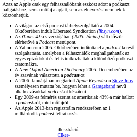
Azaz az Apple csak egy felhasználóbarát eszközt adott a podkaszt
hallgatáshoz, sem a műfaj alapjait, sem az elnevezést nem nekik
köszönhetjük.
A világon az első podcast tárhelyszolgáltató a 2004.
Októberében indult Liberated Syndication
(
libsyn.com
)
.
Az
iTunes
4.9-es verziójában
(2005. Június)
vált először
elérhetővé a
Podcast
menüpont.
A Yahoo.com 2005. Októberében indította el a
podcast
kereső
szolgáltatását, amelyben a felhasználók meghallgathatták az
egyes epizódokat és fel is iratkozhattak a különböző podkaszt
csatornákra.
A
New Oxford American Dictionary
2005. Decemberében az
év szavának választotta a
podcast
-ot.
A 2006. Januárjában megtartott
Apple Keynote
-on
Steve Jobs
személyesen mutatta be, hogyan lehet a
Garageband
nevű
alkalmazásukkal
podcast
-ot készíteni.
Egy 2009-es felmérés szerint az amerikaiak 43%-a már hallott
a
podcast
-ról, mint műfajról.
Az Apple 2013-ban regisztrálta rendszerében az 1
milliárdodik
podcast
feliratkozást.
illusztráció:
Clker-