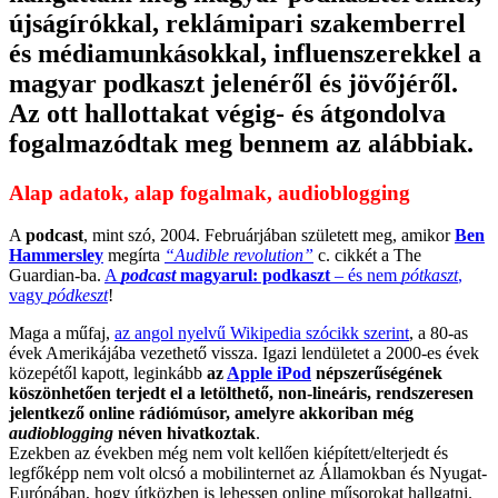
újságírókkal, reklámipari szakemberrel
és médiamunkásokkal, influenszerekkel a
magyar podkaszt jelenéről és jövőjéről.
Az ott hallottakat végig- és átgondolva
fogalmazódtak meg bennem az alábbiak.
Alap adatok, alap fogalmak, audioblogging
A
podcast
, mint szó, 2004. Februárjában született meg, amikor
Ben
Hammersley
megírta
“Audible revolution”
c. cikkét a The
Guardian-ba.
A
podcast
magyarul: podkaszt
– és nem
pótkaszt
,
vagy
pódkeszt
!
Maga a műfaj,
az angol nyelvű Wikipedia szócikk szerint
, a 80-as
évek Amerikájába vezethető vissza. Igazi lendületet a 2000-es évek
közepétől kapott, leginkább
az
Apple iPod
népszerűségének
köszönhetően terjedt el a letölthető, non-lineáris, rendszeresen
jelentkező online rádiómúsor, amelyre akkoriban még
audioblogging
néven hivatkoztak
.
Ezekben az években még nem volt kellően kiépített/elterjedt és
legfőképp nem volt olcsó a mobilinternet az Államokban és Nyugat-
Európában, hogy útközben is lehessen online műsorokat hallgatni.