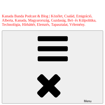
Skip
to
content
Kanada Banda Podcast & Blog | Közélet, Család, Emigráció,
Alberta, Kanada, Magyarország, Gazdaság, Bel- és Külpolitika,
Technológia, Hírháttér, Elemzés, Tapasztalat, Vélemény.
Menu