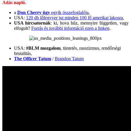
Adás napló.
a
Don Cherry ügy
egyik összefoglalója
,
USA:
120 db lőfegyver jut minden 100 fő amerikai lakosra
,
USA hírcsatornák
: ki, hova húz, mennyire független, vagy
elfogult?
Forrás és további információ ezen a linken
.
USA:
#BLM mozgalom
, tüntetés, rasszizmus, rendőrségi
brutalitás,
The Officer Tatum
/
Brandon Tatum