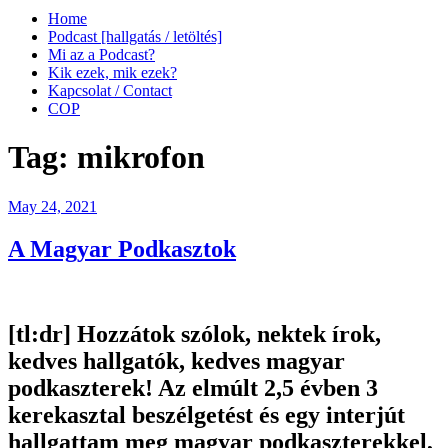
Home
Podcast [hallgatás / letöltés]
Mi az a Podcast?
Kik ezek, mik ezek?
Kapcsolat / Contact
COP
Tag:
mikrofon
Posted
May 24, 2021
on
A Magyar Podkasztok
[tl:dr]
Hozzátok szólok, nektek írok,
kedves hallgatók, kedves magyar
podkaszterek! Az elmúlt 2,5 évben 3
kerekasztal beszélgetést és egy interjút
hallgattam meg magyar podkaszterekkel,