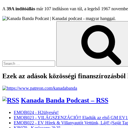
A
39A indítóállás
már 107 indításon van túl, a legelső 1967 november 
Search
for:
Ezek az adások közösségi finanszírozásból
Kanada Banda Podcast – RSS
EMOB024 - H2ülyeség!
EMOB023 - VILÁGSZENZÁCIÓ!! Eladták az első GM EV1-
EMOB022 - EV Hírek & Villanyautót Vettünk, Lájf! (Saját Tap
KB079 - Karácsony 2k25