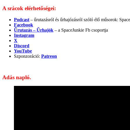
A srácok elérhetőségei:
Podcast
– űrutazásról és űrhajózásról szóló élő műsorok: Spac
Facebook
Űrutazás – Űrhajók
– a SpaceJunkie Fb csoportja
Instagram
X
Discord
YouTube
Szponzoráció:
Patreon
Adás napló.