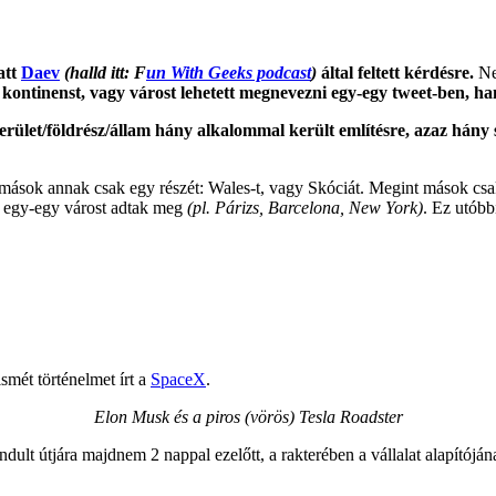
att
Daev
(halld itt: F
un With Geeks podcast
)
által feltett kérdésre.
N
 kontinenst, vagy várost lehetett megnevezni egy-egy tweet-ben, ha
rület/földrész/állam hány alkalommal került említésre, azaz hány
mások annak csak egy részét: Wales-t, vagy Skóciát. Megint mások csak
y egy-egy várost adtak meg
(pl. Párizs, Barcelona, New York)
. Ez utóbb
smét történelmet írt a
SpaceX
.
Elon Musk és a piros (vörös) Tesla Roadster
indult útjára majdnem 2 nappal ezelőtt, a rakterében a vállalat alapítój