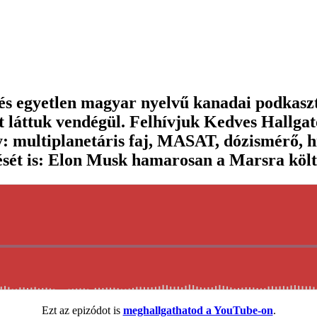
 és egyetlen magyar nyelvű kanadai podkasz
t láttuk vendégül. Felhívjuk Kedves Hallgató
: multiplanetáris faj, MASAT, dózismérő, h
ését is: Elon Musk hamarosan a Marsra köl
Ezt az epizódot is
meghallgathatod a YouTube-on
.