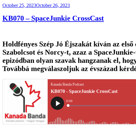
Posted
October 25, 2023
October 26, 2023
on
KB070 – SpaceJunkie CrossCast
Holdfényes Szép Jó Éjszakát kíván az első
Szabolcsot és Norcy-t, azaz a SpaceJunkie-
epizódban olyan szavak hangzanak el, hogy
Továbbá megválaszoljuk az évszázad kérd