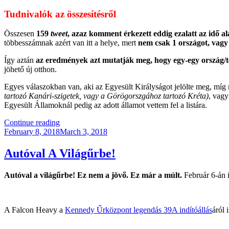
Tudnivalók az összesítésről
Összesen
159
tweet
, azaz komment érkezett eddig ezalatt az idő al
többesszámnak azért van itt a helye, mert
nem csak 1 országot, vagy
Így aztán
az eredmények azt mutatják meg, hogy egy-egy ország/te
jöhető új otthon.
Egyes válaszokban van, aki az Egyesült Királyságot jelölte meg, míg 
tartozó Kanári-szigetek, vagy a Görögorszgához tartozó Kréta)
, vag
Egyesült Államoknál pedig az adott államot vettem fel a listára.
“Ha
Continue reading
Posted
El
February 8, 2018
March 3, 2018
on
Kell
Költöznöd
Autóval A Világűrbe!
Magyarországról…”
Autóval a világűrbe! Ez nem a jövő. Ez már a múlt.
Február 6-án i
A Falcon Heavy a
Kennedy Űrközpont legendás 39A indítóállás
áról 