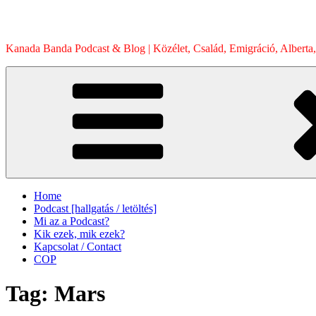
Skip
to
content
Kanada Banda Podcast & Blog | Közélet, Család, Emigráció, Alberta,
Home
Podcast [hallgatás / letöltés]
Mi az a Podcast?
Kik ezek, mik ezek?
Kapcsolat / Contact
COP
Tag:
Mars