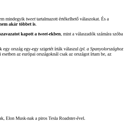
em mindegyik
tweet
tartalmazott értékelhető válaszokat. És a
nem akár többet is
.
 szavazatot kapott a
tweet
-ekben
, mint a válaszadók számára szóba
 egy ország egy-egy szigetét írták válaszul
(pl. a Spanyolországhoz
i esetben az európai országoknál csak az országot írtam be, az
ának, Elon Musk-nak a piros Tesla Roadster-ével.