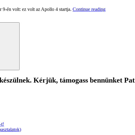
“Autóval
9-én volt: ez volt az Apollo 4 startja.
Continue reading
A
Világűrbe!”
Search
 készülnek. Kérjük, támogass bennünket Pa
t!
asztalatok)