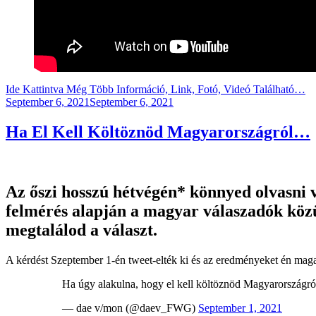
Ide Kattintva Még Több Információ, Link, Fotó, Videó Található…
Posted
September 6, 2021
September 6, 2021
on
Ha El Kell Költöznöd Magyarországról…
Az őszi hosszú hétvégén
*
könnyed olvasni v
felmérés alapján a magyar válaszadók közü
megtalálod a választ.
A kérdést Szeptember 1-én tweet-elték ki és az eredményeket én maga
Ha úgy alakulna, hogy el kell költöznöd Magyarországró
— dae v/mon (@daev_FWG)
September 1, 2021