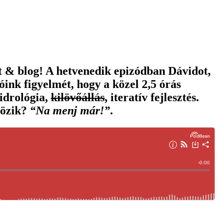
t & blog! A hetvenedik epizódban Dávidot,
ink figyelmét, hogy a közel 2,5 órás
idrológia,
kilövőállás
, iteratív fejlesztés.
tözik?
“Na menj már!”
.