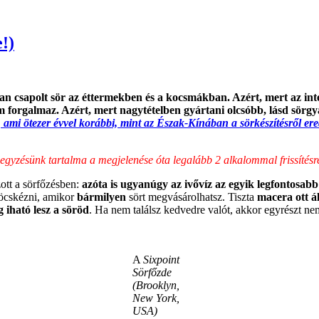
!)
 van csapolt sör az éttermekben és a kocsmákban. Azért, mert az i
m forgalmaz. Azért, mert nagytételben gyártani olcsóbb, lásd sörg
 ami ötezer évvel korábbi, mint az Észak-Kínában a sörkészítésről ered
egyzésünk tartalma a megjelenése óta legalább 2 alkalommal frissítésre
ott a sörfőzésben:
azóta is ugyanúgy az ivővíz az egyik legfontosab
zöcskézni, amikor
bármilyen
sört megvásárolhatsz. Tiszta
macera ott á
 iható lesz a söröd
. Ha nem találsz kedvedre valót, akkor egyrészt nem
A
Sixpoint
Sörfőzde
(Brooklyn,
New York,
USA)