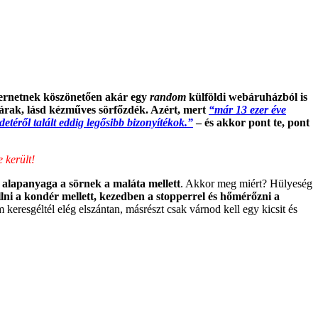
nternetnek köszönetően akár egy
random
külföldi webáruházból is
yárak, lásd kézműves sörfőzdék. Azért, mert
“már 13 ezer éve
etéről talált eddig legősibb bizonyítékok.”
– és akkor pont te, pont
 került!
b alapanyaga a sörnek a maláta mellett
. Akkor meg miért? Hülyeség
llni a kondér mellett, kezedben a stopperrel és hőmérőzni a
 keresgéltél elég elszántan, másrészt csak várnod kell egy kicsit és