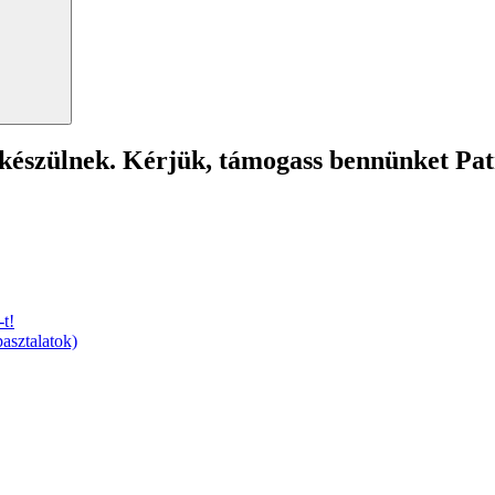
 készülnek. Kérjük, támogass bennünket Pa
t!
asztalatok)