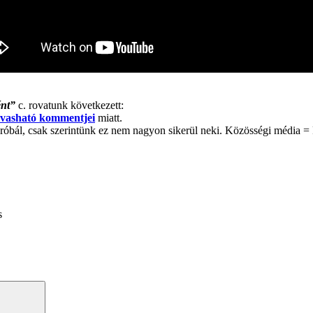
ént”
c. rovatunk következett:
olvasható kommentjei
miatt.
próbál, csak szerintünk ez nem nagyon sikerül neki. Közösségi média
s
Search