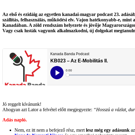
Az első és ezidáig az egyetlen kanadai-magyar podcast 23. adásá
szállítás, felhasználás, működési elv. Vajon hatékonyabb-e, mint
Kanadában. A zöld rendszám helyezete és jövője Magyarországon:
Vagy csak lusták vagyunk alkalmazkodni, új dolgokat megtanul
Jó reggelt kívánunk!
Ahogyan azt Lator a felvétel előtt megjegyezte:
“Hosszú a vázlat, dur
Adás napló.
Nem, ez itt nem a befejező rész, mert
lesz még egy adásunk
az