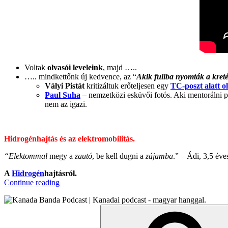
Voltak
olvasói leveleink
, majd …..
….. mindkettőnk új kedvence, az “
Akik
fullba nyomták a kret
Vályi Pistát
kritizáltuk erőteljesen egy
TC-poszt alatt 
Paul Suha
– nemzetközi esküvői fotós. Aki mentorálni 
nem az igazi.
Hidrogénhajtás és az elektromobilitás.
“Ele
ktommal
megy a
zautó
, be kell dugni a
zájamba
.” – Ádi, 3,5 éve
A
Hidrogén
hajtásról.
“KB023
Continue reading
–
Az
Search
E-
for:
Mobilitás
II.”