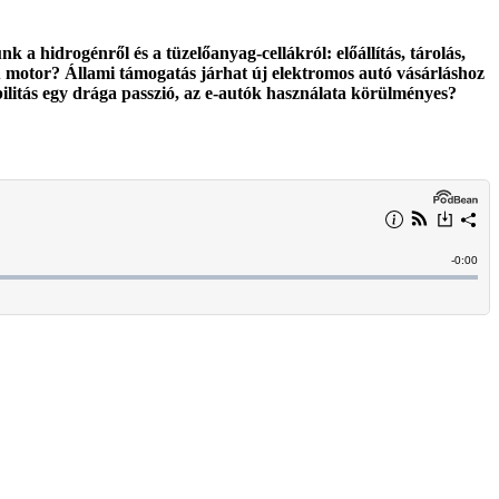
tünk
a hidrogénről és a tüzelőanyag-cellákról: előállítás, tárolás,
sű motor? Állami támogatás járhat új elektromos autó vásárláshoz
litás egy drága passzió, az e-autók használata körülményes?