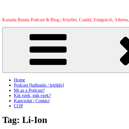
Skip
to
content
Kanada Banda Podcast & Blog | Közélet, Család, Emigráció, Alberta,
Home
Podcast [hallgatás / letöltés]
Mi az a Podcast?
Kik ezek, mik ezek?
Kapcsolat / Contact
COP
Tag:
Li-Ion