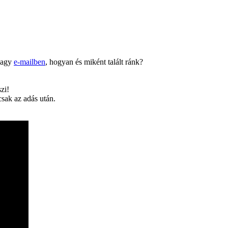
 vagy
e-mailben
, hogyan és miként talált ránk?
zi!
csak az adás után.