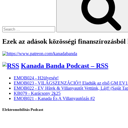
Ezek az adások közösségi finanszírozásból
Kanada Banda Podcast – RSS
EMOB024 - H2ülyeség!
EMOB023 - VILÁGSZENZÁCIÓ!! Eladták az első GM EV1-
EMOB022 - EV Hírek & Villanyautót Vettünk, Lájf! (Saját Tap
KB079 - Karácsony 2k25
EMOB021 - Kanada És A Villanyautózás #2
Elektromobilitás Podcast