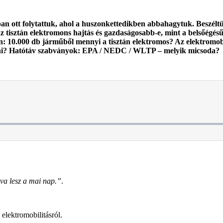
ban ott folytattuk, ahol a huszonkettedikben abbahagytuk. Beszél
 az tisztán elektromons hajtás és gazdaságosabb-e, mint a belsőégé
 10.000 db járműből mennyi a tisztán elektromos? Az elektromobi
ni? Hatótáv szabványok:
EPA / NEDC / WLTP – melyik micsoda?
va lesz a mai nap.”
.
 elektromobilitásról.