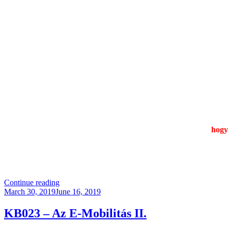
hogy
“Miért
Continue reading
Posted
Hülyeség
March 30, 2019
June 16, 2019
on
A
Házi
KB023 – Az E-Mobilitás II.
Sörfőzés?
(Frissítve!)”