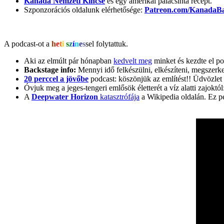
Kanada Nemzeti Kincse
és egy amerikai palacsinta recept.
Szponzorációs oldalunk elérhetősége:
Patreon.com/KanadaB
A podcast-ot a
h
e
t
i
s
z
í
n
e
s
sel folytattuk.
Aki az elmúlt pár hónapban
kedvelt meg
minket és kezdte el po
Backstage info:
Mennyi idő felkészülni, elkészíteni, megszerke
20 perccel a jövőbe
podcast: köszönjük az említést!! Üdvözlet
Óvjuk meg a jeges-tengeri emlősök életterét a víz alatti zajoktól
A
Deepwater Horizon
katasztrófája
a Wikipedia oldalán. Ez ped