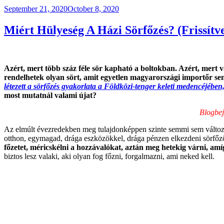
Posted
September 21, 2020
October 8, 2020
on
Miért Hülyeség A Házi Sörfőzés? (Frissítve
Azért, mert több száz féle sör kapható a boltokban. Azért, mert
rendelhetek olyan sört, amit egyetlen magyarországi importőr se
létezett a sörfőzés gyakorlata a Földközi-tenger keleti medencéjében,
most mutatnál valami újat?
Blogbej
Az elmúlt évezredekben meg tulajdonképpen szinte semmi sem változ
otthon, egymagad, drága eszközökkel, drága pénzen elkezdeni sörfő
főzetet, méricskélni a hozzávalókat, aztán meg hetekig várni, amíg
biztos lesz valaki, aki olyan fog főzni, forgalmazni, ami neked kell.