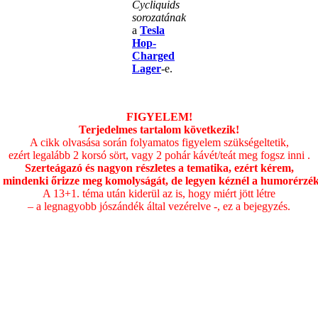
Cycliquids
sorozatának
a
Tesla
Hop-
Charged
Lager
-e.
.
FIGYELEM!
Terjedelmes tartalom következik!
A cikk olvasása során folyamatos figyelem szükségeltetik,
ezért legalább 2 korsó sört, vagy 2 pohár kávét/teát meg fogsz inni .
Szerteágazó és nagyon részletes a tematika, ezért kérem,
 mindenki őrizze meg komolyságát, de legyen kéznél a humorérzék
A 13+1. téma után kiderül az is, hogy miért jött létre
– a legnagyobb jószándék által vezérelve -, ez a bejegyzés.
.