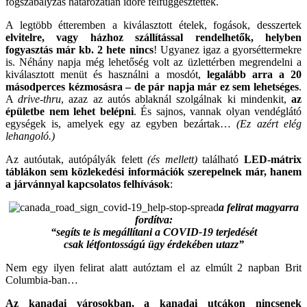
fogszabályzás határozatlan időre felfüggesztették.
A legtöbb étteremben a kiválasztott ételek, fogások, desszertek
elvitelre, vagy házhoz szállítással rendelhetők, helyben
fogyasztás már kb. 2 hete nincs
! Ugyanez igaz a gyorséttermekre
is. Néhány napja még lehetőség volt az üzlettérben megrendelni a
kiválasztott menüt és használni a mosdót,
legalább arra a 20
másodperces kézmosásra – de pár napja már ez sem lehetséges
.
A
drive-thru
, azaz az autós ablaknál szolgálnak ki mindenkit,
az
épületbe nem lehet belépni
. És sajnos, vannak olyan vendéglátó
egységek is, amelyek egy az egyben bezártak…
(Ez azért elég
lehangoló.)
Az autóutak, autópályák felett
(és mellett)
található
LED-mátrix
táblákon sem közlekedési információk szerepelnek már, hanem
a járvánnyal kapcsolatos felhívások
:
a felirat magyarra
fordítva:
“segíts te is megállítani a COVID-19 terjedését
csak létfontosságú ügy érdekében utazz”
Nem egy ilyen felirat alatt autóztam el az elmúlt 2 napban Brit
Columbia-ban…
Az kanadai városokban, a kanadai utcákon nincsenek