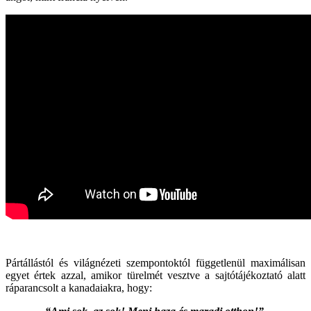
Pártállástól és világnézeti szempontoktól függetlenül maximálisan
egyet értek azzal, amikor türelmét vesztve a sajtótájékoztató alatt
ráparancsolt a kanadaiakra, hogy: