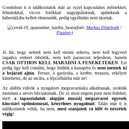
Gondolom ti is találkoztatok már az ezzel kapcsolatos mémekkel,
feliratokkal, vicces fotókkal: nagyapáinknak, apáinknak a
háború(k)ba kellett elmenniük, pedig egyáltalán nem akartak.
(fotó:
Markus Distelrath
/
Pixabay
)
Jó hír, hogy nektek nem kell menni sehova, nem kell fegyvert
ragadva embert ölnötök, nem kell parancsot teljesíteni, hanem
CSAK OTTHON KELL MARADNI A FENEKETEKEN
. Ezt
pedig úgy kell csinálni, hogy leültök a kanapéra és
nem mentek ki
a bejárati ajtón
. Persze, a garázsba, a kertbe, teraszra, erkélyre
kimehetsz, de az utcára, a lépcsőházba már ne!
Az alábbi videók a nyugalom megzavarására alkalmasak, szokták
mondani a neves hírcsatornák. De ez most engem pont nem érdekel,
mert
a tapasztalatok alapján muszáj megzavarni egyesek
kincstári optimizmusát, kényelmes nyugalmát
. Talán már ti is
találkoztatok velük, ha nem,
most szánjatok rá időt és nézzétek
végig
!