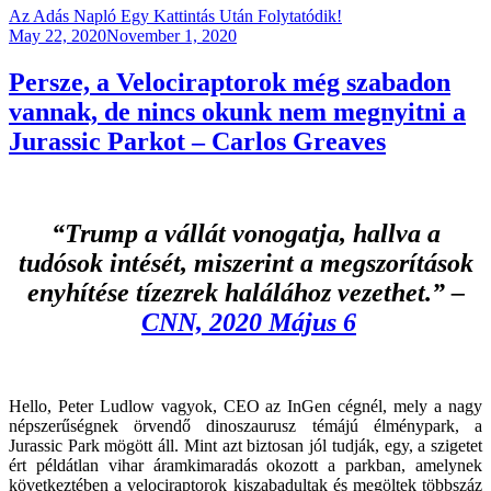
Az Adás Napló Egy Kattintás Után Folytatódik!
Posted
May 22, 2020
November 1, 2020
on
Persze, a Velociraptorok még szabadon
vannak, de nincs okunk nem megnyitni a
Jurassic Parkot – Carlos Greaves
“Trump a vállát vonogatja, hallva a
tudósok intését, miszerint a megszorítások
enyhítése tízezrek halálához vezethet.” –
CNN, 2020 Május 6
Hello, Peter Ludlow vagyok, CEO az InGen cégnél, mely a nagy
népszerűségnek örvendő dinoszaurusz témájú élménypark, a
Jurassic Park mögött áll. Mint azt biztosan jól tudják, egy, a szigetet
ért példátlan vihar áramkimaradás okozott a parkban, amelynek
következtében a velociraptorok kiszabadultak és megöltek többszáz