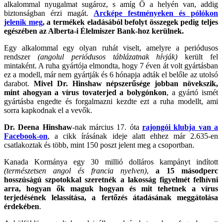
alkalommal nyugalmat sugároz, s amíg Ő a helyén van, addig
biztonságban érzi magát.
Arcképe festményeken és pólókon
jelenik meg
, a termékek eladásából befolyt összegek pedig teljes
egészében az Alberta-i Élelmiszer Bank-hoz kerülnek.
Egy alkalommal egy olyan ruhát viselt, amelyre a periódusos
rendszer
(angolul periódusos táblázatnak hívják)
került fel
mintaként. A ruha gyártója elmondta, hogy 7 éven át volt gyártásban
ez a modell, már nem gyártják és 6 hónapja adták el belőle az utolsó
darabot.
Mivel Dr. Hinshaw népszerűsége jobban növekszik,
mint ahogyan a vírus tovaterjed a bolygónkon
, a gyártó ismét
gyártásba engedte és forgalmazni kezdte ezt a ruha modellt, ami
sorra kapkodnak el a vevők.
Dr. Deena Hinshaw
-nak március 17. óta
rajongói klubja van a
Facebook-on
, a cikk írásának ideje alatt ehhez már 2.635-en
csatlakoztak és több, mint 150 poszt jelent meg a csoportban.
Kanada Kormánya egy 30 millió dolláros kampányt indított
(természetsen angol és francia nyelven)
,
a 15 másodperc
hosszúságú szpotokkal szeretnék a lakosság figyelmét felhívni
arra, hogyan ők maguk hogyan és mit tehetnek a vírus
terjedésének lelassítása, a fertőzés átadásának meggátolása
érdekében
.