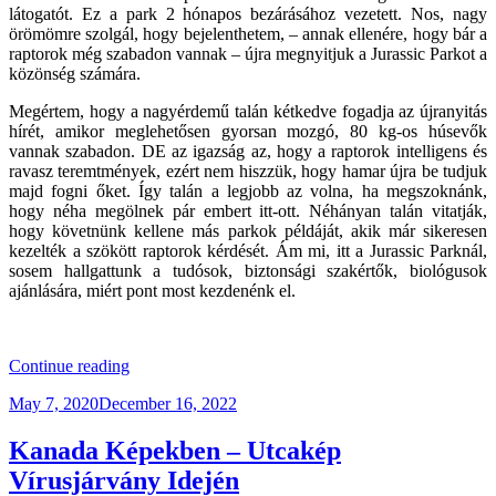
látogatót. Ez a park 2 hónapos bezárásához vezetett. Nos, nagy
örömömre szolgál, hogy bejelenthetem, – annak ellenére, hogy bár a
raptorok még szabadon vannak – újra megnyitjuk a Jurassic Parkot a
közönség számára.
Megértem, hogy a nagyérdemű talán kétkedve fogadja az újranyitás
hírét, amikor meglehetősen gyorsan mozgó, 80 kg-os húsevők
vannak szabadon. DE az igazság az, hogy a raptorok intelligens és
ravasz teremtmények, ezért nem hiszzük, hogy hamar újra be tudjuk
majd fogni őket. Így talán a legjobb az volna, ha megszoknánk,
hogy néha megölnek pár embert itt-ott. Néhányan talán vitatják,
hogy követnünk kellene más parkok példáját, akik már sikeresen
kezelték a szökött raptorok kérdését. Ám mi, itt a Jurassic Parknál,
sosem hallgattunk a tudósok, biztonsági szakértők, biológusok
ajánlására, miért pont most kezdenénk el.
“Persze,
Continue reading
a
Posted
May 7, 2020
December 16, 2022
Velociraptorok
on
még
szabadon
Kanada Képekben – Utcakép
vannak,
Vírusjárvány Idején
de