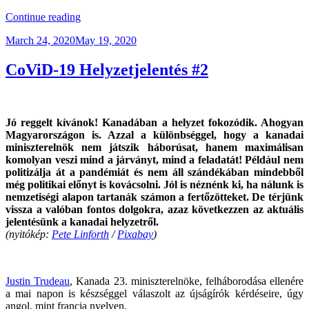
“CoViD-
Continue reading
19
Posted
March 24, 2020
May 19, 2020
Helyzetjelentés
on
#3”
CoViD-19 Helyzetjelentés #2
Jó reggelt kívánok! Kanadában a helyzet fokozódik. Ahogyan
Magyarországon is. Azzal a különbséggel, hogy a kanadai
miniszterelnök nem játszik háborúsat, hanem maximálisan
komolyan veszi mind a járványt, mind a feladatát! Például nem
politizálja át a pandémiát és nem áll szándékában mindebből
még politikai előnyt is kovácsolni. Jól is néznénk ki, ha nálunk is
nemzetiségi alapon tartanák számon a fertőzötteket. De térjünk
vissza a valóban fontos dolgokra, azaz következzen az aktuális
jelentésünk a kanadai helyzetről.
(nyitókép:
Pete Linforth
/
Pixabay
)
Justin Trudeau
, Kanada 23. miniszterelnöke, felháborodása ellenére
a mai napon is készséggel válaszolt az újságírók kérdéseire, úgy
angol, mint francia nyelven.