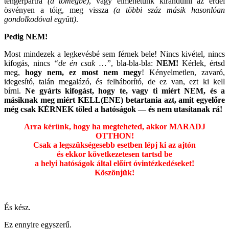
tengerpartra
(a tömegbe)
, vagy elmehetünk kirándulni az erdei
ösvényen a tóig, meg vissza
(a többi száz másik hasonlóan
gondolkodóval együtt)
.
Pedig NEM!
Most mindezek a legkevésbé sem férnek bele! Nincs kivétel, nincs
kifogás, nincs
“de én csak …”
, bla-bla-bla:
NEM!
Kérlek, értsd
meg,
hogy nem, ez most nem megy
! Kényelmetlen, zavaró,
idegesító, talán megalázó, és felháborító, de ez van, ezt ki kell
bírni.
Ne gyárts kifogást, hogy te, vagy ti miért NEM, és a
másiknak meg miért KELL(ENE) betartania azt, amit egyelőre
még csak KÉRNEK tőled a hatóságok — és nem utasítanak rá!
Arra kérünk, hogy ha megteheted, akkor MARADJ
OTTHON!
Csak a legszükségesebb esetben lépj ki az ajtón
és ekkor következetesen tartsd be
a helyi hatóságok által előírt óvintézkedéseket!
Köszönjük!
És kész.
Ez ennyire egyszerű.