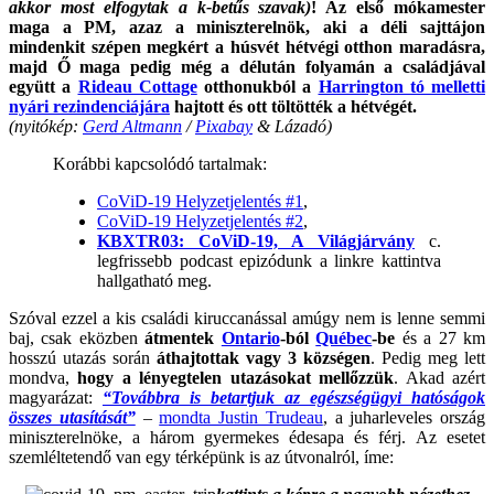
akkor most elfogytak a k-betűs szavak)
! Az első mókamester
maga a PM, azaz a miniszterelnök, aki a déli sajttájon
mindenkit szépen megkért a húsvét hétvégi otthon maradásra,
majd Ő maga pedig még a délután folyamán a családjával
együtt a
Rideau Cottage
otthonukból a
Harrington tó melletti
nyári rezindenciájára
hajtott és ott töltötték a hétvégét.
(nyitókép:
Gerd Altmann
/
Pixabay
& Lázadó)
Korábbi kapcsolódó tartalmak:
CoViD-19 Helyzetjelentés #1
,
CoViD-19 Helyzetjelentés #2
,
KBXTR03: CoViD-19, A Világjárvány
c.
legfrissebb podcast epizódunk a linkre kattintva
hallgatható meg.
Szóval ezzel a kis családi kiruccanással amúgy nem is lenne semmi
baj, csak eközben
átmentek
Ontario
-ból
Québec
-be
és a 27 km
hosszú utazás során
áthajtottak vagy 3 községen
. Pedig meg lett
mondva,
hogy a lényegtelen utazásokat mellőzzük
. Akad azért
magyarázat:
“Továbbra is betartjuk az egészségügyi hatóságok
összes utasítását”
–
mondta Justin Trudeau
, a juharleveles ország
miniszterelnöke, a három gyermekes édesapa és férj.
Az esetet
szemléltetendő van egy térképünk is az útvonalról, íme: