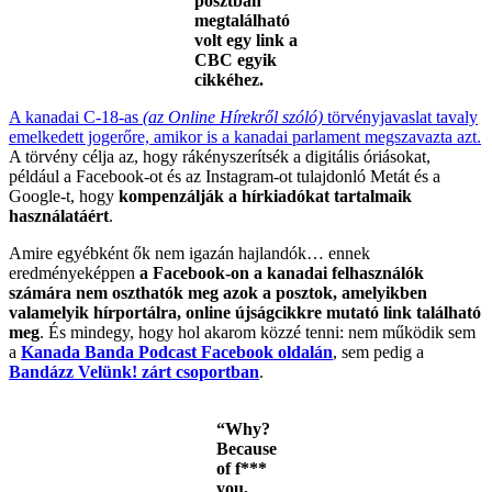
posztban
megtalálható
volt egy link a
CBC egyik
cikkéhez.
A kanadai C-18-as
(az Online Hírekről szóló)
törvényjavaslat tavaly
emelkedett jogerőre, amikor is a kanadai parlament megszavazta azt.
A törvény célja az, hogy rákényszerítsék a digitális óriásokat,
például a Facebook-ot és az Instagram-ot tulajdonló Metát és a
Google-t, hogy
kompenzálják a hírkiadókat tartalmaik
használatáért
.
Amire egyébként ők nem igazán hajlandók… ennek
eredményeképpen
a Facebook-on a kanadai felhasználók
számára nem oszthatók meg azok a posztok, amelyikben
valamelyik hírportálra, online újságcikkre mutató link található
meg
. És mindegy, hogy hol akarom közzé tenni: nem működik sem
a
Kanada Banda Podcast Facebook oldalán
, sem pedig a
Bandázz Velünk! zárt csoportban
.
“Why?
Because
of f***
you,