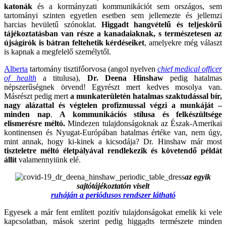
katonák
és a kormányzati kommunikációt sem országos, sem
tartományi szinten egyetlen esetben sem jellemezte és jellemzi
harcias hevületű szónoklat.
Higgadt hangvételű és teljeskörű
tájékoztatásban van része a kanadaiaknak, s természetesen az
újságírók is bátran feltehetik kérdéseiket
, amelyekre még választ
is kapnak a megfelelő személytől.
Alberta
tartomány tisztifőorvosa (angol nyelven
chief medical officer
of health
a titulusa),
Dr. Deena Hinshaw
pedig hatalmas
népszerűségnek örvend! Egyrészt mert kedves mosolya van.
Másrészt pedig mert
a munkaterületén hatalmas szaktudással bír,
nagy alázattal és végtelen profizmussal végzi a munkáját –
minden nap
.
A kommunikációs stílusa és felkészültsége
elismerésre méltó.
Mindezen tulajdonságoknak az Észak-Amerikai
kontinensen és Nyugat-Európában hatalmas értéke van, nem úgy,
mint annak, hogy ki-kinek a kicsodája? Dr. Hinshaw már most
tiszteletre méltó életpályával rendlekezik és követendő példát
állít
valamennyiünk elé.
az egyik
sajtótájékoztatón viselt
ruháján a periódusos rendszer látható
Egyesek a már fent említett pozitív tulajdonságokat emelik ki vele
kapcsolatban, mások szerint pedig higgadts természete minden