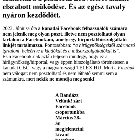
elszabott működése. És az egész tavaly
nyáron kezdődött.
2023. Júniusa óta
a kanadai Facebook felhasználók számára
nem jelenik meg olyan poszt, illetve nem posztolható olyan
tartalom a Facebook-on, amely egy hírportál/hírszolgáltató
linkjét tartalmazza
. Pontosabban:
“a hírügynökségektől származó
tartalom, beleértve a kiadókat és a műsorszolgáltatókat is”
.
És a Facebook-nak aztán teljesen mindegy, hogy ez a
hírügynökség/hírportál, vagy éppen hírszolgáltató történetesen a
kanadai CBC, vagy a magyarországi TELEX.HU. Mert a
Faszbúk
nem válogat: nem posztolható és nem látható semmi sem a
számunkra, mert
nekik ne mondja meg senki
!
A Bandázz
Velünk! zárt
Facebook
csoportunkba
Március 28-
án
megjelentetni
kívánt