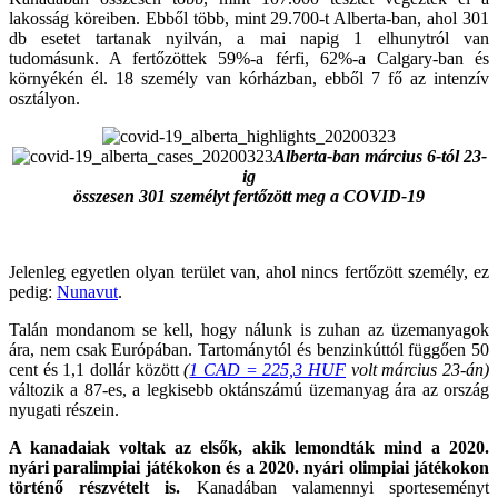
lakosság köreiben. Ebből több, mint 29.700-t Alberta-ban, ahol 301
db esetet tartanak nyilván, a mai napig 1 elhunytról van
tudomásunk. A fertőzöttek 59%-a férfi, 62%-a Calgary-ban és
környékén él. 18 személy van kórházban, ebből 7 fő az intenzív
osztályon.
Alberta-ban március 6-tól 23-
ig
összesen 301 személyt fertőzött meg a COVID-19
Jelenleg egyetlen olyan terület van, ahol nincs fertőzött személy, ez
pedig:
Nunavut
.
Talán mondanom se kell, hogy nálunk is zuhan az üzemanyagok
ára, nem csak Európában. Tartománytól és benzinkúttól függően 50
cent és 1,1 dollár között
(
1 CAD = 225,3 HUF
volt március 23-án)
változik a 87-es, a legkisebb oktánszámú üzemanyag ára az ország
nyugati részein.
A kanadaiak voltak az elsők, akik lemondták mind a 2020.
nyári paralimpiai játékokon és a 2020. nyári olimpiai játékokon
történő részvételt is.
Kanadában valamennyi sporteseményt