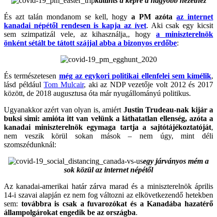
kattints a képre a nagyobb nézethez
És azt talán mondanom se kell, hogy
a PM azóta
az internet
kanadai népétől rendesen is kapja az ívet
. Aki csak egy kicsit
sem szimpatizál vele, az kihasználja,, hogy
a miniszterelnök
önként sétált be tátott szájjal abba a bizonyos erdőbe
:
És természetesen
még az egykori politikai ellenfelei sem kímélik
,
lásd például
Tom Mulcair
, aki az NDP vezetője volt 2012 és 2017
között, de 2018 augusztusa óta már nyugállományú politikus.
Ugyanakkor azért van olyan is, amiért
Justin Trudeau-nak kijár a
buksi simi: amióta itt van velünk a láthatatlan ellenség, azóta a
kanadai miniszterelnök egymaga tartja a sajtótájékoztatóját
,
nem veszik körül sokan mások – nem úgy, mint déli
szomszédunknál:
egy járványos mém a
sok közül az internet népétől
Az kanadai-amerikai határ zárva marad és a miniszterelnök április
14-i szavai alapján ez nem fog változni az elkövetkezendő hetekben
sem:
továbbra is csak a fuvarozókat és a Kanadába hazatérő
állampolgárokat engedik be az országba
.