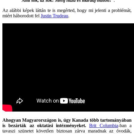
“Ami sok, az sok! Menj haza és maradj otthon!”
.
Az alábbi képek láttán te is megérted, hogy mi jelenti a problémát,
miért háborodott fel
Justin Trudeau
.
Ahogyan Magyarországon is, úgy Kanada több tartományában
is bezárták az oktatási intézményeket.
Brit Columbia
-ban a
tavaszi szünetet követően biztosan zárva maradnak az óvodák,