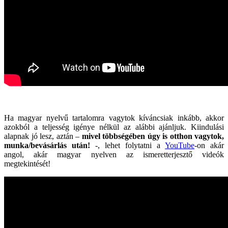
Ha magyar nyelvű tartalomra vagytok kíváncsiak inkább, akkor
azokból a teljesség igénye nélkül az alábbi ajánljuk. Kiindulási
alapnak jó lesz, aztán –
mivel többségében úgy is otthon vagytok,
munka/bevásárlás után!
-, lehet folytatni a
YouTube
-on akár
angol, akár magyar nyelven az ismeretterjesztő videók
megtekintését!