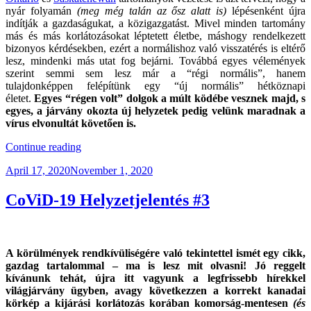
nyár folyamán
(meg még talán az ősz alatt is)
lépésenként újra
indítják a gazdaságukat, a közigazgatást. Mivel minden tartomány
más és más korlátozásokat léptetett életbe, máshogy rendelkezett
bizonyos kérdésekben, ezért a normálishoz való visszatérés is eltérő
lesz, mindenki más utat fog bejárni. Továbbá egyes vélemények
szerint semmi sem lesz már a “régi normális”, hanem
tulajdonképpen felépítünk egy “új normális” hétköznapi
életet.
E
gyes “régen volt” dolgok a múlt ködébe vesznek majd, s
egyes, a járvány okozta új helyzetek pedig velünk maradnak a
vírus elvonultát követően is.
“CoViD-
Continue reading
19
Posted
April 17, 2020
November 1, 2020
Helyzetjelentés
on
#4”
CoViD-19 Helyzetjelentés #3
A körülmények rendkívüliségére való tekintettel ismét egy cikk,
gazdag tartalommal – ma is lesz mit olvasni! Jó reggelt
kívánunk tehát, újra itt vagyunk a legfrissebb hírekkel
világjárvány ügyben, avagy következzen a korrekt kanadai
körkép a kijárási korlátozás korában komorság-mentesen
(és