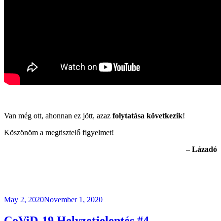
.
Van még ott, ahonnan ez jött, azaz
folytatása következik
!
Köszönöm a megtisztelő figyelmet!
– Lázadó
Posted
May 2, 2020
November 1, 2020
on
CoViD-19 Helyzetjelentés #4