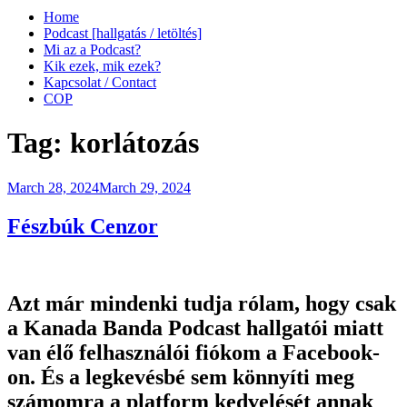
Home
Podcast [hallgatás / letöltés]
Mi az a Podcast?
Kik ezek, mik ezek?
Kapcsolat / Contact
COP
Tag:
korlátozás
Posted
March 28, 2024
March 29, 2024
on
Fészbúk Cenzor
Azt már mindenki tudja rólam, hogy csak
a Kanada Banda Podcast hallgatói miatt
van élő felhasználói fiókom a Facebook-
on. És a legkevésbé sem könnyíti meg
számomra a platform kedvelését annak