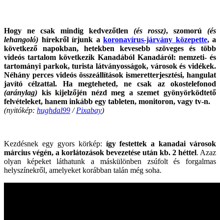
nincs
okunk
nem
megnyitni
Hogy ne csak mindig kedvezőtlen
(és rossz)
, szomorú
(és
a
lehangoló)
hírekről írjunk a
koronavírus-járvány közepette
, a
Jurassic
következő napokban, hetekben kevesebb szöveges és több
Parkot
videós tartalom következik Kanadából Kanadáról: nemzeti- és
–
tartományi parkok, turista látványosságok, városok és vidékek.
Carlos
Néhány perces videós összeállítások ismeretterjesztési, hangulat
Greaves”
javító célzattal. Ha megteheted, ne csak az okostelefonod
(aránylag)
kis kijelzőjén nézd meg a szemet gyönyörködtető
felvételeket, hanem inkább egy tableten, monitoron, vagy tv-n.
(nyitókép:
hughdal99
/
Pixabay
)
.
Kezdésnek egy gyors körkép:
így festettek a kanadai városok
március végén, a korlátozások bevezetése után kb. 2 héttel
. Azaz
olyan képeket láthatunk a máskülönben zsúfolt és forgalmas
helyszínekről, amelyeket korábban talán még soha.