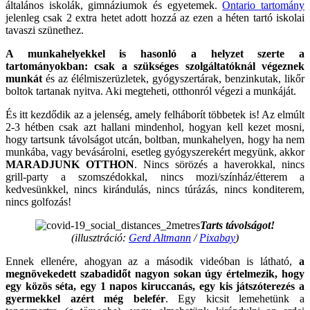
általános iskolák, gimnáziumok és egyetemek.
Ontario tartomány
jelenleg csak 2 extra hetet adott hozzá az ezen a héten tartó iskolai
tavaszi szünethez.
A munkahelyekkel is hasonló a helyzet szerte a
tartományokban: csak a szükséges szolgáltatóknál végeznek
munkát
és az élélmiszerüzletek, gyógyszertárak, benzinkutak, likőr
boltok tartanak nyitva. Aki megteheti, otthonról végezi a munkáját.
És itt kezdődik az a jelenség, amely felháborít többetek is! Az elmúlt
2-3 hétben csak azt hallani mindenhol, hogyan kell kezet mosni,
hogy tartsunk távolságot utcán, boltban, munkahelyen, hogy ha nem
munkába, vagy bevásárolni, esetleg gyógyszerekért megyünk, akkor
MARADJUNK OTTHON
. Nincs sörözés a haverokkal, nincs
grill-party a szomszédokkal, nincs mozi/színház/étterem a
kedvesünkkel, nincs kirándulás, nincs túrázás, nincs konditerem,
nincs golfozás!
Tarts távolságot!
(illusztráció:
Gerd Altmann
/
Pixabay
)
Ennek ellenére, ahogyan az a második videóban is látható,
a
megnövekedett szabadidőt nagyon sokan úgy értelmezik, hogy
egy közös séta, egy 1 napos kiruccanás, egy kis játszóterezés a
gyermekkel azért még belefér
. Egy kicsit lemehetünk a