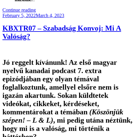
“Miért
Continue reading
Posted
Nincs
February 5, 2022
March 4, 2023
on
Igaza
Az
KBXTR07 – Szabadság Konvoj: Mi A
Azonnali.hu
Valóság?
Újságírójának?”
Jó reggelt kívánunk! Az első magyar
nyelvű kanadai podcast 7. extra
epizódjában egy olyan témával
foglalkoztunk, amellyel elsőre nem is
igazán akartunk. Sokan küldtetek
videókat, cikkeket, kérdéseket,
kommentárokat a témában
(Köszönjük
szépen! – L & L)
, mi pedig utána néztünk,
hogy mi is a valóság, mi történik a
háttérben?