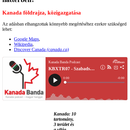
Kanada földrajza, közigazgatása
Az adásban elhangzottak könnyebb megértéséhez ezekre szükséged
lehet:
Google Maps
,
Wikipedia
,
Discover Canada
(canada.ca)
Kanada: 10
tartomány,
3 terület és
a világ