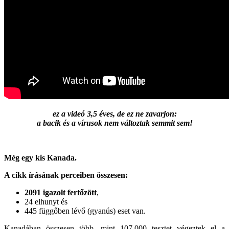
ez a videó 3,5 éves, de ez ne zavarjon:
a bacik és a vírusok nem változtak semmit sem!
Még egy kis Kanada.
A cikk írásának perceiben összesen:
2091 igazolt fertőzött
,
24 elhunyt és
445 függőben lévő (gyanús) eset van.
Kanadában összesen több, mint 107.000 tesztet végeztek el a