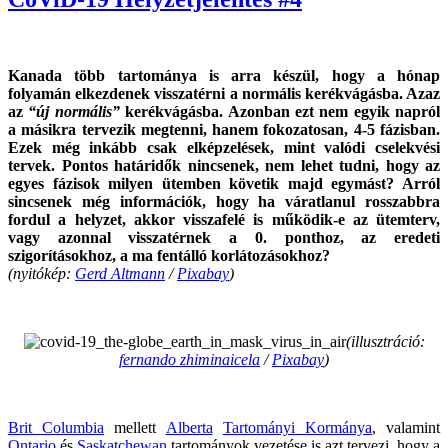
Kanada több tartománya is arra készül, hogy a hónap
folyamán elkezdenek visszatérni a normális kerékvágásba. Azaz
az
“új normális”
kerékvágásba. Azonban ezt nem egyik napról
a másikra tervezik megtenni, hanem fokozatosan, 4-5 fázisban.
Ezek még inkább csak elképzelések, mint valódi cselekvési
tervek. Pontos határidők nincsenek, nem lehet tudni, hogy az
egyes fázisok milyen ütemben követik majd egymást? Arról
sincsenek még információk, hogy ha váratlanul rosszabbra
fordul a helyzet, akkor visszafelé is működik-e az ütemterv,
vagy azonnal visszatérnek a 0. ponthoz, az eredeti
szigorításokhoz, a ma fentálló korlátozásokhoz?
(nyitókép:
Gerd Altmann
/
Pixabay
)
.
(illusztráció:
fernando zhiminaicela
/
Pixabay
)
.
Brit Columbia
mellett
Alberta
Tartományi Kormánya
, valamint
Ontario
és
Saskatchewan
tartományok vezetése is azt tervezi, hogy a