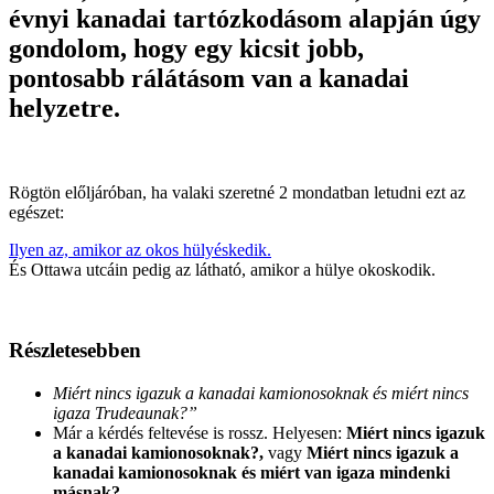
évnyi kanadai tartózkodásom alapján úgy
gondolom, hogy egy kicsit jobb,
pontosabb rálátásom van a kanadai
helyzetre.
Rögtön előljáróban, ha valaki szeretné 2 mondatban letudni ezt az
egészet:
Ilyen az, amikor az okos hülyéskedik.
És Ottawa utcáin pedig az látható, amikor a hülye okoskodik.
Részletesebben
Miért nincs igazuk a kanadai kamionosoknak és miért nincs
igaza Trudeaunak?”
Már a kérdés feltevése is rossz. Helyesen:
Miért nincs igazuk
a kanadai kamionosoknak?,
vagy
Miért nincs igazuk a
kanadai kamionosoknak és miért van igaza mindenki
másnak?
.