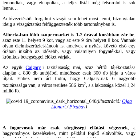
lemondtak, vagy elnapoltak, a teljes listát még felsorolni is sok
lenne…
Autóvezetésből forgalmi vizsgát sem lehet most tenni, bizonytalan
ideig a vizsgáztatást felfüggesztették több tartományban is.
Alberta-ban több szupermarket is 1-2 órával korábban zár be
,
azaz este 11 helyett 9-kor, vagy az este 9 óra helyett 8-kor. Vannak
olyan élelmiszerüzlet-láncok is, amelyek a nyitást követő első egy
órában inkább az idősebb, vagy valamilyen fogyatékkal, vagy
krónikus betegséggel élőket várják.
Az egyik
Calgary
-i taxitársaság mai, azaz hétfői tájékoztatása
alapján a 830 db autójából mindössze csak 300 db járja a város
útjait. Ehhez nem árt tudni, hogy Calgary-nak 6 nagyobb
2
taxitársasága van, a város területe 586 km
, s a lakossága közel 1,24
millió fő.
(illusztráció:
Olga
Lionart
/
Pixabay
)
A fogorvosok már csak sürgősségi ellátást végeznek
, a
hagyományos kezeléseket, mint például fogkő eltávolítás, vagy