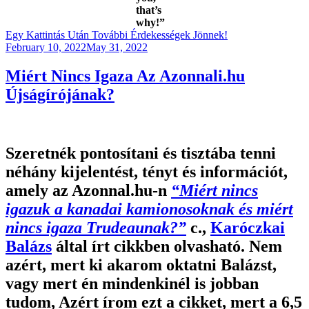
that’s
why!”
Egy Kattintás Után További Érdekességek Jönnek!
Posted
February 10, 2022
May 31, 2022
on
Miért Nincs Igaza Az Azonnali.hu
Újságírójának?
Szeretnék pontosítani és tisztába tenni
néhány kijelentést, tényt és információt,
amely az Azonnal.hu-n
“Miért nincs
igazuk a kanadai kamionosoknak és miért
nincs igaza Trudeaunak?”
c.,
Karóczkai
Balázs
által írt cikkben olvasható. Nem
azért, mert ki akarom oktatni Balázst,
vagy mert én mindenkinél is jobban
tudom, Azért írom ezt a cikket, mert a 6,5