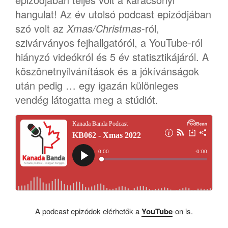
hangulat! Az év utolsó podcast epizódjában
szó volt az
Xmas/Christmas
-ról,
szivárványos fejhallgatóról, a YouTube-ról
hiányzó videókról és 5 év statisztikájáról. A
köszönetnyilvánítások és a jókívánságok
után pedig … egy igazán különleges
vendég látogatta meg a stúdiót.
A podcast epizódok elérhetők a
YouTube
-on is.