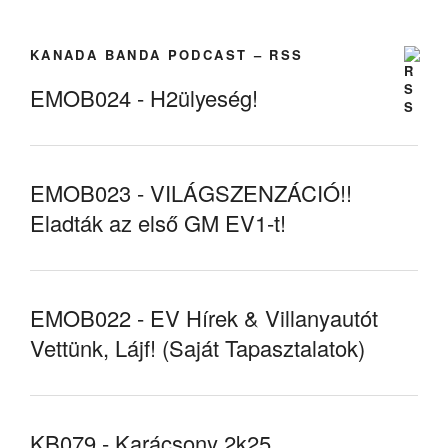
KANADA BANDA PODCAST – RSS
EMOB024 - H2ülyeség!
EMOB023 - VILÁGSZENZÁCIÓ!!
Eladták az első GM EV1-t!
EMOB022 - EV Hírek & Villanyautót
Vettünk, Lájf! (Saját Tapasztalatok)
KB079 - Karácsony 2k25