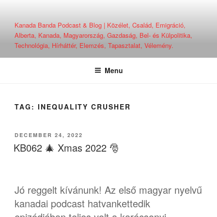
Skip
to
Kanada Banda Podcast & Blog | Közélet, Család, Emigráció,
content
Alberta, Kanada, Magyarország, Gazdaság, Bel- és Külpolitika,
Technológia, Hírháttér, Elemzés, Tapasztalat, Vélemény.
Menu
TAG:
INEQUALITY CRUSHER
POSTED
DECEMBER 24, 2022
ON
KB062 🎄 Xmas 2022 🎅
Jó reggelt kívánunk! Az első magyar nyelvű
kanadai podcast hatvankettedik
epizódjában teljes volt a karácsonyi