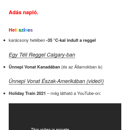
Adás napló.
H
e
t
i
s
z
í
n
e
s
karácsony hetében
-35 °C-kal indult a reggel
Egy Téli Reggel Calgary-ban
Ünnepi Vonat Kanadában
(és az Államokban is)
Ünnepi Vonat Észak-Amerikában (videó!)
Holiday Train 2021
– még látható a YouTube-on: