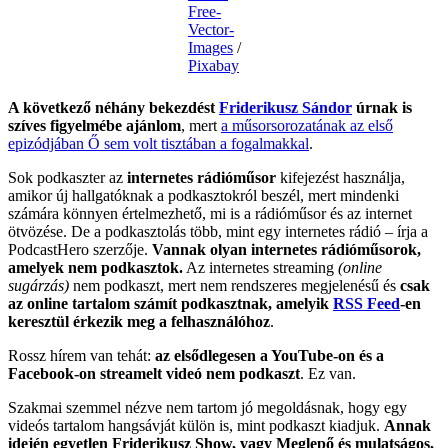
Free-
Vector-
Images
/
Pixabay
A következő néhány bekezdést
Friderikusz Sándor
úrnak is
szíves figyelmébe ajánlom
, mert
a műsorsorozatának az első
epizódjában Ő sem volt tisztában a fogalmakkal
.
Sok podkaszter az
internetes rádióműsor
kifejezést használja,
amikor új hallgatóknak a podkasztokról beszél, mert mindenki
számára könnyen értelmezhető, mi is a rádióműsor és az internet
ötvözése. De a podkasztolás több, mint egy internetes rádió – írja a
PodcastHero szerzője.
Vannak olyan internetes rádióműsorok,
amelyek nem podkasztok.
Az internetes streaming
(online
sugárzás)
nem podkaszt, mert nem rendszeres megjelenésű és
csak
az online tartalom számít podkasztnak, amelyik
RSS Feed
-en
keresztül érkezik meg a felhasználóhoz
.
Rossz hírem van tehát:
az elsődlegesen a YouTube-on és a
Facebook-on streamelt videó nem podkaszt
. Ez van.
Szakmai szemmel nézve nem tartom jó megoldásnak, hogy egy
videós tartalom hangsávját külön is, mint podkaszt kiadjuk.
Annak
idején egyetlen Friderikusz Show, vagy Meglepő és mulatságos,