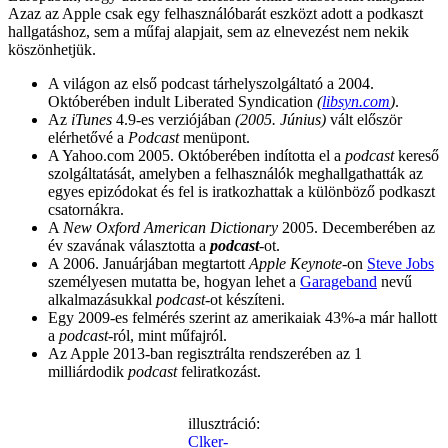
Azaz az Apple csak egy felhasználóbarát eszközt adott a podkaszt
hallgatáshoz, sem a műfaj alapjait, sem az elnevezést nem nekik
köszönhetjük.
A világon az első podcast tárhelyszolgáltató a 2004.
Októberében indult Liberated Syndication
(
libsyn.com
)
.
Az
iTunes
4.9-es verziójában
(2005. Június)
vált először
elérhetővé a
Podcast
menüpont.
A Yahoo.com 2005. Októberében indította el a
podcast
kereső
szolgáltatását, amelyben a felhasználók meghallgathatták az
egyes epizódokat és fel is iratkozhattak a különböző podkaszt
csatornákra.
A
New Oxford American Dictionary
2005. Decemberében az
év szavának választotta a
podcast
-ot.
A 2006. Januárjában megtartott
Apple Keynote
-on
Steve Jobs
személyesen mutatta be, hogyan lehet a
Garageband
nevű
alkalmazásukkal
podcast
-ot készíteni.
Egy 2009-es felmérés szerint az amerikaiak 43%-a már hallott
a
podcast
-ról, mint műfajról.
Az Apple 2013-ban regisztrálta rendszerében az 1
milliárdodik
podcast
feliratkozást.
illusztráció:
Clker-