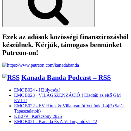
Ezek az adások közösségi finanszírozásból
készülnek. Kérjük, támogass bennünket
Patreon-on!
Kanada Banda Podcast – RSS
EMOB024 - H2ülyeség!
EMOB023 - VILÁGSZENZÁCIÓ!! Eladták az első GM
EV1-t!
EMOB022 - EV Hírek & Villanyautót Vettünk, Lájf! (Saját
Tapasztalatok)
KB079 - Karácsony 2k25
EMOB021 - Kanada És A Villanyautózás #2