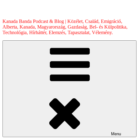
Skip
to
content
Kanada Banda Podcast & Blog | Közélet, Család, Emigráció,
Alberta, Kanada, Magyarország, Gazdaság, Bel- és Külpolitika,
Technológia, Hírháttér, Elemzés, Tapasztalat, Vélemény.
Menu