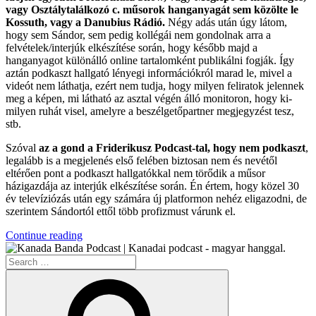
vagy Osztálytalálkozó c. műsorok hanganyagát sem közölte le
Kossuth, vagy a Danubius Rádió.
Négy adás után úgy látom,
hogy sem Sándor, sem pedig kollégái nem gondolnak arra a
felvételek/interjúk elkészítése során, hogy később majd a
hanganyagot különálló online tartalomként publikálni fogják. Így
aztán podkaszt hallgató lényegi információkról marad le, mivel a
videót nem láthatja, ezért nem tudja, hogy milyen feliratok jelennek
meg a képen, mi látható az asztal végén álló monitoron, hogy ki-
milyen ruhát visel, amelyre a beszélgetőpartner megjegyzést tesz,
stb.
Szóval
az a gond a Friderikusz Podcast-tal, hogy nem podkaszt
,
legalább is a megjelenés első felében biztosan nem és nevétől
eltérően pont a podkaszt hallgatókkal nem törődik a műsor
házigazdája az interjúk elkészítése során. Én értem, hogy közel 30
év televíziózás után egy számára új platformon nehéz eligazodni, de
szerintem Sándortól ettől több profizmust várunk el.
“A
Continue reading
Magyar
Search
Podkasztok”
for:
Search