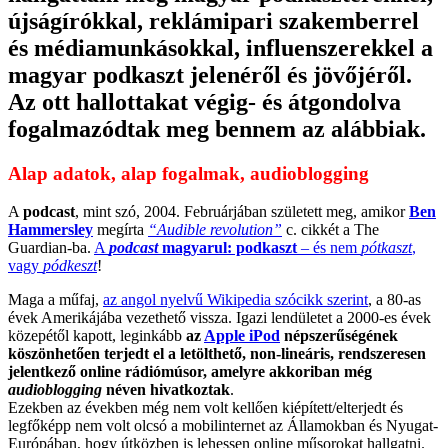
újságírókkal, reklámipari szakemberrel
és médiamunkásokkal, influenszerekkel a
magyar podkaszt jelenéről és jövőjéről.
Az ott hallottakat végig- és átgondolva
fogalmazódtak meg bennem az alábbiak.
Alap adatok, alap fogalmak, audioblogging
A
podcast
, mint szó, 2004. Februárjában született meg, amikor
Ben
Hammersley
megírta
“Audible revolution”
c. cikkét a The
Guardian-ba.
A
podcast
magyarul: podkaszt
– és nem
pótkaszt
,
vagy
pódkeszt
!
Maga a műfaj,
az angol nyelvű Wikipedia szócikk szerint
, a 80-as
évek Amerikájába vezethető vissza. Igazi lendületet a 2000-es évek
közepétől kapott, leginkább
az
Apple iPod
népszerűségének
köszönhetően terjedt el a letölthető, non-lineáris, rendszeresen
jelentkező online rádiómúsor, amelyre akkoriban még
audioblogging
néven hivatkoztak
.
Ezekben az években még nem volt kellően kiépített/elterjedt és
legfőképp nem volt olcsó a mobilinternet az Államokban és Nyugat-
Európában, hogy útközben is lehessen online műsorokat hallgatni.