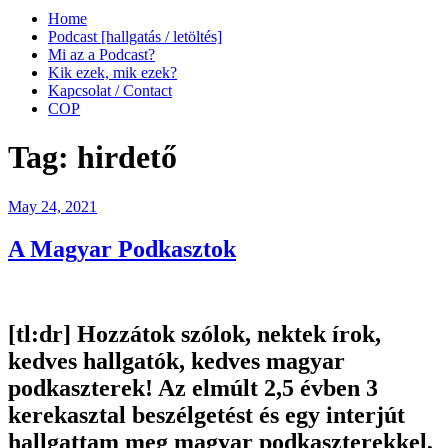
Home
Podcast [hallgatás / letöltés]
Mi az a Podcast?
Kik ezek, mik ezek?
Kapcsolat / Contact
COP
Tag:
hirdető
Posted
May 24, 2021
on
A Magyar Podkasztok
[tl:dr]
Hozzátok szólok, nektek írok,
kedves hallgatók, kedves magyar
podkaszterek! Az elmúlt 2,5 évben 3
kerekasztal beszélgetést és egy interjút
hallgattam meg magyar podkaszterekkel,