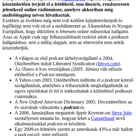
köszönhetően terjedt el a letölthető, non-lineáris, rendszeresen
jelentkező online rádiómúsor, amelyre akkoriban még
audioblogging
néven hivatkoztak
.
Ezekben az években még nem volt kellően kiépített/elterjedt és
legfőképp nem volt olcsó a mobilinternet az Államokban és Nyugat-
Európában, hogy útközben is lehessen online műsorokat hallgatni.
Azaz az Apple csak egy felhasználóbarát eszközt adott a podkaszt
hallgatáshoz, sem a műfaj alapjait, sem az elnevezést nem nekik
köszönhetjük.
A világon az első podcast tárhelyszolgáltató a 2004.
Októberében indult Liberated Syndication
(
libsyn.com
)
.
Az
iTunes
4.9-es verziójában
(2005. Június)
vált először
elérhetővé a
Podcast
menüpont.
A Yahoo.com 2005. Októberében indította el a
podcast
kereső
szolgáltatását, amelyben a felhasználók meghallgathatták az
egyes epizódokat és fel is iratkozhattak a különböző podkaszt
csatornákra.
A
New Oxford American Dictionary
2005. Decemberében az
év szavának választotta a
podcast
-ot.
A 2006. Januárjában megtartott
Apple Keynote
-on
Steve Jobs
személyesen mutatta be, hogyan lehet a
Garageband
nevű
alkalmazásukkal
podcast
-ot készíteni.
Egy 2009-es felmérés szerint az amerikaiak 43%-a már hallott
a
podcast
-ról, mint műfajról.