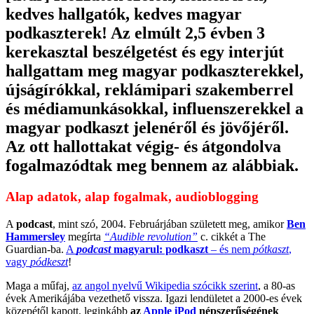
kedves hallgatók, kedves magyar
podkaszterek! Az elmúlt 2,5 évben 3
kerekasztal beszélgetést és egy interjút
hallgattam meg magyar podkaszterekkel,
újságírókkal, reklámipari szakemberrel
és médiamunkásokkal, influenszerekkel a
magyar podkaszt jelenéről és jövőjéről.
Az ott hallottakat végig- és átgondolva
fogalmazódtak meg bennem az alábbiak.
Alap adatok, alap fogalmak, audioblogging
A
podcast
, mint szó, 2004. Februárjában született meg, amikor
Ben
Hammersley
megírta
“Audible revolution”
c. cikkét a The
Guardian-ba.
A
podcast
magyarul: podkaszt
– és nem
pótkaszt
,
vagy
pódkeszt
!
Maga a műfaj,
az angol nyelvű Wikipedia szócikk szerint
, a 80-as
évek Amerikájába vezethető vissza. Igazi lendületet a 2000-es évek
közepétől kapott, leginkább
az
Apple iPod
népszerűségének