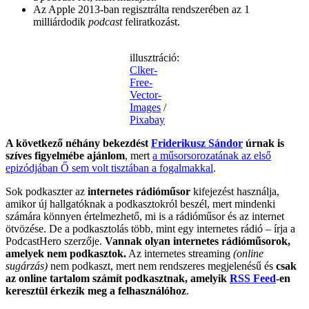
Az Apple 2013-ban regisztrálta rendszerében az 1
milliárdodik
podcast
feliratkozást.
illusztráció:
Clker-
Free-
Vector-
Images
/
Pixabay
A következő néhány bekezdést
Friderikusz Sándor
úrnak is
szíves figyelmébe ajánlom
, mert
a műsorsorozatának az első
epizódjában Ő sem volt tisztában a fogalmakkal
.
Sok podkaszter az
internetes rádióműsor
kifejezést használja,
amikor új hallgatóknak a podkasztokról beszél, mert mindenki
számára könnyen értelmezhető, mi is a rádióműsor és az internet
ötvözése. De a podkasztolás több, mint egy internetes rádió – írja a
PodcastHero szerzője.
Vannak olyan internetes rádióműsorok,
amelyek nem podkasztok.
Az internetes streaming
(online
sugárzás)
nem podkaszt, mert nem rendszeres megjelenésű és
csak
az online tartalom számít podkasztnak, amelyik
RSS Feed
-en
keresztül érkezik meg a felhasználóhoz
.