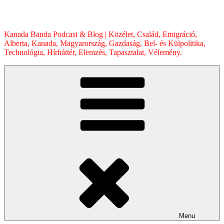
Skip
to
content
Kanada Banda Podcast & Blog | Közélet, Család, Emigráció,
Alberta, Kanada, Magyarország, Gazdaság, Bel- és Külpolitika,
Technológia, Hírháttér, Elemzés, Tapasztalat, Vélemény.
Menu