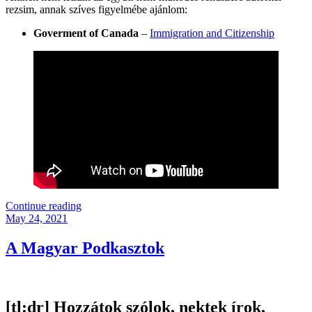
rezsim, annak szíves figyelmébe ajánlom:
Goverment of Canada
–
Immigration and Citizenship
“Magyarország
Continue reading
Posted
Választott
May 24, 2021
on
2022
(Frissítve!)”
A Magyar Podkasztok
[tl:dr]
Hozzátok szólok, nektek írok,