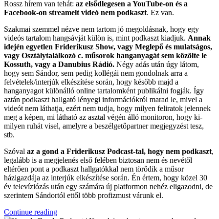
Rossz hírem van tehát:
az elsődlegesen a YouTube-on és a
Facebook-on streamelt videó nem podkaszt
. Ez van.
Szakmai szemmel nézve nem tartom jó megoldásnak, hogy egy
videós tartalom hangsávját külön is, mint podkaszt kiadjuk.
Annak
idején egyetlen Friderikusz Show, vagy Meglepő és mulatságos,
vagy Osztálytalálkozó c. műsorok hanganyagát sem közölte le
Kossuth, vagy a Danubius Rádió.
Négy adás után úgy látom,
hogy sem Sándor, sem pedig kollégái nem gondolnak arra a
felvételek/interjúk elkészítése során, hogy később majd a
hanganyagot különálló online tartalomként publikálni fogják. Így
aztán podkaszt hallgató lényegi információkról marad le, mivel a
videót nem láthatja, ezért nem tudja, hogy milyen feliratok jelennek
meg a képen, mi látható az asztal végén álló monitoron, hogy ki-
milyen ruhát visel, amelyre a beszélgetőpartner megjegyzést tesz,
stb.
Szóval
az a gond a Friderikusz Podcast-tal, hogy nem podkaszt
,
legalább is a megjelenés első felében biztosan nem és nevétől
eltérően pont a podkaszt hallgatókkal nem törődik a műsor
házigazdája az interjúk elkészítése során. Én értem, hogy közel 30
év televíziózás után egy számára új platformon nehéz eligazodni, de
szerintem Sándortól ettől több profizmust várunk el.
“A
Continue reading