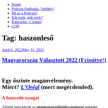
Home
Podcast [hallgatás / letöltés]
Mi az a Podcast?
Kik ezek, mik ezek?
Kapcsolat / Contact
COP
Tag:
haszonleső
Posted
April 6, 2022
May 31, 2022
on
Magyarország Választott 2022 (Frissítve!)
Egy őszinte magánvélemény.
Miért?
L’Oréal
(mert megérdemled).
A hanyatló nyugat
Akinek nem tetszik az
együtt-nem-működés rendszere
autoriter