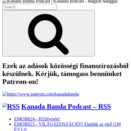
Magyar
Search
Podkasztok”
for:
Search
Ezek az adások közösségi finanszírozásból
készülnek. Kérjük, támogass bennünket
Patreon-on!
Kanada Banda Podcast – RSS
EMOB024 - H2ülyeség!
EMOB023 - VILÁGSZENZÁCIÓ!! Eladták az első GM
EV1-t!