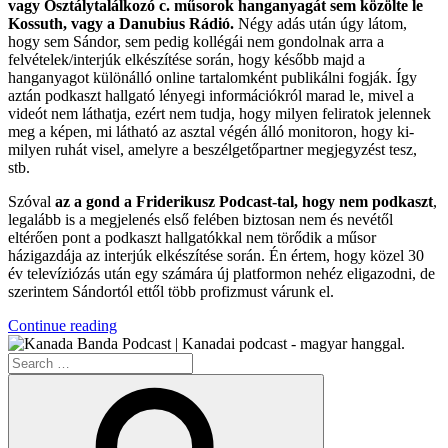
vagy Osztálytalálkozó c. műsorok hanganyagát sem közölte le
Kossuth, vagy a Danubius Rádió.
Négy adás után úgy látom,
hogy sem Sándor, sem pedig kollégái nem gondolnak arra a
felvételek/interjúk elkészítése során, hogy később majd a
hanganyagot különálló online tartalomként publikálni fogják. Így
aztán podkaszt hallgató lényegi információkról marad le, mivel a
videót nem láthatja, ezért nem tudja, hogy milyen feliratok jelennek
meg a képen, mi látható az asztal végén álló monitoron, hogy ki-
milyen ruhát visel, amelyre a beszélgetőpartner megjegyzést tesz,
stb.
Szóval
az a gond a Friderikusz Podcast-tal, hogy nem podkaszt
,
legalább is a megjelenés első felében biztosan nem és nevétől
eltérően pont a podkaszt hallgatókkal nem törődik a műsor
házigazdája az interjúk elkészítése során. Én értem, hogy közel 30
év televíziózás után egy számára új platformon nehéz eligazodni, de
szerintem Sándortól ettől több profizmust várunk el.
“A
Continue reading
Magyar
Search
Podkasztok”
for:
Search