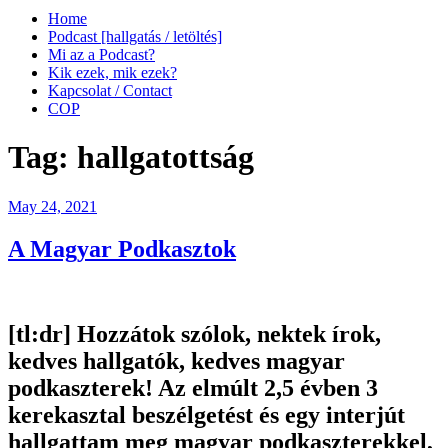
Home
Podcast [hallgatás / letöltés]
Mi az a Podcast?
Kik ezek, mik ezek?
Kapcsolat / Contact
COP
Tag:
hallgatottság
Posted
May 24, 2021
on
A Magyar Podkasztok
[tl:dr]
Hozzátok szólok, nektek írok,
kedves hallgatók, kedves magyar
podkaszterek! Az elmúlt 2,5 évben 3
kerekasztal beszélgetést és egy interjút
hallgattam meg magyar podkaszterekkel,