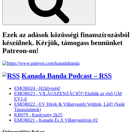
Ezek az adások közösségi finanszírozásból
készülnek. Kérjük, támogass bennünket
Patreon-on!
Kanada Banda Podcast – RSS
EMOB024 - H2ülyeség!
EMOB023 - VILÁGSZENZÁCIÓ!! Eladták az első GM
EV1-t!
EMOB022 - EV Hírek & Villanyautót Vettünk, Lájf! (Saját
Tapasztalatok)
KB079 - Karácsony 2k25
EMOB021 - Kanada És A Villanyautózás #2
Elektromobilitás Podcast