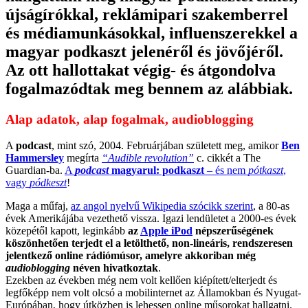
újságírókkal, reklámipari szakemberrel
és médiamunkásokkal, influenszerekkel a
magyar podkaszt jelenéről és jövőjéről.
Az ott hallottakat végig- és átgondolva
fogalmazódtak meg bennem az alábbiak.
Alap adatok, alap fogalmak, audioblogging
A
podcast
, mint szó, 2004. Februárjában született meg, amikor
Ben
Hammersley
megírta
“Audible revolution”
c. cikkét a The
Guardian-ba.
A
podcast
magyarul: podkaszt
– és nem
pótkaszt
,
vagy
pódkeszt
!
Maga a műfaj,
az angol nyelvű Wikipedia szócikk szerint
, a 80-as
évek Amerikájába vezethető vissza. Igazi lendületet a 2000-es évek
közepétől kapott, leginkább
az
Apple iPod
népszerűségének
köszönhetően terjedt el a letölthető, non-lineáris, rendszeresen
jelentkező online rádiómúsor, amelyre akkoriban még
audioblogging
néven hivatkoztak
.
Ezekben az években még nem volt kellően kiépített/elterjedt és
legfőképp nem volt olcsó a mobilinternet az Államokban és Nyugat-
Európában, hogy útközben is lehessen online műsorokat hallgatni.