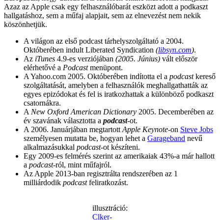
Azaz az Apple csak egy felhasználóbarát eszközt adott a podkaszt
hallgatáshoz, sem a műfaj alapjait, sem az elnevezést nem nekik
köszönhetjük.
A világon az első podcast tárhelyszolgáltató a 2004.
Októberében indult Liberated Syndication
(
libsyn.com
)
.
Az
iTunes
4.9-es verziójában
(2005. Június)
vált először
elérhetővé a
Podcast
menüpont.
A Yahoo.com 2005. Októberében indította el a
podcast
kereső
szolgáltatását, amelyben a felhasználók meghallgathatták az
egyes epizódokat és fel is iratkozhattak a különböző podkaszt
csatornákra.
A
New Oxford American Dictionary
2005. Decemberében az
év szavának választotta a
podcast
-ot.
A 2006. Januárjában megtartott
Apple Keynote
-on
Steve Jobs
személyesen mutatta be, hogyan lehet a
Garageband
nevű
alkalmazásukkal
podcast
-ot készíteni.
Egy 2009-es felmérés szerint az amerikaiak 43%-a már hallott
a
podcast
-ról, mint műfajról.
Az Apple 2013-ban regisztrálta rendszerében az 1
milliárdodik
podcast
feliratkozást.
illusztráció:
Clker-