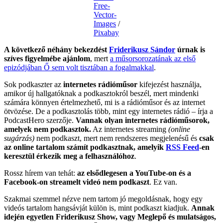
Free-
Vector-
Images
/
Pixabay
A következő néhány bekezdést
Friderikusz Sándor
úrnak is
szíves figyelmébe ajánlom
, mert
a műsorsorozatának az első
epizódjában Ő sem volt tisztában a fogalmakkal
.
Sok podkaszter az
internetes rádióműsor
kifejezést használja,
amikor új hallgatóknak a podkasztokról beszél, mert mindenki
számára könnyen értelmezhető, mi is a rádióműsor és az internet
ötvözése. De a podkasztolás több, mint egy internetes rádió – írja a
PodcastHero szerzője.
Vannak olyan internetes rádióműsorok,
amelyek nem podkasztok.
Az internetes streaming
(online
sugárzás)
nem podkaszt, mert nem rendszeres megjelenésű és
csak
az online tartalom számít podkasztnak, amelyik
RSS Feed
-en
keresztül érkezik meg a felhasználóhoz
.
Rossz hírem van tehát:
az elsődlegesen a YouTube-on és a
Facebook-on streamelt videó nem podkaszt
. Ez van.
Szakmai szemmel nézve nem tartom jó megoldásnak, hogy egy
videós tartalom hangsávját külön is, mint podkaszt kiadjuk.
Annak
idején egyetlen Friderikusz Show, vagy Meglepő és mulatságos,