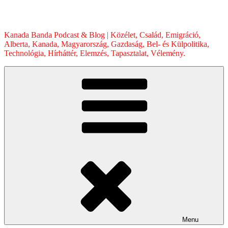
Skip
to
content
Kanada Banda Podcast & Blog | Közélet, Család, Emigráció,
Alberta, Kanada, Magyarország, Gazdaság, Bel- és Külpolitika,
Technológia, Hírháttér, Elemzés, Tapasztalat, Vélemény.
Menu