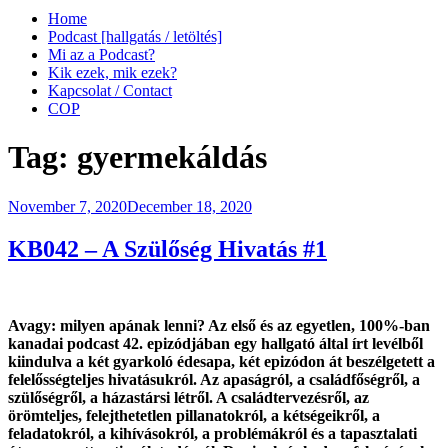
Home
Podcast [hallgatás / letöltés]
Mi az a Podcast?
Kik ezek, mik ezek?
Kapcsolat / Contact
COP
Tag:
gyermekáldás
Posted
November 7, 2020
December 18, 2020
on
KB042 – A Szülőség Hivatás #1
Avagy: milyen apának lenni? Az első és az egyetlen, 100%-ban
kanadai podcast 42. epizódjában egy hallgató által írt levélből
kiindulva a két gyarkoló édesapa, két epizódon át beszélgetett a
felelősségteljes hivatásukról. Az apaságról, a családfőségről, a
szülőségről, a házastársi létről. A családtervezésről, az
örömteljes, felejthetetlen pillanatokról, a kétségeikről, a
feladatokról, a kihívásokról, a problémákról és a tapasztalati