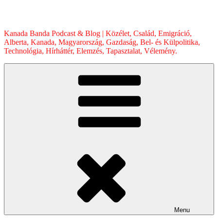
Skip
to
content
Kanada Banda Podcast & Blog | Közélet, Család, Emigráció,
Alberta, Kanada, Magyarország, Gazdaság, Bel- és Külpolitika,
Technológia, Hírháttér, Elemzés, Tapasztalat, Vélemény.
Menu