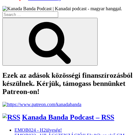
–
Pettyes
Search
Adás”
for:
Search
Ezek az adások közösségi finanszírozásból
készülnek. Kérjük, támogass bennünket
Patreon-on!
Kanada Banda Podcast – RSS
EMOB024 - H2ülyeség!