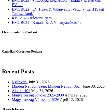
EMOB023 - VILÁGSZENZÁCIÓ!! Eladták az első GM
EV1-t!
EMOB022 - EV Hírek & Villanyautót Vettünk, Lájf! (Saját
Tapasztalatok)
KB079 - Karácsony 2k25
EMOB021 - Kanada És A Villanyautózás #2
Elektromobilitás Podcast
Canadian Observers Podcast
Recent Posts
Nyár van!
July 31, 2026
Minden Nagyon Szép, Minden Nagyon Jó…
June 30, 2026
Alberta 101
May 31, 2026
Magyarország Jövője: 2026-2030
April 19, 2026
Magyarország Választott 2026
April 12, 2026
Archives