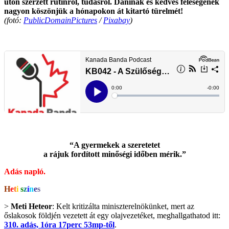
úton szerzett rutinról, tudásról. Daninak és kedves feleségének
nagyon köszönjük a hónapokon át kitartó türelmét!
(fotó:
PublicDomainPictures
/
Pixabay
)
.
.
“A gyermekek a szeretetet
a rájuk fordított minőségi időben mérik.”
Adás napló.
H
e
t
i
s
z
í
n
e
s
>
Meti Heteor
: Kelt kritizálta miniszterelnökünket, mert az
őslakosok földjén vezetett át egy olajvezetéket, meghallgathatod itt:
310. adás, 1óra 17perc 53mp-től
.