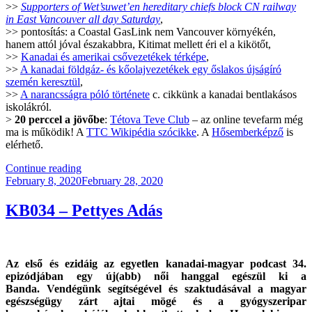
>>
Supporters of Wet’suwet’en hereditary chiefs block CN railway
in East Vancouver all day Saturday
,
>> pontosítás: a Coastal GasLink nem Vancouver környékén,
hanem attól jóval északabbra, Kitimat mellett éri el a kikötőt,
>>
Kanadai és amerikai csővezetékek térképe
,
>>
A kanadai földgáz- és kőolajvezetékek egy őslakos újságíró
szemén keresztül
,
>>
A narancsságra póló története
c. cikkünk a kanadai bentlakásos
iskolákról.
>
20 perccel a jövőbe
:
Tétova Teve Club
– az online tevefarm még
ma is működik! A
TTC Wikipédia szócikke
. A
Hősemberképző
is
elérhető.
“KB042
Continue reading
Posted
–
February 8, 2020
February 28, 2020
on
A
Szülőség
KB034 – Pettyes Adás
Hivatás
#1”
Az első és ezidáig az egyetlen kanadai-magyar podcast 34.
epizódjában egy új(abb) női hanggal egészül ki a
Banda.
Vendégünk segítségével és szaktudásával a magyar
egészségügy zárt ajtai mögé és a gyógyszeripar