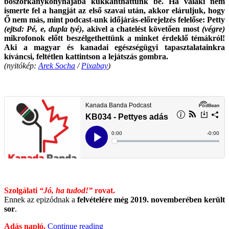
boszorkánykonyhájába kukkanthattunk be. Ha valaki nem
ismerte fel a hangját az első szavai után, akkor eláruljuk, hogy
Ő nem más, mint podcast-unk időjárás-előrejelzés felelőse: Petty
(ejtsd: Pé, e, dupla tyé)
, akivel a chatelést követően most
(végre)
mikrofonok előtt beszélgethettünk a minket érdeklő témákról!
Aki a magyar és kanadai egészségügyi tapasztalatainkra
kíváncsi, feltétlen kattintson a lejátszás gombra.
(nyitókép:
Arek Socha
/
Pixabay
)
Szolgálati
“Jó, ha tudod!”
rovat.
Ennek az epizódnak a
felvételére még 2019. novemberében került
sor
.
“KB034
Adás napló.
Continue reading