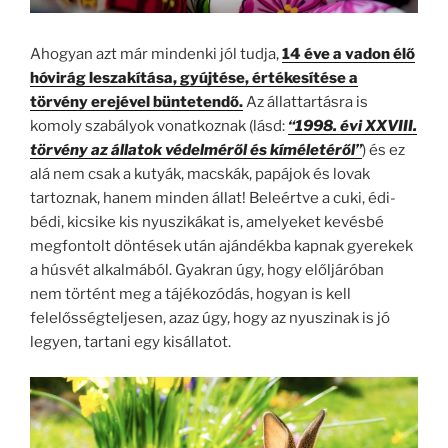
Ahogyan azt már mindenki jól tudja,
14 éve a vadon élő
hóvirág leszakítása, gyújtése, értékesítése a
törvény erejével büntetendő.
Az állattartásra is
komoly szabályok vonatkoznak (lásd:
“1998. évi XXVIII.
törvény az állatok védelméről és kíméletéről”
) és ez
alá nem csak a kutyák, macskák, papájok és lovak
tartoznak, hanem minden állat! Beleértve a cuki, édi-
bédi, kicsike kis nyuszikákat is, amelyeket kevésbé
megfontolt döntések után ajándékba kapnak gyerekek
a húsvét alkalmából. Gyakran úgy, hogy előljáróban
nem történt meg a tájékozódás, hogyan is kell
felelősségteljesen, azaz úgy, hogy az nyuszinak is jó
legyen, tartani egy kisállatot.