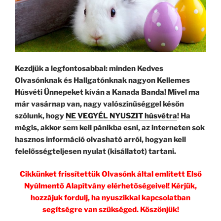
Kezdjük a legfontosabbal: minden Kedves
Olvasónknak és Hallgatónknak nagyon Kellemes
Húsvéti Ünnepeket kíván a Kanada Banda! Mivel ma
már vasárnap van, nagy valószínűséggel későn
szólunk, hogy
NE VEGYÉL NYUSZIT húsvétra
! Ha
mégis, akkor sem kell pánikba esni, az interneten sok
hasznos információ olvasható arról, hogyan kell
felelősségteljesen nyulat (kisállatot) tartani.
Cikkünket frissítettük Olvasónk által említett Első
Nyúlmentő Alapítvány elérhetőségeivel! Kérjük,
hozzájuk fordulj, ha nyuszikkal kapcsolatban
segítségre van szükséged. Köszönjük!