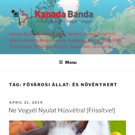
Skip
to
content
Kanada Banda Podcast & Blog | Közélet, Család, Emigráció,
Alberta, Kanada, Magyarország, Gazdaság, Bel- és Külpolitika,
Technológia, Hírháttér, Elemzés, Tapasztalat, Vélemény.
Menu
TAG:
FŐVÁROSI ÁLLAT- ÉS NÖVÉNYKERT
POSTED
APRIL 21, 2019
ON
Ne Vegyél Nyulat Húsvétra! [Frissítve!]