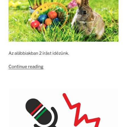
Az alábbiakban 2 írást idézünk.
“Ne
Continue reading
Vegyél
Nyulat
Húsvétra!
[Frissítve!]”