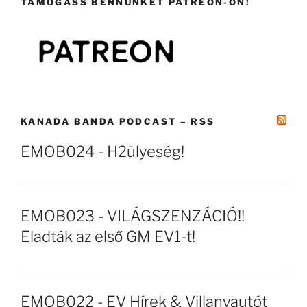
TÁMOGASS BENNÜNKET PATREON-ON!
KANADA BANDA PODCAST – RSS
EMOB024 - H2ülyeség!
EMOB023 - VILÁGSZENZÁCIÓ!!
Eladták az első GM EV1-t!
EMOB022 - EV Hírek & Villanyautót