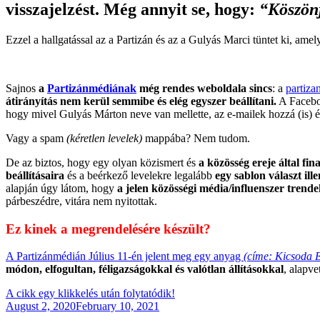
visszajelzést. Még annyit se, hogy:
“Köszönj
Ezzel a hallgatással az a Partizán és az a Gulyás Marci tüntet ki, 
Sajnos
a
Partizánmédiának
még rendes weboldala sincs
: a
partiza
átirányítás nem kerül semmibe és elég egyszer beállítani.
A Facebo
hogy mivel Gulyás Márton neve van mellette, az e-mailek hozzá (is) 
Vagy a spam
(kéretlen levelek)
mappába? Nem tudom.
De az biztos, hogy egy olyan közismert és
a közösség ereje által fi
beállításaira
és a beérkező levelekre legalább
egy sablon választ ill
alapján úgy látom, hogy
a jelen közösségi média/influenszer trend
párbeszédre, vitára nem nyitottak.
Ez kinek a megrendelésére készült?
A Partizánmédián Július 11-én jelent meg egy anyag
(címe: Kicsoda 
módon, elfogultan, féligazságokkal és valótlan állításokkal
, alapv
A cikk egy klikkelés után folytatódik!
Posted
August 2, 2020
February 10, 2021
on