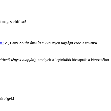
t megcsorbítását!
om”
c., Laky Zoltán által írt cikkel nyert tagságit ebbe a rovatba.
lérhető tények alapján)
, amelyek a leginkább kicsapták a biztosítékot
nú cégek!