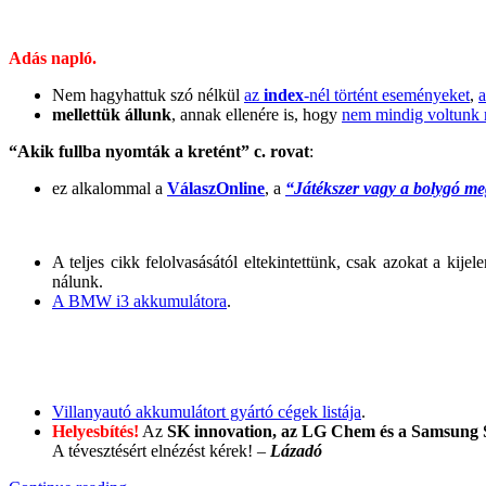
Adás napló.
Nem hagyhattuk szó nélkül
az
index
-nél történt eseményeket
,
a
mellettük állunk
, annak ellenére is, hogy
nem mindig voltunk 
“Akik fullba nyomták a kretént” c. rovat
:
ez alkalommal a
VálaszOnline
, a
“Játékszer vagy a bolygó me
A teljes cikk felolvasásától eltekintettünk, csak azokat a ki
nálunk.
A BMW i3 akkumulátora
.
Villanyautó akkumulátort gyártó cégek listája
.
Helyesbítés!
Az
SK innovation, az LG Chem és a Samsung
A tévesztésért elnézést kérek! –
Lázadó