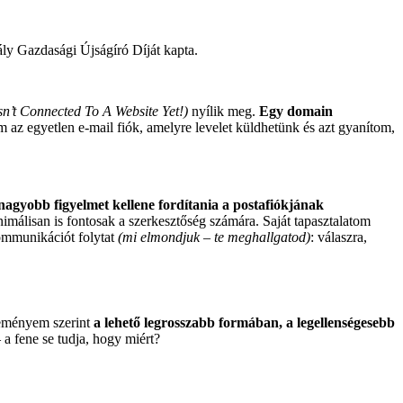
ly Gazdasági Újságíró Díját kapta.
n’t Connected To A Website Yet!)
nyílik meg.
Egy domain
m az egyetlen e-mail fiók, amelyre levelet küldhetünk és azt gyanítom,
 nagyobb figyelmet kellene fordítania a postafiókjának
nimálisan is fontosak a szerkesztőség számára. Saját tapasztalatom
ommunikációt folytat
(mi elmondjuk – te meghallgatod)
: válaszra,
ményem szerint
a lehető legrosszabb formában, a legellenségesebb
– a fene se tudja, hogy miért?