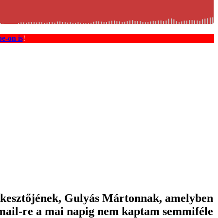
e-on is
!
erkesztőjének, Gulyás Mártonnak, amelyben
-mail-re a mai napig nem kaptam semmiféle