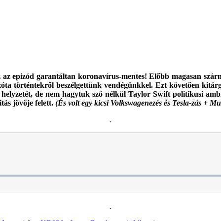
 ez az epizód garantáltan koronavírus-mentes! Előbb magasan szár
óta történtekről beszélgettünk vendégünkkel. Ezt követően kitárgy
 helyzetét, de nem hagytuk szó nélkül Taylor Swift politikusi amb
ás jövője felett.
(És volt egy kicsi Volkswagenezés és Tesla-zás + Mus
.
.