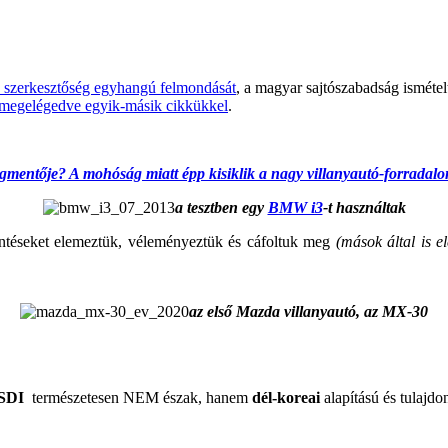
.
 szerkesztőség egyhangú felmondását
, a magyar sajtószabadság ismétel
megelégedve egyik-másik cikkükkel
.
gmentője? A mohóság miatt épp kisiklik a nagy villanyautó-forradal
a tesztben egy
BMW i3
-t használtak
jelentéseket elemeztük, véleményeztük és cáfoltuk meg
(mások által is e
az első Mazda villanyautó, az MX-30
.
 SDI
természetesen NEM észak, hanem
dél-koreai
alapítású és tulajdo