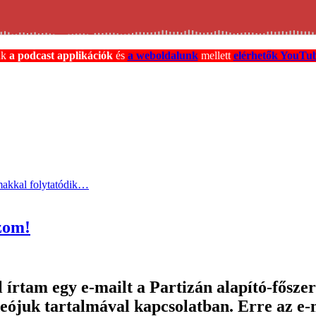
nk
a podcast applikációk
és
a weboldalunk
mellett
elérhetők YouTub
lmakkal folytatódik…
zom!
írtam egy e-mailt a Partizán alapító-fősz
deójuk tartalmával kapcsolatban. Erre az e