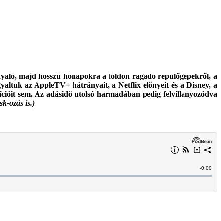
nyaló, majd hosszú hónapokra a földön ragadó repülőgépekről, a
altuk az AppleTV+ hátrányait, a Netflix előnyeit és a Disney, a
ícióit sem. Az adásidő utolsó harmadában pedig felvillanyozódva
k-ozás is.)