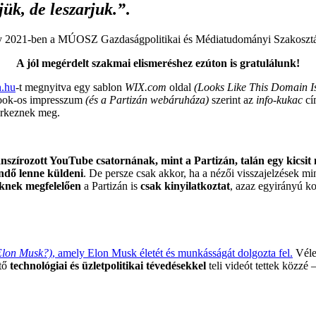
ük, de leszarjuk.”
.
amely 2021-ben a MÚOSZ Gazdaságpolitikai és Médiatudományi Szakosztá
A jól megérdelt szakmai elismeréshez ezúton is gratulálunk!
n.hu
-t megnyitva egy sablon
WIX.com
oldal
(Looks Like This Domain Is
ok-os impresszum
(és a Partizán webáruháza)
szerint az
info-kukac
cí
érkeznek meg.
nanszírozott YouTube csatornának, mint a Partizán, talán egy kicsit
endő lenne küldeni
. De persze csak akkor, ha a nézői visszajelzések mi
eknek megfelelően
a Partizán is
csak kinyilatkoztat
, azaz egyirányú k
Elon Musk?)
, amely Elon Musk életét és munkásságát dolgozta fel.
Véle
ető
technológiai és üzletpolitikai tévedésekkel
teli videót tettek közzé 