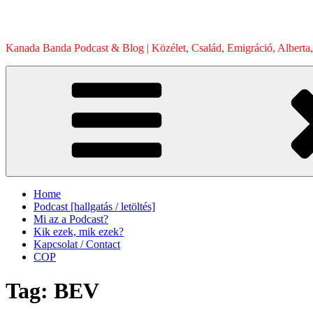
Skip
to
content
Kanada Banda Podcast & Blog | Közélet, Család, Emigráció, Alberta,
Home
Podcast [hallgatás / letöltés]
Mi az a Podcast?
Kik ezek, mik ezek?
Kapcsolat / Contact
COP
Tag:
BEV