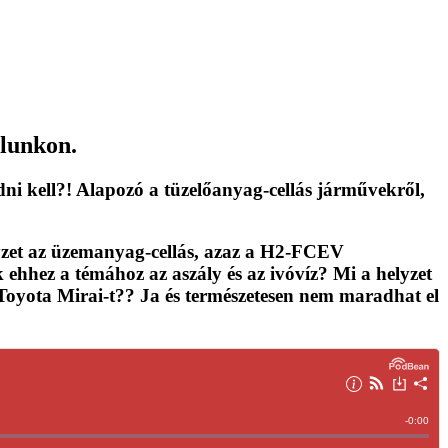
lunkon.
dni kell
?! Alapozó a tüzelőanyag-cellás járművekről,
yzet az üzemanyag-cellás, azaz a H2-FCEV
ehhez a témához az aszály és az ivóvíz? Mi a helyzet
Toyota Mirai-t?? Ja és természetesen nem maradhat el