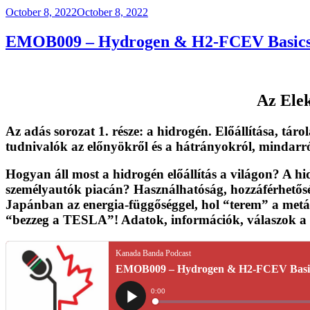
Posted
October 8, 2022
October 8, 2022
on
EMOB009 – Hydrogen & H2-FCEV Basics
Az
Ele
Az adás sorozat 1. része:
a hidrogén
. Előállítása, táro
tudnivalók az előnyökről és a hátrányokról, mindarról
Hogyan áll most a hidrogén előállítás a világon? A 
személyautók piacán? Használhatóság, hozzáférhetőség
Japánban az energia-függőséggel, hol “terem” a met
“bezzeg a TESLA”! Adatok, információk, válaszok a