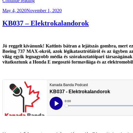
“KBXTR04
Continue reading
–
Posted
May 4, 2020
November 1, 2020
BC
on
Road
Trip
KB037 – Elektrokalandorok
/
Tesla
Teszt”
Jó reggelt kívánunk! Kattints bátran a lejátszás gombra, mert
Boeing 737 MAX-okról, azok légikatasztrófáiról és az ügyben az
világ egyik legnagyobb média és szórakoztatóipari társaságának
vitatkoztunk a Honda E megosztó formavilága és az elektromobilit