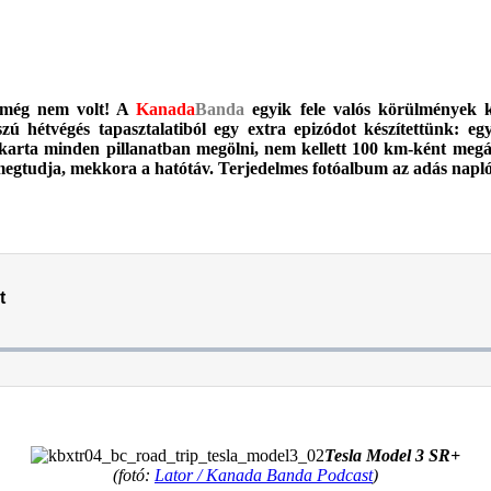
g még nem volt! A
Kanada
Banda
egyik fele valós körülmények k
ú hétvégés tapasztalatiból egy extra epizódot készítettünk: eg
karta minden pillanatban megölni, nem kellett 100 km-ként megáll
megtudja, mekkora a hatótáv. Terjedelmes fotóalbum az adás napló
.
.
Tesla Model 3 SR+
(fotó:
Lator / Kanada Banda Podcast
)