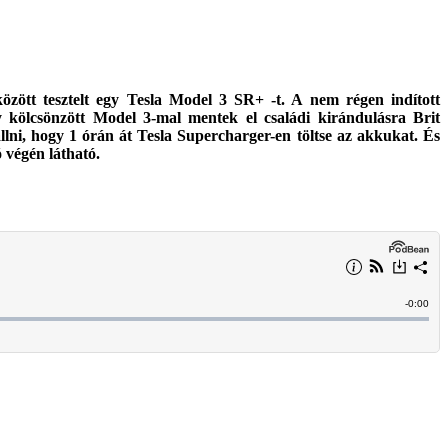
özött tesztelt egy Tesla Model 3 SR+ -t. A nem régen indított
y kölcsönzött Model 3-mal mentek el családi kirándulásra Brit
ni, hogy 1 órán át Tesla Supercharger-en töltse az akkukat. És
 végén látható.