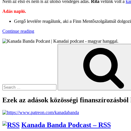
Nem az első és nem is az utolsó vendéges adás.
Rita
velünk volt a
ka
Adás napló.
Gergő levelére reagálunk, aki a Finn Mentőszolgálatnál dolgoz
“KB037
Continue reading
–
Elektrokalandorok”
Search
for:
Ezek az adások közösségi finanszírozásból
Kanada Banda Podcast – RSS