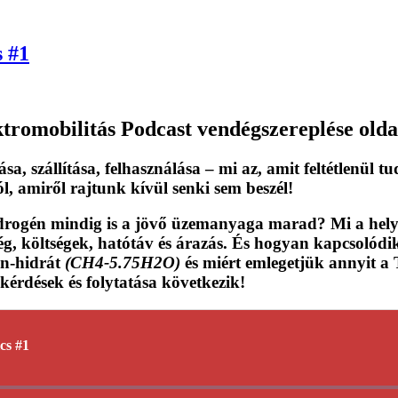
 #1
ktromobilitás Podcast
vendégszereplése olda
lása, szállítása, felhasználása – mi az,
amit feltétlenül tu
, amiről rajtunk kívül senki sem beszél!
hidrogén mindig is a jövő üzemanyaga marad? Mi a hel
, költségek, hatótáv és árazás. És hogyan kapcsolódik 
án-hidrát
(CH4-5.75H2O)
és miért emlegetjük annyit a 
 kérdések és
folytatása következik
!