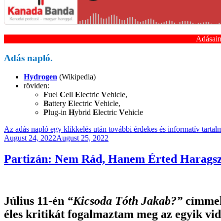
Adásai
Adás napló.
Hydrogen
(Wikipedia)
röviden:
F
uel
C
ell
E
lectric
V
ehicle,
B
attery
E
lectric
V
ehicle,
P
lug-in
H
ybrid
E
lectric
V
ehicle
Az adás napló egy klikkelés után további érdekes és informatív tarta
Posted
August 24, 2022
August 25, 2022
on
Partizán: Nem Rád, Hanem Érted Harags
Július 11-én
“Kicsoda Tóth Jakab?”
címmel 
éles kritikát fogalmaztam meg az egyik vi