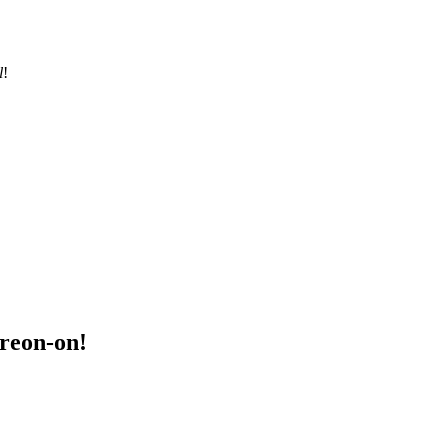
l
!
treon-on!