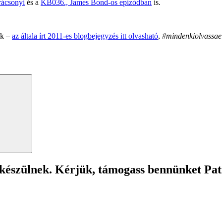
rácsonyi
és a
KB036., James Bond-os epizódban
is.
ik –
az általa írt 2011-es blogbejegyzés itt olvasható
,
#mindenkiolvassae
Search
 készülnek. Kérjük, támogass bennünket Pa