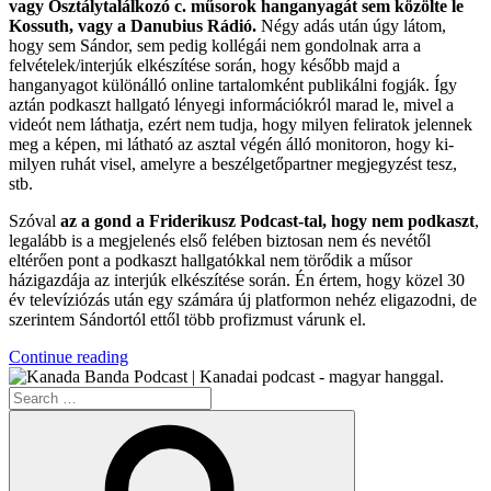
vagy Osztálytalálkozó c. műsorok hanganyagát sem közölte le
Kossuth, vagy a Danubius Rádió.
Négy adás után úgy látom,
hogy sem Sándor, sem pedig kollégái nem gondolnak arra a
felvételek/interjúk elkészítése során, hogy később majd a
hanganyagot különálló online tartalomként publikálni fogják. Így
aztán podkaszt hallgató lényegi információkról marad le, mivel a
videót nem láthatja, ezért nem tudja, hogy milyen feliratok jelennek
meg a képen, mi látható az asztal végén álló monitoron, hogy ki-
milyen ruhát visel, amelyre a beszélgetőpartner megjegyzést tesz,
stb.
Szóval
az a gond a Friderikusz Podcast-tal, hogy nem podkaszt
,
legalább is a megjelenés első felében biztosan nem és nevétől
eltérően pont a podkaszt hallgatókkal nem törődik a műsor
házigazdája az interjúk elkészítése során. Én értem, hogy közel 30
év televíziózás után egy számára új platformon nehéz eligazodni, de
szerintem Sándortól ettől több profizmust várunk el.
“A
Continue reading
Magyar
Search
Podkasztok”
for:
Search