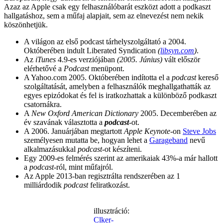
Azaz az Apple csak egy felhasználóbarát eszközt adott a podkaszt
hallgatáshoz, sem a műfaj alapjait, sem az elnevezést nem nekik
köszönhetjük.
A világon az első podcast tárhelyszolgáltató a 2004.
Októberében indult Liberated Syndication
(
libsyn.com
)
.
Az
iTunes
4.9-es verziójában
(2005. Június)
vált először
elérhetővé a
Podcast
menüpont.
A Yahoo.com 2005. Októberében indította el a
podcast
kereső
szolgáltatását, amelyben a felhasználók meghallgathatták az
egyes epizódokat és fel is iratkozhattak a különböző podkaszt
csatornákra.
A
New Oxford American Dictionary
2005. Decemberében az
év szavának választotta a
podcast
-ot.
A 2006. Januárjában megtartott
Apple Keynote
-on
Steve Jobs
személyesen mutatta be, hogyan lehet a
Garageband
nevű
alkalmazásukkal
podcast
-ot készíteni.
Egy 2009-es felmérés szerint az amerikaiak 43%-a már hallott
a
podcast
-ról, mint műfajról.
Az Apple 2013-ban regisztrálta rendszerében az 1
milliárdodik
podcast
feliratkozást.
illusztráció:
Clker-