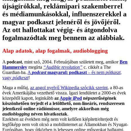
újságírókkal, reklámipari szakemberrel
és médiamunkásokkal, influenszerekkel a
magyar podkaszt jelenéről és jövőjéről.
Az ott hallottakat végig- és átgondolva
fogalmazódtak meg bennem az alábbiak.
Alap adatok, alap fogalmak, audioblogging
A
podcast
, mint szó, 2004. Februárjában született meg, amikor
Ben
Hammersley
megírta
“Audible revolution”
c. cikkét a The
Guardian-ba.
A
podcast
magyarul: podkaszt
– és nem
pótkaszt
,
vagy
pódkeszt
!
Maga a műfaj,
az angol nyelvű Wikipedia szócikk szerint
, a 80-as
évek Amerikájába vezethető vissza. Igazi lendületet a 2000-es évek
közepétől kapott, leginkább
az
Apple iPod
népszerűségének
köszönhetően terjedt el a letölthető, non-lineáris, rendszeresen
jelentkező online rádiómúsor, amelyre akkoriban még
audioblogging
néven hivatkoztak
.
Ezekben az években még nem volt kellően kiépített/elterjedt és
legfőképp nem volt olcsó a mobilinternet az Államokban és Nyugat-
Európában, hogy útközben is lehessen online műsorokat hallgatni.