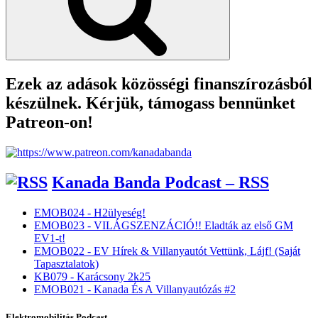
Ezek az adások közösségi finanszírozásból
készülnek. Kérjük, támogass bennünket
Patreon-on!
Kanada Banda Podcast – RSS
EMOB024 - H2ülyeség!
EMOB023 - VILÁGSZENZÁCIÓ!! Eladták az első GM
EV1-t!
EMOB022 - EV Hírek & Villanyautót Vettünk, Lájf! (Saját
Tapasztalatok)
KB079 - Karácsony 2k25
EMOB021 - Kanada És A Villanyautózás #2
Elektromobilitás Podcast