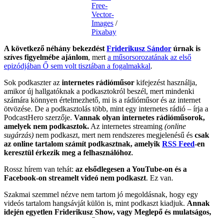
Free-
Vector-
Images
/
Pixabay
A következő néhány bekezdést
Friderikusz Sándor
úrnak is
szíves figyelmébe ajánlom
, mert
a műsorsorozatának az első
epizódjában Ő sem volt tisztában a fogalmakkal
.
Sok podkaszter az
internetes rádióműsor
kifejezést használja,
amikor új hallgatóknak a podkasztokról beszél, mert mindenki
számára könnyen értelmezhető, mi is a rádióműsor és az internet
ötvözése. De a podkasztolás több, mint egy internetes rádió – írja a
PodcastHero szerzője.
Vannak olyan internetes rádióműsorok,
amelyek nem podkasztok.
Az internetes streaming
(online
sugárzás)
nem podkaszt, mert nem rendszeres megjelenésű és
csak
az online tartalom számít podkasztnak, amelyik
RSS Feed
-en
keresztül érkezik meg a felhasználóhoz
.
Rossz hírem van tehát:
az elsődlegesen a YouTube-on és a
Facebook-on streamelt videó nem podkaszt
. Ez van.
Szakmai szemmel nézve nem tartom jó megoldásnak, hogy egy
videós tartalom hangsávját külön is, mint podkaszt kiadjuk.
Annak
idején egyetlen Friderikusz Show, vagy Meglepő és mulatságos,