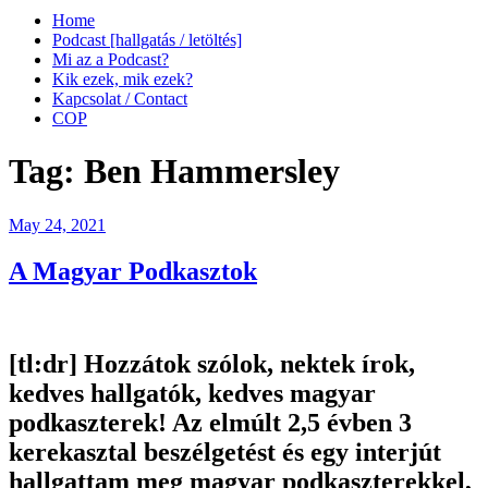
Home
Podcast [hallgatás / letöltés]
Mi az a Podcast?
Kik ezek, mik ezek?
Kapcsolat / Contact
COP
Tag:
Ben Hammersley
Posted
May 24, 2021
on
A Magyar Podkasztok
[tl:dr]
Hozzátok szólok, nektek írok,
kedves hallgatók, kedves magyar
podkaszterek! Az elmúlt 2,5 évben 3
kerekasztal beszélgetést és egy interjút
hallgattam meg magyar podkaszterekkel,