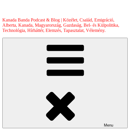
Skip
to
content
Kanada Banda Podcast & Blog | Közélet, Család, Emigráció,
Alberta, Kanada, Magyarország, Gazdaság, Bel- és Külpolitika,
Technológia, Hírháttér, Elemzés, Tapasztalat, Vélemény.
Menu