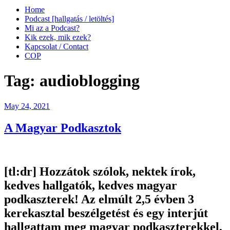
Home
Podcast [hallgatás / letöltés]
Mi az a Podcast?
Kik ezek, mik ezek?
Kapcsolat / Contact
COP
Tag:
audioblogging
Posted
May 24, 2021
on
A Magyar Podkasztok
[tl:dr]
Hozzátok szólok, nektek írok,
kedves hallgatók, kedves magyar
podkaszterek! Az elmúlt 2,5 évben 3
kerekasztal beszélgetést és egy interjút
hallgattam meg magyar podkaszterekkel,