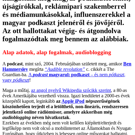
újságírókkal, reklámipari szakemberrel
és médiamunkásokkal, influenszerekkel a
magyar podkaszt jelenéről és jövőjéről.
Az ott hallottakat végig- és átgondolva
fogalmazódtak meg bennem az alábbiak.
Alap adatok, alap fogalmak, audioblogging
A
podcast
, mint szó, 2004. Februárjában született meg, amikor
Ben
Hammersley
megírta
“Audible revolution”
c. cikkét a The
Guardian-ba.
A
podcast
magyarul: podkaszt
– és nem
pótkaszt
,
vagy
pódkeszt
!
Maga a műfaj,
az angol nyelvű Wikipedia szócikk szerint
, a 80-as
évek Amerikájába vezethető vissza. Igazi lendületet a 2000-es évek
közepétől kapott, leginkább
az
Apple iPod
népszerűségének
köszönhetően terjedt el a letölthető, non-lineáris, rendszeresen
jelentkező online rádiómúsor, amelyre akkoriban még
audioblogging
néven hivatkoztak
.
Ezekben az években még nem volt kellően kiépített/elterjedt és
legfőképp nem volt olcsó a mobilinternet az Államokban és Nyugat-
Európában, hogy útközben is lehessen online műsorokat hallgatni.