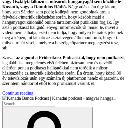
vagy Osztálytalálkozó c. műsorok hanganyagát sem közölte le
Kossuth, vagy a Danubius Rádió.
Négy adás után úgy látom,
hogy sem Sándor, sem pedig kollégái nem gondolnak arra a
felvételek/interjúk elkészítése során, hogy később majd a
hanganyagot különálló online tartalomként publikálni fogják. Így
aztán podkaszt hallgató lényegi információkról marad le, mivel a
videót nem láthatja, ezért nem tudja, hogy milyen feliratok jelennek
meg a képen, mi látható az asztal végén álló monitoron, hogy ki-
milyen ruhát visel, amelyre a beszélgetőpartner megjegyzést tesz,
stb.
Szóval
az a gond a Friderikusz Podcast-tal, hogy nem podkaszt
,
legalább is a megjelenés első felében biztosan nem és nevétől
eltérően pont a podkaszt hallgatókkal nem törődik a műsor
házigazdája az interjúk elkészítése során. Én értem, hogy közel 30
év televíziózás után egy számára új platformon nehéz eligazodni, de
szerintem Sándortól ettől több profizmust várunk el.
“A
Continue reading
Magyar
Search
Podkasztok”
for:
Search