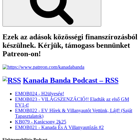
Ezek az adások közösségi finanszírozásból
készülnek. Kérjük, támogass bennünket
Patreon-on!
Kanada Banda Podcast – RSS
EMOB024 - H2ülyeség!
EMOB023 - VILÁGSZENZÁCIÓ!! Eladták az első GM
EV1-t!
EMOB022 - EV Hírek & Villanyautót Vettünk, Lájf! (Saját
Tapasztalatok)
KB079 - Karácsony 2k25
EMOB021 - Kanada És A Villanyautózás #2
Elektromobilitás Podcast