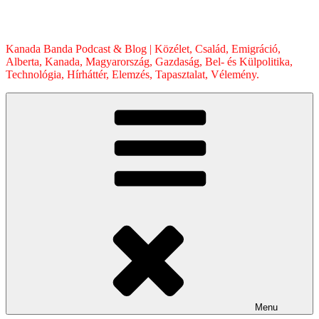
Skip
to
content
Kanada Banda Podcast & Blog | Közélet, Család, Emigráció,
Alberta, Kanada, Magyarország, Gazdaság, Bel- és Külpolitika,
Technológia, Hírháttér, Elemzés, Tapasztalat, Vélemény.
Menu