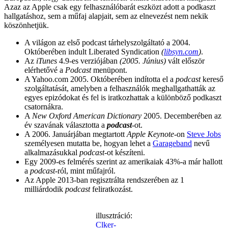
Azaz az Apple csak egy felhasználóbarát eszközt adott a podkaszt
hallgatáshoz, sem a műfaj alapjait, sem az elnevezést nem nekik
köszönhetjük.
A világon az első podcast tárhelyszolgáltató a 2004.
Októberében indult Liberated Syndication
(
libsyn.com
)
.
Az
iTunes
4.9-es verziójában
(2005. Június)
vált először
elérhetővé a
Podcast
menüpont.
A Yahoo.com 2005. Októberében indította el a
podcast
kereső
szolgáltatását, amelyben a felhasználók meghallgathatták az
egyes epizódokat és fel is iratkozhattak a különböző podkaszt
csatornákra.
A
New Oxford American Dictionary
2005. Decemberében az
év szavának választotta a
podcast
-ot.
A 2006. Januárjában megtartott
Apple Keynote
-on
Steve Jobs
személyesen mutatta be, hogyan lehet a
Garageband
nevű
alkalmazásukkal
podcast
-ot készíteni.
Egy 2009-es felmérés szerint az amerikaiak 43%-a már hallott
a
podcast
-ról, mint műfajról.
Az Apple 2013-ban regisztrálta rendszerében az 1
milliárdodik
podcast
feliratkozást.
illusztráció:
Clker-