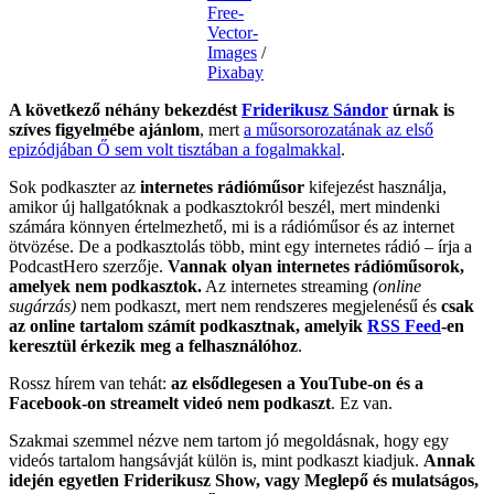
Free-
Vector-
Images
/
Pixabay
A következő néhány bekezdést
Friderikusz Sándor
úrnak is
szíves figyelmébe ajánlom
, mert
a műsorsorozatának az első
epizódjában Ő sem volt tisztában a fogalmakkal
.
Sok podkaszter az
internetes rádióműsor
kifejezést használja,
amikor új hallgatóknak a podkasztokról beszél, mert mindenki
számára könnyen értelmezhető, mi is a rádióműsor és az internet
ötvözése. De a podkasztolás több, mint egy internetes rádió – írja a
PodcastHero szerzője.
Vannak olyan internetes rádióműsorok,
amelyek nem podkasztok.
Az internetes streaming
(online
sugárzás)
nem podkaszt, mert nem rendszeres megjelenésű és
csak
az online tartalom számít podkasztnak, amelyik
RSS Feed
-en
keresztül érkezik meg a felhasználóhoz
.
Rossz hírem van tehát:
az elsődlegesen a YouTube-on és a
Facebook-on streamelt videó nem podkaszt
. Ez van.
Szakmai szemmel nézve nem tartom jó megoldásnak, hogy egy
videós tartalom hangsávját külön is, mint podkaszt kiadjuk.
Annak
idején egyetlen Friderikusz Show, vagy Meglepő és mulatságos,