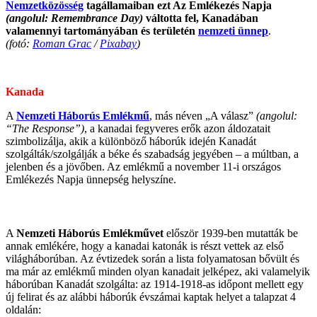
Nemzetközösség
tagállamaiban ezt Az Emlékezés Napja
(angolul: Remembrance Day)
váltotta fel, Kanadában
valamennyi tartományában és területén
nemzeti ünnep
.
(fotó:
Roman Grac
/
Pixabay
)
.
Kanada
A
Nemzeti Háborús Emlékmű
, más néven „A válasz”
(angolul:
“The Response”)
, a kanadai fegyveres erők azon áldozatait
szimbolizálja, akik a különböző háborúk idején Kanadát
szolgálták/szolgálják a béke és szabadság jegyében – a múltban, a
jelenben és a jövőben. Az emlékmű a november 11-i országos
Emlékezés Napja ünnepség helyszíne.
A
Nemzeti Háborús Emlékművet
először 1939-ben mutatták be
annak emlékére, hogy a kanadai katonák is részt vettek az első
világháborúban. Az évtizedek során a lista folyamatosan bővült és
ma már az emlékmű minden olyan kanadait jelképez, aki valamelyik
háborúban Kanadát szolgálta: az 1914-1918-as időpont mellett egy
új felirat és az alábbi háborúk évszámai kaptak helyet a talapzat 4
oldalán: