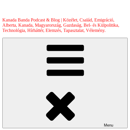
Skip
to
content
Kanada Banda Podcast & Blog | Közélet, Család, Emigráció,
Alberta, Kanada, Magyarország, Gazdaság, Bel- és Külpolitika,
Technológia, Hírháttér, Elemzés, Tapasztalat, Vélemény.
Menu