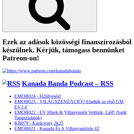
Ezek az adások közösségi finanszírozásból
készülnek. Kérjük, támogass bennünket
Patreon-on!
Kanada Banda Podcast – RSS
EMOB024 - H2ülyeség!
EMOB023 - VILÁGSZENZÁCIÓ!! Eladták az első GM
EV1-t!
EMOB022 - EV Hírek & Villanyautót Vettünk, Lájf! (Saját
Tapasztalatok)
KB079 - Karácsony 2k25
EMOB021 - Kanada És A Villanyautózás #2