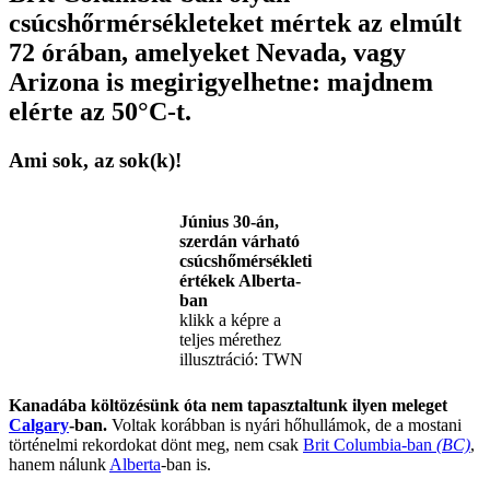
csúcshőrmérsékleteket mértek az elmúlt
72 órában, amelyeket Nevada, vagy
Arizona is megirigyelhetne: majdnem
elérte az 50°C-t.
Ami sok, az sok(k)!
Június 30-án,
szerdán várható
csúcshőmérsékleti
értékek Alberta-
ban
klikk a képre a
teljes mérethez
illusztráció: TWN
Kanadába költözésünk óta nem tapasztaltunk ilyen meleget
Calgary
-ban.
Voltak korábban is nyári hőhullámok, de a mostani
történelmi rekordokat dönt meg, nem csak
Brit Columbia-ban
(BC)
,
hanem nálunk
Alberta
-ban is.