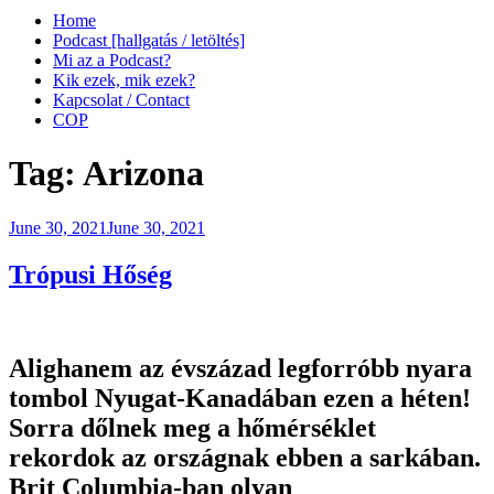
Home
Podcast [hallgatás / letöltés]
Mi az a Podcast?
Kik ezek, mik ezek?
Kapcsolat / Contact
COP
Tag:
Arizona
Posted
June 30, 2021
June 30, 2021
on
Trópusi Hőség
Alighanem az évszázad legforróbb nyara
tombol Nyugat-Kanadában ezen a héten!
Sorra dőlnek meg a hőmérséklet
rekordok az országnak ebben a sarkában.
Brit Columbia-ban olyan