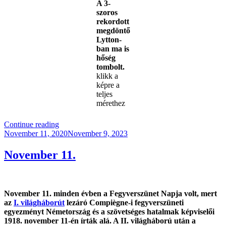
A 3-
szoros
rekordott
megdöntő
Lytton-
ban ma is
hőség
tombolt.
klikk a
képre a
teljes
mérethez
“Trópusi
Continue reading
Posted
Hőség”
November 11, 2020
November 9, 2023
on
November 11.
November 11. minden évben a Fegyverszünet Napja volt, mert
az
I. világháborút
lezáró Compiègne-i fegyverszüneti
egyezményt Németország és a szövetséges hatalmak képviselői
1918. november 11-én írták alá. A II. világháború után a