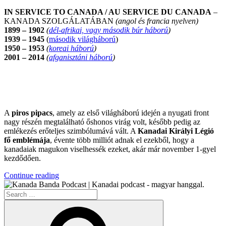
IN SERVICE TO CANADA / AU SERVICE DU CANADA
–
KANADA SZOLGÁLATÁBAN
(angol és francia nyelven)
1899 – 1902
(
dél-afrikai, vagy második búr háború
)
1939 – 1945
(
második világháború
)
1950 – 1953
(
koreai háború
)
2001 – 2014
(
afganisztáni háború
)
.
A
piros pipacs
, amely az első világháború idején a nyugati front
nagy részén megtalálható őshonos virág volt, később pedig az
emlékezés erőteljes szimbólumává vált. A
Kanadai Királyi Légió
fő emblémája
, évente több milliót adnak el ezekből, hogy a
kanadaiak magukon viselhessék ezeket, akár már november 1-gyel
kezdődően.
“November
Continue reading
11.”
Search
for:
Search