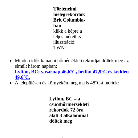
Történelmi
melegrekordok
Brit Columbia-
ban
klikk a képre a
teljes mérethez
illusztráció:
TWN
Minden idők kanadai hőmérsékleti rekordjai dőltek meg az
elmúlt három napban:
Lytton, BC: vasárnap 46,6°C, hétfőn 47,9°C és kedden
49,6°C.
A településen és környékén még ma is 48°C-t mértek:
Lytton, BC – a
csúcshőrmérsékleti
rekordok 72 óra
alatt 3 alkalommal
dőltek meg