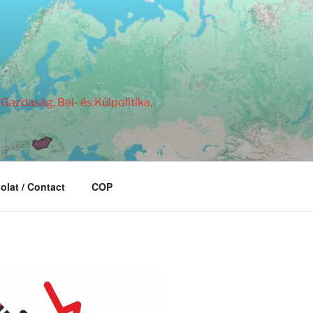
Gazdaság, Bel- és Külpolitika,
olat / Contact
COP