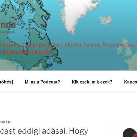
Közélet, Család, Emigráció, Alberta, Kanada, Magyarország, 
s, Tapasztalat, Vélemény.
töltés]
Mi az a Podcast?
Kik ezek, mik ezek?
Kapcs
DMIN
ast eddigi adásai. Hogy