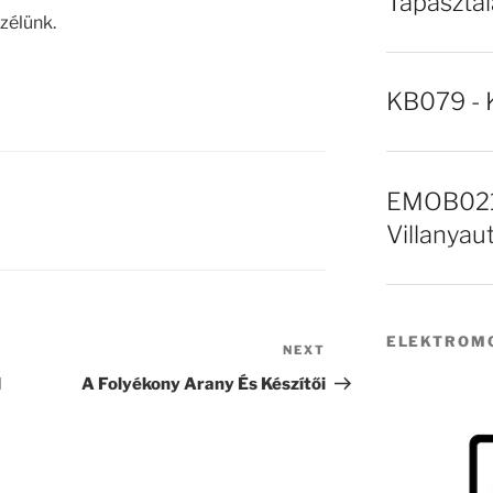
Tapasztal
zélünk.
KB079 - 
EMOB021 
Villanyau
ELEKTROMO
NEXT
Next
Post
d
A Folyékony Arany És Készítői