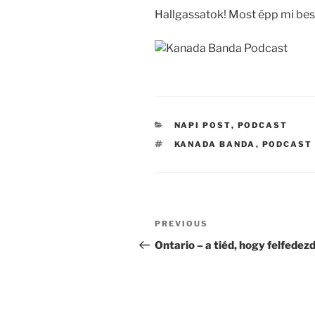
Hallgassatok! Most épp mi bes
CATEGORIES
NAPI POST
,
PODCAST
TAGS
KANADA BANDA
,
PODCAST
Post
Previous
PREVIOUS
navigation
Post
Ontario – a tiéd, hogy felfedez