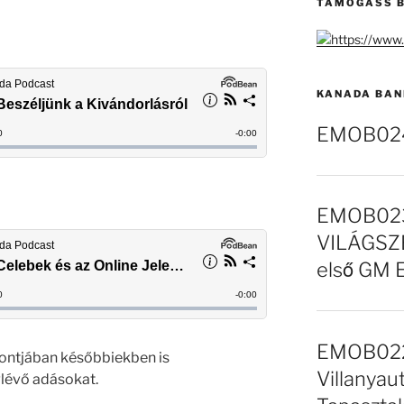
TÁMOGASS B
KANADA BAN
EMOB024 
EMOB023
VILÁGSZE
első GM 
EMOB022 
ntjában későbbiekben is
Villanyaut
lévő adásokat.