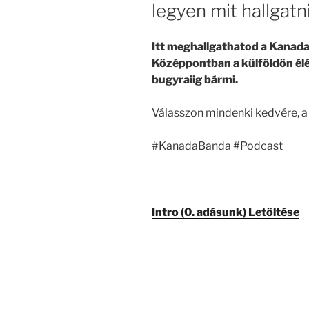
legyen mit hallgatni
Itt meghallgathatod a Kanada
Középpontban a külföldön élés
bugyraiig bármi.
Válasszon mindenki kedvére, a
#KanadaBanda #Podcast
Intro (0. adásunk) Letöltése