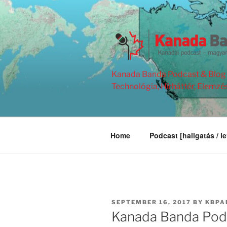
Skip
to
content
Kanada Banda Podcast & Blog | 
Technológia, Hírháttér, Elemzé
Home
Podcast [hallgatás / le
POSTED
SEPTEMBER 16, 2017
BY
KBPA
ON
Kanada Banda Podc