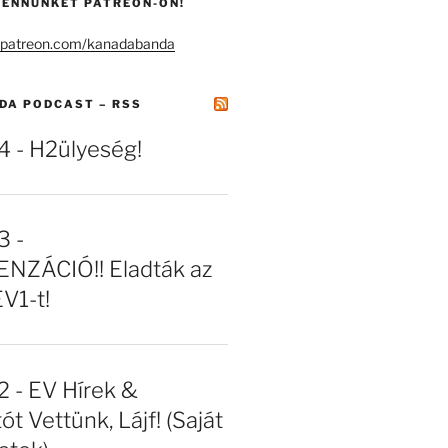
ENNÜNKET PATREON-ON!
DA PODCAST – RSS
- H2ülyeség!
 -
NZÁCIÓ!! Eladták az
EV1-t!
- EV Hírek &
ót Vettünk, Lájf! (Saját