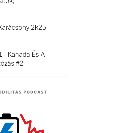
atok)
Karácsony 2k25
- Kanada És A
tózás #2
BILITÁS PODCAST