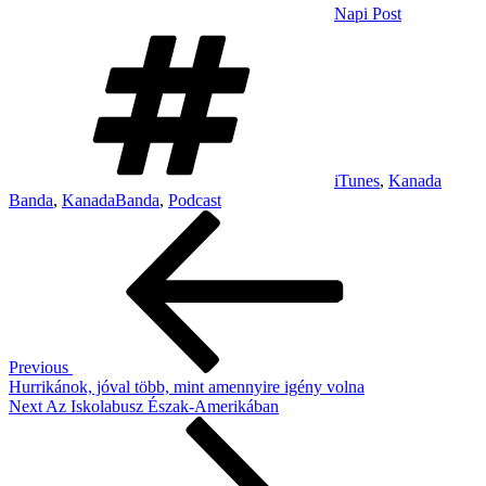
Napi Post
Tags
iTunes
,
Kanada
Banda
,
KanadaBanda
,
Podcast
Post
Previous
Post
navigation
Previous
Hurrikánok, jóval több, mint amennyire igény volna
Next
Next
Az Iskolabusz Észak-Amerikában
Post