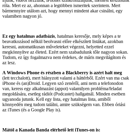
írjunk, videót nézzünk, iPhonet szinkronizáljunk, mentést készítsünk
róla. Mert ez az, ahonnan a legtöbben ismeritek szerintem. Mert
bármennyire utálom azt, hogy mennyi mindent akar csinálni, egy
valamiben nagyon jó.
Ez egy hatalmas adatbázis
, hatalmas keresője, mely képes a te
beavatkozásod nélkül beolvasni előre elkészített listákat, azokban
keresni, automatikusan műveleteket végezni, helyetted ezzel
megkönnyítve az életed. Ezért nem szabadulunk tőle nagyon sokan.
Tudom, ez így fogalmazva nem érdekes, de máris megvilágítom és
az lesz.
A Windows Phone és részben a Blackberry is azért halt meg
(lett tecchalott), mert hiányzott valami a háttérből. Ezért van ma csak
iPhone és (an)Droid. Legyen szó zenéről, ami nem a telefonodon
van, keress egy alkalmazást (appot) valamilyen probléma/feladat
megoldására, esetleg rádiót (Podcastet) hallgatnál. Minden esetben
ugyanoda jutunk. Kell egy lista, egy hatalmas lista, amiből
könnyedén meg tudom találni, amire szükségem van. Ebben óriási
az iTunes (és a Google Play is).
Mától a Kanada Banda elérhető lett iTunes-on is: