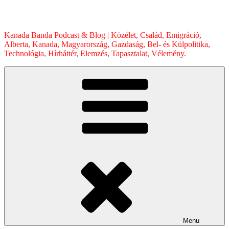
Skip
to
content
Kanada Banda Podcast & Blog | Közélet, Család, Emigráció,
Alberta, Kanada, Magyarország, Gazdaság, Bel- és Külpolitika,
Technológia, Hírháttér, Elemzés, Tapasztalat, Vélemény.
Menu