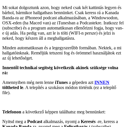
Mi sokat dolgoztunk azon, hogy neked csak két kattintás legyen és
bárhol, bármikor hallgathass bennünket. Csak keress rá a Kanada
Banda-ra az iPhoneod podcast alkalmazásában, a Windowsodon,
OSX-eden (ha Maced van) az iTunesban a Podcastekre. Iratkozz fel
(subscribe) és a program automatikusan ellenőrizni fogja, hogy van-
e új adás. Ha pedig van, azt le is tölti (WIFI-n persze) és jelzi is
neked, hogy készen áll a meghallgatásra.
Minden automatikusan és a legegyszerűbb formában. Nektek, a mi
hallgatóinknak. Reméljük tetszeni fog és örömmel használjátok ezt
az új lehetőséget.
Innentől technikai segítség következik akinek szüksége volna
rá:
Amennyiben még nem lenne
iTunes
a gépeden azt
INNEN
töltheted le
. A telepítés a szokásos módon történik (ez a telepítő
file).
Telefonon
a következő képpen találhatsz meg bennünket:
Nyitsd meg a
Podcast
alkalmazás, nyomj a
Keresés
-re, keress a
Kanada
Banda
-ra, nyomd meg a
Feliratkozás
-t (subscribe).