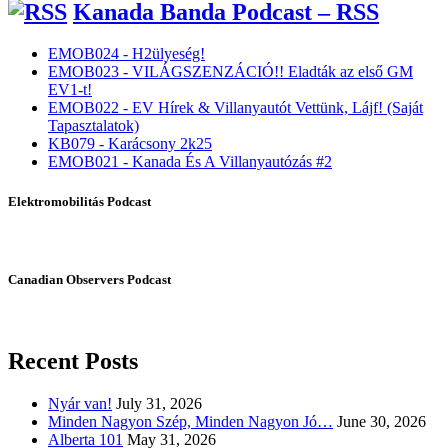
Kanada Banda Podcast – RSS
EMOB024 - H2ülyeség!
EMOB023 - VILÁGSZENZÁCIÓ!! Eladták az első GM
EV1-t!
EMOB022 - EV Hírek & Villanyautót Vettünk, Lájf! (Saját
Tapasztalatok)
KB079 - Karácsony 2k25
EMOB021 - Kanada És A Villanyautózás #2
Elektromobilitás Podcast
Canadian Observers Podcast
Recent Posts
Nyár van!
July 31, 2026
Minden Nagyon Szép, Minden Nagyon Jó…
June 30, 2026
Alberta 101
May 31, 2026