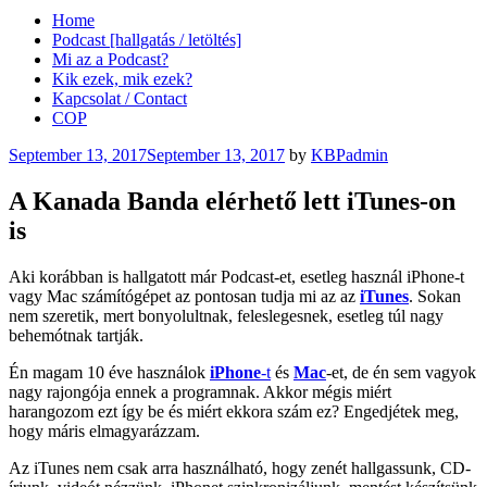
Home
Podcast [hallgatás / letöltés]
Mi az a Podcast?
Kik ezek, mik ezek?
Kapcsolat / Contact
COP
Posted
September 13, 2017
September 13, 2017
by
KBPadmin
on
A Kanada Banda elérhető lett iTunes-on
is
Aki korábban is hallgatott már Podcast-et, esetleg használ iPhone-t
vagy Mac számítógépet az pontosan tudja mi az az
iTunes
. Sokan
nem szeretik, mert bonyolultnak, feleslegesnek, esetleg túl nagy
behemótnak tartják.
Én magam 10 éve használok
iPhone
-t
és
Mac
-et, de én sem vagyok
nagy rajongója ennek a programnak. Akkor mégis miért
harangozom ezt így be és miért ekkora szám ez? Engedjétek meg,
hogy máris elmagyarázzam.
Az iTunes nem csak arra használható, hogy zenét hallgassunk, CD-