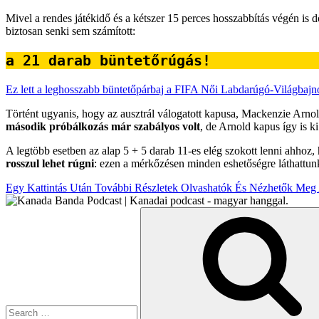
Mivel a rendes játékidő és a kétszer 15 perces hosszabbítás végén is 
biztosan senki sem számított:
a 21 darab büntetőrúgás!
Ez lett a leghosszabb büntetőpárbaj a FIFA Női Labdarúgó-Világbajn
Történt ugyanis, hogy az ausztrál válogatott kapusa, Mackenzie Arnold
második próbálkozás már szabályos volt
, de Arnold kapus így is ki
A legtöbb esetben az alap 5 + 5 darab 11-es elég szokott lenni ahhoz,
rosszul lehet rúgni
: ezen a mérkőzésen minden eshetőségre láthattunk
Egy Kattintás Után További Részletek Olvashatók És Nézhetők Meg 
Search
for: