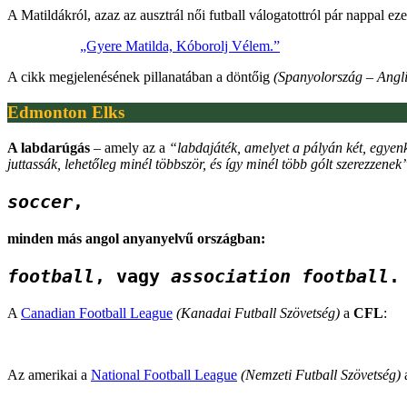
A Matildákról, azaz az ausztrál női futball válogatottról pár nappal ezel
„Gyere Matilda, Kóborolj Vélem.”
A cikk megjelenésének pillanatában a döntőig
(Spanyolország – Angl
Edmonton Elks
A labdarúgás
– amely az a
“labdajáték, amelyet a pályán két, egyenké
juttassák, lehetőleg minél többször, és így minél több gólt szerezzenek
soccer
, 
minden más angol anyanyelvű országban:
football
, vagy 
association football
.
A
Canadian Football League
(Kanadai Futball Szövetség)
a
CFL
:
Az amerikai a
National Football League
(Nemzeti Futball Szövetség)