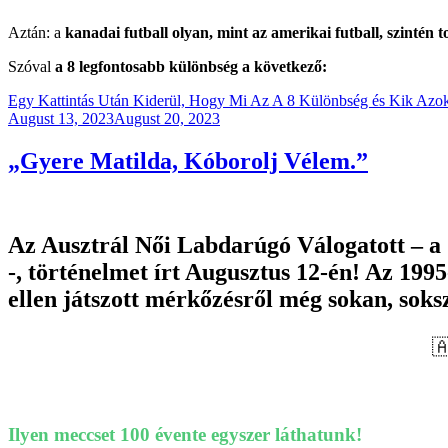
Aztán: a
kanadai futball olyan, mint az amerikai futball, szintén t
Szóval
a 8 legfontosabb különbség a következő:
Egy Kattintás Után Kiderül, Hogy Mi Az A 8 Különbség és Kik Azo
Posted
August 13, 2023
August 20, 2023
on
„Gyere Matilda, Kóborolj Vélem.”
Az Ausztrál Női Labdarúgó Válogatott – a
-, történelmet írt Augusztus 12-én! Az 199
ellen játszott mérkőzésről még sokan, soks

Ilyen meccset 100 évente egyszer láthatunk!