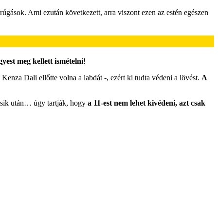
őrúgások. Ami ezután következett, arra viszont ezen az estén egészen
gyest meg kellett ismételni
!
nza Dali ellőtte volna a labdát -, ezért ki tudta védeni a lövést.
A
másik után… úgy tartják, hogy
a 11-est nem lehet kivédeni, azt csak