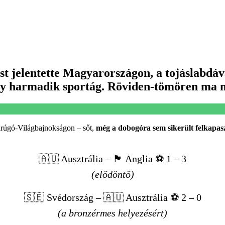
ást jelentette Magyarországon, a tojáslabdáv
egy harmadik sportág. Röviden-tömören ma m
darúgó-Világbajnokságon – sőt,
még a dobogóra sem sikerült felkapa
🇦🇺 Ausztrália – 🏴󠁧󠁢󠁥󠁮󠁧󠁿 Anglia ⚽️ 1 – 3
(elődöntő)
🇸🇪 Svédország – 🇦🇺 Ausztrália ⚽️ 2 – 0
(a bronzérmes helyezésért)