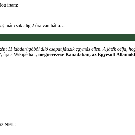
őtt írtam:
ia)
már csak alig 2 óra van hátra…
nt 11 labdarúgóból álló csapat játszik egymás ellen. A játék célja, hog
”
, írja a Wikipédia -,
megnevezése Kanadában, az Egyesült Államokb
az
NFL
: