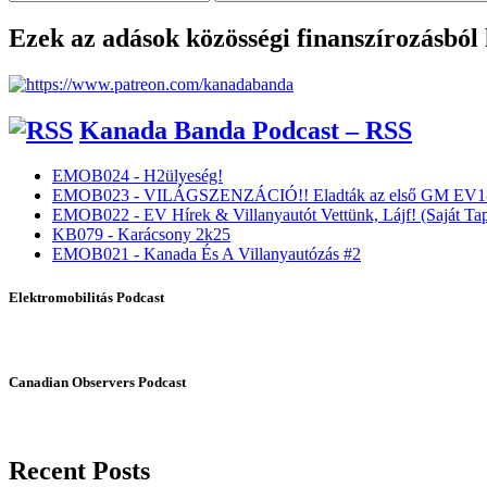
Ezek az adások közösségi finanszírozásból
Kanada Banda Podcast – RSS
EMOB024 - H2ülyeség!
EMOB023 - VILÁGSZENZÁCIÓ!! Eladták az első GM EV1-
EMOB022 - EV Hírek & Villanyautót Vettünk, Lájf! (Saját Tap
KB079 - Karácsony 2k25
EMOB021 - Kanada És A Villanyautózás #2
Elektromobilitás Podcast
Canadian Observers Podcast
Recent Posts