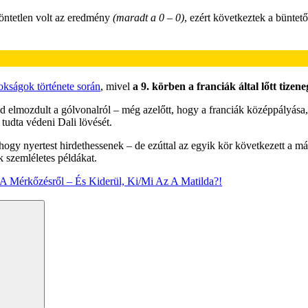
döntetlen volt az eredmény
(maradt a 0 – 0)
, ezért következtek a büntet
okságok története során
, mivel
a 9. körben a franciák által lőtt tizene
 elmozdult a gólvonalról – még azelőtt, hogy a franciák középpályása, Ke
 tudta védeni Dali lövését.
 hogy nyertest hirdethessenek – de ezúttal az egyik kör következett a 
 szemléletes példákat.
A Mérkőzésről – És Kiderül, Ki/Mi Az A Matilda?!
Search