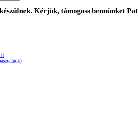
 készülnek. Kérjük, támogass bennünket Pa
t!
asztalatok)