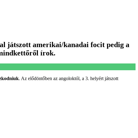
al játszott amerikai/kanadai focit pedig a
indkettőről írok.
szkodniuk
. Az elődöntőben az angoloktól, a 3. helyért játszott