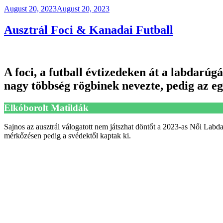
Posted
August 20, 2023
August 20, 2023
on
Ausztrál Foci & Kanadai Futball
A foci, a futball évtizedeken át a labdarúg
nagy többség rögbinek nevezte, pedig az 
Elkóborolt Matildák
Sajnos az ausztrál válogatott nem játszhat döntőt a 2023-as Női Lab
mérkőzésen pedig a svédektől kaptak ki.