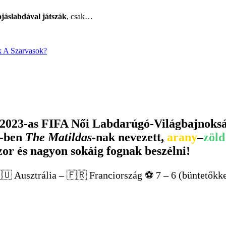
ojáslabdával játszák
, csak…
k A Szarvasok?
 2023-as FIFA Női Labdarúgó-Világbajnoksá
5-ben
The Matildas
-nak nevezett,
arany
–
zöld
zor és nagyon sokáig fognak beszélni!
🇺 Ausztrália – 🇫🇷 Franciország ⚽️ 7 – 6 (büntetőkke