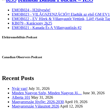
EMOB024 - H2ülyeség!
EMOB023 - VILÁGSZENZÁCIÓ!! Eladták az első GM EV1-
EMOB022 - EV Hírek & Villanyautót Vettünk, Lájf! (Saját Tap
KB079 - Karácsony 2k25
EMOB021 - Kanada És A Villanyautózás #2
Elektromobilitás Podcast
Canadian Observers Podcast
Recent Posts
Nyár van!
July 31, 2026
Minden Nagyon Szép, Minden Nagyon Jó…
June 30, 2026
Alberta 101
May 31, 2026
Magyarország Jövője: 2026-2030
April 19, 2026
Magyarország Választott 2026
April 12, 2026