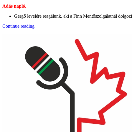
Adás napló.
Gergő levelére reagálunk, aki a Finn Mentőszolgálatnál dolgoz
“KB037
Continue reading
–
Elektrokalandorok”