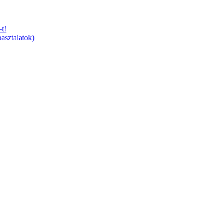
t!
asztalatok)