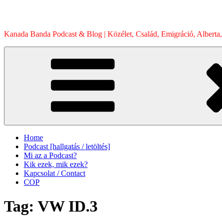
Skip
to
content
Kanada Banda Podcast & Blog | Közélet, Család, Emigráció, Alberta,
Home
Podcast [hallgatás / letöltés]
Mi az a Podcast?
Kik ezek, mik ezek?
Kapcsolat / Contact
COP
Tag:
VW ID.3