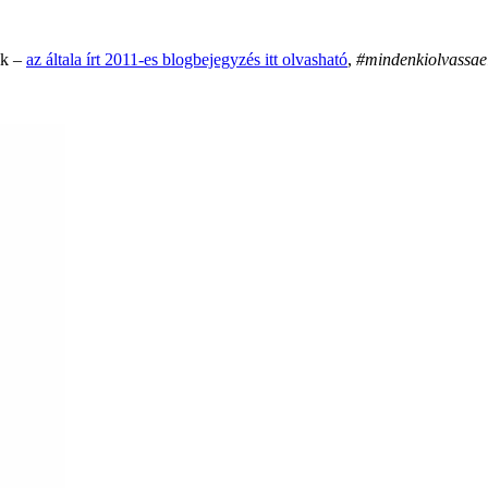
ik –
az általa írt 2011-es blogbejegyzés itt olvasható
,
#mindenkiolvassae