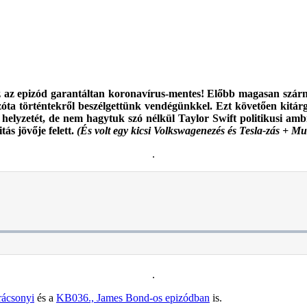
 ez az epizód garantáltan koronavírus-mentes! Előbb magasan szár
óta történtekről beszélgettünk vendégünkkel. Ezt követően kitárgy
 helyzetét, de nem hagytuk szó nélkül Taylor Swift politikusi amb
ás jövője felett.
(És volt egy kicsi Volkswagenezés és Tesla-zás + Mus
.
.
rácsonyi
és a
KB036., James Bond-os epizódban
is.