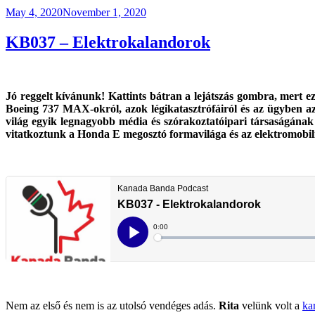
Posted
May 4, 2020
November 1, 2020
on
KB037 – Elektrokalandorok
Jó reggelt kívánunk! Kattints bátran a lejátszás gombra, mert
Boeing 737 MAX-okról, azok légikatasztrófáiról és az ügyben az
világ egyik legnagyobb média és szórakoztatóipari társaságának
vitatkoztunk a Honda E megosztó formavilága és az elektromobilit
Nem az első és nem is az utolsó vendéges adás.
Rita
velünk volt a
ka