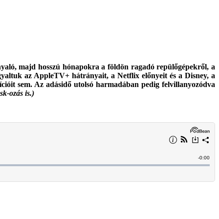
nyaló, majd hosszú hónapokra a földön ragadó repülőgépekről, a
altuk az AppleTV+ hátrányait, a Netflix előnyeit és a Disney, a
ícióit sem. Az adásidő utolsó harmadában pedig felvillanyozódva
k-ozás is.)