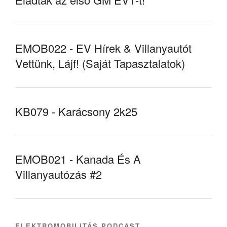
EMOB022 - EV Hírek & Villanyautót
Vettünk, Lájf! (Saját Tapasztalatok)
KB079 - Karácsony 2k25
EMOB021 - Kanada És A
Villanyautózás #2
ELEKTROMOBILITÁS PODCAST