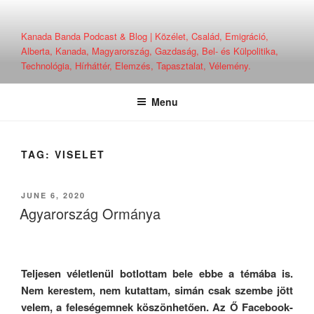
Skip
to
Kanada Banda Podcast & Blog | Közélet, Család, Emigráció,
content
Alberta, Kanada, Magyarország, Gazdaság, Bel- és Külpolitika,
Technológia, Hírháttér, Elemzés, Tapasztalat, Vélemény.
Menu
TAG:
VISELET
POSTED
JUNE 6, 2020
ON
Agyarország Ormánya
Teljesen véletlenül botlottam bele ebbe a témába is.
Nem kerestem, nem kutattam, simán csak szembe jött
velem, a feleségemnek köszönhetően. Az Ő Facebook-