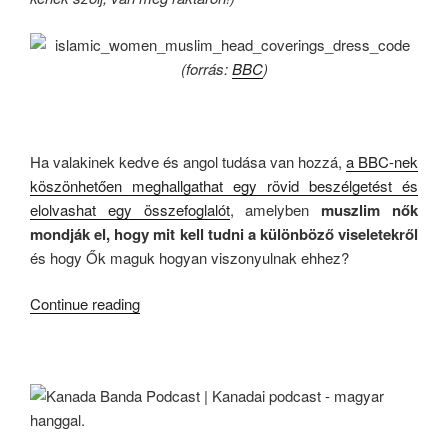
(forrás:
BBC
)
.
Ha valakinek kedve és angol tudása van hozzá,
a BBC-nek
köszönhetően meghallgathat egy rövid beszélgetést és
elolvashat egy összefoglalót
, amelyben
muszlim nők
mondják el, hogy mit kell tudni a különböző viseletekről
és hogy Ők maguk hogyan viszonyulnak ehhez?
“Agyarország
Continue reading
Ormánya”