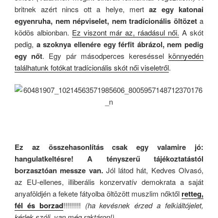
britnek azért nincs ott a helye, mert
az egy katonai
egyenruha, nem népviselet, nem tradícionális öltözet
a
ködös albionban.
Ez viszont már az, ráadásul női.
A skót
pedig,
a szoknya ellenére egy férfit ábrázol, nem pedig
egy nőt
. Egy pár másodperces kereséssel
könnyedén
találhatunk fotókat tradícionális skót női viseletről
.
.
Ez az összehasonlítás csak egy valamire jó:
hangulatkeltésre! A tényszerű tájékoztatástól
borzasztóan messze van.
Jól látod hát, Kedves Olvasó,
az EU-ellenes, illiberális konzervatív demokrata a saját
anyaföldjén a fekete fátyolba öltözött muszlim nőktől
retteg,
fél és borzad
!!!!!!!!!
(ha kevésnek érzed a felkiáltójelet,
kérlek szólj, van még raktáron!)