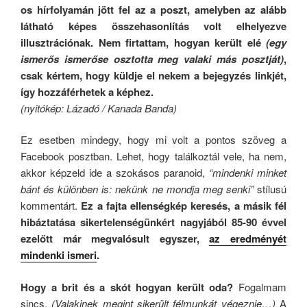
os hírfolyamán jött fel az a poszt, amelyben az alább
látható képes összehasonlítás volt elhelyezve
illusztrációnak. Nem firtattam, hogyan került elé
(egy
ismerős ismerőse osztotta meg valaki más posztját)
,
csak kértem, hogy küldje el nekem a bejegyzés linkjét,
így hozzáférhetek a képhez.
(nyitókép: Lázadó / Kanada Banda)
Ez esetben mindegy, hogy mi volt a pontos szöveg a
Facebook posztban. Lehet, hogy találkoztál vele, ha nem,
akkor képzeld ide a szokásos paranoid,
“mindenki minket
bánt és különben is: nekünk ne mondja meg senki”
stílusú
kommentárt.
Ez a fajta ellenségkép keresés, a másik fél
hibáztatása sikertelenségünkért nagyjából 85-90 évvel
ezelőtt már megvalósult egyszer,
az eredményét
mindenki ismeri
.
Hogy a brit és a skót hogyan került oda?
Fogalmam
sincs.
(Valakinek megint sikerült félmunkát végeznie…)
A