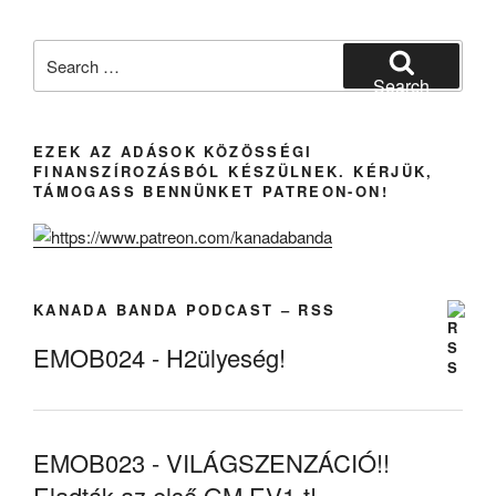
Search
for:
Search
EZEK AZ ADÁSOK KÖZÖSSÉGI
FINANSZÍROZÁSBÓL KÉSZÜLNEK. KÉRJÜK,
TÁMOGASS BENNÜNKET PATREON-ON!
KANADA BANDA PODCAST – RSS
EMOB024 - H2ülyeség!
EMOB023 - VILÁGSZENZÁCIÓ!!
Eladták az első GM EV1-t!