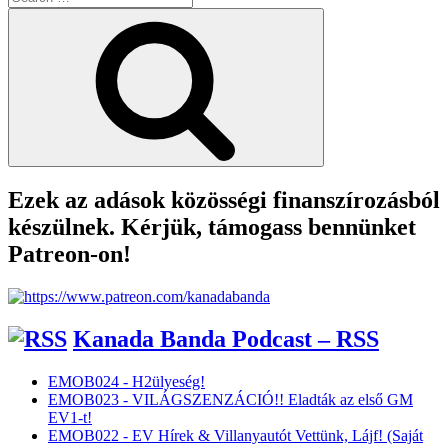
for:
Search
Ezek az adások közösségi finanszírozásból
készülnek. Kérjük, támogass bennünket
Patreon-on!
Kanada Banda Podcast – RSS
EMOB024 - H2ülyeség!
EMOB023 - VILÁGSZENZÁCIÓ!! Eladták az első GM
EV1-t!
EMOB022 - EV Hírek & Villanyautót Vettünk, Lájf! (Saját