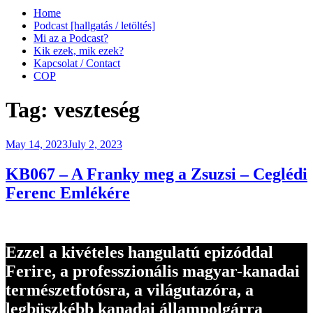
Home
Podcast [hallgatás / letöltés]
Mi az a Podcast?
Kik ezek, mik ezek?
Kapcsolat / Contact
COP
Tag:
veszteség
Posted
May 14, 2023
July 2, 2023
on
KB067 – A Franky meg a Zsuzsi – Ceglédi
Ferenc Emlékére
Ezzel a kivételes hangulatú epizóddal
Ferire, a professzionális magyar-kanadai
természetfotósra, a világutazóra, a
legbüszkébb kanadai állampolgárra