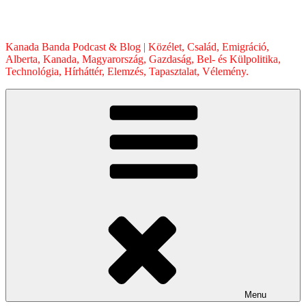
Skip
to
content
Kanada Banda Podcast & Blog | Közélet, Család, Emigráció,
Alberta, Kanada, Magyarország, Gazdaság, Bel- és Külpolitika,
Technológia, Hírháttér, Elemzés, Tapasztalat, Vélemény.
Menu