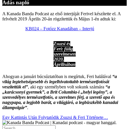
Adás napló
A Kanada Banda Podcast az első interjúját Ferivel készítette el. A
felvételt 2019 Április 20-án rögzítettük és Május 1-én adtuk ki:
KB024 – Fotózz Kanadában – Interjú
Zsuzsi és
Feri: fülig
szerelmesen
2020.
Áprilisában
Ahogyan a januári búcsúztatóban is megírtuk, Feri halálával
“a
világ legtehetségesebb és legelhivatottabb természetfotósát
veszítettük el”
, aki egy személyben volt sokunk számára
“a
„karácsonyi gyermek”, a Brit Columbia-i „helyi legény”, a
szenvedélyes természetfotós, a szerelmes férj, a szerető apa és
nagypapa, a legjobb barát, a világjáró, a legbüszkébb kanadai
állampolgár”
.
Egy Kattintás Után Folytatódik Zsuzsi & Feri Története…
Search