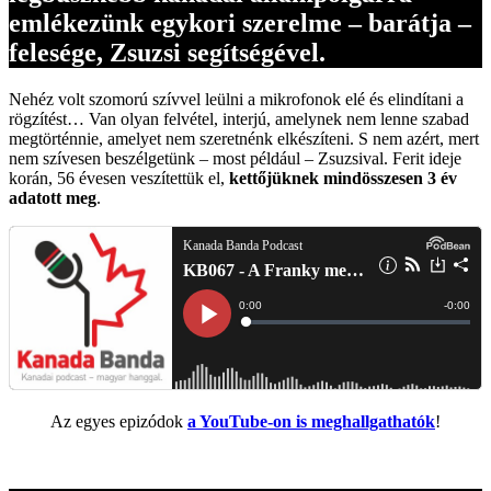
emlékezünk egykori szerelme – barátja –
felesége, Zsuzsi segítségével.
Nehéz volt szomorú szívvel leülni a mikrofonok elé és elindítani a
rögzítést… Van olyan felvétel, interjú, amelynek nem lenne szabad
megtörténnie, amelyet nem szeretnénk elkészíteni. S nem azért, mert
nem szívesen beszélgetünk – most például – Zsuzsival. Ferit ideje
korán, 56 évesen veszítettük el,
kettőjüknek mindösszesen 3 év
adatott meg
.
Az egyes epizódok
a YouTube-on is meghallgathatók
!
.