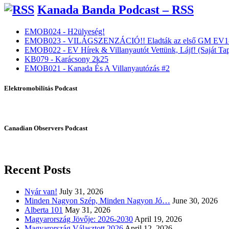
Kanada Banda Podcast – RSS
EMOB024 - H2ülyeség!
EMOB023 - VILÁGSZENZÁCIÓ!! Eladták az első GM EV1-
EMOB022 - EV Hírek & Villanyautót Vettünk, Lájf! (Saját Tap
KB079 - Karácsony 2k25
EMOB021 - Kanada És A Villanyautózás #2
Elektromobilitás Podcast
Canadian Observers Podcast
Recent Posts
Nyár van!
July 31, 2026
Minden Nagyon Szép, Minden Nagyon Jó…
June 30, 2026
Alberta 101
May 31, 2026
Magyarország Jövője: 2026-2030
April 19, 2026
Magyarország Választott 2026
April 12, 2026