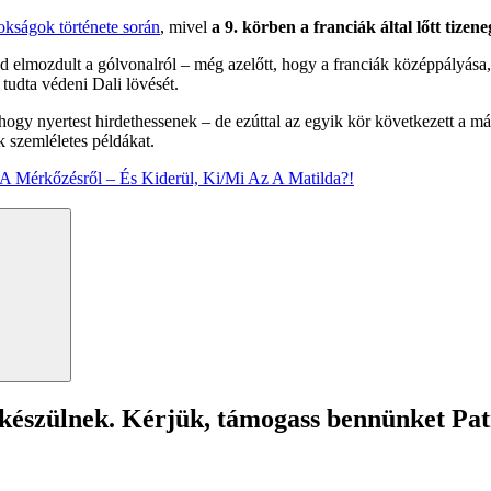
okságok története során
, mivel
a 9. körben a franciák által lőtt tizene
 elmozdult a gólvonalról – még azelőtt, hogy a franciák középpályása, Ke
 tudta védeni Dali lövését.
 hogy nyertest hirdethessenek – de ezúttal az egyik kör következett a 
 szemléletes példákat.
A Mérkőzésről – És Kiderül, Ki/Mi Az A Matilda?!
Search
 készülnek. Kérjük, támogass bennünket Pa