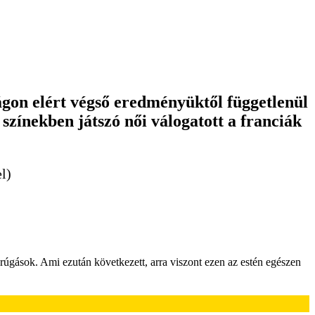
gon elért végső eredményüktől függetlenül
színekben játszó női válogatott a franciák
l)
őrúgások. Ami ezután következett, arra viszont ezen az estén egészen