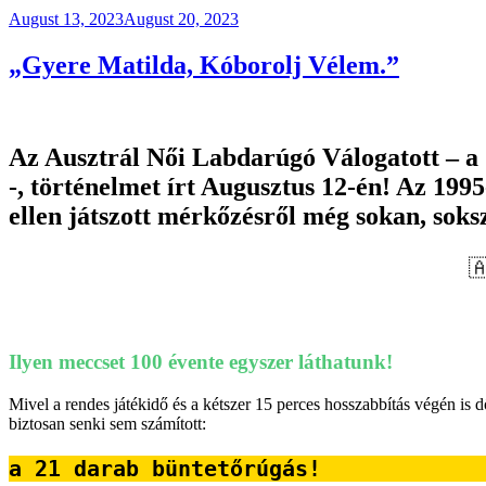
Posted
August 13, 2023
August 20, 2023
on
„Gyere Matilda, Kóborolj Vélem.”
Az Ausztrál Női Labdarúgó Válogatott – a
-, történelmet írt Augusztus 12-én! Az 199
ellen játszott mérkőzésről még sokan, soks

Ilyen meccset 100 évente egyszer láthatunk!
Mivel a rendes játékidő és a kétszer 15 perces hosszabbítás végén is 
biztosan senki sem számított:
a 21 darab büntetőrúgás!