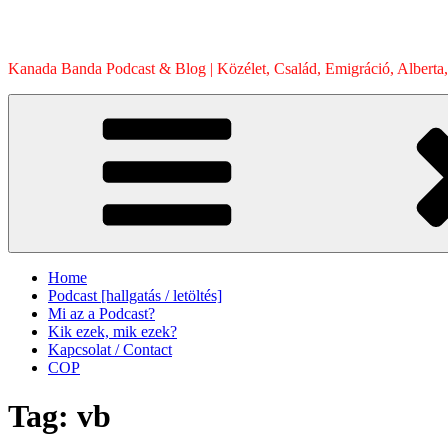
Skip
to
content
Kanada Banda Podcast & Blog | Közélet, Család, Emigráció, Alberta,
Home
Podcast [hallgatás / letöltés]
Mi az a Podcast?
Kik ezek, mik ezek?
Kapcsolat / Contact
COP
Tag:
vb