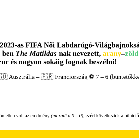
 2023-as FIFA Női Labdarúgó-Világbajnoksá
5-ben
The Matildas
-nak nevezett,
arany
–
zöld
zor és nagyon sokáig fognak beszélni!
🇺 Ausztrália – 🇫🇷 Franciország ⚽️ 7 – 6 (büntetőkke
döntetlen volt az eredmény
(maradt a 0 – 0)
, ezért következtek a büntet