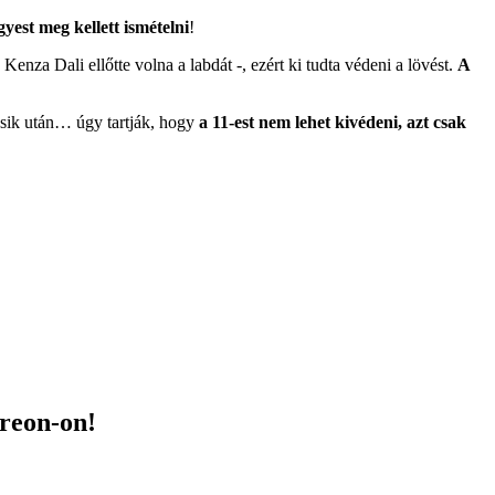
gyest meg kellett ismételni
!
nza Dali ellőtte volna a labdát -, ezért ki tudta védeni a lövést.
A
másik után… úgy tartják, hogy
a 11-est nem lehet kivédeni, azt csak
treon-on!