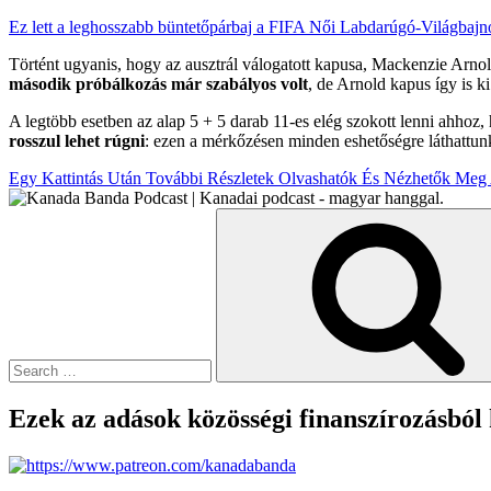
Ez lett a leghosszabb büntetőpárbaj a FIFA Női Labdarúgó-Világbajn
Történt ugyanis, hogy az ausztrál válogatott kapusa, Mackenzie Arnold
második próbálkozás már szabályos volt
, de Arnold kapus így is ki
A legtöbb esetben az alap 5 + 5 darab 11-es elég szokott lenni ahhoz,
rosszul lehet rúgni
: ezen a mérkőzésen minden eshetőségre láthattunk
Egy Kattintás Után További Részletek Olvashatók És Nézhetők Meg 
Search
for:
Ezek az adások közösségi finanszírozásból