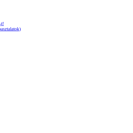
t!
asztalatok)