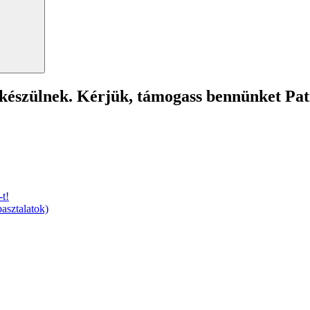
 készülnek. Kérjük, támogass bennünket Pa
t!
asztalatok)