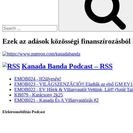
Ezek az adások közösségi finanszírozásból
Kanada Banda Podcast – RSS
EMOB024 - H2ülyeség!
EMOB023 - VILÁGSZENZÁCIÓ!! Eladták az első GM EV1-
EMOB022 - EV Hírek & Villanyautót Vettünk, Lájf! (Saját Tap
KB079 - Karácsony 2k25
EMOB021 - Kanada És A Villanyautózás #2
Elektromobilitás Podcast