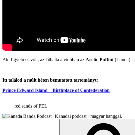
Aki figyelmes volt, az láthatta a vidóban az
Arctic Puffint
(Lunda) is,
Itt találod a múlt héten bemutatott tartományt:
Prince Edward Island – Birthplace of Confederation
red sands of PEI.
Search
for: