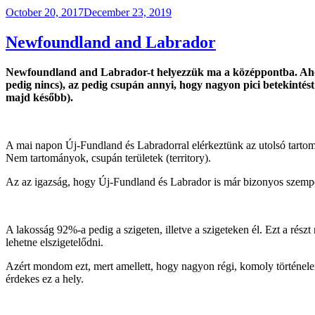
Posted
October 20, 2017
December 23, 2019
on
Newfoundland and Labrador
Newfoundland and Labrador-t helyezzük ma a középpontba. Aho
pedig nincs), az pedig csupán annyi, hogy nagyon pici betekinté
majd később).
A mai napon Új-Fundland és Labradorral elérkeztünk az utolsó tarto
Nem tartományok, csupán területek (territory).
Az az igazság, hogy Új-Fundland és Labrador is már bizonyos szempont
A lakosság 92%-a pedig a szigeten, illetve a szigeteken él. Ezt a rés
lehetne elszigetelődni.
Azért mondom ezt, mert amellett, hogy nagyon régi, komoly történele
érdekes ez a hely.