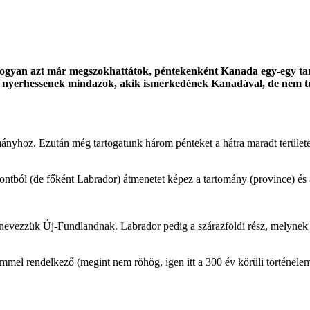
gyan azt már megszokhattátok, péntekenként Kanada egy-egy tar
st nyerhessenek mindazok, akik ismerkedének Kanadával, de nem tud
mányhoz. Ezután még tartogatunk három pénteket a hátra maradt terüle
ból (de főként Labrador) átmenetet képez a tartomány (province) és a t
zt nevezzük Új-Fundlandnak. Labrador pedig a szárazföldi rész, melynek
mmel rendelkező (megint nem röhög, igen itt a 300 év körüli történele