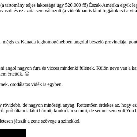
(a tartomány teljes lakossága úgy 520.000 fő) Észak-Amerika egyik legr
vasolt és ez azóta sem változott (a videókban is látni fogjátok ezt a virá
gben, mégis ez Kanada leghomogénebben angolul beszélő provinciája, po
eni angol nagyon fura és vicces mindenki fülének. Külön neve van a ka
em értettük. 😀
nek, csodálatos vidék is egyben.
egy rövidebb, de nagyon minőségi anyag. Rettentően érdekes az, hogy e
ől próbáltam találni bármit, konkrétan semmi, de semmi sem volt You
letesen játszik a zene szövege a színekkel.