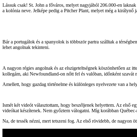
Lássuk csak! St. John a főváros, melyet nagyjából 206.000-en laknak 
a kolónia neve. Jelképe pedig a Pitcher Plant, melyet még a királynő ja
Bár a portugálok és a spanyolok is többször partra szálltak a térsé
lehet angolnak tekinteni.
A nagyon régies angolnak és az elszigeteltségnek köszönhetően az itt
kollegám, aki Newfoundland-on nőtt fel és valóban, időnként szavát n
Amellett, hogy gazdag történelme és különleges nyelvezete van a hely
Ismét két videót választottam, hogy beszéljenek helyettem. Az első 
videókat készítenek. Nem győztem válogatni. Míg korábban Québec-r
Na, de tessék nézni, mert tetszeni fog. Az első rövidebb, de nagyon öt