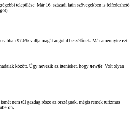
égebbi települése. Már 16. századi latin szövegekben is felfedezhető
got).
ntosabban 97.6% vallja magát angolul beszélőnek. Már amennyire ezt
nadaiak között. Úgy nevezik az ittenieket, hogy
newfie
. Volt olyan
z ismét nem túl gazdag része az országnak, mégis remek turizmus
Tube-on.