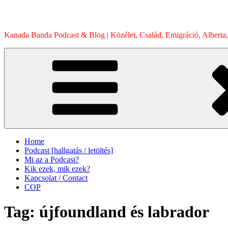
Skip
to
content
Kanada Banda Podcast & Blog | Közélet, Család, Emigráció, Alberta,
Home
Podcast [hallgatás / letöltés]
Mi az a Podcast?
Kik ezek, mik ezek?
Kapcsolat / Contact
COP
Tag:
újfoundland és labrador