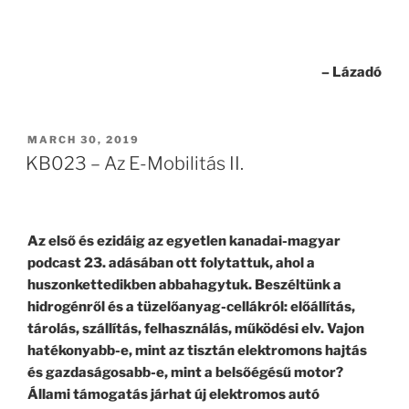
– Lázadó
POSTED
MARCH 30, 2019
ON
KB023 – Az E-Mobilitás II.
Az első és ezidáig az egyetlen kanadai-magyar
podcast 23. adásában ott folytattuk, ahol a
huszonkettedikben abbahagytuk. Beszéltünk
a
hidrogénről és a tüzelőanyag-cellákról: előállítás,
tárolás, szállítás, felhasználás, működési elv. Vajon
hatékonyabb-e, mint az tisztán elektromons hajtás
és gazdaságosabb-e, mint a belsőégésű motor?
Állami támogatás járhat új elektromos autó