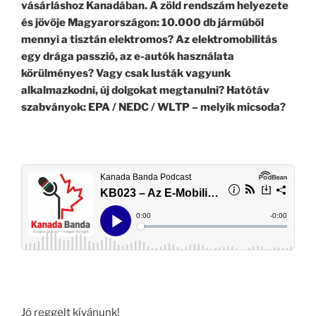
vásárláshoz Kanadában. A zöld rendszám helyezete
és jövője Magyarországon: 10.000 db járműből
mennyi a tisztán elektromos? Az elektromobilitás
egy drága passzió, az e-autók használata
körülményes? Vagy csak lusták vagyunk
alkalmazkodni, új dolgokat megtanulni? Hatótáv
szabványok:
EPA / NEDC / WLTP – melyik micsoda?
Jó reggelt kívánunk!