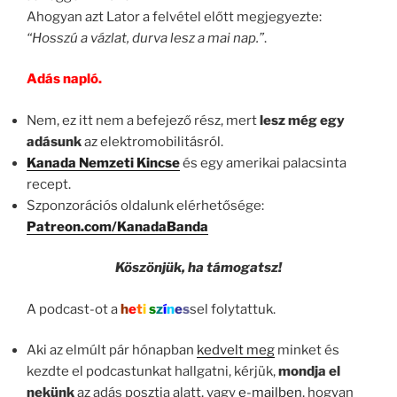
Ahogyan azt Lator a felvétel előtt megjegyezte:
“Hosszú a vázlat, durva lesz a mai nap.”
.
Adás napló.
Nem, ez itt nem a befejező rész, mert
lesz még egy
adásunk
az elektromobilitásról.
Kanada Nemzeti Kincse
és egy amerikai palacsinta
recept.
Szponzorációs oldalunk elérhetősége:
Patreon.com/KanadaBanda
Köszönjük, ha támogatsz!
A podcast-ot a
h
e
t
i
s
z
í
n
e
s
sel folytattuk.
Aki az elmúlt pár hónapban
kedvelt meg
minket és
kezdte el podcastunkat hallgatni, kérjük,
mondja el
nekünk
az adás posztja alatt, vagy
e-mailben
, hogyan