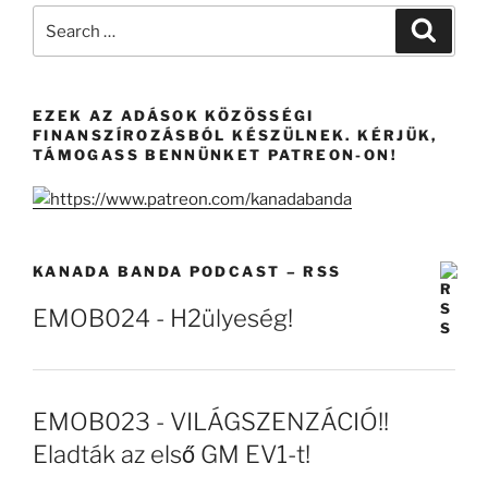
Search
Search
for:
EZEK AZ ADÁSOK KÖZÖSSÉGI
FINANSZÍROZÁSBÓL KÉSZÜLNEK. KÉRJÜK,
TÁMOGASS BENNÜNKET PATREON-ON!
KANADA BANDA PODCAST – RSS
EMOB024 - H2ülyeség!
EMOB023 - VILÁGSZENZÁCIÓ!!
Eladták az első GM EV1-t!