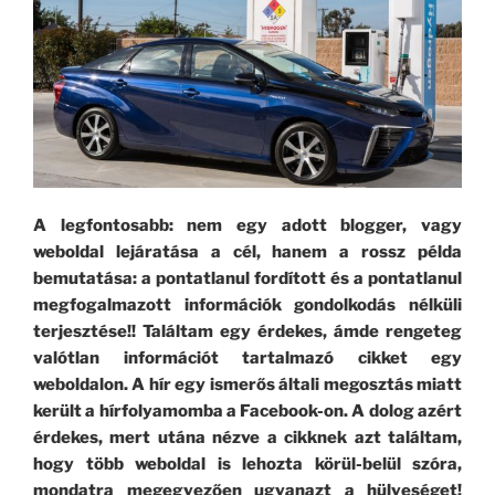
A legfontosabb: nem egy adott blogger, vagy
weboldal lejáratása a cél, hanem a rossz példa
bemutatása: a pontatlanul fordított és a pontatlanul
megfogalmazott információk gondolkodás nélküli
terjesztése!! Találtam
egy érdekes, ámde rengeteg
valótlan információt tartalmazó cikket egy
weboldalon. A hír egy ismerős általi megosztás miatt
került a hírfolyamomba a Facebook-on. A dolog azért
érdekes, mert utána nézve a cikknek azt találtam,
hogy több weboldal is lehozta körül-belül szóra,
mondatra megegyezően ugyanazt a hülyeséget!