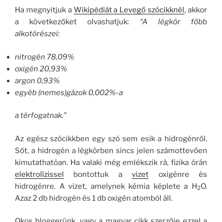
Ha megnyitjuk a
Wikipédiát a Levegő szócikknél
, akkor
a következőket olvashatjuk:
“A légkör főbb
alkotórészei:
nitrogén 78,09%
oxigén 20,93%
argon 0,93%
egyéb (nemes)gázok 0,002%-a
a térfogatnak.”
Az egész szócikkben egy szó sem esik a hidrogénről.
Sőt, a hidrogén a légkörben sincs jelen számottevően
kimutathatóan. Ha valaki még emlékszik rá, fizika órán
elektrolízissel
bontottuk a
vizet
oxigénre és
hidrogénre. A vizet, amelynek kémia képlete a H
O.
2
Azaz 2 db hidrogén és 1 db oxigén atomból áll.
Okos bloggerünk, vagy a magyar cikk szerzője ezzel a