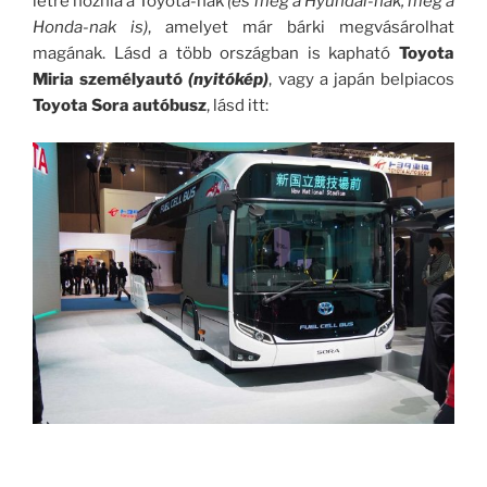
létre hoznia a Toyota-nak
(és még a Hyundai-nak, meg a
Honda-nak is)
, amelyet már bárki megvásárolhat
magának. Lásd a több országban is kapható
Toyota
Miria személyautó
(nyitókép)
, vagy a japán belpiacos
Toyota Sora autóbusz
, lásd itt: