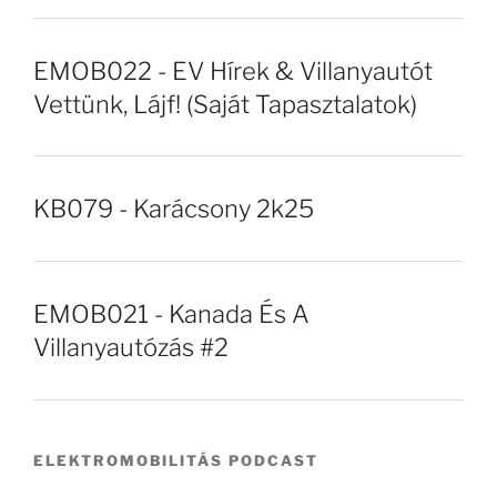
EMOB022 - EV Hírek & Villanyautót
Vettünk, Lájf! (Saját Tapasztalatok)
KB079 - Karácsony 2k25
EMOB021 - Kanada És A
Villanyautózás #2
ELEKTROMOBILITÁS PODCAST