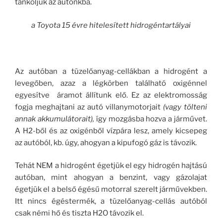
tankoljuk az autónkba.
a Toyota 15 évre hitelesített hidrogéntartályai
Az autóban a tüzelőanyag-cellákban a hidrogént a
levegőben, azaz a légkörben található oxigénnel
egyesítve áramot állítunk elő. Ez az elektromosság
fogja meghajtani az autó villanymotorjait
(vagy tölteni
annak akkumulátorait),
így mozgásba hozva a járművet.
A H2-ből és az oxigénből vízpára lesz, amely kicsepeg
az autóból, kb. úgy, ahogyan a kipufogó gáz is távozik.
Tehát NEM a hidrogént égetjük el egy hidrogén hajtású
autóban, mint ahogyan a benzint, vagy gázolajat
égetjük el a belső égésű motorral szerelt járművekben.
Itt nincs égéstermék, a tüzelőanyag-cellás autóból
csak némi hő és tiszta H2O távozik el.