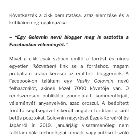
Következzék a cikk bemutatása, azaz elemzése és a
kritikáim megfogalmazása.
– “Egy Golovnin nevű blogger meg is osztotta a
Facebookon véleményét.”
Mivel a cikk csak szóban említi a forrást és nincs
egyetlen
(közvetlen)
link se a forráshoz, magam
próbáltam utána keresni az említett bloggernek. A
Facebook-on találtam egy
Vasily Golovnin
nevű
felhasználót, akinek közel 7000 követője van. Ő
rendszeresen publikálja gondolatait, kommentárjait,
véleményét anyanyelvén, azaz oroszul. A beépített
fordító segítségével sikerült angolra fordítani a cirill
betűs posztokat. Golovnin nagyrészt Észak-Koreáról és
Japánról ír. 2019. januárjáig visszamenőleg nem
találtam nála technológiai témájú, vagy autókról szóló