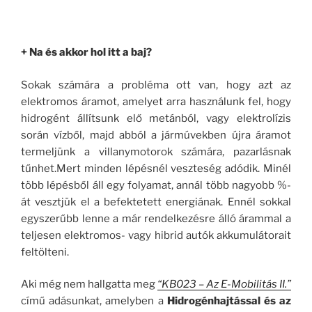
+ Na és akkor hol itt a baj?
Sokak számára a probléma ott van, hogy azt az
elektromos áramot, amelyet arra használunk fel, hogy
hidrogént állítsunk elő metánból, vagy elektrolízis
során vízből, majd abból a jármúvekben újra áramot
termeljünk a villanymotorok számára, pazarlásnak
tűnhet.Mert minden lépésnél veszteség adódik. Minél
több lépésből áll egy folyamat, annál több nagyobb %-
át vesztjük el a befektetett energiának. Ennél sokkal
egyszerűbb lenne a már rendelkezésre álló árammal a
teljesen elektromos- vagy hibrid autók akkumulátorait
feltölteni.
Aki még nem hallgatta meg
“KB023 – Az E-Mobilitás II.”
című adásunkat, amelyben a
Hidrogénhajtással és az