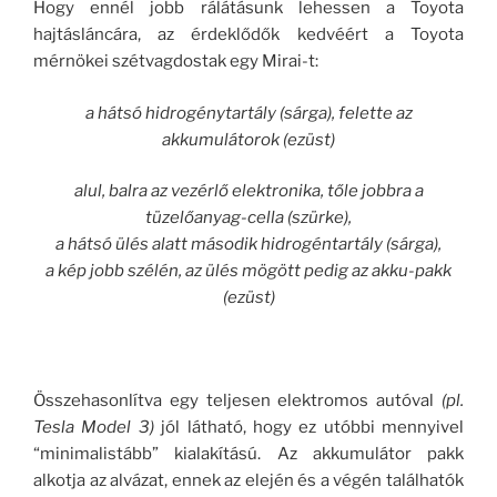
Hogy ennél jobb rálátásunk lehessen a Toyota
hajtásláncára, az érdeklődők kedvéért a Toyota
mérnökei szétvagdostak egy Mirai-t:
a hátsó hidrogénytartály (sárga), felette az
akkumulátorok (ezüst)
alul, balra az vezérlő elektronika, tőle jobbra a
tüzelőanyag-cella (szürke),
a hátsó ülés alatt második hidrogéntartály (sárga),
a kép jobb szélén, az ülés mögött pedig az akku-pakk
(ezüst)
Összehasonlítva egy teljesen elektromos autóval
(pl.
Tesla Model 3)
jól látható, hogy ez utóbbi mennyivel
“minimalistább” kialakítású. Az akkumulátor pakk
alkotja az alvázat, ennek az elején és a végén találhatók