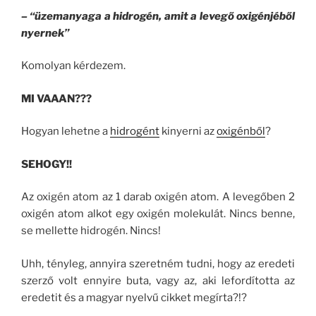
– “üzemanyaga a hidrogén, amit a levegő oxigénjéből
nyernek”
Komolyan kérdezem.
MI VAAAN???
Hogyan lehetne a
hidrogént
kinyerni az
oxigénből
?
SEHOGY!!
Az oxigén atom az 1 darab oxigén atom. A levegőben
2
oxigén atom alkot egy oxigén molekulát.
Nincs benne,
se mellette hidrogén. Nincs!
Uhh, tényleg, annyira szeretném tudni, hogy az eredeti
szerző volt ennyire buta, vagy az, aki lefordította az
eredetit és a magyar nyelvű cikket megírta?!?