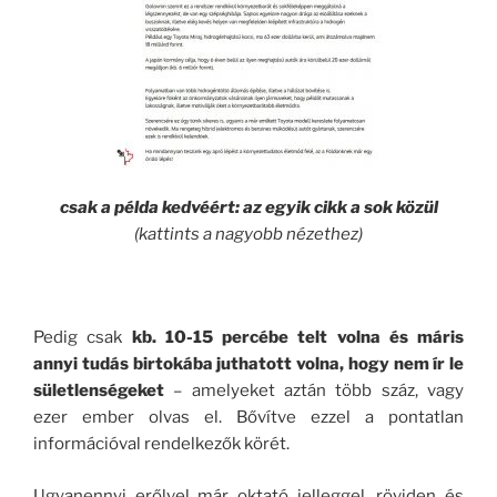
csak a példa kedvéért: az egyik cikk a sok közül
(kattints a nagyobb nézethez)
Pedig csak
kb. 10-15 percébe telt volna és máris
annyi tudás birtokába juthatott volna, hogy nem ír le
sületlenségeket
– amelyeket aztán több száz, vagy
ezer ember olvas el. Bővítve ezzel a pontatlan
információval rendelkezők körét.
Ugyanennyi erőlvel már oktató jelleggel, röviden és