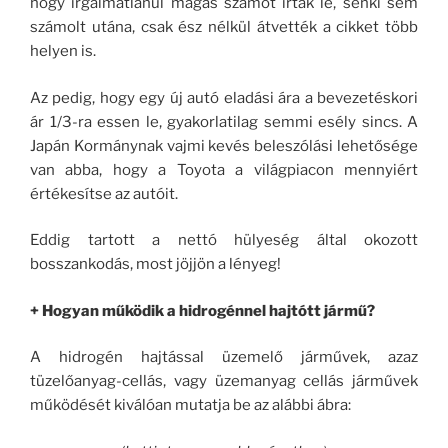
hogy irgalmatlanul magas számot írtak le, senki sem
számolt utána, csak ész nélkül átvették a cikket több
helyen is.
Az pedig, hogy egy új autó eladási ára a bevezetéskori
ár 1/3-ra essen le, gyakorlatilag semmi esély sincs. A
Japán Kormánynak vajmi kevés beleszólási lehetősége
van abba, hogy a Toyota a világpiacon mennyiért
értékesítse az autóit.
Eddig tartott a nettó hülyeség által okozott
bosszankodás, most jöjjön a lényeg!
+ Hogyan működik a hidrogénnel hajtótt jármű?
A hidrogén hajtással üzemelő járművek, azaz
tüzelőanyag-cellás, vagy üzemanyag cellás járművek
működését kiválóan mutatja be az alábbi ábra: