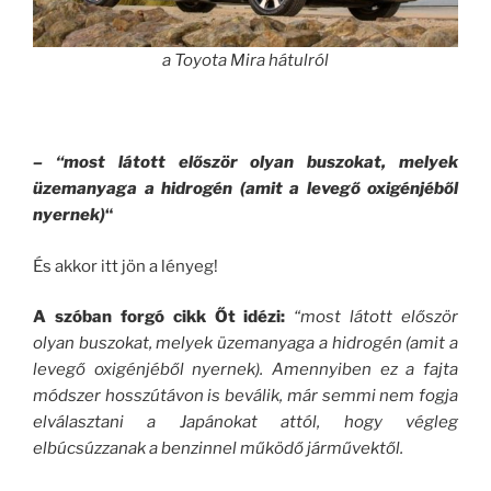
a Toyota Mira hátulról
– “most látott először olyan buszokat, melyek
üzemanyaga a hidrogén (amit a levegő oxigénjéből
nyernek)
“
És akkor itt jön a lényeg!
A szóban forgó cikk Őt idézi:
“most látott először
olyan buszokat, melyek üzemanyaga a hidrogén (amit a
levegő oxigénjéből nyernek). Amennyiben ez a fajta
módszer hosszútávon is beválik, már semmi nem fogja
elválasztani a Japánokat attól, hogy végleg
elbúcsúzzanak a benzinnel működő járművektől.