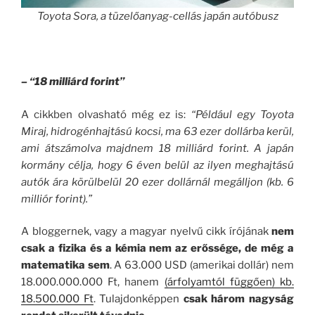
Toyota Sora, a tüzelőanyag-cellás japán autóbusz
– “18 milliárd forint”
A cikkben olvasható még ez is:
“Például egy Toyota
Miraj, hidrogénhajtású kocsi, ma 63 ezer dollárba kerül,
ami átszámolva majdnem 18 milliárd forint.
A japán
kormány célja, hogy 6 éven belül az ilyen meghajtású
autók ára körülbelül 20 ezer dollárnál megálljon (kb. 6
milliór forint).”
A bloggernek, vagy a magyar nyelvű cikk írójának
nem
csak a fizika és a kémia nem az erőssége, de még a
matematika sem
. A 63.000 USD (amerikai dollár) nem
18.000.000.000 Ft, hanem
(árfolyamtól függően) kb.
18.500.000 Ft
. Tulajdonképpen
csak három nagyság