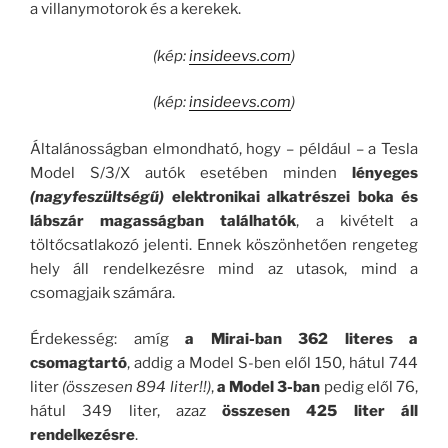
a villanymotorok és a kerekek.
(kép:
insideevs.com
)
(kép:
insideevs.com
)
Általánosságban elmondható, hogy – például – a Tesla
Model S/3/X autók esetében minden
lényeges
(nagyfeszültségű)
elektronikai alkatrészei boka és
lábszár magasságban találhatók
, a kivételt a
töltőcsatlakozó jelenti. Ennek köszönhetően rengeteg
hely áll rendelkezésre mind az utasok, mind a
csomagjaik számára.
Érdekesség: amíg
a Mirai-ban 362 literes a
csomagtartó
, addig a Model S-ben elől 150, hátul 744
liter
(összesen 894 liter!!)
,
a Model 3-ban
pedig elől 76,
hátul 349 liter, azaz
összesen 425 liter áll
rendelkezésre
.