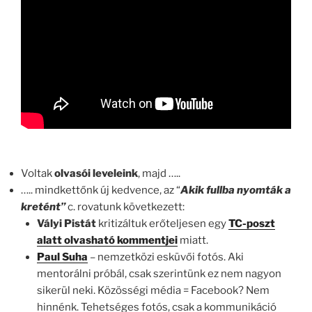
Voltak
olvasói leveleink
, majd …..
….. mindkettőnk új kedvence, az “
Akik
fullba nyomták a
kretént”
c. rovatunk következett:
Vályi Pistát
kritizáltuk erőteljesen egy
TC-poszt
alatt olvasható kommentjei
miatt.
Paul Suha
– nemzetközi esküvői fotós. Aki
mentorálni próbál, csak szerintünk ez nem nagyon
sikerül neki. Közösségi média = Facebook? Nem
hinnénk. Tehetséges fotós, csak a kommunikáció