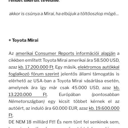
rendet sikerült tévednie
.
akkor is csúnya a Mirai, ha elbújuk a töltőoszlop mögé…
+ Toyota Mirai
Az
amerikai Consumer Reports információi alapján
a
cikkben említett Toyota Mirai amerikai ára 58.500 USD,
azaz
kb. 17.200.000 Ft
. Egy másik,
elektromos autókkal
foglalkozó fórum szerint
jelentős állami támogatás is
elérhető az USA-ban a Toyota Mirai vásárlása esetén,
amelynek ára így már csak 45.000 USD, azaz
kb.
13.220.000 Ft
. Európában
(pontosabban
Németországban)
egy kicsit többet kérnek el az
autóért, az induló ára 60.000 EUR, azaz
kb. 19.600.000
Ft
.
DE NEM 18 milliárd Ft!! És nem tűnt fel senkinek sem,