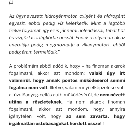
(..)
Az úgynevezett hidrogénmotor, oxigént és hidrogént
egyesít, ebből pedig víz keletkezik. Mint a legtöbb
fizikai folyamat, így ez is jár némi hőleadással, tehát hőt
és vízgőzt is a légkörbe bocsát. Ennek a folyamatnak az
energiája pedig megmozgatja a villanymotort, ebből
pedig áram termelődik.”
A problémám abból adódik, hogy – ha finoman akarok
fogalmazni, akkor azt mondom:
valaki úgy írt
valamiről, hogy annak pontos működéséről semmi
fogalma nem volt
. Illetve, valamennyi elképzelése volt
a tüzelőanyag-cellás autó működéséről, de
nem nézett
utána a részleteknek
. Ha nem akarok finoman
fogalmazni, akkor azt mondom, hogy annyira
igénytelen volt, hogy
az sem zavarta, hogy
irgalmatlan ostobaságokat hordott össze
!!!