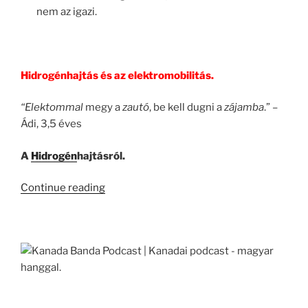
nem az igazi.
Hidrogénhajtás és az elektromobilitás.
“Ele
ktommal
megy a
zautó
, be kell dugni a
zájamba
.” –
Ádi, 3,5 éves
A
Hidrogén
hajtásról.
“KB023
Continue reading
–
Az
E-
Mobilitás
II.”