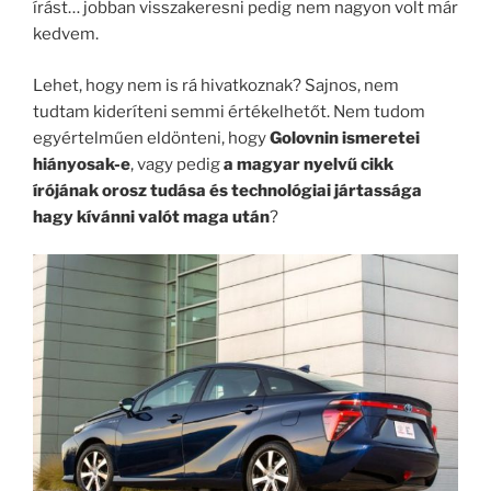
írást… jobban visszakeresni pedig nem nagyon volt már
kedvem.
Lehet, hogy nem is rá hivatkoznak? Sajnos, nem
tudtam kideríteni semmi értékelhetőt. Nem tudom
egyértelműen eldönteni, hogy
Golovnin ismeretei
hiányosak-e
, vagy pedig
a magyar nyelvű cikk
írójának orosz tudása és technológiai jártassága
hagy kívánni valót maga után
?