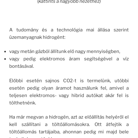
(
kattints a nagyobb nézethez)
A tudomány és a technológia mai állása szerint
üzemanyagnak hidrogént:
vagy metán gázból állítunk elő nagy mennyiségben,
vagy pedig elektromos áram segítségével a víz
bontásával.
Előbbi esetén sajnos CO2-t is termelünk, utóbbi
esetén pedig olyan áramot használunk fel, amivel a
teljesen elektromos- vagy hibrid autókat akár fel is
tölthetnénk.
Ha már megvan a hidrogén, azt az előállítás helyéről el
kell szállítani a töltőállomásokra. Ott átfejtik a
töltőállomás tartájaiba, ahonnan pedig mi majd bele