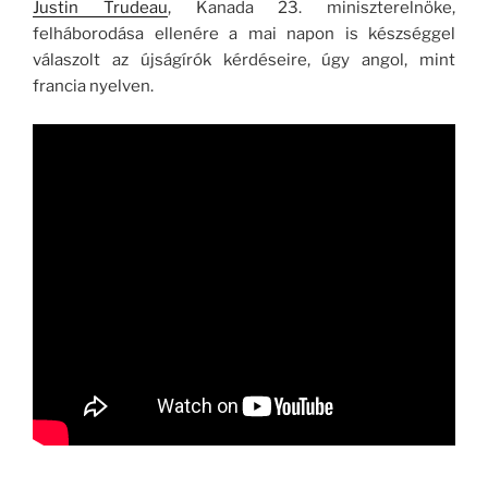
Justin Trudeau
, Kanada 23. miniszterelnöke,
felháborodása ellenére a mai napon is készséggel
válaszolt az újságírók kérdéseire, úgy angol, mint
francia nyelven.