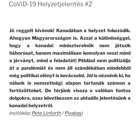
ON
CoViD-19 Helyzetjelentés #2
Jó reggelt kívánok! Kanadában a helyzet fokozódik.
Ahogyan Magyarországon is. Azzal a különbséggel,
hogy a kanadai miniszterelnök nem játszik
háborúsat, hanem maximálisan komolyan veszi mind
a járványt, mind a feladatát! Például nem politizálja
át a pandémiát és nem áll szándékában mindebből
még politikai előnyt is kovácsolni. Jól is néznénk ki, ha
nálunk is nemzetiségi alapon tartanák számon a
fertőzötteket. De térjünk vissza a valóban fontos
dolgokra, azaz következzen az aktuális jelentésünk a
kanadai helyzetről.
(nyitókép:
Pete Linforth
/
Pixabay
)