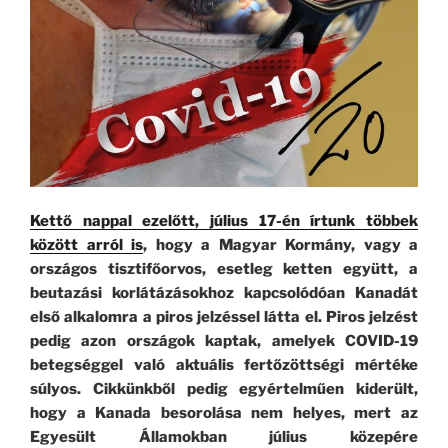
Kettő nappal ezelőtt, július 17-én írtunk többek
között arról is
, hogy a Magyar Kormány, vagy a
országos tisztifőorvos, esetleg ketten együtt, a
beutazási korlátázásokhoz kapcsolódóan Kanadát
első alkalomra a piros jelzéssel látta el. Piros jelzést
pedig azon országok kaptak, amelyek COVID-19
betegséggel való aktuális fertőzöttségi mértéke
súlyos. Cikkünkből pedig egyértelműen kiderült,
hogy a Kanada besorolása nem helyes, mert az
Egyesült Államokban július közepére