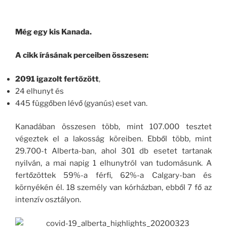
Még egy kis Kanada.
A cikk írásának perceiben összesen:
2091 igazolt fertőzött
,
24 elhunyt és
445 függőben lévő (gyanús) eset van.
Kanadában összesen több, mint 107.000 tesztet
végeztek el a lakosság köreiben. Ebből több, mint
29.700-t Alberta-ban, ahol 301 db esetet tartanak
nyilván, a mai napig 1 elhunytról van tudomásunk. A
fertőzöttek 59%-a férfi, 62%-a Calgary-ban és
környékén él. 18 személy van kórházban, ebből 7 fő az
intenzív osztályon.