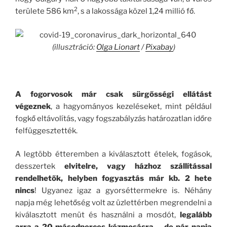
2
területe 586 km
, s a lakossága közel 1,24 millió fő.
(illusztráció:
Olga Lionart
/
Pixabay
)
A fogorvosok már csak sürgősségi ellátást
végeznek
, a hagyományos kezeléseket, mint például
fogkő eltávolítás, vagy fogszabályzás határozatlan időre
felfüggesztették.
A legtöbb étteremben a kiválasztott ételek, fogások,
desszertek
elvitelre, vagy házhoz szállítással
rendelhetők, helyben fogyasztás már kb. 2 hete
nincs
! Ugyanez igaz a gyorséttermekre is. Néhány
napja még lehetőség volt az üzlettérben megrendelni a
kiválasztott menüt és használni a mosdót,
legalább