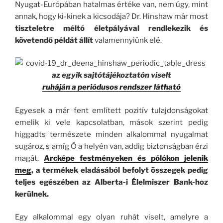
Nyugat-Európában hatalmas értéke van, nem úgy, mint
annak, hogy ki-kinek a kicsodája? Dr. Hinshaw már most
tiszteletre méltó életpályával rendlekezik és
követendő példát állít
valamennyiünk elé.
az egyik sajtótájékoztatón viselt
ruháján a periódusos rendszer látható
Egyesek a már fent említett pozitív tulajdonságokat
emelik ki vele kapcsolatban, mások szerint pedig
higgadts természete minden alkalommal nyugalmat
sugároz, s amíg Ő a helyén van, addig biztonságban érzi
magát.
Arcképe festményeken és pólókon jelenik
meg
, a termékek eladásából befolyt összegek pedig
teljes egészében az Alberta-i Élelmiszer Bank-hoz
kerülnek.
Egy alkalommal egy olyan ruhát viselt, amelyre a