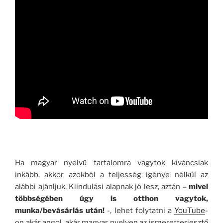
Ha magyar nyelvű tartalomra vagytok kíváncsiak
inkább, akkor azokból a teljesség igénye nélkül az
alábbi ajánljuk. Kiindulási alapnak jó lesz, aztán –
mivel
többségében úgy is otthon vagytok,
munka/bevásárlás után!
-, lehet folytatni a
YouTube
-
on akár angol, akár magyar nyelven az ismeretterjesztő