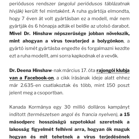
periódusos rendszer
(angolul periódusos táblázatnak
hívják)
került fel mintaként. A ruha gyártója elmondta,
hogy 7 éven át volt gyártásban ez a modell, már nem
gyártják és 6 hónapja adták el belőle az utolsó darabot.
Mivel Dr. Hinshaw népszerűsége jobban növekszik,
mint ahogyan a vírus tovaterjed a bolygónkon
, a
gyártó ismét gyártásba engedte és forgalmazni kezdte
ezt a ruha modellt, ami sorra kapkodnak el a vevők.
Dr. Deena Hinshaw
-nak március 17. óta
rajongói klubja
van a Facebook-on
, a cikk írásának ideje alatt ehhez
már 2.635-en csatlakoztak és több, mint 150 poszt
jelent meg a csoportban.
Kanada Kormánya egy 30 millió dolláros kampányt
indított
(természetsen angol és francia nyelven)
,
a 15
másodperc hosszúságú szpotokkal szeretnék a
lakosság figyelmét felhívni arra, hogyan ők maguk
hogyan és mit tehetnek a vírus terjedésének