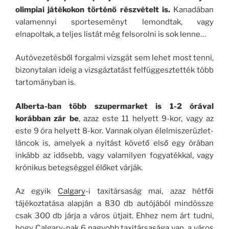
olimpiai játékokon történő részvételt is.
Kanadában
valamennyi sporteseményt lemondtak, vagy
elnapoltak, a teljes listát még felsorolni is sok lenne…
Autóvezetésből forgalmi vizsgát sem lehet most tenni,
bizonytalan ideig a vizsgáztatást felfüggesztették több
tartományban is.
Alberta-ban több szupermarket is 1-2 órával
korábban zár be
, azaz este 11 helyett 9-kor, vagy az
este 9 óra helyett 8-kor. Vannak olyan élelmiszerüzlet-
láncok is, amelyek a nyitást követő első egy órában
inkább az idősebb, vagy valamilyen fogyatékkal, vagy
krónikus betegséggel élőket várják.
Az egyik
Calgary
-i taxitársaság mai, azaz hétfői
tájékoztatása alapján a 830 db autójából mindössze
csak 300 db járja a város útjait. Ehhez nem árt tudni,
hogy Calgary-nak 6 nagyobb taxitársasága van, a város