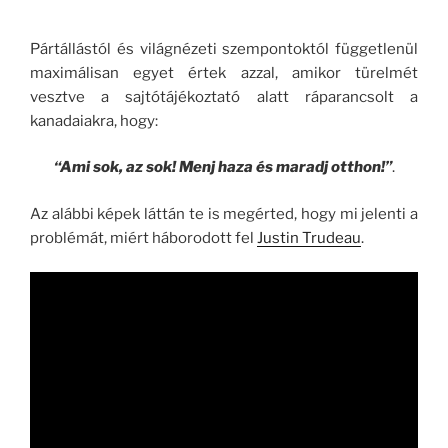
Pártállástól és világnézeti szempontoktól függetlenül
maximálisan egyet értek azzal, amikor türelmét
vesztve a sajtótájékoztató alatt ráparancsolt a
kanadaiakra, hogy:
“Ami sok, az sok! Menj haza és maradj otthon!”
.
Az alábbi képek láttán te is megérted, hogy mi jelenti a
problémát, miért háborodott fel
Justin Trudeau
.