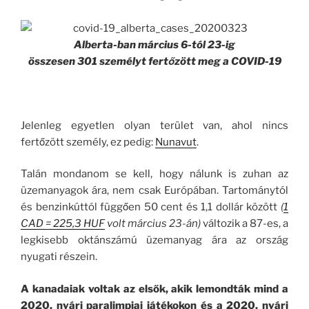
Alberta-ban március 6-tól 23-ig
összesen 301 személyt fertőzött meg a COVID-19
Jelenleg egyetlen olyan terület van, ahol nincs
fertőzött személy, ez pedig:
Nunavut
.
Talán mondanom se kell, hogy nálunk is zuhan az
üzemanyagok ára, nem csak Európában. Tartománytól
és benzinkúttól függően 50 cent és 1,1 dollár között
(
1
CAD = 225,3 HUF
volt március 23-án)
változik a 87-es, a
legkisebb oktánszámú üzemanyag ára az ország
nyugati részein.
A kanadaiak voltak az elsők, akik lemondták mind a
2020. nyári paralimpiai játékokon és a 2020. nyári