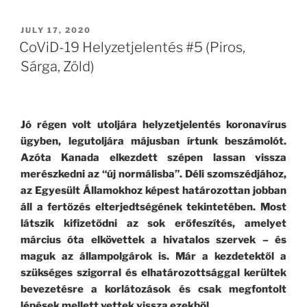
Helyzetjelentés
#5.5
POSTED
JULY 17, 2020
ON
(Pirosból
CoViD-19 Helyzetjelentés #5 (Piros,
>>
Sárga, Zöld)
Sárgába)”
Jó régen volt utoljára helyzetjelentés koronavírus
ügyben, legutoljára májusban írtunk beszámolót.
Azóta Kanada elkezdett szépen lassan vissza
merészkedni az “új normálisba”. Déli szomszédjához,
az Egyesült Államokhoz képest határozottan jobban
áll a fertőzés elterjedtségének tekintetében. Most
látszik kifizetődni az sok erőfeszítés, amelyet
március óta elkövettek a hivatalos szervek – és
maguk az állampolgárok is. Már a kezdetektől a
szükséges szigorral és elhatározottsággal kerültek
bevezetésre a korlátozások és csak megfontolt
lépések mellett vettek vissza ezekből.