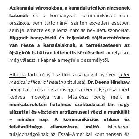
Az kanadai városokban, a kanadai utcákon nincsenek
katonák
és a kormányzati kommunikációt sem
országos, sem tartományi szinten egyetlen esetben
sem jellemezte és jellemzi harcias hevületű szónoklat.
Higgadt hangvételű és teljeskörű tájékoztatásban
van része a kanadaiaknak, s természetesen az
újságírók is bátran feltehetik kérdéseiket
, amelyekre
még választ is kapnak a megfelelő személytől.
Alberta
tartomány tisztifőorvosa (angol nyelven
chief
medical officer of health
a titulusa),
Dr. Deena Hinshaw
pedig hatalmas népszerűségnek örvend! Egyrészt mert
kedves mosolya van. Másrészt pedig mert
a
munkaterületén hatalmas szaktudással bír, nagy
alázattal és végtelen profizmussal végzi a munkáját
– minden nap
.
A kommunikációs stílusa és
felkészültsége elismerésre méltó.
Mindezen
tulajdonságoknak az Észak-Amerikai kontinensen és