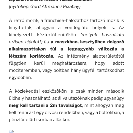
(nyitókép:
Gerd Altmann
/
Pixabay
)
A retró mozik, a franchise-hálózathoz tartozó mozik is
kinyitottak, ahogyan a vendéglátó helyek is. Az
kihelyezett kézfertőtlenítőkön
(melyek használata
erősen ajánlott)
és
a maszkban, kesztyűben dolgozó
alkalmazottakon túl a legnagyobb változás a
létszám korlátozás
. Az intézmény alapterületétúl
függően kerül meghatározásra, hogy adott
moziteremben, vagy boltban hány ügyfél tartózkodhat
egyidőben.
A közlekedési eszközökön is csak minden második
ülőhely használható, az állva utazóknak pedig ugyanúgy
meg kell tartani a 2m távolságot
, mint ahogyan meg
kell tenni azt egy orvosi rendelőben, vagy a boltokban, a
pénztár előtti sorban álláskor.