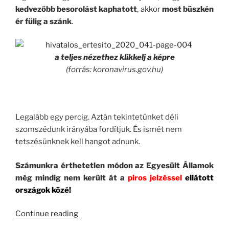
kedvezőbb besorolást kaphatott
, akkor
most büszkén
ér fülig a szánk
.
a teljes nézethez klikkelj a képre
(forrás: koronavirus.gov.hu)
.
Legalább egy percig. Aztán tekintetünket déli
szomszédunk irányába fordítjuk. És ismét nem
tetszésünknek kell hangot adnunk.
Számunkra érthetetlen módon az Egyesült Államok
még mindig nem került át a
piros jelzéssel
ellátott
országok közé!
“CoViD-
Continue reading
19