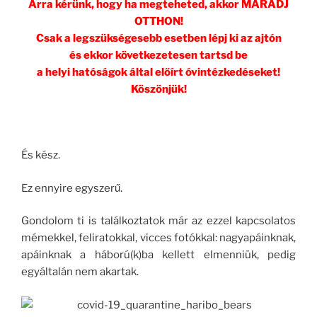
Arra kérünk, hogy ha megteheted, akkor MARADJ
OTTHON!
Csak a legszükségesebb esetben lépj ki az ajtón
és ekkor következetesen tartsd be
a helyi hatóságok által előírt óvintézkedéseket!
Köszönjük!
És kész.
Ez ennyire egyszerű.
Gondolom ti is találkoztatok már az ezzel kapcsolatos
mémekkel, feliratokkal, vicces fotókkal: nagyapáinknak,
apáinknak a háború(k)ba kellett elmenniük, pedig
egyáltalán nem akartak.