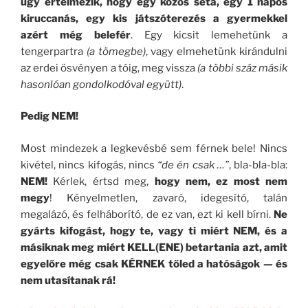
úgy értelmezik, hogy egy közös séta, egy 1 napos
kiruccanás, egy kis játszóterezés a gyermekkel
azért még belefér
. Egy kicsit lemehetünk a
tengerpartra
(a tömegbe)
, vagy elmehetünk kirándulni
az erdei ösvényen a tóig, meg vissza
(a többi száz másik
hasonlóan gondolkodóval együtt)
.
Pedig NEM!
Most mindezek a legkevésbé sem férnek bele! Nincs
kivétel, nincs kifogás, nincs
“de én csak …”
, bla-bla-bla:
NEM!
Kérlek, értsd meg,
hogy nem, ez most nem
megy
! Kényelmetlen, zavaró, idegesító, talán
megalázó, és felháborító, de ez van, ezt ki kell bírni.
Ne
gyárts kifogást, hogy te, vagy ti miért NEM, és a
másiknak meg miért KELL(ENE) betartania azt, amit
egyelőre még csak KÉRNEK tőled a hatóságok — és
nem utasítanak rá!