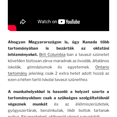
Ahogyan Magyarországon is, úgy Kanada több
tartományában is bezárták az oktatási
intézményeket.
Brit Columbia
-ban a tavaszi szünetet
követően biztosan zárva maradnak az óvodák, általános
iskolák, gimnáziumok és egyetemek.
Ontario
tartomány
jelenleg csak 2 extra hetet adott hozzá az
ezen a héten tartó iskolai tavaszi szünethez.
A munkahelyekkel is hasonló a helyzet szerte a
tartományokban: csak a szükséges szolgáltatóknál
végeznek munkát
és az élélmiszerüzletek,
gyógyszertárak, benzinkutak, likőr boltok tartanak
nyitva. Aki megteheti, otthonról végezi a munkáját.