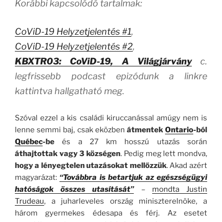
Korábbi kapcsolódó tartalmak:
CoViD-19 Helyzetjelentés #1
,
CoViD-19 Helyzetjelentés #2
,
KBXTR03: CoViD-19, A Világjárvány
c.
legfrissebb podcast epizódunk a linkre
kattintva hallgatható meg.
Szóval ezzel a kis családi kiruccanással amúgy nem is
lenne semmi baj, csak eközben
átmentek
Ontario
-ból
Québec
-be
és a 27 km hosszú utazás során
áthajtottak vagy 3 községen
. Pedig meg lett mondva,
hogy a lényegtelen utazásokat mellőzzük
. Akad azért
magyarázat:
“Továbbra is betartjuk az egészségügyi
hatóságok összes utasítását”
–
mondta Justin
Trudeau
, a juharleveles ország miniszterelnöke, a
három gyermekes édesapa és férj.
Az esetet