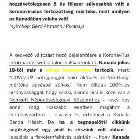
hozzávetőlegesen 8 és félszer súlyosabbá vált a
koronavírusos fertőzöttség mértéke, mint amilyen
az Kanadában valaha volt!
(nyitókép:
Gerd Altmann
/
Pixabay
)
.
A kedvező változást hozó bejelentésre a Koronavírus
információs weboldalon bukkantunk rá.
Kanada július
18-tól már a
sárga kategóriába
tartozik
, mert:
“
COVID-19 betegséggel való aktuális fertőzöttségi
mértéke kevésbé súlyos
“. Nem állítjuk 100%-os
bizonyossággal, hogy valaki, akinek pici is köze van a
Nemzeti Népegészségügyi Központhoz
– vagy egy
ennél még rosszabb esetben magához a
kormánypárthoz -, olvassa és értelmezi a Kanada
Banda írásait. De
ha a tegnapelőtti cikkünk
segítségével egy picit is részünk volt abban
–
legalább a figyelemfelhívás szintjén -, hogy
Kanada