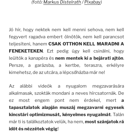
(fotó:
Markus Distelrath
/
Pixabay
)
Jó hír, hogy nektek nem kell menni sehova, nem kell
fegyvert ragadva embert ölnötök, nem kell parancsot
teljesíteni, hanem
CSAK OTTHON KELL MARADNI A
FENEKETEKEN
. Ezt pedig úgy kell csinálni, hogy
leültök a kanapéra és
nem mentek ki a bejárati ajtón
.
Persze, a garázsba, a kertbe, teraszra, erkélyre
kimehetsz, de az utcára, a lépcsőházba már ne!
Az alábbi videók a nyugalom megzavarására
alkalmasak, szokták mondani a neves hírcsatornák. De
ez most engem pont nem érdekel, mert
a
tapasztalatok alapján muszáj megzavarni egyesek
kincstári optimizmusát, kényelmes nyugalmát
. Talán
már ti is találkoztatok velük, ha nem,
most szánjatok rá
időt és nézzétek végig
!