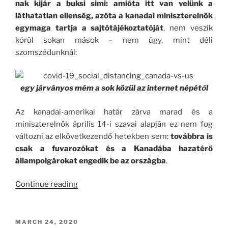
nak kijár a buksi simi: amióta itt van velünk a
láthatatlan ellenség, azóta a kanadai miniszterelnök
egymaga tartja a sajtótájékoztatóját
, nem veszik
körül sokan mások – nem úgy, mint déli
szomszédunknál:
egy járványos mém a sok közül az internet népétől
Az kanadai-amerikai határ zárva marad és a
miniszterelnök április 14-i szavai alapján ez nem fog
változni az elkövetkezendő hetekben sem:
továbbra is
csak a fuvarozókat és a Kanadába hazatérő
állampolgárokat engedik be az országba
.
“CoViD-
Continue reading
19
Helyzetjelentés
#3”
POSTED
MARCH 24, 2020