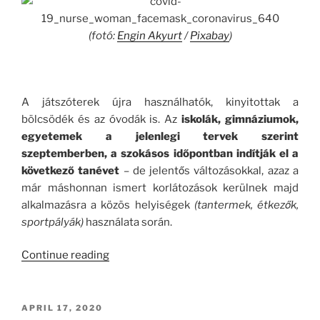
(fotó:
Engin Akyurt
/
Pixabay
)
.
A játszóterek újra használhatók, kinyitottak a
bölcsödék és az óvodák is. Az
iskolák, gimnáziumok,
egyetemek a jelenlegi tervek szerint
szeptemberben, a szokásos időpontban indítják el a
következő tanévet
– de jelentős változásokkal, azaz a
már máshonnan ismert korlátozások kerülnek majd
alkalmazásra a közös helyiségek
(tantermek, étkezők,
sportpályák)
használata során.
“CoViD-
Continue reading
19
Helyzetjelentés
#5
POSTED
APRIL 17, 2020
ON