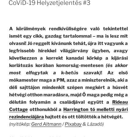
(Piros,
CoViD-19 Helyzetjelentés #3
Sárga,
Zöld)”
A körülmények rendkívüliségére való tekintettel
ismét egy cikk, gazdag tartalommal – ma is lesz mit
olvasni! Jó reggelt kívánunk tehát, újra itt vagyunk a
legfrissebb hírekkel világjárvány ügyben, avagy
következzen a korrekt kanadai körkép a kijárási
korlátozás korában komorság-mentesen
(és akkor
most elfogytak a k-betűs szavak)
! Az első
mókamester maga a PM, azaz a miniszterelnök, aki a
déli sajttájon mindenkit szépen megkért a húsvét
hétvégi otthon maradásra, majd Ő maga pedig még a
délután folyamán a családjával együtt a
Rideau
Cottage
otthonukból a
Harrington tó melletti nyári
rezindenciájára
hajtott és ott töltötték a hétvégét.
(nyitókép:
Gerd Altmann
/
Pixabay
& Lázadó)