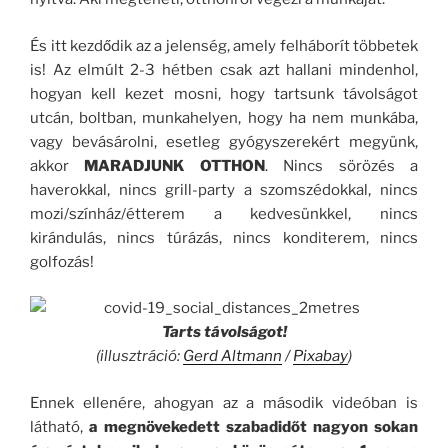
És itt kezdődik az a jelenség, amely felháborít többetek
is! Az elmúlt 2-3 hétben csak azt hallani mindenhol,
hogyan kell kezet mosni, hogy tartsunk távolságot
utcán, boltban, munkahelyen, hogy ha nem munkába,
vagy bevásárolni, esetleg gyógyszerekért megyünk,
akkor
MARADJUNK OTTHON
. Nincs sörözés a
haverokkal, nincs grill-party a szomszédokkal, nincs
mozi/színház/étterem a kedvesünkkel, nincs
kirándulás, nincs túrázás, nincs konditerem, nincs
golfozás!
Tarts távolságot!
(illusztráció:
Gerd Altmann
/
Pixabay
)
Ennek ellenére, ahogyan az a második videóban is
látható,
a megnövekedett szabadidőt nagyon sokan