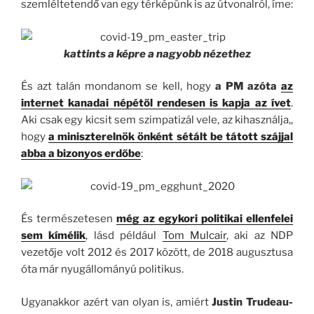
szemléltetendő van egy térképünk is az útvonalról, íme:
kattints a képre a nagyobb nézethez
És azt talán mondanom se kell, hogy
a PM azóta
az
internet kanadai népétől rendesen is kapja az ívet
.
Aki csak egy kicsit sem szimpatizál vele, az kihasználja,,
hogy
a miniszterelnök önként sétált be tátott szájjal
abba a bizonyos erdőbe
:
És természetesen
még az egykori politikai ellenfelei
sem kímélik
, lásd például
Tom Mulcair
, aki az NDP
vezetője volt 2012 és 2017 között, de 2018 augusztusa
óta már nyugállományú politikus.
Ugyanakkor azért van olyan is, amiért
Justin Trudeau-