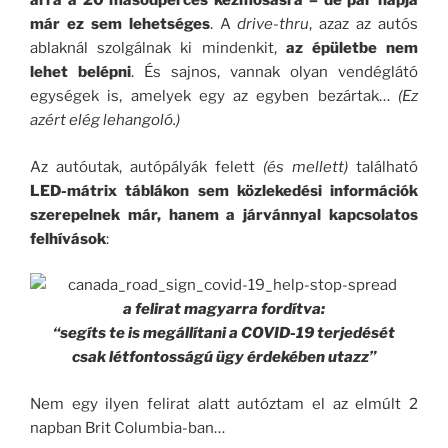
arra a 20 másodperces kézmosásra – de pár napja
már ez sem lehetséges
. A
drive-thru
, azaz az autós
ablaknál szolgálnak ki mindenkit,
az épületbe nem
lehet belépni
. És sajnos, vannak olyan vendéglátó
egységek is, amelyek egy az egyben bezártak…
(Ez
azért elég lehangoló.)
Az autóutak, autópályák felett
(és mellett)
található
LED-mátrix táblákon sem közlekedési információk
szerepelnek már, hanem a járvánnyal kapcsolatos
felhívások
:
a felirat magyarra fordítva:
“segíts te is megállítani a COVID-19 terjedését
csak létfontosságú ügy érdekében utazz”
Nem egy ilyen felirat alatt autóztam el az elmúlt 2
napban Brit Columbia-ban…