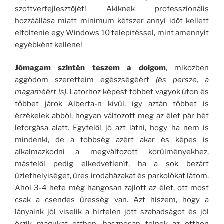
szoftverfejlesztőjét! Akiknek professzionális
hozzáállása miatt minimum kétszer annyi időt kellett
eltöltenie egy Windows 10 telepítéssel, mint amennyit
egyébként kellene!
Jómagam szintén teszem a dolgom
, miközben
aggódom szeretteim egészségéért
(és persze, a
magaméért is)
. Latorhoz képest többet vagyok úton és
többet járok Alberta-n kívül, így aztán többet is
érzékelek abból, hogyan változott meg az élet pár hét
leforgása alatt. Egyfelől jó azt látni, hogy ha nem is
mindenki, de a többség azért akar és képes is
alkalmazkodni a megváltozott körülményekhez,
másfelől pedig elkedvetlenít, ha a sok bezárt
üzlethelyiséget, üres irodaházakat és parkolókat látom.
Ahol 3-4 hete még hangosan zajlott az élet, ott most
csak a csendes üresség van. Azt hiszem, hogy a
lányaink jól viselik a hirtelen jött szabadságot és jól