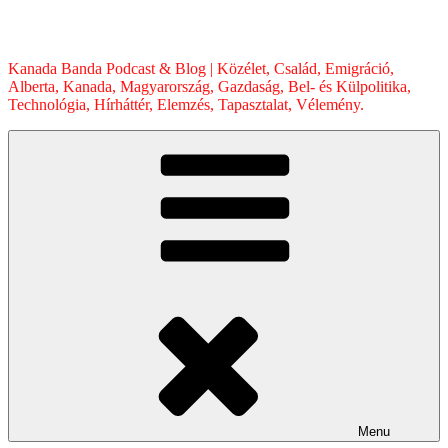
Skip
to
content
Kanada Banda Podcast & Blog | Közélet, Család, Emigráció,
Alberta, Kanada, Magyarország, Gazdaság, Bel- és Külpolitika,
Technológia, Hírháttér, Elemzés, Tapasztalat, Vélemény.
Menu