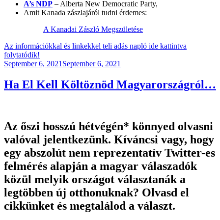
A’s NDP
– Alberta New Democratic Party,
Amit Kanada zászlajáról tudni érdemes:
A Kanadai Zászló Megszületése
Az információkkal és linkekkel teli adás napló ide kattintva
folytatódik!
Posted
September 6, 2021
September 6, 2021
on
Ha El Kell Költöznöd Magyarországról…
Az őszi hosszú hétvégén
*
könnyed olvasni
valóval jelentkezünk. Kíváncsi vagy, hogy
egy abszolút nem reprezentatív Twitter-es
felmérés alapján a magyar válaszadók
közül melyik országot választanák a
legtöbben új otthonuknak? Olvasd el
cikkünket és megtalálod a választ.