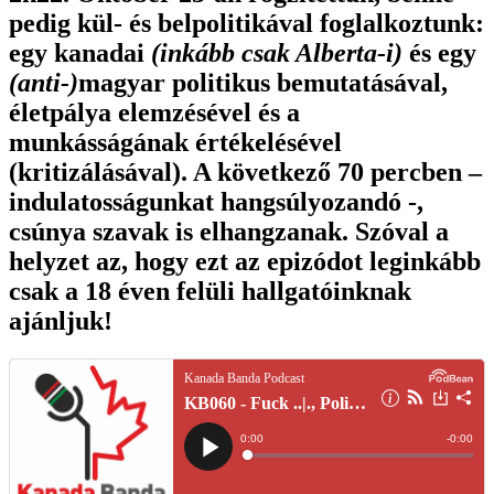
pedig kül- és belpolitikával foglalkoztunk:
egy kanadai
(inkább csak Alberta-i)
és egy
(anti-)
magyar politikus bemutatásával,
életpálya elemzésével és a
munkásságának értékelésével
(kritizálásával). A következő 70 percben –
indulatosságunkat hangsúlyozandó -,
csúnya szavak is elhangzanak. Szóval a
helyzet az, hogy ezt az epizódot leginkább
csak a 18 éven felüli hallgatóinknak
ajánljuk!