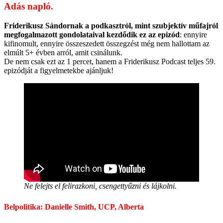
Adás napló.
Friderikusz Sándornak a podkasztról, mint szubjektív műfajról
megfogalmazott gondolataival kezdődik ez az epizód
: ennyire
kifinomult, ennyire összeszedett összegzést még nem hallottam az
elmúlt 5+ évben arról, amit csinálunk.
De nem csak ezt az 1 percet, hanem a Friderikusz Podcast teljes 59.
epizódját a figyelmetekbe ajánljuk!
Ne felejts el felirazkoni, csengettyűzni és lájkolni.
Belpolitika: Danielle Smith, UCP, Alberta