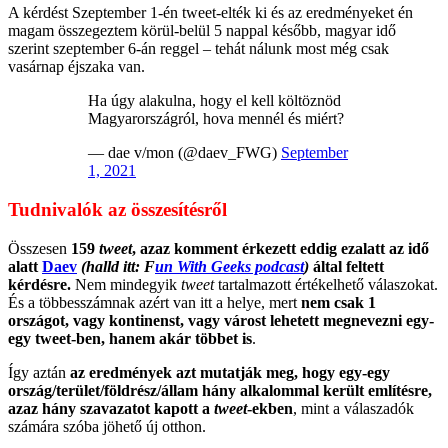
A kérdést Szeptember 1-én tweet-elték ki és az eredményeket én
magam összegeztem körül-belül 5 nappal később, magyar idő
szerint szeptember 6-án reggel – tehát nálunk most még csak
vasárnap éjszaka van.
Ha úgy alakulna, hogy el kell költöznöd
Magyarországról, hova mennél és miért?
— dae v/mon (@daev_FWG)
September
1, 2021
Tudnivalók az összesítésről
Összesen
159
tweet
, azaz komment érkezett eddig ezalatt az idő
alatt
Daev
(halld itt: F
un With Geeks podcast
)
által feltett
kérdésre.
Nem mindegyik
tweet
tartalmazott értékelhető válaszokat.
És a többesszámnak azért van itt a helye, mert
nem csak 1
országot, vagy kontinenst, vagy várost lehetett megnevezni egy-
egy tweet-ben, hanem akár többet is
.
Így aztán
az eredmények azt mutatják meg, hogy egy-egy
ország/terület/földrész/állam hány alkalommal került említésre,
azaz hány szavazatot kapott a
tweet
-ekben
, mint a válaszadók
számára szóba jöhető új otthon.