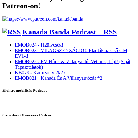
Patreon-on!
Kanada Banda Podcast – RSS
EMOB024 - H2ülyeség!
EMOB023 - VILÁGSZENZÁCIÓ!! Eladták az első GM
EV1-t!
EMOB022 - EV Hírek & Villanyautót Vettünk, Lájf! (Saját
Tapasztalatok)
KB079 - Karácsony 2k25
EMOB021 - Kanada És A Villanyautózás #2
Elektromobilitás Podcast
Canadian Observers Podcast