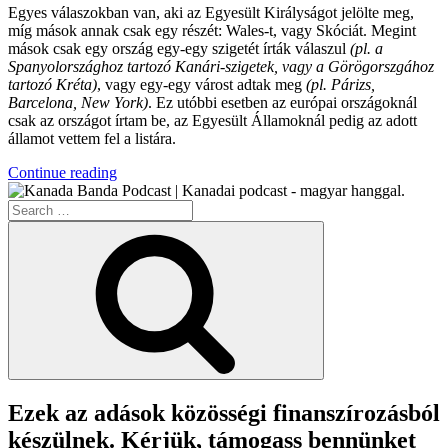
Egyes válaszokban van, aki az Egyesült Királyságot jelölte meg,
míg mások annak csak egy részét: Wales-t, vagy Skóciát. Megint
mások csak egy ország egy-egy szigetét írták válaszul
(pl. a
Spanyolországhoz tartozó Kanári-szigetek, vagy a Görögorszgához
tartozó Kréta)
, vagy egy-egy várost adtak meg
(pl. Párizs,
Barcelona, New York)
. Ez utóbbi esetben az európai országoknál
csak az országot írtam be, az Egyesült Államoknál pedig az adott
államot vettem fel a listára.
“Ha
Continue reading
El
Search
Kell
for:
Költöznöd
Search
Magyarországról…”
Ezek az adások közösségi finanszírozásból
készülnek. Kérjük, támogass bennünket