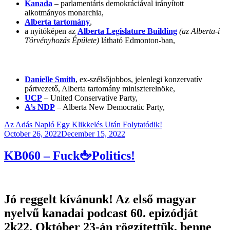
Kanada
– parlamentáris demokráciával irányított
alkotmányos monarchia,
Alberta tartomány
,
a nyitóképen az
Alberta Legislature Building
(az Alberta-i
Törvényhozás Épülete)
látható Edmonton-ban,
Danielle Smith
, ex-szélsőjobbos, jelenlegi konzervatív
pártvezető, Alberta tartomány miniszterelnöke,
UCP
– United Conservative Party,
A’s NDP
– Alberta New Democratic Party,
Az Adás Napló Egy Klikkelés Után Folytatódik!
Posted
October 26, 2022
December 15, 2022
on
KB060 – Fuck🖕Politics!
Jó reggelt kívánunk! Az első magyar
nyelvű kanadai podcast 60. epizódját
2k22. Október 23-án rögzítettük, benne