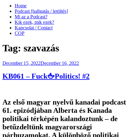
Home
Podcast [hallgatás / letöltés]
Mi az a Podcast?
Kik ezek, mik ezek?
Kapcsolat / Contact
COP
Tag:
szavazás
Posted
December 15, 2022
December 16, 2022
on
KB061 – Fuck🖕Politics! #2
Az első magyar nyelvű kanadai podcast
61. epizódjában Alberta és Kanada
politikai térképén kalandoztunk – de
betűzdeltünk magyarországi
párhuzamokat. A különböző politikai