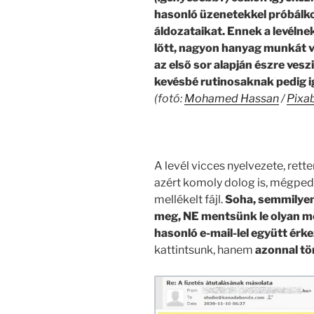
hasonló üzenetekkel próbálk
áldozataikat. Ennek a levélne
lőtt, nagyon hanyag munkát 
az első sor alapján észre vesz
kevésbé rutinosaknak pedig i
(fotó:
Mohamed Hassan
/
Pixa
.
A levél vicces nyelvezete, rett
azért komoly dolog is, mégpedi
mellékelt fájl.
Soha, semmilye
meg, NE mentsünk le olyan mel
hasonló e-mail-lel együtt érke
kattintsunk, hanem
azonnal tör