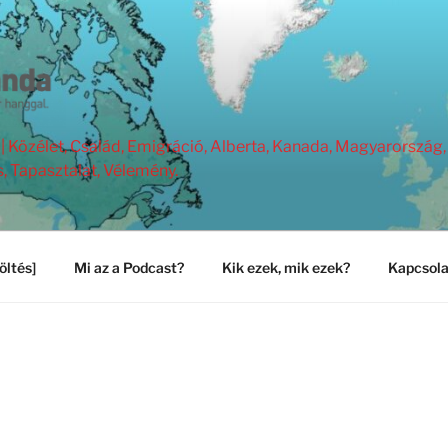
Közélet, Család, Emigráció, Alberta, Kanada, Magyarország, 
s, Tapasztalat, Vélemény.
öltés]
Mi az a Podcast?
Kik ezek, mik ezek?
Kapcsola