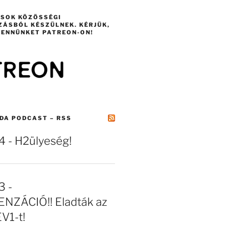
ÁSOK KÖZÖSSÉGI
ZÁSBÓL KÉSZÜLNEK. KÉRJÜK,
ENNÜNKET PATREON-ON!
DA PODCAST – RSS
- H2ülyeség!
 -
NZÁCIÓ!! Eladták az
EV1-t!