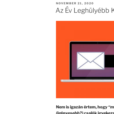
POSTED
NOVEMBER 21, 2020
ON
Az Év Leghülyébb K
Nem is igazán értem, hogy
“m
(igényesebb?)
csalók igyekez