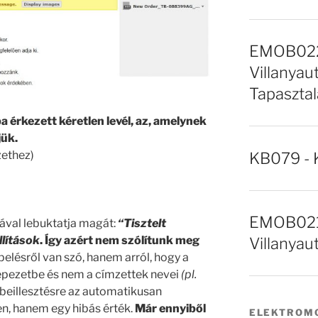
EMOB022 
Villanyaut
Tapasztal
 érkezett kéretlen levél, az, amelynek
jük.
zethez)
KB079 - 
EMOB021 
rával lebuktatja magát:
“Tisztelt
llítások
. Így azért nem szólítunk meg
Villanyau
elésről van szó, hanem arról, hogy a
gépezetbe és nem a címzettek nevei
(pl.
 beillesztésre az automatikusan
en, hanem egy hibás érték.
Már ennyiből
ELEKTROMO