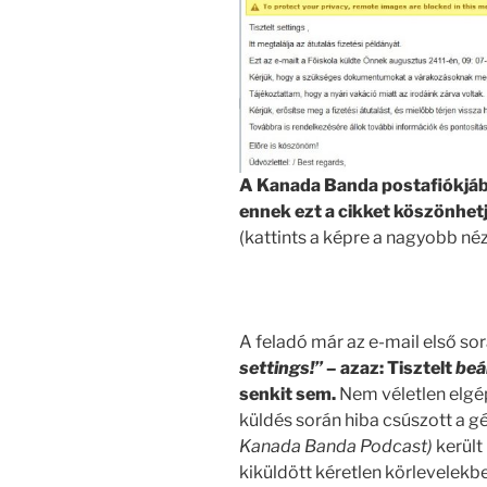
A Kanada Banda postafiókjába
ennek ezt a cikket köszönhet
(kattints a képre a nagyobb né
.
A feladó már az e-mail első so
settings!”
– azaz: Tisztelt
beá
senkit sem.
Nem véletlen elgép
küldés során hiba csúszott a 
Kanada Banda Podcast)
került
kiküldött kéretlen körlevelekb