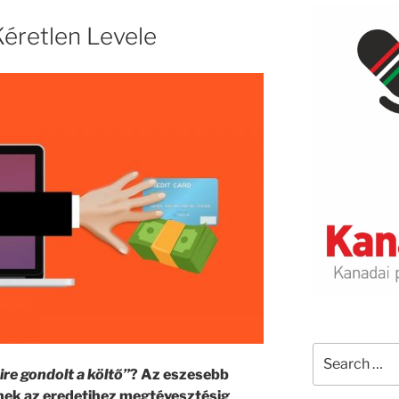
éretlen Levele
Search
for:
ire gondolt a költő”
? Az eszesebb
nek az eredetihez megtévesztésig