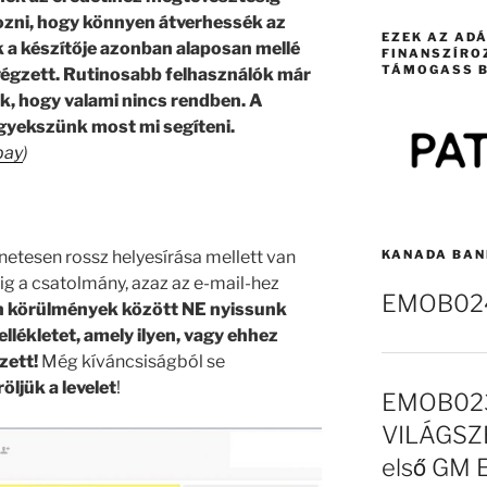
ozni, hogy könnyen átverhessék az
EZEK AZ AD
k a készítője azonban alaposan mellé
FINANSZÍRO
TÁMOGASS B
végzett. Rutinosabb felhasználók már
ik, hogy valami nincs rendben. A
gyekszünk most mi segíteni.
bay
)
enetesen rossz helyesírása mellett van
KANADA BAN
g a csatolmány, azaz az e-mail-hez
EMOB024 
n körülmények között NE nyissunk
lékletet, amely ilyen, vagy ehhez
zett!
Még kíváncsiságból se
öljük a levelet
!
EMOB023
VILÁGSZE
első GM 