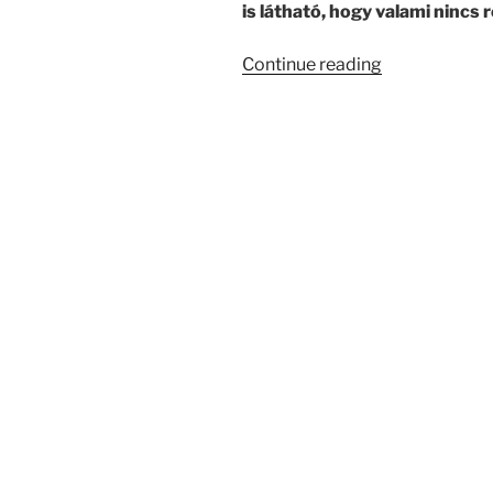
is látható, hogy valami nincs r
“Az
Continue reading
Év
Leghülyébb
Kéretlen
Levele”