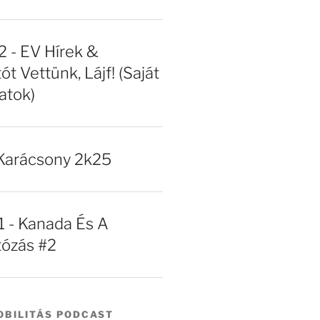
- EV Hírek &
ót Vettünk, Lájf! (Saját
atok)
Karácsony 2k25
- Kanada És A
tózás #2
BILITÁS PODCAST