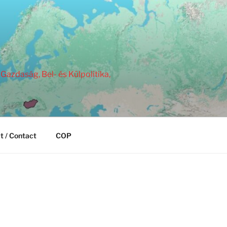
Gazdaság, Bel- és Külpolitika,
t / Contact
COP