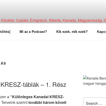
Közélet, Család, Emigráció, Alberta, Kanada, Magyarország, Ga
, Tapasztalat, Vélemény.
töltés]
Mi az a Podcast?
Kik ezek, mik ezek?
Kapcs
ZÁS
 KRESZ-táblák – 1. Rész
zzen a
“Különleges Kanadai KRESZ-
Search
. Terveink szerint
további három követi
for: