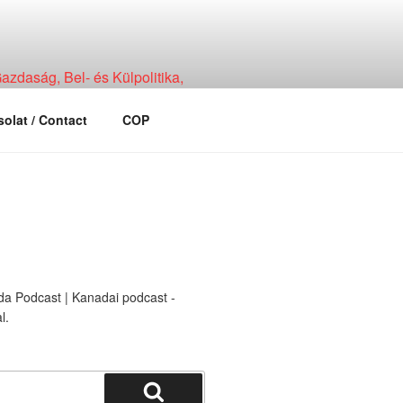
zdaság, Bel- és Külpolitika,
olat / Contact
COP