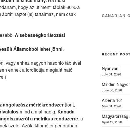
ekben itt sincs hiány.
Ha most
ondanám, hogy az út menti táblák 60%-a
brát, rajzot (is) tartalmaz, nem csak
CANADIAN 
gesebb.
A sebességkorlátozás!
sült Államokból lehet jönni.
RECENT POS
yen, vagy ehhez nagyon hasonló táblával
Nyár van!
sen ennek a fordítottja megtalálható
July 31, 2026
e.)
Minden Nagyon
June 30, 2026
Alberta 101
z angolszász mértékrendszer
(font,
May 31, 2026
hivatalos
mind a mai napig.
Kanada
Magyarország 
 angolszászról a metrikus rendszerre
, a
April 19, 2026
nek szele. Azóta kilométer per órában