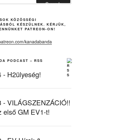
Search
ÁSOK KÖZÖSSÉGI
ÁSBÓL KÉSZÜLNEK. KÉRJÜK,
ENNÜNKET PATREON-ON!
DA PODCAST – RSS
- H2ülyeség!
- VILÁGSZENZÁCIÓ!!
z első GM EV1-t!