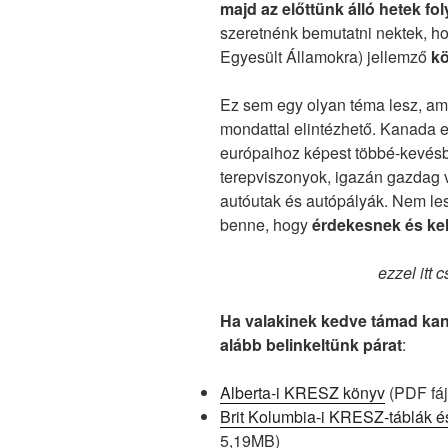
majd az előttünk álló hetek f
szeretnénk bemutatni nektek, h
Egyesült Államokra) jellemző
kö
Ez sem egy olyan téma lesz, ame
mondattal elintézhető. Kanada e
európaihoz képest többé-kevésb
terepviszonyok, igazán gazdag 
autóutak és autópályák. Nem les
benne, hogy
érdekesnek és kel
ezzel itt 
Ha valakinek kedve támad ka
alább belinkeltünk párat
:
Alberta-i KRESZ könyv
(PDF fáj
Brit Kolumbia-i KRESZ-táblák és
5,19MB)