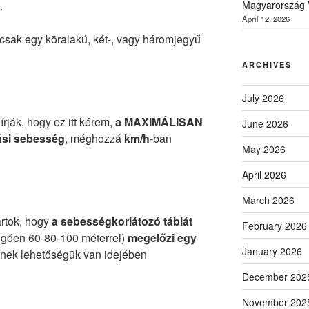
.
Magyarország V
April 12, 2026
csak egy köralakú, két-, vagy háromjegyű
ARCHIVES
July 2026
írják, hogy ez itt kérem,
a MAXIMÁLISAN
June 2026
ási sebesség
, méghozzá
km/h
-ban
May 2026
April 2026
March 2026
artok, hogy
a sebességkorlátozó táblát
February 2026
üggően 60-80-100 méterrel)
megelőzi egy
January 2026
knek lehetőségük van idejében
December 202
November 202