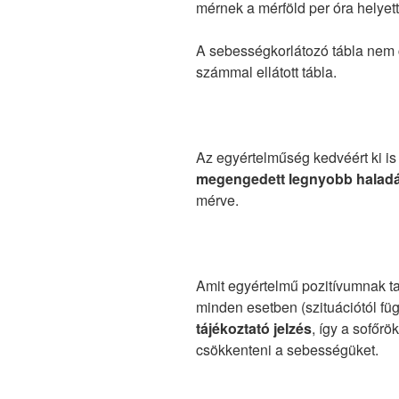
mérnek a mérföld per óra helyett
A sebességkorlátozó tábla nem 
számmal ellátott tábla.
Az egyértelműség kedvéért ki is 
megengedett legnyobb halad
mérve.
Amit egyértelmű pozitívumnak t
minden esetben (szituációtól f
tájékoztató jelzés
, így a sof
ő
rö
csökkenteni a sebességüket.