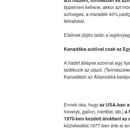
Azt hiszem, formákban és szín
tippelnem kellene, akkor azt m
szöveges, a maradék 40% pedig á
feliratokat.
Elsőnek jöjjön talán a leglénye
Kanadába autóval csak az Egye
A határt átlépve azonnal egy il
találkozik az utazó. (Természete
Kanadából az Államokba belépv
Ennek oka, hogy
az USA-ban a
hüvelyk, gallon, mérföld, stb.)
a 
1970-ben kezdett átváltani az
közlekedést 1977-ben érte el en