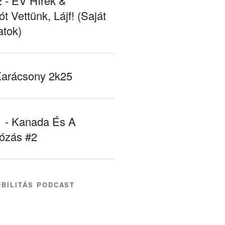
- EV Hírek &
ót Vettünk, Lájf! (Saját
atok)
Karácsony 2k25
- Kanada És A
tózás #2
BILITÁS PODCAST