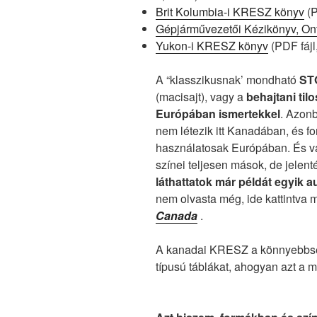
Brit Kolumbia-i KRESZ könyv
(P
Gépjárművezetői Kézikönyv, Ont
Yukon-i KRESZ könyv
(PDF fájl
A “klasszikusnak’ mondható
ST
(macisajt), vagy a
behajtani tilo
Európában ismertekkel
. Azonb
nem létezik itt Kanadában, és f
használatosak Európában. És va
színei teljesen mások, de jele
láthattatok már példát egyik 
nem olvasta még, ide kattintva 
Canada
.
A kanadai KRESZ a könnyebbség
típusú táblákat, ahogyan azt a m