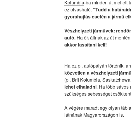
Kolumbia
-ba minden út mellett 
ez olvasható:
“Tudd a határaid
gyorshajtás esetén a jármű e
Vészhelyzeti járművek: r
endőr
autó.
Ha ők állnak az út mentén 
akkor lassítani kell!
Ha ez pl. autópályán történik, 
közvetlen a vészhelyzeti járm
(pl.
Brit Kolumbia
,
Saskatchewa
lehet elhaladni
. Ha több sávos 
szükséges sebességet csökkent
A végére maradt egy olyan tábla
látnának Magyarországon is.