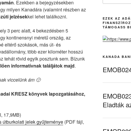
olyamán
. Ezekben a bejegyzésekben
ogy milyen Kanadára (valamint részben az
zúti jelzések
kel lehet találkozni.
EZEK AZ AD
FINANSZÍROZ
TÁMOGASS B
ly 3 perc alatt, 4 bekezdésben 5
gy kontinensnyi méretű ország, az
é eltérő szokások, más út- és
vadállomány, több ezer kilométer hosszú
KANADA BAN
z tehát rövid egyik posztunk sem. Bízunk
lően informatívnak találjátok majd
.
EMOB024 
csak viccelünk ám 🙂
nadai KRESZ könyvek lapozgatásához,
EMOB023 
Eladták a
l, 17,9MB)
 útburkolati jelek gyűjteménye
(PDF fájl,