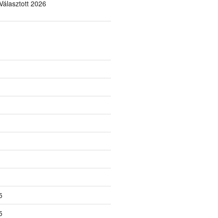
álasztott 2026
5
5