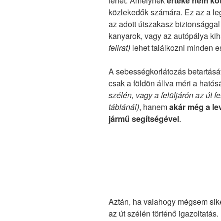
lehet. Amelynek
értéke nem kö
közlekedők számára. Ez az a l
az adott útszakasz biztonsággal
kanyarok, vagy az autópálya kiha
felirat)
lehet találkozni minden e
A sebességkorlátozás betartásá
csak a földön állva méri a ható
szélén, vagy a felüljárón az út f
táblánál)
, hanem
akár még a le
jármű segítségével
.
Aztán, ha valahogy mégsem siker
az út szélén történő igazoltatá