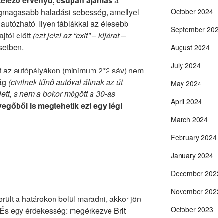
telező érvényű, csupán ajánlás
a
egmagasabb haladási sebesség, amellyel
October 2024
 autózható. Ilyen táblákkal az élesebb
September 20
jtói előtt
(ezt jelzi az “exit” – kijárat –
setben.
August 2024
July 2024
t az autópályákon (minimum 2*2 sáv) nem
ság
(civilnek tűnő autóval állnak az út
May 2024
elett, s nem a bokor mögött a 30-as
April 2024
vegőből is megtehetik ezt egy légi
March 2024
February 2024
January 2024
December 202
November 202
ült a határokon belül maradni, akkor jön
October 2023
s. És egy érdekesség: megérkezve
Brit