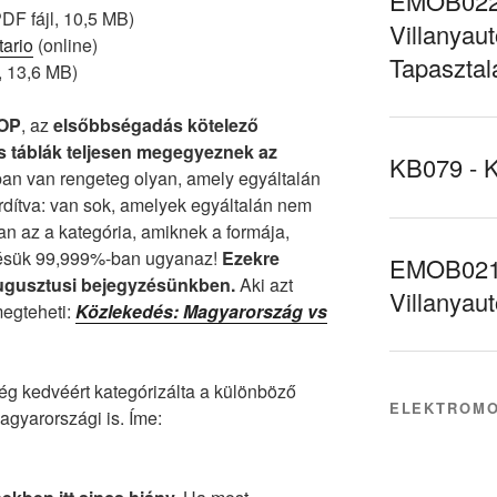
EMOB022 
DF fájl, 10,5 MB)
Villanyaut
ario
(online)
Tapasztal
, 13,6 MB)
OP
, az
elsőbbségadás kötelező
s
táblák teljesen megegyeznek az
KB079 - 
an van rengeteg olyan, amely egyáltalán
ordítva: van sok, amelyek egyáltalán nem
n az a kategória, amiknek a formája,
ntésük 99,999%-ban ugyanaz!
Ezekre
EMOB021 
augusztusi bejegyzésünkben.
Aki azt
Villanyau
megteheti:
Közlekedés: Magyarország vs
 kedvéért kategórizálta a különböző
ELEKTROMO
agyarországi is. Íme: