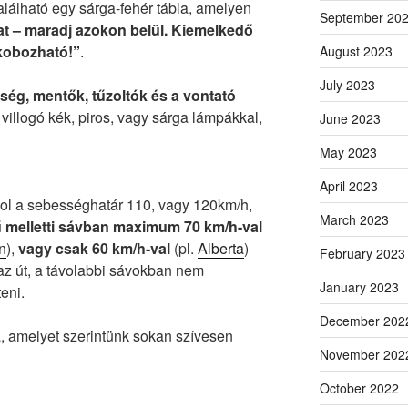
található egy sárga-fehér tábla, amelyen
September 20
at – maradj azokon belül. Kiemelkedő
lkobozható!”
.
August 2023
July 2023
ség, mentők, tűzoltók és a vontató
villogó kék, piros, vagy sárga lámpákkal,
June 2023
May 2023
April 2023
ahol a sebességhatár 110, vagy 120km/h,
March 2023
ű melletti sávban maximum 70 km/h-val
n
),
vagy csak 60 km/h-val
(pl.
Alberta
)
February 2023
az út, a távolabbi sávokban nem
January 2023
eni.
December 202
, amelyet szerintünk sokan szívesen
November 202
October 2022