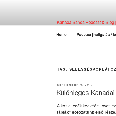
Skip
to
content
Kanada Banda Podcast & Blog | 
Technológia, Hírháttér, Elemzés
Home
Podcast [hallgatás / le
TAG:
SEBESSÉGKORLÁTO
POSTED
SEPTEMBER 6, 2017
ON
Különleges Kanadai
A közlekedők kedvéért követke
táblák” sorozatunk első része