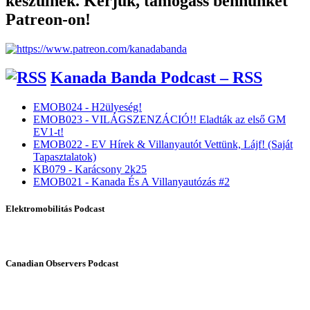
készülnek. Kérjük, támogass bennünket
Patreon-on!
Kanada Banda Podcast – RSS
EMOB024 - H2ülyeség!
EMOB023 - VILÁGSZENZÁCIÓ!! Eladták az első GM
EV1-t!
EMOB022 - EV Hírek & Villanyautót Vettünk, Lájf! (Saját
Tapasztalatok)
KB079 - Karácsony 2k25
EMOB021 - Kanada És A Villanyautózás #2
Elektromobilitás Podcast
Canadian Observers Podcast