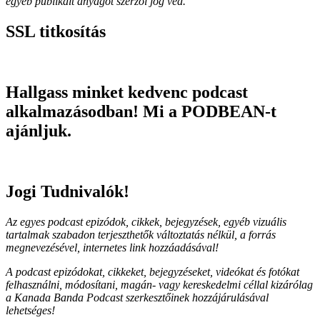
egyéb publikált anyagot szerzői jog véd.
SSL titkosítás
Hallgass minket kedvenc podcast
alkalmazásodban! Mi a PODBEAN-t
ajánljuk.
Jogi Tudnivalók!
Az egyes podcast epizódok, cikkek, bejegyzések, egyéb vizuális
tartalmak szabadon terjeszthetők változtatás nélkül, a forrás
megnevezésével, internetes link hozzáadásával!
A podcast epizódokat, cikkeket, bejegyzéseket, videókat és fotókat
felhasználni, módosítani, magán- vagy kereskedelmi céllal kizárólag
a Kanada Banda Podcast szerkesztőinek hozzájárulásával
lehetséges!