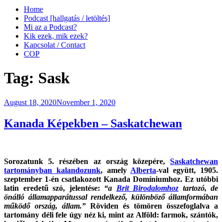
Home
Podcast [hallgatás / letöltés]
Mi az a Podcast?
Kik ezek, mik ezek?
Kapcsolat / Contact
COP
Tag:
Sask
Posted
August 18, 2020
November 1, 2020
on
Kanada Képekben – Saskatchewan
Sorozatunk 5. részében az ország közepére,
Saskatchewan
tartományban kalandozunk
, amely
Alberta
-val együtt, 1905.
szeptember 1-én csatlakozott Kanada Domíniumhoz. Ez utóbbi
latin eredetű szó, jelentése:
“a
Brit Birodalomhoz
tartozó, de
önálló államapparátussal rendelkező, különböző államformában
működő ország, állam.”
Röviden és tömören összefoglalva a
tartomány déli fele úgy néz ki, mint az Alföld: farmok, szántók,