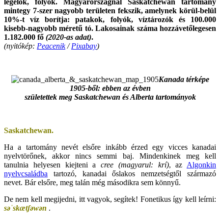
legelők, folyók. Magyarországnál Saskatchewan tartomány
mintegy 7-szer nagyobb területen fekszik, amelynek körül-belül
10%-t víz borítja: patakok, folyók, víztározók és 100.000
kisebb-nagyobb méretű tó. Lakosainak száma hozzávetőlegesen
1.182.000 fő
(2020-as adat)
.
(nyitókép:
Peacenik
/
Pixabay
)
.
Kanada térképe
1905-ből: ebben az évben
születettek meg Saskatchewan és
Alberta tartományok
.
Saskatchewan.
Ha a tartomány nevét elsőre inkább érzed egy vicces kanadai
nyelvtörőnek, akkor nincs semmi baj. Mindenkinek meg kell
tanulnia helyesen kiejteni a
cree
(magyarul: krí)
, az
Algonkin
nyelvcsaládba
tartozó, kanadai őslakos nemzetségtől származó
nevet. Bár elsőre, meg talán még másodikra sem könnyű.
De nem kell megijedni, itt vagyok, segítek! Fonetikus így kell leírni:
s
ə
ˈ
s
k
æ
tʃ
ə
w
ə
n
.