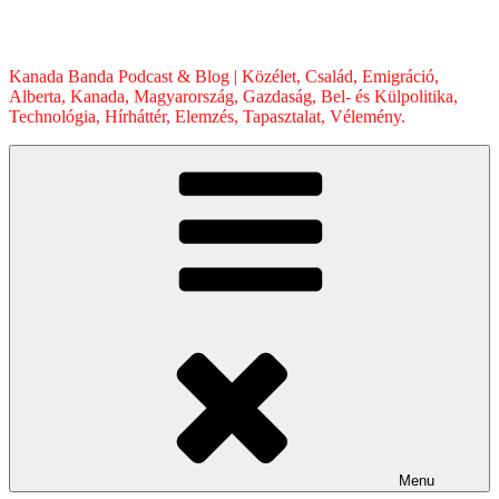
Skip
to
content
Kanada Banda Podcast & Blog | Közélet, Család, Emigráció,
Alberta, Kanada, Magyarország, Gazdaság, Bel- és Külpolitika,
Technológia, Hírháttér, Elemzés, Tapasztalat, Vélemény.
Menu