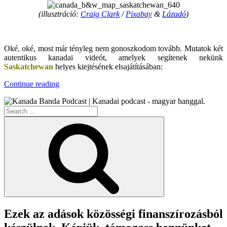
(illusztráció:
Craig Clark
/
Pixabay
&
Lázadó
)
.
Oké, oké, most már tényleg nem gonoszkodom tovább. Mutatok két
autentikus kanadai videót, amelyek segítenek nekünk
Saskatchewan
helyes kiejtésének elsajátításában:
“Kanada
Continue reading
Képekben
–
Search
Saskatchewan”
for:
Search
Ezek az adások közösségi finanszírozásból