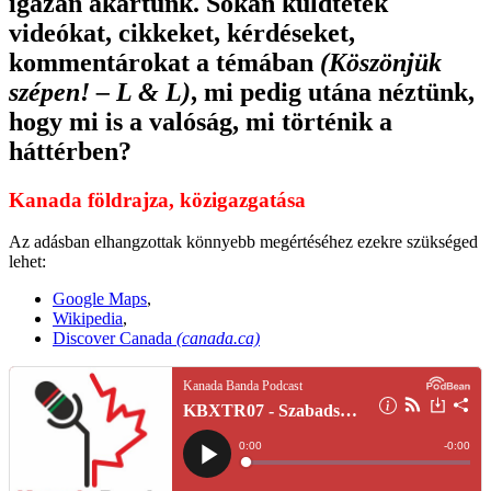
igazán akartunk. Sokan küldtetek
videókat, cikkeket, kérdéseket,
kommentárokat a témában
(Köszönjük
szépen! – L & L)
, mi pedig utána néztünk,
hogy mi is a valóság, mi történik a
háttérben?
Kanada földrajza, közigazgatása
Az adásban elhangzottak könnyebb megértéséhez ezekre szükséged
lehet:
Google Maps
,
Wikipedia
,
Discover Canada
(canada.ca)