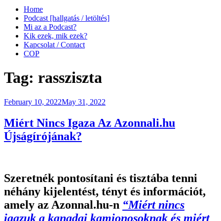
Home
Podcast [hallgatás / letöltés]
Mi az a Podcast?
Kik ezek, mik ezek?
Kapcsolat / Contact
COP
Tag:
rassziszta
Posted
February 10, 2022
May 31, 2022
on
Miért Nincs Igaza Az Azonnali.hu
Újságírójának?
Szeretnék pontosítani és tisztába tenni
néhány kijelentést, tényt és információt,
amely az Azonnal.hu-n
“Miért nincs
igazuk a kanadai kamionosoknak és miért