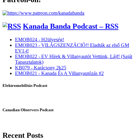
Kanada Banda Podcast – RSS
EMOB024 - H2ülyeség!
EMOB023 - VILÁGSZENZÁCIÓ!! Eladták az első GM
EV1-t!
EMOB022 - EV Hírek & Villanyautót Vettünk, Lájf! (Saját
Tapasztalatok)
KB079 - Karácsony 2k25
EMOB021 - Kanada És A Villanyautózás #2
Elektromobilitás Podcast
Canadian Observers Podcast
Recent Posts