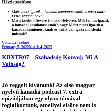
Részletesebben
Miért nincs igazuk a kanadai kamionosoknak és miért nincs
igaza Trudeaunak?”
Már a kérdés feltevése is rossz. Helyesen:
Miért nincs igazuk
a kanadai kamionosoknak?,
vagy
Miért nincs igazuk a
kanadai kamionosoknak és miért van igaza mindenki
másnak?
.
“Miért
Continue reading
Posted
Nincs
February 5, 2022
March 4, 2023
on
Igaza
Az
KBXTR07 – Szabadság Konvoj: Mi A
Azonnali.hu
Valóság?
Újságírójának?”
Jó reggelt kívánunk! Az első magyar
nyelvű kanadai podcast 7. extra
epizódjában egy olyan témával
foglalkoztunk, amellyel elsőre nem is