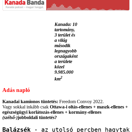
Kanada: 10
tartomány,
3 terület és
a világ
második
legnagyobb
országaként
a területe
közel
9.985.000
2
km
Adás napló
Kanadai kamionos tüntetés:
Freedom Convoy 2022.
Vagy sokkal inkább csak
Ottawa-i oltás-ellenes + maszk-ellenes +
egészségügyi korlátozás-ellenes + kormány-ellenes
(szélső-)
jobboldali tüntetés?
Balázsék
 - az utolsó percben hagytak 