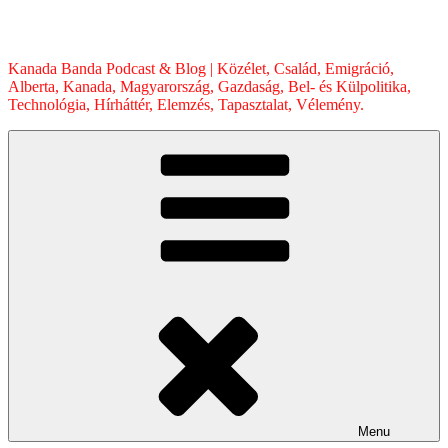
Skip
to
content
Kanada Banda Podcast & Blog | Közélet, Család, Emigráció,
Alberta, Kanada, Magyarország, Gazdaság, Bel- és Külpolitika,
Technológia, Hírháttér, Elemzés, Tapasztalat, Vélemény.
Menu