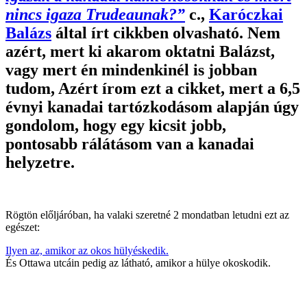
nincs igaza Trudeaunak?”
c.,
Karóczkai
Balázs
által írt cikkben olvasható. Nem
azért, mert ki akarom oktatni Balázst,
vagy mert én mindenkinél is jobban
tudom, Azért írom ezt a cikket, mert a 6,5
évnyi kanadai tartózkodásom alapján úgy
gondolom, hogy egy kicsit jobb,
pontosabb rálátásom van a kanadai
helyzetre.
Rögtön előljáróban, ha valaki szeretné 2 mondatban letudni ezt az
egészet:
Ilyen az, amikor az okos hülyéskedik.
És Ottawa utcáin pedig az látható, amikor a hülye okoskodik.