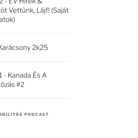
- EV Hírek &
ót Vettünk, Lájf! (Saját
atok)
Karácsony 2k25
- Kanada És A
tózás #2
BILITÁS PODCAST