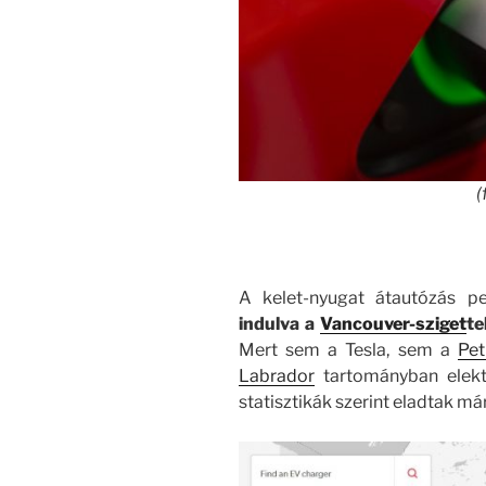
(
A kelet-nyugat átautózás p
indulva a
Vancouver-sziget
te
Mert sem a Tesla, sem a
Pet
Labrador
tartományban elektr
statisztikák szerint eladtak má