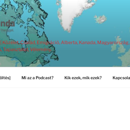
Közélet, Család, Emigráció, Alberta, Kanada, Magyarország, 
s, Tapasztalat, Vélemény.
öltés]
Mi az a Podcast?
Kik ezek, mik ezek?
Kapcsola