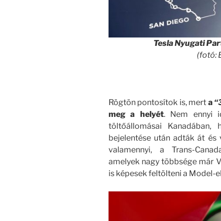
Tesla Nyugati Part
(fotó:
Rögtön pontosítok is, mert
a
“
meg a helyét
. Nem ennyi i
töltőállomásai Kanadában
bejelentése után adták át és 
valamennyi, a Trans-Can
amelyek nagy többsége már V3
is képesek feltölteni a Model-