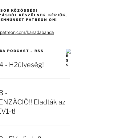
ÁSOK KÖZÖSSÉGI
ZÁSBÓL KÉSZÜLNEK. KÉRJÜK,
ENNÜNKET PATREON-ON!
DA PODCAST – RSS
- H2ülyeség!
 -
NZÁCIÓ!! Eladták az
EV1-t!