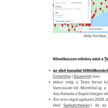
(kép forrása:
Következzen néhány adat a
T
az első kanadai töltőállomást
Columbia
-i
Squamish
-ban,
ekkor még a Tesla tervei kö
Vancouver-től Montréal-ig 
lesz Kanada a Supercharger-ek
Ám erre végül egészen 2019. de
első
Saskatchewan
-i és a