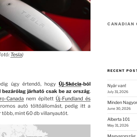
CANADIAN
fotó:
Tesla
)
RECENT POS
edig úgy értendő, hogy
Új-Skócia
-ból
Nyár van!
l bezárólag járható csak be az ország
.
July 31, 2026
ro-Canada
nem épített
Új-Fundland és
Minden Nagyon
omos autó töltőállomást, pedig itt a
June 30, 2026
r több, mint 60 db villanyautót.
Alberta 101
May 31, 2026
Magyarország 