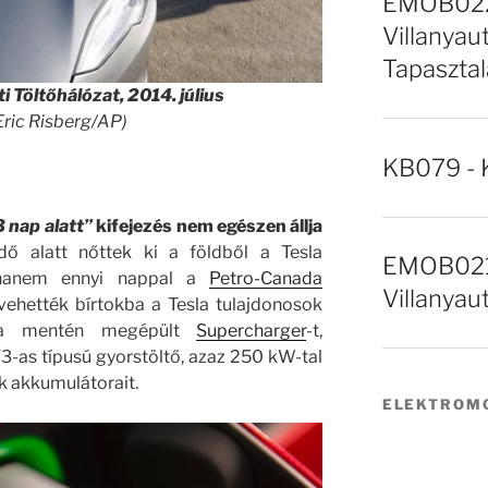
EMOB022 
Villanyaut
Tapasztal
i Töltőhálózat, 2014. július
 Eric Risberg/AP)
KB079 - 
3 nap alatt”
kifejezés nem egészen állja
dő alatt nőttek ki a földből a Tesla
EMOB021 
, hanem ennyi nappal a
Petro-Canada
Villanyau
vehették bírtokba a Tesla tulajdonosok
ada mentén megépült
Supercharger
-t,
-as típusú gyorstöltő, azaz 250 kW-tal
ek akkumulátorait.
ELEKTROMO