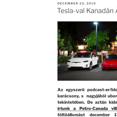
POSTED
DECEMBER 23, 2019
ON
Tesla-val Kanadán 
Az egyszerű podcast-er/bl
karácsony, s nagyjából ubo
tekintetében. De aztán kid
írtunk a Petro-Canada vill
töltőállomást december 