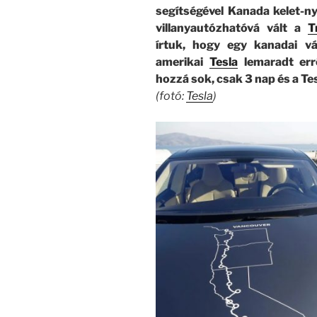
segítségével Kanada kelet-
villanyautózhatóvá vált a
T
írtuk, hogy egy kanadai vá
amerikai
Tesla
lemaradt errő
hozzá sok, csak 3 nap és a Te
(fotó:
Tesla
)