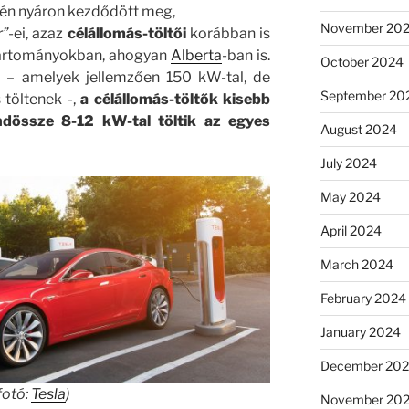
dén nyáron kezdődött meg,
November 20
r”
-ei, azaz
célállomás-töltői
korábban is
tartományokban, ahogyan
Alberta
-ban is.
October 2024
 – amelyek jellemzően 150 kW-tal, de
September 20
 töltenek -,
a célállomás-töltők kisebb
indössze 8-12 kW-tal t
öltik az egyes
August 2024
July 2024
May 2024
April 2024
March 2024
February 2024
January 2024
December 20
fotó:
Tesla
)
November 20