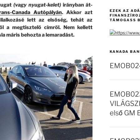
nyugat
(vagy nyugat-kelet)
irányban át-
EZEK AZ AD
rans-Canada Autópályán
. Akkor azt
FINANSZÍRO
llalkozásé lett az elsőség, tehát az
TÁMOGASS B
l a megtisztelő címről. Nem kellett
sla máris behozta a lemaradást.
KANADA BAN
EMOB024 
EMOB023
VILÁGSZE
első GM 