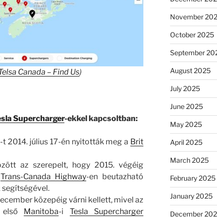
November 20
October 2025
September 20
August 2025
Telsa Canada – Find Us
)
July 2025
June 2025
esla Supercharger
-ekkel kapcsoltban:
May 2025
-t 2014. július 17-én nyitották meg a
Brit
April 2025
March 2025
zött az szerepelt, hogy 2015. végéig
a
Trans-Canada Highway
-en beutazható
February 2025
 segítségével.
January 2025
cember közepéig várni kellett, mivel az
z első
Manitoba
-i
Tesla Supercharger
December 20