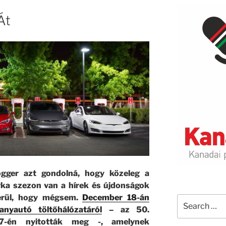
Át
ogger azt gondolná, hogy közeleg a
rka szezon van a hírek és újdonságok
erül, hogy mégsem.
December 18-án
Search
anyautó töltőhálózatáról
– az 50.
for:
17-én nyitották meg -, amelynek