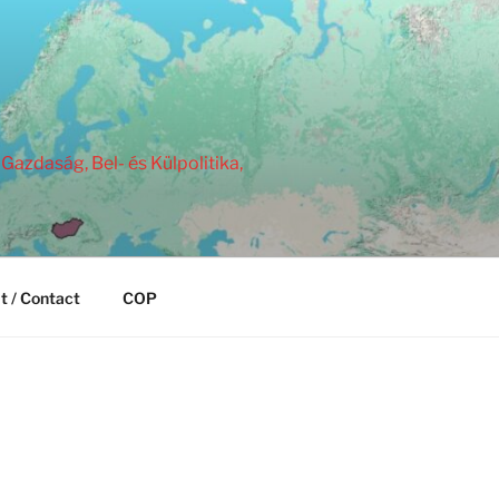
Gazdaság, Bel- és Külpolitika,
t / Contact
COP