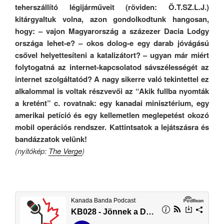
teherszállító légijárműveit (röviden: Ö.T.SZ.L.J.)
kitárgyaltuk volna, azon gondolkodtunk hangosan,
hogy: – vajon Magyarország a százezer Dacia Lodgy
országa lehet-e? – okos dolog-e egy darab jóvágású
csővel helyettesíteni a katalizátort? – ugyan már miért
folytogatná az internet-kapcsolatod sávszélességét az
internet szolgáltatód? A nagy sikerre való tekintettel ez
alkalommal is voltak részvevői az “Akik fullba nyomták
a kretént” c. rovatnak: egy kanadai minisztérium, egy
amerikai petíció és egy kellemetlen meglepetést okozó
mobil operációs rendszer. Kattintsatok a lejátszásra és
bandázzatok velünk!
(nyitókép:
The Verge
)