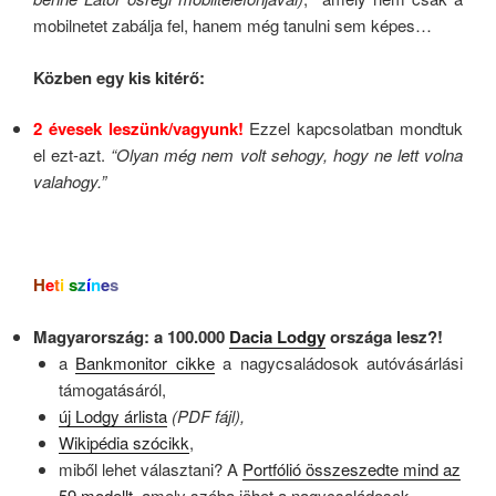
mobilnetet zabálja fel, hanem még tanulni sem képes…
Közben egy kis kitérő:
2 évesek leszünk/vagyunk!
Ezzel kapcsolatban mondtuk
el ezt-azt.
“Olyan még nem volt sehogy, hogy ne lett volna
valahogy.”
H
e
t
i
s
z
í
n
e
s
Magyarország: a 100.000
Dacia Lodgy
országa lesz?!
a
Bankmonitor cikke
a nagycsaládosok autóvásárlási
támogatásáról,
új Lodgy árlista
(PDF fájl),
Wikipédia szócikk
,
miből lehet választani? A
Portfólió összeszedte mind az
59 modellt
, amely szóba jöhet a nagycsaládosok