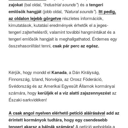
zajokat
(bal oldal,
“Industrial sounds”
) és a
tengeri
emlősök hangját
(jobb oldal,
“Natural sounds”
).
Itt pedig,
az oldalon lejebb görgetve
részletes információk,
kimutatások, kutatási eredmények érhetők el a jeges-
tengeri zajterhelésről, valamint további hangmintákat és a
tengeri emlősök hangjait is meghallgathatod. Érdemes egy
összehasonlítást tenni,
csak pár perc az egész.
Kérjük, hogy mondd el
Kanada
, a Dán Királyság,
Finnország, Izland, Norvégia, az Orosz Föderáció,
Svédország és az Amerikai Egyesült Államok kormányai
számára, hogy
kerüljék el a víz alatti zajszennyezést
az
Északi-sarkvidéken!
A csak angol nyelven elérhető petíció aláírásával
add az
érintett kormányok tudtára, hogy egy csendesebb
tengert akarsz a bálnák számára!
A petíció weboldala a