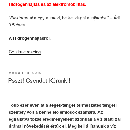
Hidrogénhajtás és az elektromobilitás.
“Ele
ktommal
megy a
zautó
, be kell dugni a
zájamba
.” – Ádi,
3,5 éves
A
Hidrogén
hajtásról.
“KB023
Continue reading
–
Az
E-
POSTED
MARCH 18, 2019
ON
Mobilitás
Psszt! Csendet Kérünk!!
II.”
Több ezer éven át a
Jeges-tenger
természetes tengeri
szentély volt a benne élő emlősök számára. Az
éghajlatváltozás eredményeként azonban a víz alatti zaj
drámai növekedését értük el. Meg kell állítanunk a víz