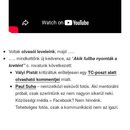
Voltak
olvasói leveleink
, majd …..
….. mindkettőnk új kedvence, az “
Akik
fullba nyomták a
kretént”
c. rovatunk következett:
Vályi Pistát
kritizáltuk erőteljesen egy
TC-poszt alatt
olvasható kommentjei
miatt.
Paul Suha
– nemzetközi esküvői fotós. Aki mentorálni
próbál, csak szerintünk ez nem nagyon sikerül neki.
Közösségi média = Facebook? Nem hinnénk.
Tehetséges fotós, csak a kommunikáció nem az igazi.