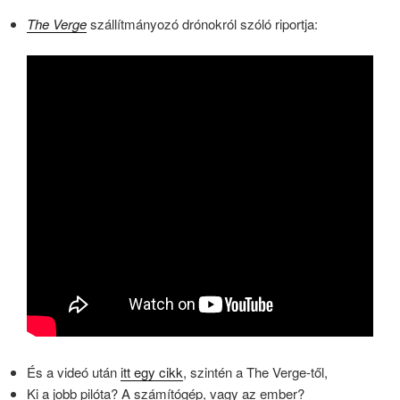
The Verge
szállítmányozó drónokról szóló riportja:
És a videó után
itt egy cikk
, szintén a The Verge-től,
Ki a jobb pilóta? A számítógép, vagy az ember?