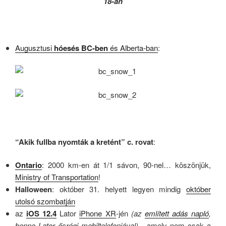
18-án
Augusztusi
hóesés BC-ben
és Alberta-ban
:
“Akik fullba nyomták a kretént” c. rovat
:
Ontario
: 2000 km-en át 1/1 sávon, 90-nel… köszönjük,
Ministry of Transportation
!
Halloween
: október 31. helyett legyen mindig
október
utolsó szombatján
az
iOS 12.4
Lator
iPhone XR
-jén
(az
említett adás napló
,
benne Lator ősrégi mobiltelefonjával)
, amely nem csak a