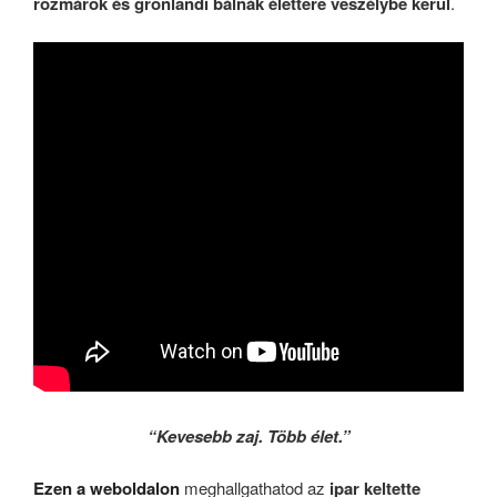
rozmárok és grönlandi bálnák élettere veszélybe kerül
.
“Kevesebb zaj. Több élet.”
Ezen a weboldalon
meghallgathatod az
ipar keltette