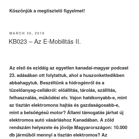
Köszönjük a megtisztelő figyelmet!
POSTED
MARCH 30, 2019
ON
KB023 – Az E-Mobilitás II.
Az első és ezidáig az egyetlen kanadai-magyar podcast
23. adásában ott folytattuk, ahol a huszonkettedikben
abbahagytuk. Beszéltünk
a hidrogénről és a
tüzelőanyag-cellákról: előállítás, tárolás, szállítás,
felhasználás, működési elv. Vajon hatékonyabb-e, mint
az tisztán elektromons hajtás és gazdaságosabb-e,
mint a belsőégésű motor? Állami támogatás járhat új
elektromos autó vásárláshoz Kanadában. A zöld
rendszám helyezete és jövője Magyarországon: 10.000
db járműből mennyi a tisztán elektromos? Az