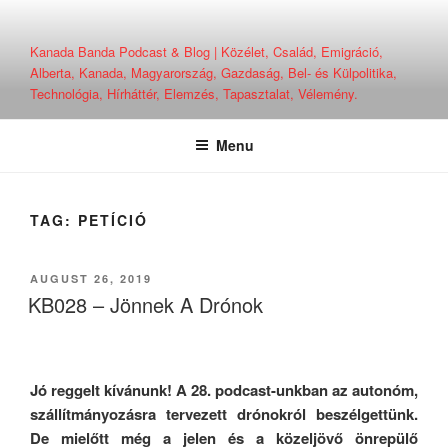
Skip
to
Kanada Banda Podcast & Blog | Közélet, Család, Emigráció,
content
Alberta, Kanada, Magyarország, Gazdaság, Bel- és Külpolitika,
Technológia, Hírháttér, Elemzés, Tapasztalat, Vélemény.
Menu
TAG:
PETÍCIÓ
POSTED
AUGUST 26, 2019
ON
KB028 – Jönnek A Drónok
Jó reggelt kívánunk! A 28. podcast-unkban az autonóm,
szállítmányozásra tervezett drónokról beszélgettünk.
De mielőtt még a jelen és a közeljövő önrepülő