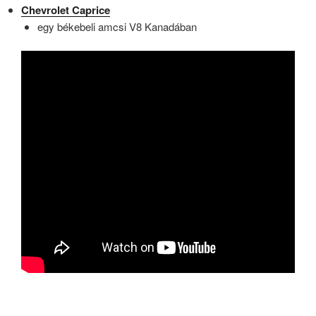
Chevrolet Caprice
egy békebeli amcsi V8 Kanadában