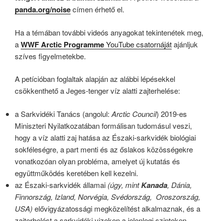
panda.org/noise
címen érhető el.
Ha a témában további videós anyagokat tekintenétek meg,
a
WWF Arctic Programme
YouTube csatornáját
ajánljuk
szíves figyelmetekbe.
A petícióban foglaltak alapján az alábbi lépésekkel
csökkenthető a Jeges-tenger víz alatti zajterhelése:
a Sarkvidéki Tanács (angolul:
Arctic Council
) 2019-es
Miniszteri Nyilatkozatában formálisan tudomásul veszi,
hogy a víz alatti zaj hatása az Északi-sarkvidék biológiai
sokféleségre, a part menti és az őslakos közösségekre
vonatkozóan olyan probléma, amelyet új kutatás és
együttműködés keretében kell kezelni.
az Északi-sarkvidék államai
(úgy, mint
Kanada
, Dánia,
Finnország, Izland, Norvégia, Svédország, Oroszország,
USA)
elővigyázatossági megközelítést alkalmaznak, és a
zajterhelést a sarkvidéki vizeken a jelenlegi szinteken