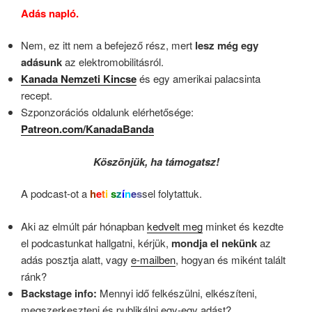
Adás napló.
Nem, ez itt nem a befejező rész, mert
lesz még egy
adásunk
az elektromobilitásról.
Kanada Nemzeti Kincse
és egy amerikai palacsinta
recept.
Szponzorációs oldalunk elérhetősége:
Patreon.com/KanadaBanda
Köszönjük, ha támogatsz!
A podcast-ot a
h
e
t
i
s
z
í
n
e
s
sel folytattuk.
Aki az elmúlt pár hónapban
kedvelt meg
minket és kezdte
el podcastunkat hallgatni, kérjük,
mondja el nekünk
az
adás posztja alatt, vagy
e-mailben
, hogyan és miként talált
ránk?
Backstage info:
Mennyi idő felkészülni, elkészíteni,
megszerkeszteni és publikálni egy-egy adást?