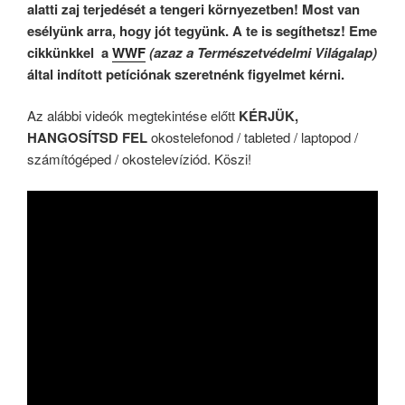
alatti zaj terjedését a tengeri környezetben! Most van
esélyünk arra, hogy jót tegyünk. A te is segíthetsz! Eme
cikkünkkel a
WWF
(azaz a Természetvédelmi Világalap)
által indított petíciónak szeretnénk figyelmet kérni.
Az alábbi videók megtekintése előtt
KÉRJÜK,
HANGOSÍTSD FEL
okostelefonod / tableted / laptopod /
számítógéped / okostelevíziód. Köszi!