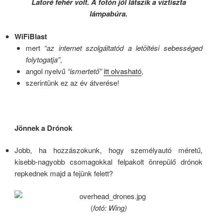
Latoré fehér volt. A fotón jól látszik a víztiszta
lámpabúra.
WiFiBlast
mert
“az internet szolgáltatód a letöltési sebességed
folytogatja”
,
angol nyelvű
“ismertető”
itt olvasható
,
szerintünk ez az év átverése!
Jönnek a Drónok
Jobb, ha hozzászokunk, hogy személyautó méretű,
kisebb-nagyobb csomagokkal felpakolt önrepülő drónok
repkednek majd a fejünk felett?
(
fotó: Wing)