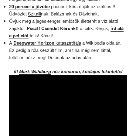
20 perccel a jövőbe
podcast: köszönjük az említést!!
Üdvözlet
Szkalli
nak, Balázsnak és Dávidnak.
Óvjuk meg a jeges-tengeri emlősök életterét a víz alatti
zajoktól:
Psszt! Csendet Kérünk!!
c. cikk. Kérjük,
írd alá
a petíciót
te is! Köszi!
A
Deepwater Horizon
katasztrófája
a Wikipedia oldalán.
Ez pedig a róla készült film, amit ha még nem láttál,
feltétlen nézz meg! De csak az adás után.
itt
Mark Wahlberg
néz komoran, kőolajos tekintettel