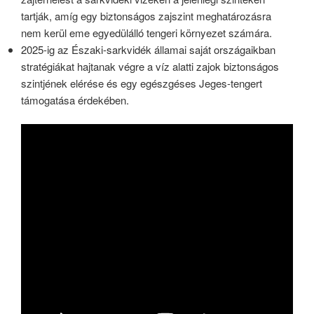
tartják, amíg egy biztonságos zajszint meghatározásra
nem kerül eme egyedülálló tengeri környezet számára.
2025-ig az Északi-sarkvidék államai saját országaikban
stratégiákat hajtanak végre a víz alatti zajok biztonságos
szintjének elérése és egy egészgéses Jeges-tengert
támogatása érdekében.