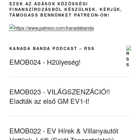
EZEK AZ ADÁSOK KÖZÖSSÉGI
FINANSZÍROZÁSBÓL KÉSZÜLNEK. KÉRJÜK,
TÁMOGASS BENNÜNKET PATREON-ON!
KANADA BANDA PODCAST – RSS
EMOB024 - H2ülyeség!
EMOB023 - VILÁGSZENZÁCIÓ!!
Eladták az első GM EV1-t!
EMOB022 - EV Hírek & Villanyautót
Vettünk, Lájf! (Saját Tapasztalatok)