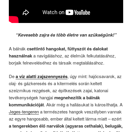
“Kevesebb zajra és több életre van szükségünk!”
A bálnák
csettintő hangokat, füttyszót és dalokat
használnak
a navigáláshoz, az élelmük felkutatásához,
borjaik felneveléséhez és társaik megtalálásához.
De
a víz alatti zajszennyezés
, úgy mint: hajócsavarok, az
olaj- és gázkeresés és a kitermelés során keltett
szeizmikus rezgések, az építkezések zajai, katonai
tevékenységek hangjai
megnehezítik a bálnák
kommunikációját
. Akár még a hallásukat is károsíthatja. A
Jeges-tengeren
a természetes hangok veszélyben vannak
az egyre hangosabb, ember által keltett lárma miatt – ezért
a tengerekben élő narválok (agyaras cethalak), belugák,