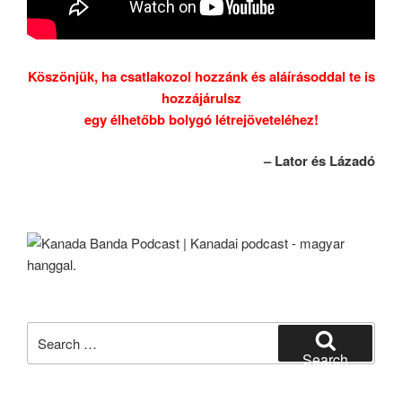
Köszönjük, ha csatlakozol hozzánk és aláírásoddal te is
hozzájárulsz
egy élhetőbb bolygó létrejöveteléhez!
– Lator és Lázadó
Search
for:
Search