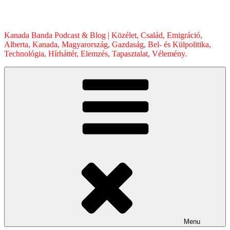
Skip
to
content
Kanada Banda Podcast & Blog | Közélet, Család, Emigráció,
Alberta, Kanada, Magyarország, Gazdaság, Bel- és Külpolitika,
Technológia, Hírháttér, Elemzés, Tapasztalat, Vélemény.
Menu