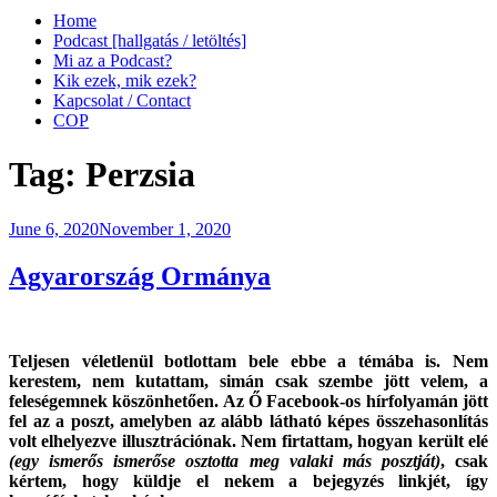
Home
Podcast [hallgatás / letöltés]
Mi az a Podcast?
Kik ezek, mik ezek?
Kapcsolat / Contact
COP
Tag:
Perzsia
Posted
June 6, 2020
November 1, 2020
on
Agyarország Ormánya
Teljesen véletlenül botlottam bele ebbe a témába is. Nem
kerestem, nem kutattam, simán csak szembe jött velem, a
feleségemnek köszönhetően. Az Ő Facebook-os hírfolyamán jött
fel az a poszt, amelyben az alább látható képes összehasonlítás
volt elhelyezve illusztrációnak. Nem firtattam, hogyan került elé
(egy ismerős ismerőse osztotta meg valaki más posztját)
, csak
kértem, hogy küldje el nekem a bejegyzés linkjét, így