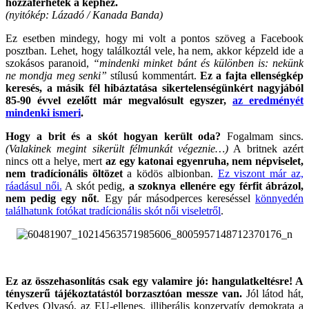
hozzáférhetek a képhez.
(nyitókép: Lázadó / Kanada Banda)
Ez esetben mindegy, hogy mi volt a pontos szöveg a Facebook
posztban. Lehet, hogy találkoztál vele, ha nem, akkor képzeld ide a
szokásos paranoid,
“mindenki minket bánt és különben is: nekünk
ne mondja meg senki”
stílusú kommentárt.
Ez a fajta ellenségkép
keresés, a másik fél hibáztatása sikertelenségünkért nagyjából
85-90 évvel ezelőtt már megvalósult egyszer,
az eredményét
mindenki ismeri
.
Hogy a brit és a skót hogyan került oda?
Fogalmam sincs.
(Valakinek megint sikerült félmunkát végeznie…)
A britnek azért
nincs ott a helye, mert
az egy katonai egyenruha, nem népviselet,
nem tradícionális öltözet
a ködös albionban.
Ez viszont már az,
ráadásul női.
A skót pedig,
a szoknya ellenére egy férfit ábrázol,
nem pedig egy nőt
. Egy pár másodperces kereséssel
könnyedén
találhatunk fotókat tradícionális skót női viseletről
.
.
Ez az összehasonlítás csak egy valamire jó: hangulatkeltésre! A
tényszerű tájékoztatástól borzasztóan messze van.
Jól látod hát,
Kedves Olvasó, az EU-ellenes, illiberális konzervatív demokrata a