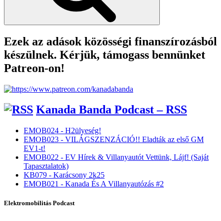
Ezek az adások közösségi finanszírozásból
készülnek. Kérjük, támogass bennünket
Patreon-on!
Kanada Banda Podcast – RSS
EMOB024 - H2ülyeség!
EMOB023 - VILÁGSZENZÁCIÓ!! Eladták az első GM
EV1-t!
EMOB022 - EV Hírek & Villanyautót Vettünk, Lájf! (Saját
Tapasztalatok)
KB079 - Karácsony 2k25
EMOB021 - Kanada És A Villanyautózás #2
Elektromobilitás Podcast