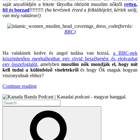
saját anyaföldjén a fekete fátyolba öltözött muszlim nőktől
retteg,
fél és borzad
!!!!!!!!!
(ha kevésnek érzed a felkiáltójelet, kérlek szólj,
van még raktáron!)
(forrás:
BBC
)
.
Ha valakinek kedve és angol tudása van hozzá,
a BBC-nek
köszönhetően meghallgathat egy rövid beszélgetést és elolvashat
egy összefoglalót
, amelyben
muszlim nők mondják el, hogy mit
kell tudni a különböző viseletekről
és hogy Ők maguk hogyan
viszonyulnak ehhez?
“Agyarország
Continue reading
Ormánya”
Search
for:
Search