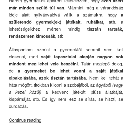
Három gyermekes apaként feltételezem, hogy
ezen azért
már minden szülő túl van
. Mármint még a várandóság
ideje alatt nyilvánvalóvá válik a számukra, hogy
a
születendő gyermek(ek) játékait, ruháikat, stb.
a
lehetőségeikhez mérten mindig
tisztán tartsák,
rendszersen kimossák
, stb.
Álláspontom szerint a gyermektől semmit sem kell
elcsenni, mert
saját tapasztalat alapján nagyon sok
mindent meg lehet vele beszélni
. Talán meglepő dolog,
de
a gyermeket be lehet vonni a saját játékai
elpakolásába, azok tisztán tartásába
. Nem kell tehát a
háta mögött, titokban kilopni a szobájából, az ágyából
(vagy
a kezei közül)
a kedvenc játékát, plüss állatkáját,
kispárnáját, stb. És így nem lesz se sírás, se hiszti, se
durcázás.
“Nyunyológia*”
Continue reading