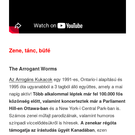
Zene, tánc, büfé
The Arrogant Worms
Az Arrogáns Kukacok
egy 1991-es, Ontario-i alapítású és
1995 óta ugyanabból a 3 tagból álló együttes, amely a mai
napig aktív!
Több alkalommal léptek már fel 100.000 fős
közönség előtt, valamint koncerteztek már a Parliament
Hill-en Ottawa-ban
és a New York-i Central Park-ban is.
Számos zenei műfajt parodizálnak, valamint humoros
színpadi viccelődésükről is híresek.
A zenekar régóta
támogatja az írástudás ügyét Kanadában
, ezen