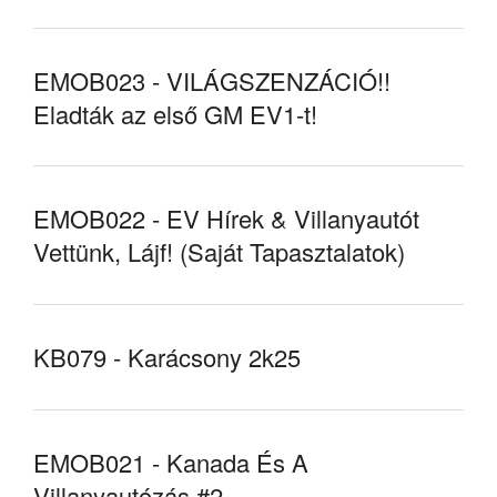
EMOB023 - VILÁGSZENZÁCIÓ!!
Eladták az első GM EV1-t!
EMOB022 - EV Hírek & Villanyautót
Vettünk, Lájf! (Saját Tapasztalatok)
KB079 - Karácsony 2k25
EMOB021 - Kanada És A
Villanyautózás #2