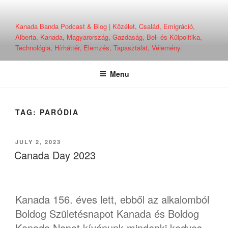
Skip
to
Kanada Banda Podcast & Blog | Közélet, Család, Emigráció,
content
Alberta, Kanada, Magyarország, Gazdaság, Bel- és Külpolitika,
Technológia, Hírháttér, Elemzés, Tapasztalat, Vélemény.
Menu
TAG:
PARÓDIA
POSTED
JULY 2, 2023
ON
Canada Day 2023
Kanada 156. éves lett, ebből az alkalomból
Boldog Születésnapot Kanada és Boldog
Kanada Napot kívánunk mindenki kedves