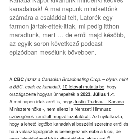
kanadainak! A mai napunk mindkettőnk
számára a családdal telt, Latorék egy
farmon jártak-ettek-ittak, mi pedig itthon
maradtunk, mert … de erről majd később,
az egyik soron következő podcast
epizódban mesélünk bővebben.
A
CBC
(azaz a Canadian Broadcasting Crop. – olyan, mint
a BBC, csak ez kanadai),
10 fotóval mutatja be
, hogy
országszerte hogyan ünnepelték a
2023. Július 1.
-t.
A mai napon írtak arról is, hogy
Justin Trudeau – Kanada
Miniszterelnöke -, nem ellenzi a Nemzeti Himnusz
szövegének ismételt megváltozatatását
. Azt nyilatkozta,
hogy a lehető legtöbb kanadaival beszélni szeretne erről és
ha a választópolgárok is beleegyeznek ebbe a kicsi, de
nagy jelentőséggel bíró változtatásba, akkor azt Ő