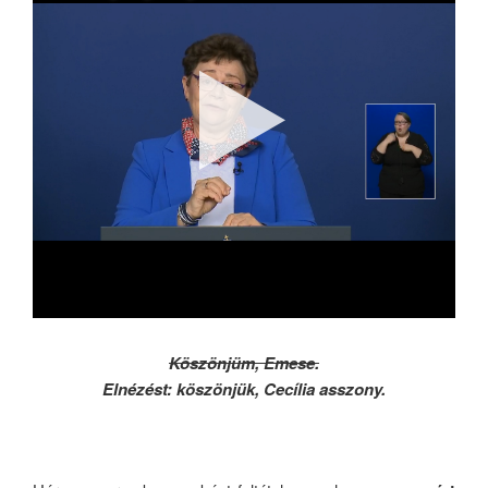
Köszönjüm, Emese.
Elnézést: köszönjük, Cecília asszony.
.