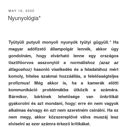
POSTED
MAY 16, 2020
ON
Nyunyológia*
Tyütyüli putyuli monyoli nyunyók tyütyi gügyüli.
*
Ha
magyar adófizető állampolgár lennék, akkor úgy
gondolnám, hogy elvárható lenne
egy országos
tisztifőorvos
asszonytól a
normálishoz
(azaz az
átlagoshoz)
hasonló viselkedés és a feladatához mért
komoly, hiteles szakmai hozzáállás, a felelősségteljes
profizmus! Még akkor is, ha a kamerák előtti
kommunikáció problémákba ütközik a számára.
Bármikor, bárkinek lehetősége van önkritikát
gyakorolni és azt mondani, hogy: erre én nem vagyok
alkalmas és/vagy én ezt nem szeretném csinálni. Ha ez
nem megy, akkor közszereplővé válva muszáj lesz
elviselni az ezer számra érkező kritikákat.