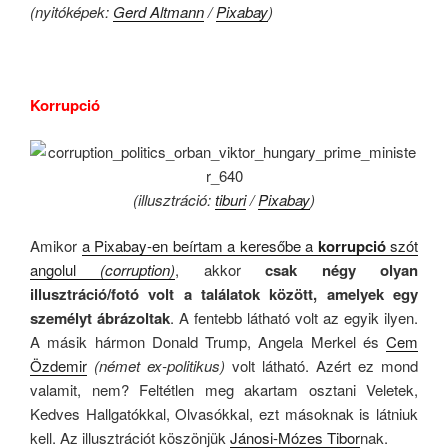
(nyitóképek:
Gerd Altmann
/
Pixabay
)
.
Korrupció
(illusztráció:
tiburi
/
Pixabay
)
Amikor
a Pixabay-en beírtam a keresőbe a
korrupció
szót
angolul
(corruption)
, akkor
csak négy olyan
illusztráció/fotó volt a találatok között, amelyek egy
személyt ábrázoltak
. A fentebb látható volt az egyik ilyen.
A másik hármon Donald Trump, Angela Merkel és
Cem
Özdemir
(német ex-politikus)
volt látható. Azért ez mond
valamit, nem? Feltétlen meg akartam osztani Veletek,
Kedves Hallgatókkal, Olvasókkal, ezt másoknak is látniuk
kell. Az illusztrációt köszönjük
Jánosi-Mózes Tibor
nak.