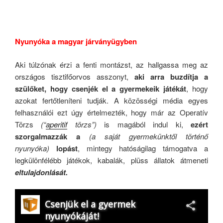
.
Nyunyóka a magyar járványügyben
Aki túlzónak érzi a fenti montázst, az hallgassa meg az
országos tisztifőorvos asszonyt,
aki arra buzdítja a
szülőket, hogy csenjék el a gyermekeik játékát
, hogy
azokat fertőtleníteni tudják. A közösségi média egyes
felhasználói ezt úgy értelmezték, hogy már az Operatív
Törzs
(“
aperitif
törzs”)
is magából indul ki,
ezért
szorgalmazzák a
(a saját gyermekünktől történő
nyunyóka)
lopást
, mintegy hatóságilag támogatva a
legkülönfélébb játékok, kabalák, plüss állatok átmeneti
eltulajdonlását.