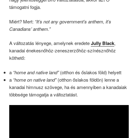
támogatni fogja.
Miért? Mert:
“It’s not any government’s anthem, it’s
Canadians’ anthem.”
A változatás lényege, amelynek eredete
Jully Black
,
kanadai énekesnőhöz-zeneszerzőhöz-színésznőhöz
köthető:
a
“home and native land”
(otthon és őslakos föld) helyett
a
“home on native land”
(otthon őslakos földön) lenne a
kanadai himnusz szövege, ha és amennyiben a kanadaiak
többsége támogatja a változtatást.