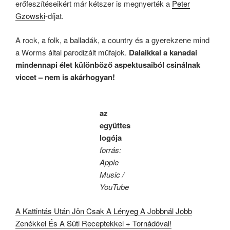
erőfeszítéseikért már kétszer is megnyerték a
Peter
Gzowski
-díjat.
A rock, a folk, a balladák, a country és a gyerekzene mind
a Worms által parodizált műfajok.
Dalaikkal a kanadai
mindennapi élet különböző aspektusaiból csinálnak
viccet – nem is akárhogyan!
az
együttes
logója
forrás:
Apple
Music /
YouTube
A Kattintás Után Jön Csak A Lényeg A Jobbnál Jobb
Zenékkel És A Süti Receptekkel + Tornádóval!