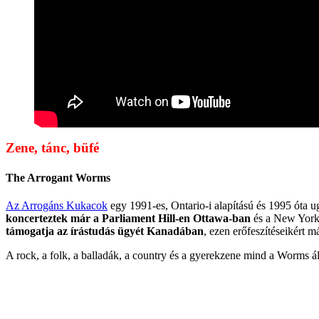
Zene, tánc, büfé
The Arrogant Worms
Az Arrogáns Kukacok
egy 1991-es, Ontario-i alapítású és 1995 óta u
koncerteztek már a Parliament Hill-en Ottawa-ban
és a New York-
támogatja az írástudás ügyét Kanadában
, ezen erőfeszítéseikért 
A rock, a folk, a balladák, a country és a gyerekzene mind a Worms ál