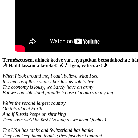
Természetesen, akinek kedve van, nyugodtan becsatlakozhat: hár
🎶
Hadd lássam a kezeket! 🎶
🎵
Igen, ez lesz az!
🎵
When I look around me, I can’t believe what I see
It seems as if this country has lost its will to live
The economy is lousy, we barely have an army
But we can still stand proudly ’cause Canada’s really big
We’re the second largest country
On this planet Earth
And if Russia keeps on shrinking
Then soon we’ll be first (As long as we keep Quebec)
The USA has tanks and Switzerland has banks
They can keep them, thanks; they just don’t amount