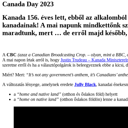
Canada Day 2023
Kanada 156. éves lett, ebből az alkalomb
kanadainak! A mai napunk mindkettőnk szám
maradtunk, mert … de erről majd később, 
A
CBC
(azaz a Canadian Broadcasting Crop. – olyan, mint a BBC, c
A mai napon írtak arról is, hogy
Justin Trudeau – Kanada Miniszterel
szeretne erről és ha a választópolgárok is beleegyeznek ebbe a kicsi, 
Miért? Mert:
“It’s not any government’s anthem, it’s Canadians’ anth
A változatás lényege, amelynek eredete
Jully Black
, kanadai énekes
a
“home and native land”
(otthon és őslakos föld) helyett
a
“home on native land”
(otthon őslakos földön) lenne a kanad