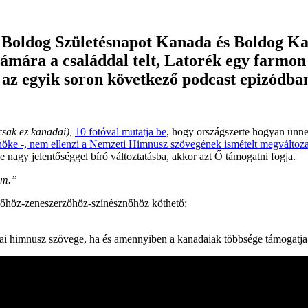
ól Boldog Születésnapot Kanada és Boldog 
ára a családdal telt, Latorék egy farmon j
az egyik soron következő podcast epizódba
sak ez kanadai),
10 fotóval mutatja be
, hogy országszerte hogyan ünn
nöke -, nem ellenzi a Nemzeti Himnusz szövegének ismételt megváltoza
de nagy jelentőséggel bíró változtatásba, akkor azt Ő támogatni fogja.
em.”
nőhöz-zeneszerzőhöz-színésznőhöz köthető:
ai himnusz szövege, ha és amennyiben a kanadaiak többsége támogatja a