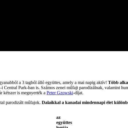
gyanabból a 3 tagból álló együttes, amely a mai napig aktív!
Több alkal
i Central Park-ban is. Számos zenei műfajt parodizálnak, valamint hum
már kétszer is megnyerték a
Peter Gzowski
-díjat.
tal parodizált műfajok.
Dalaikkal a kanadai mindennapi élet különbö
az
együttes
logója