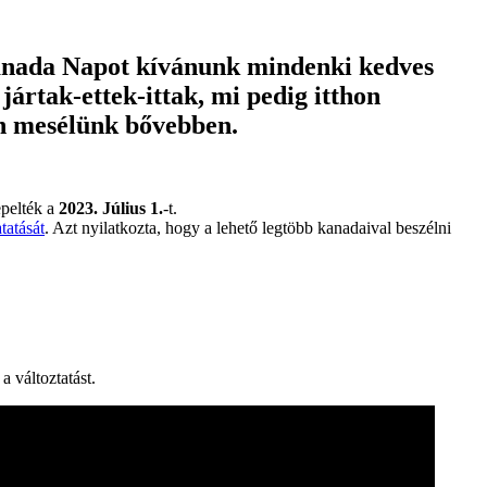
Kanada Napot kívánunk mindenki kedves
ártak-ettek-ittak, mi pedig itthon
n mesélünk bővebben.
epelték a
2023. Július 1.
-t.
tatását
. Azt nyilatkozta, hogy a lehető legtöbb kanadaival beszélni
 változtatást.