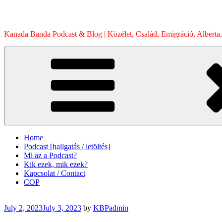
Skip
to
content
Kanada Banda Podcast & Blog | Közélet, Család, Emigráció, Alberta,
Home
Podcast [hallgatás / letöltés]
Mi az a Podcast?
Kik ezek, mik ezek?
Kapcsolat / Contact
COP
Posted
July 2, 2023
July 3, 2023
by
KBPadmin
on