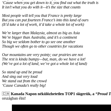
‘Cause when you get down to it, you find out what the truth is
It isn’t what you do with it—it’s the size that counts
Most people will tell you that France is pretty large
But you can put fourteen France’s into this land of ours
(It’d take a lot of work, it’d take a whole lot of work)
We’re larger than Malaysia, almost as big as Asia
We’re bigger than Australia, and it’s a continent
So big we seldom bother to go see one another
Though we often go to other countries for vacations
Our mountains are very pointy; our prairies are not
The rest is kinda bumpy—but, man, do we have a lot!
(We’ve got a lot of land, we’ve got a whole lot of land)
So stand up and be proud
And sing out very loud
We stand out from the crowd
‘Cause Canada’s really big!
🇨🇦
Kanada Napon nékülözhetetlen TOP1 slágerük, a
“Proud T
országban élni!