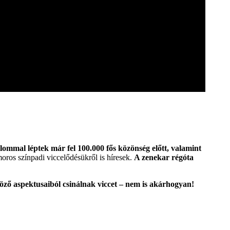
ommal léptek már fel 100.000 fős közönség előtt, valamint
oros színpadi viccelődésükről is híresek.
A zenekar régóta
ző aspektusaiból csinálnak viccet – nem is akárhogyan!