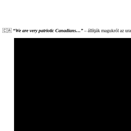
🇨🇦
“We are very patriotic Canadians…”
– állítják magukról az ur