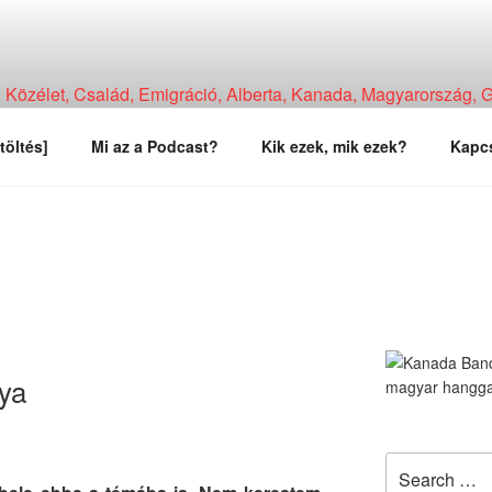
Közélet, Család, Emigráció, Alberta, Kanada, Magyarország, Ga
, Tapasztalat, Vélemény.
töltés]
Mi az a Podcast?
Kik ezek, mik ezek?
Kapcs
ya
Search
for: