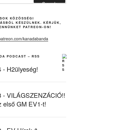
Search
ÁSOK KÖZÖSSÉGI
ÁSBÓL KÉSZÜLNEK. KÉRJÜK,
ENNÜNKET PATREON-ON!
DA PODCAST – RSS
- H2ülyeség!
- VILÁGSZENZÁCIÓ!!
z első GM EV1-t!