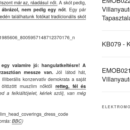
EMOB022 
iszont már az, ráadásul női.
A skót pedig,
Villanyaut
t ábrázol, nem pedig egy nőt
. Egy pár
dén találhatunk fotókat tradícionális skót
Tapasztal
KB079 - 
.
egy valamire jó: hangulatkeltésre! A
EMOB021 
borzasztóan messze van.
Jól látod hát,
Villanyau
illiberális konzervatív demokrata a saját
a öltözött muszlim nőktől
retteg, fél és
d a felkiáltójelet, kérlek szólj, van még
ELEKTROMO
forrás:
BBC
)