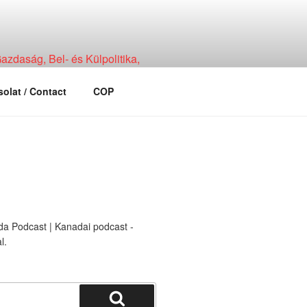
zdaság, Bel- és Külpolitika,
olat / Contact
COP