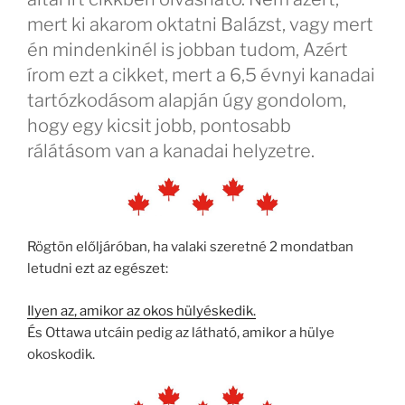
mert ki akarom oktatni Balázst, vagy mert
én mindenkinél is jobban tudom, Azért
írom ezt a cikket, mert a 6,5 évnyi kanadai
tartózkodásom alapján úgy gondolom,
hogy egy kicsit jobb, pontosabb
rálátásom van a kanadai helyzetre.
Rögtön előljáróban, ha valaki szeretné 2 mondatban
letudni ezt az egészet:
Ilyen az, amikor az okos hülyéskedik.
És Ottawa utcáin pedig az látható, amikor a hülye
okoskodik.