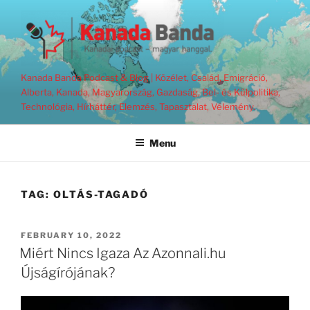
Skip
to
content
Kanada Banda Podcast & Blog | Közélet, Család, Emigráció,
Alberta, Kanada, Magyarország, Gazdaság, Bel- és Külpolitika,
Technológia, Hírháttér, Elemzés, Tapasztalat, Vélemény.
Menu
TAG:
OLTÁS-TAGADÓ
POSTED
FEBRUARY 10, 2022
ON
Miért Nincs Igaza Az Azonnali.hu
Újságírójának?