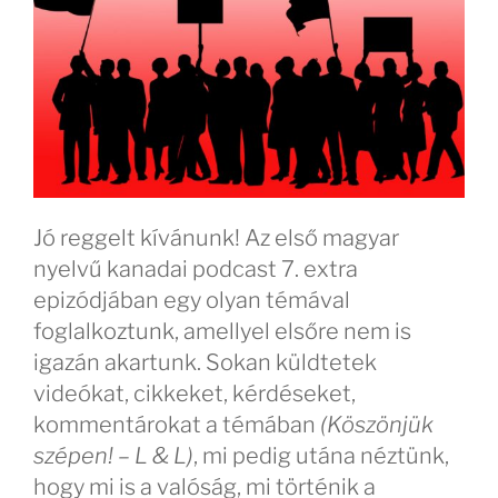
Jó reggelt kívánunk! Az első magyar
nyelvű kanadai podcast 7. extra
epizódjában egy olyan témával
foglalkoztunk, amellyel elsőre nem is
igazán akartunk. Sokan küldtetek
videókat, cikkeket, kérdéseket,
kommentárokat a témában
(Köszönjük
szépen! – L & L)
, mi pedig utána néztünk,
hogy mi is a valóság, mi történik a