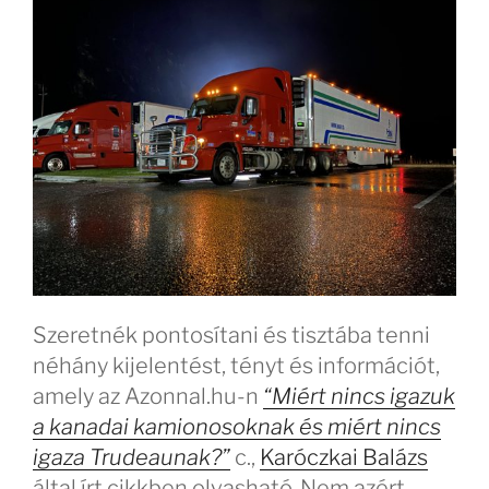
Szeretnék pontosítani és tisztába tenni
néhány kijelentést, tényt és információt,
amely az Azonnal.hu-n
“Miért nincs igazuk
a kanadai kamionosoknak és miért nincs
igaza Trudeaunak?”
c.,
Karóczkai Balázs
által írt cikkben olvasható. Nem azért,