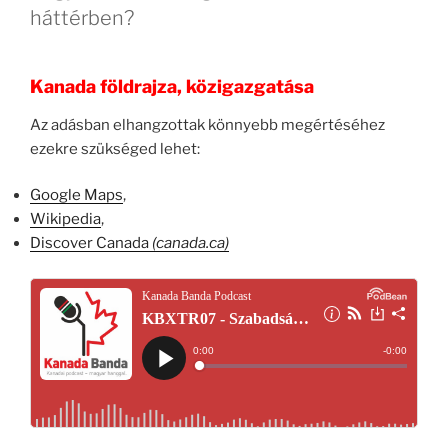
háttérben?
Kanada földrajza, közigazgatása
Az adásban elhangzottak könnyebb megértéséhez
ezekre szükséged lehet:
Google Maps
,
Wikipedia
,
Discover Canada
(canada.ca)