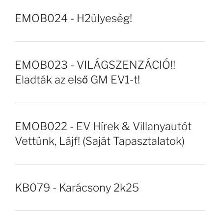
EMOB024 - H2ülyeség!
EMOB023 - VILÁGSZENZÁCIÓ!!
Eladták az első GM EV1-t!
EMOB022 - EV Hírek & Villanyautót
Vettünk, Lájf! (Saját Tapasztalatok)
KB079 - Karácsony 2k25