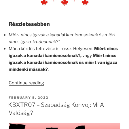
Részletesebben
Miért nincs igazuk a kanadai kamionosoknak és miért
nincs igaza Trudeaunak?”
Már a kérdés feltevése is rossz. Helyesen:
Miért nincs
igazuk a kanadai kamionosoknak?,
vagy
Miért nincs
igazuk a kanadai kamionosoknak és miért van igaza
mindenki másnak?
.
“Miért
Continue reading
Nincs
Igaza
POSTED
FEBRUARY 5, 2022
ON
Az
KBXTR07 – Szabadság Konvoj: Mi A
Azonnali.hu
Valóság?
Újságírójának?”