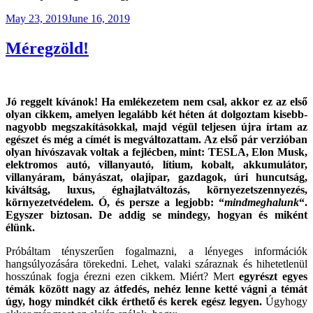
Posted
May 23, 2019
June 16, 2019
on
Méregzöld!
Jó reggelt kívánok! Ha emlékezetem nem csal, akkor ez az első
olyan cikkem, amelyen legalább két héten át dolgoztam kisebb-
nagyobb megszakításokkal, majd végül teljesen újra írtam az
egészet és még a címét is megváltozattam. Az első pár verzióban
olyan hívószavak voltak a fejlécben, mint: TESLA, Elon Musk,
elektromos autó, villanyautó, lítium, kobalt, akkumulátor,
villanyáram, bányászat, olajipar, gazdagok, úri huncutság,
kiváltság, luxus, éghajlatváltozás, környezetszennyezés,
környezetvédelem. Ó, és persze a legjobb: “
mindmeghalunk
“.
Egyszer biztosan. De addig se mindegy, hogyan és miként
élünk.
Próbáltam tényszerűen fogalmazni, a lényeges információk
hangsúlyozására törekedni. Lehet, valaki száraznak és hihetetlenül
hosszúnak fogja érezni ezen cikkem. Miért? Mert
egyrészt egyes
témák között nagy az átfedés, nehéz lenne ketté vágni a témát
úgy, hogy mindkét cikk érthető és kerek egész legyen.
Úgyhogy