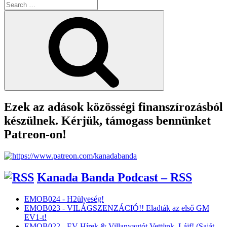
Search
for:
Search
Ezek az adások közösségi finanszírozásból
készülnek. Kérjük, támogass bennünket
Patreon-on!
Kanada Banda Podcast – RSS
EMOB024 - H2ülyeség!
EMOB023 - VILÁGSZENZÁCIÓ!! Eladták az első GM
EV1-t!
EMOB022 - EV Hírek & Villanyautót Vettünk, Lájf! (Saját