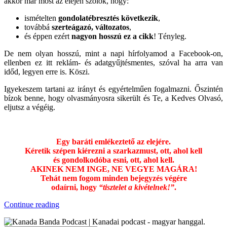
akkor már most az elején szólok, hogy:
ismételten
gondolatébresztés következik
,
továbbá
szerteágazó, változatos
,
és éppen ezért
nagyon hosszú ez a cikk
! Tényleg.
De nem olyan hosszú, mint a napi hírfolyamod a Facebook-on,
ellenben ez itt reklám- és adatgyűjtésmentes, szóval ha arra van
időd, legyen erre is. Köszi.
Igyekeszem tartani az irányt és egyértelműen fogalmazni. Őszintén
bízok benne, hogy olvasmányosra sikerült és Te, a Kedves Olvasó,
eljutsz a végéig.
Egy baráti emlékeztető az elejére.
Kéretik szépen kiérezni a szarkazmust, ott, ahol kell
és gondolkodóba esni, ott, ahol kell.
AKINEK NEM INGE, NE VEGYE MAGÁRA!
Tehát nem fogom
minden bejegyzés végére
odaírni, hogy
“tisztelet a kivételnek!”
.
“Méregzöld!”
Continue reading