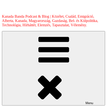
Skip
to
content
Kanada Banda Podcast & Blog | Közélet, Család, Emigráció,
Alberta, Kanada, Magyarország, Gazdaság, Bel- és Külpolitika,
Technológia, Hírháttér, Elemzés, Tapasztalat, Vélemény.
Menu