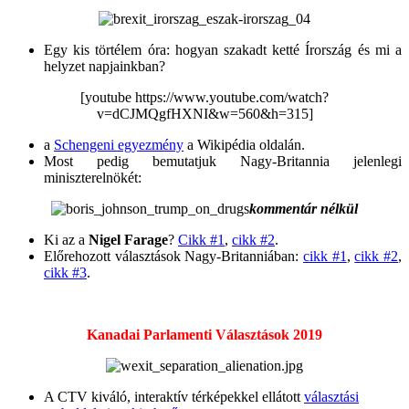
Egy kis törtélem óra: hogyan szakadt ketté Írország és mi a
helyzet napjainkban?
[youtube https://www.youtube.com/watch?
v=dCJMQgfHXNI&w=560&h=315]
a
Schengeni egyezmény
a Wikipédia oldalán.
Most pedig bemutatjuk Nagy-Britannia jelenlegi
miniszterelnökét:
kommentár nélkül
Ki az a
Nigel Farage
?
Cikk #1
,
cikk #2
.
Előrehozott választások Nagy-Britanniában:
cikk #1
,
cikk #2
,
cikk #3
.
Kanadai Parlamenti Választások 2019
A CTV kiváló, interaktív térképekkel ellátott
választási