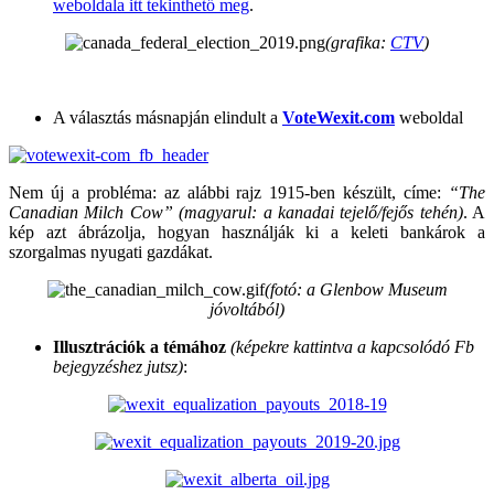
weboldala itt tekinthető meg
.
(grafika:
CTV
)
A választás másnapján elindult a
VoteWexit.com
weboldal
Nem új a probléma: az alábbi rajz 1915-ben készült, címe:
“The
Canadian Milch Cow” (magyarul: a kanadai tejelő/fejős tehén)
. A
kép azt ábrázolja, hogyan használják ki a keleti bankárok a
szorgalmas nyugati gazdákat.
(fotó: a
Glenbow Museum
jóvoltából)
Illusztrációk a témához
(képekre kattintva a kapcsolódó Fb
bejegyzéshez jutsz)
: