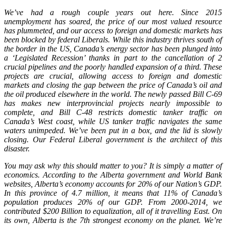
We’ve had a rough couple years out here. Since 2015
unemployment has soared, the price of our most valued resource
has plummeted, and our access to foreign and domestic markets has
been blocked by federal Liberals. While this industry thrives south of
the border in the US, Canada’s energy sector has been plunged into
a ‘Legislated Recession’ thanks in part to the cancellation of 2
crucial pipelines and the poorly handled expansion of a third. These
projects are crucial, allowing access to foreign and domestic
markets and closing the gap between the price of Canada’s oil and
the oil produced elsewhere in the world. The newly passed Bill C-69
has makes new interprovincial projects nearly impossible to
complete, and Bill C-48 restricts domestic tanker traffic on
Canada’s West coast, while US tanker traffic navigates the same
waters unimpeded. We’ve been put in a box, and the lid is slowly
closing. Our Federal Liberal government is the architect of this
disaster.
You may ask why this should matter to you? It is simply a matter of
economics. According to the Alberta government and World Bank
websites, Alberta’s economy accounts for 20% of our Nation’s GDP.
In this province of 4.7 million, it means that 11% of Canada’s
population produces 20% of our GDP. From 2000-2014, we
contributed $200 Billion to equalization, all of it travelling East. On
its own, Alberta is the 7th strongest economy on the planet. We’re