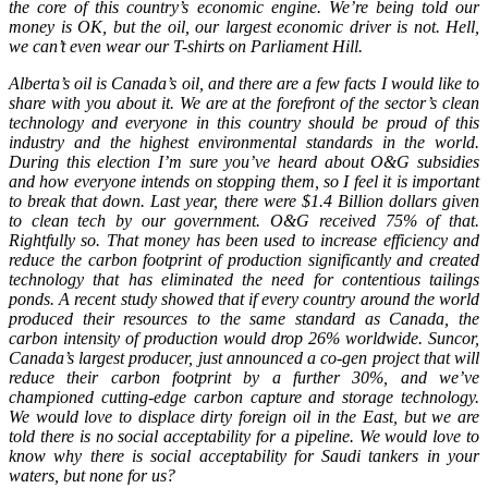
the core of this country’s economic engine. We’re being told our
money is OK, but the oil, our largest economic driver is not. Hell,
we can’t even wear our T-shirts on Parliament Hill.
Alberta’s oil is Canada’s oil, and there are a few facts I would like to
share with you about it. We are at the forefront of the sector’s clean
technology and everyone in this country should be proud of this
industry and the highest environmental standards in the world.
During this election I’m sure you’ve heard about O&G subsidies
and how everyone intends on stopping them, so I feel it is important
to break that down. Last year, there were $1.4 Billion dollars given
to clean tech by our government. O&G received 75% of that.
Rightfully so. That money has been used to increase efficiency and
reduce the carbon footprint of production significantly and created
technology that has eliminated the need for contentious tailings
ponds. A recent study showed that if every country around the world
produced their resources to the same standard as Canada, the
carbon intensity of production would drop 26% worldwide. Suncor,
Canada’s largest producer, just announced a co-gen project that will
reduce their carbon footprint by a further 30%, and we’ve
championed cutting-edge carbon capture and storage technology.
We would love to displace dirty foreign oil in the East, but we are
told there is no social acceptability for a pipeline. We would love to
know why there is social acceptability for Saudi tankers in your
waters, but none for us?