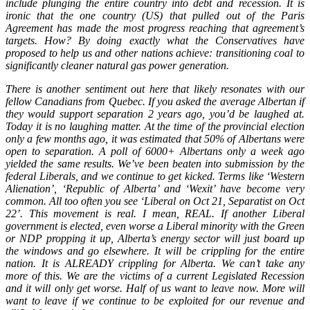
include plunging the entire country into debt and recession. It is
ironic that the one country (US) that pulled out of the Paris
Agreement has made the most progress reaching that agreement’s
targets. How? By doing exactly what the Conservatives have
proposed to help us and other nations achieve: transitioning coal to
significantly cleaner natural gas power generation.
There is another sentiment out here that likely resonates with our
fellow Canadians from Quebec. If you asked the average Albertan if
they would support separation 2 years ago, you’d be laughed at.
Today it is no laughing matter. At the time of the provincial election
only a few months ago, it was estimated that 50% of Albertans were
open to separation. A poll of 6000+ Albertans only a week ago
yielded the same results. We’ve been beaten into submission by the
federal Liberals, and we continue to get kicked. Terms like ‘Western
Alienation’, ‘Republic of Alberta’ and ‘Wexit’ have become very
common. All too often you see ‘Liberal on Oct 21, Separatist on Oct
22’. This movement is real. I mean, REAL. If another Liberal
government is elected, even worse a Liberal minority with the Green
or NDP propping it up, Alberta’s energy sector will just board up
the windows and go elsewhere. It will be crippling for the entire
nation. It is ALREADY crippling for Alberta. We can’t take any
more of this. We are the victims of a current Legislated Recession
and it will only get worse. Half of us want to leave now. More will
want to leave if we continue to be exploited for our revenue and