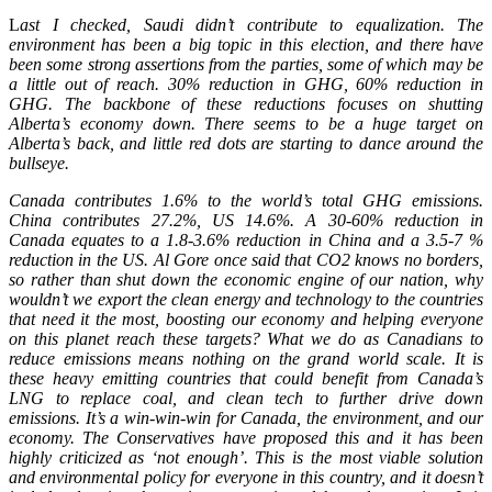
L
ast I checked, Saudi didn’t contribute to equalization. The
environment has been a big topic in this election, and there have
been some strong assertions from the parties, some of which may be
a little out of reach. 30% reduction in GHG, 60% reduction in
GHG. The backbone of these reductions focuses on shutting
Alberta’s economy down. There seems to be a huge target on
Alberta’s back, and little red dots are starting to dance around the
bullseye.
Canada contributes 1.6% to the world’s total GHG emissions.
China contributes 27.2%, US 14.6%. A 30-60% reduction in
Canada equates to a 1.8-3.6% reduction in China and a 3.5-7 %
reduction in the US. Al Gore once said that CO2 knows no borders,
so rather than shut down the economic engine of our nation, why
wouldn’t we export the clean energy and technology to the countries
that need it the most, boosting our economy and helping everyone
on this planet reach these targets? What we do as Canadians to
reduce emissions means nothing on the grand world scale. It is
these heavy emitting countries that could benefit from Canada’s
LNG to replace coal, and clean tech to further drive down
emissions. It’s a win-win-win for Canada, the environment, and our
economy. The Conservatives have proposed this and it has been
highly criticized as ‘not enough’. This is the most viable solution
and environmental policy for everyone in this country, and it doesn’t