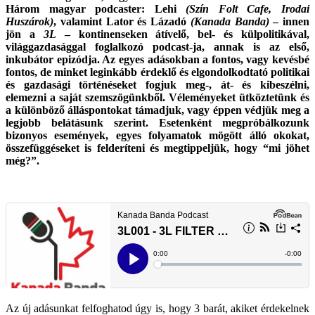
Három magyar podcaster: Lehi
(Szín Folt Cafe, Irodai
Huszárok)
, valamint Lator és Lázadó
(Kanada Banda)
– innen
jön a
3L
– kontinenseken átívelő, bel- és külpolitikával,
világgazdasággal foglalkozó podcast-ja, annak is az első,
inkubátor epizódja.
Az egyes adásokban a fontos, vagy kevésbé
fontos, de minket leginkább érdeklő és elgondolkodtató politikai
és gazdasági történéseket fogjuk meg-, át- és kibeszélni,
elemezni a saját szemszögünkből.
Véleményeket ütköztetünk és
a különböző álláspontokat támadjuk, vagy éppen védjük meg a
legjobb belátásunk szerint.
Esetenként megpróbálkozunk
bizonyos események, egyes folyamatok mögött álló okokat,
összefüggéseket is felderíteni és megtippeljük, hogy “mi jöhet
még?”.
Az új adásunkat felfoghatod úgy is, hogy 3 barát, akiket érdekelnek