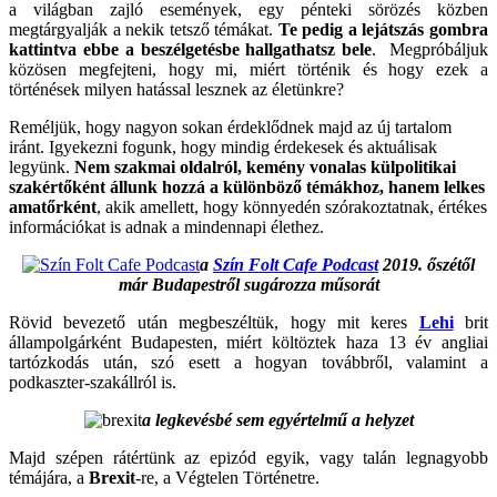
a világban zajló események, egy pénteki sörözés közben
megtárgyalják a nekik tetsző témákat.
Te pedig a lejátszás gombra
kattintva ebbe a beszélgetésbe hallgathatsz bele
. Megpróbáljuk
közösen megfejteni, hogy mi, miért történik és hogy ezek a
történések milyen hatással lesznek az életünkre?
Reméljük, hogy nagyon sokan érdeklődnek majd az új tartalom
iránt. Igyekezni fogunk, hogy mindig érdekesek és aktuálisak
legyünk.
Nem szakmai oldalról, kemény vonalas külpolitikai
szakértőként állunk hozzá a különböző témákhoz, hanem lelkes
amatőrként
, akik amellett, hogy könnyedén szórakoztatnak, értékes
információkat is adnak a mindennapi élethez.
a
Szín Folt Cafe Podcast
2019. őszétől
már Budapestről sugározza műsorát
Rövid bevezető után megbeszéltük, hogy mit keres
Lehi
brit
állampolgárként Budapesten, miért költöztek haza 13 év angliai
tartózkodás után, szó esett a hogyan továbbről, valamint a
podkaszter-szakállról is.
a legkevésbé sem egyértelmű a helyzet
Majd szépen rátértünk az epizód egyik, vagy talán legnagyobb
témájára, a
Brexit
-re, a Végtelen Történetre.