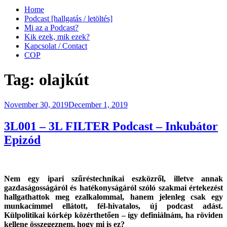
Home
Podcast [hallgatás / letöltés]
Mi az a Podcast?
Kik ezek, mik ezek?
Kapcsolat / Contact
COP
Tag:
olajkút
Posted
November 30, 2019
December 1, 2019
on
3L001 – 3L FILTER Podcast – Inkubátor
Epizód
Nem egy ipari szűréstechnikai eszközről, illetve annak
gazdaságosságáról és hatékonyságáról szóló szakmai értekezést
hallgathattok meg ezalkalommal, hanem j
elenleg csak egy
munkacímmel ellátott, fél-hivatalos, új podcast adást.
Külpolitikai kórkép közérthetően – így definiálnám, ha röviden
kellene összegeznem, hogy mi is ez?