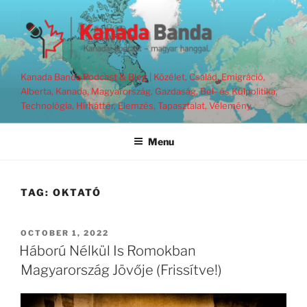
Skip
to
content
Kanada Banda Podcast & Blog | Közélet, Család, Emigráció,
Alberta, Kanada, Magyarország, Gazdaság, Bel- és Külpolitika,
Technológia, Hírháttér, Elemzés, Tapasztalat, Vélemény.
Menu
TAG:
OKTATÓ
POSTED
OCTOBER 1, 2022
ON
Háború Nélkül Is Romokban
Magyarország Jövője (Frissítve!)