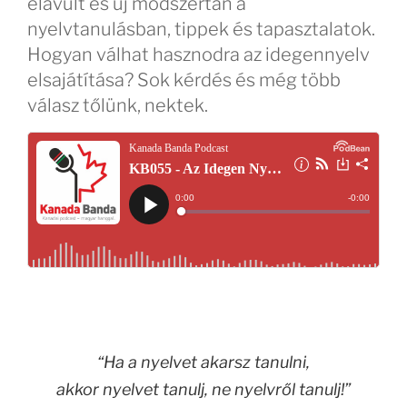
elavult és új módszertan a
nyelvtanulásban, tippek és tapasztalatok.
Hogyan válhat hasznodra az idegennyelv
elsajátítása? Sok kérdés és még több
válasz tőlünk, nektek.
“Ha a nyelvet akarsz tanulni,
akkor nyelvet tanulj, ne nyelvről tanulj!”