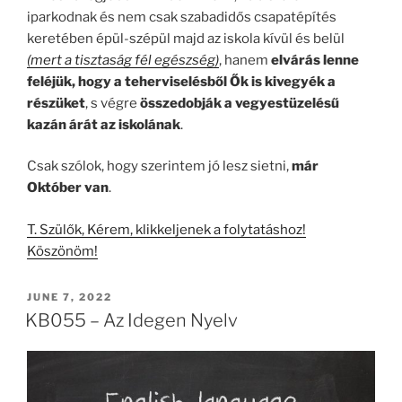
iparkodnak és nem csak szabadidős csapatépítés
keretében épül-szépül majd az iskola kívül és belül
(mert a tisztaság fél egészség)
, hanem
elvárás lenne
feléjük, hogy a teherviselésből Ők is kivegyék a
részüket
, s végre
összedobják a vegyestüzelésű
kazán árát az iskolának
.
Csak szólok, hogy szerintem jó lesz sietni,
már
Október van
.
T. Szülők, Kérem, klikkeljenek a folytatáshoz!
Köszönöm!
POSTED
JUNE 7, 2022
ON
KB055 – Az Idegen Nyelv