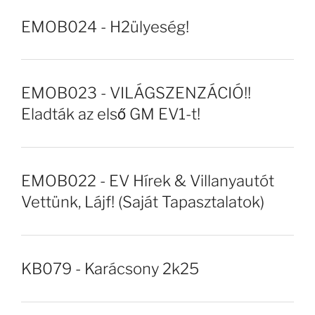
EMOB024 - H2ülyeség!
EMOB023 - VILÁGSZENZÁCIÓ!!
Eladták az első GM EV1-t!
EMOB022 - EV Hírek & Villanyautót
Vettünk, Lájf! (Saját Tapasztalatok)
KB079 - Karácsony 2k25