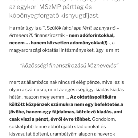
az egykori MSzMP párttag és
köpönyegforgató kisnyugdíjast.
Ha már úgy is a T. Szülők
(ahol apa férfi, az anya nő –
érteeem?!)
finanszírozzák –
nem adóforintokkal,
neeem … hanem közvetlen adományokkal(!)
-, a
magyarországi oktatási intézményeket, úgy is mint
“közösségi finanszírozású köznevelés”
mert az állambácsinak nincs rá elég pénze, mivel ez is
olyan a számukra, mint az egészségügy: kiadás kiadás
hátán, haszon meg semmi…
Az oktatáspolitikára
költött közpénzek számukra nem egy befektetés a
jövőbe, hanem egy fájdalmas, kötelező kiadás, ami
csak viszi a pénzt, évről évre többet.
Gondolom,
sokkal jobb lenne ebből újabb stadionokat és
kisvasutat építeni, urambátyám alapon a haverok