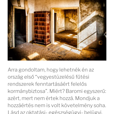
Arra gondoltam, hogy lehetnék én az
ország első “vegyestüzelésű fűtési
rendszerek fenntartásáért felelős
kormánybiztosa”. Miért? Baromi egyszerű:
azért, mert nem értek hozzá. Mondjuk a
hozzáértés nem is volt követelmény soha.
Lásd az oktatási- egészségügyi- belügyi,