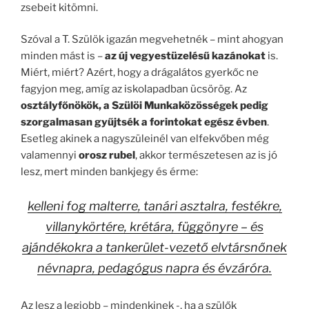
zsebeit kitömni.
Szóval a T. Szülök igazán megvehetnék – mint ahogyan
minden mást is –
az új vegyestüzelésű kazánokat
is.
Miért, miért? Azért, hogy a drágalátos gyerkőc ne
fagyjon meg, amíg az iskolapadban ücsörög. Az
osztályfőnökök, a Szülöi Munkaközösségek pedig
szorgalmasan gyűjtsék a forintokat egész évben
.
Esetleg akinek a nagyszüleinél van elfekvőben még
valamennyi
orosz rubel
, akkor természetesen az is jó
lesz, mert minden bankjegy és érme:
kelleni fog malterre, tanári asztalra, festékre,
villanykörtére, krétára, függönyre – és
ajándékokra a tankerület-vezető elvtársnőnek
névnapra, pedagógus napra és évzáróra.
Az lesz a legjobb – mindenkinek -, ha a szülők