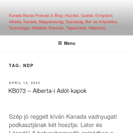
Skip
to
Kanada Banda Podcast & Blog | Közélet, Család, Emigráció,
content
Alberta, Kanada, Magyarország, Gazdaság, Bel- és Külpolitika,
Technológia, Hírháttér, Elemzés, Tapasztalat, Vélemény.
Menu
TAG:
NDP
POSTED
APRIL 13, 2024
ON
KB073 – Alberta-i Adót-kapok
Szép jó reggelt kíván Kanada vadnyugati
podkasztjának két hosztja: Lator és
Lázadó! A hetvenharmadik epizódban a