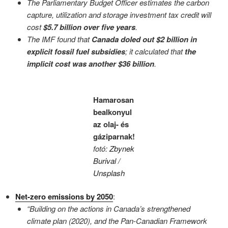
The Parliamentary Budget Officer estimates the carbon
capture, utilization and storage investment tax credit will
cost
$5.7 billion over five years
.
The IMF found that
Canada doled out $2 billion in
explicit fossil fuel subsidies
; it calculated that
the
implicit cost was another $36 billion
.
Hamarosan
bealkonyul
az olaj- és
gáziparnak!
fotó:
Zbynek
Burival
/
Unsplash
Net-zero emissions by 2050
:
“Building on the actions in Canada’s strengthened
climate plan (2020), and the Pan-Canadian Framework