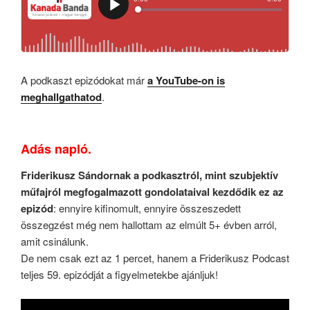
A podkaszt epizódokat már
a YouTube-on is
meghallgathatod
.
Adás napló.
Friderikusz Sándornak a podkasztról, mint szubjektív
műfajról megfogalmazott gondolataival kezdődik ez az
epizód
: ennyire kifinomult, ennyire összeszedett
összegzést még nem hallottam az elmúlt 5+ évben arról,
amit csinálunk.
De nem csak ezt az 1 percet, hanem a Friderikusz Podcast
teljes 59. epizódját a figyelmetekbe ajánljuk!