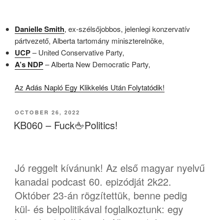
Danielle Smith
, ex-szélsőjobbos, jelenlegi konzervatív
pártvezető, Alberta tartomány miniszterelnöke,
UCP
– United Conservative Party,
A’s NDP
– Alberta New Democratic Party,
Az Adás Napló Egy Klikkelés Után Folytatódik!
POSTED
OCTOBER 26, 2022
ON
KB060 – Fuck🖕Politics!
Jó reggelt kívánunk! Az első magyar nyelvű
kanadai podcast 60. epizódját 2k22.
Október 23-án rögzítettük, benne pedig
kül- és belpolitikával foglalkoztunk: egy