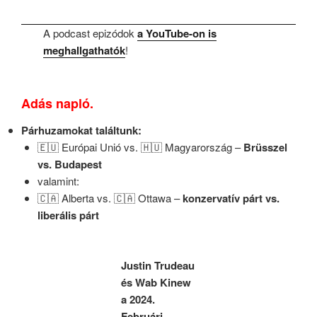
A podcast epizódok
a YouTube-on is
meghallgathatók
!
Adás napló.
Párhuzamokat találtunk:
🇪🇺 Európai Unió vs. 🇭🇺 Magyarország –
Brüsszel
vs. Budapest
valamint:
🇨🇦 Alberta vs. 🇨🇦 Ottawa –
konzervatív párt vs.
liberális párt
Justin Trudeau
és Wab Kinew
a 2024.
Februári