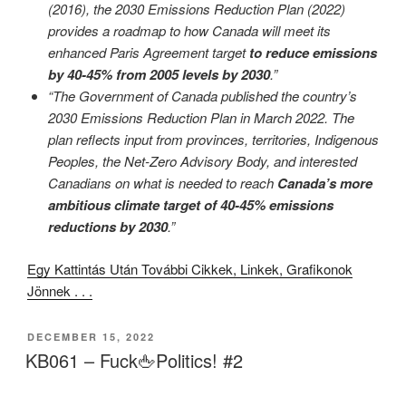
(2016), the 2030 Emissions Reduction Plan (2022)
provides a roadmap to how Canada will meet its
enhanced Paris Agreement target
to reduce emissions
by 40-45% from 2005 levels by 2030
.”
“The Government of Canada published the country’s
2030 Emissions Reduction Plan in March 2022. The
plan reflects input from provinces, territories, Indigenous
Peoples, the Net-Zero Advisory Body, and interested
Canadians on what is needed to reach
Canada’s more
ambitious climate target of 40-45% emissions
reductions by 2030
.”
Egy Kattintás Után További Cikkek, Linkek, Grafikonok
Jönnek . . .
POSTED
DECEMBER 15, 2022
ON
KB061 – Fuck🖕Politics! #2