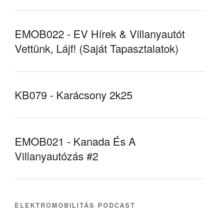
EMOB022 - EV Hírek & Villanyautót
Vettünk, Lájf! (Saját Tapasztalatok)
KB079 - Karácsony 2k25
EMOB021 - Kanada És A
Villanyautózás #2
ELEKTROMOBILITÁS PODCAST